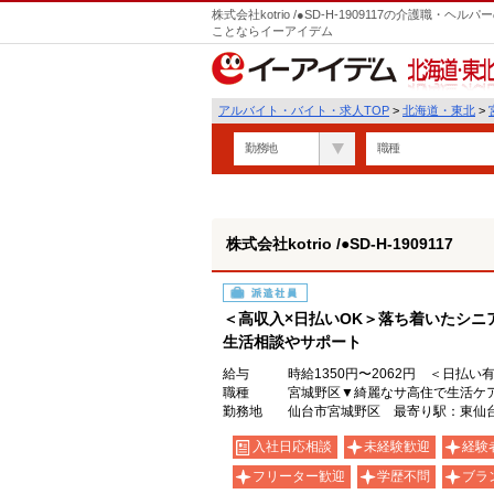
株式会社kotrio /●SD-H-1909117の介護職
ことならイーアイデム
北海道・東北
アルバイト・バイト・求人TOP
>
北海道・東北
>
勤務地
職種
株式会社kotrio /●SD-H-1909117
派遣社員
＜高収入×日払いOK＞落ち着いたシニ
生活相談やサポート
給与
時給1350円〜2062円 ＜日払い
職種
宮城野区▼綺麗なサ高住で生活ケ
勤務地
仙台市宮城野区 最寄り駅：東仙
入社日応相談
未経験歓迎
経験
フリーター歓迎
学歴不問
ブラ