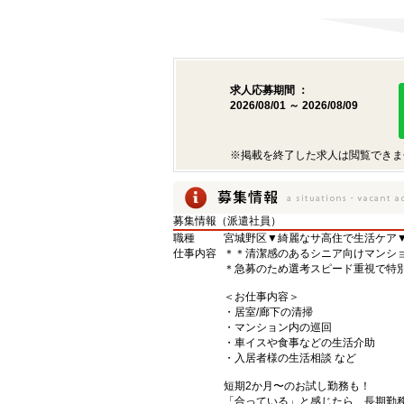
求人応募期間 ：
2026/08/01 ～ 2026/08/09
※掲載を終了した求人は閲覧できま
募集情報（派遣社員）
職種
宮城野区▼綺麗なサ高住で生活ケア
仕事内容
＊＊清潔感のあるシニア向けマンシ
＊急募のため選考スピード重視で特
＜お仕事内容＞
・居室/廊下の清掃
・マンション内の巡回
・車イスや食事などの生活介助
・入居者様の生活相談 など
短期2か月〜のお試し勤務も！
「合っている」と感じたら、長期勤