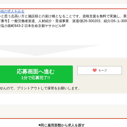
の他の求人をみる
いと思う志高い方と施設様との架け橋となることです。資格支援を無料で実施し、業
一般労働者派遣、人材紹介・育成事業 派遣/派26-300203、紹介/26-ユ-300
小路町843-2 日本生命京都ヤサカビル8F
応募画面へ進む
キープ
1分で応募完了!!
せんので、プリントアウトして保管をお願いします。
同じ雇用形態から求人を探す