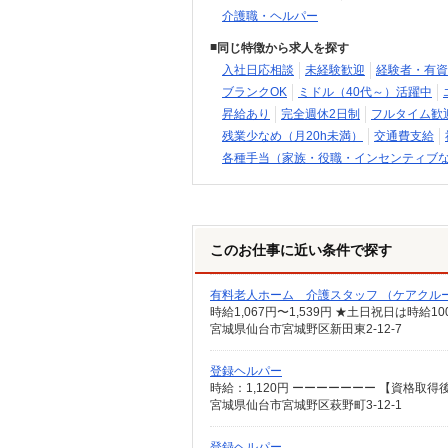
介護職・ヘルパー
同じ特徴から求人を探す
入社日応相談
未経験歓迎
経験者・有資
ブランクOK
ミドル（40代～）活躍中
昇給あり
完全週休2日制
フルタイム歓
残業少なめ（月20h未満）
交通費支給
各種手当（家族・役職・インセンティブ
このお仕事に近い条件で探す
有料老人ホーム 介護スタッフ （ケアクル
時給1,067円〜1,539円 ★土日祝日は時給
宮城県仙台市宮城野区新田東2-12-7
登録ヘルパー
時給：1,120円 ーーーーーーー 【資格取得後
宮城県仙台市宮城野区萩野町3-12-1
登録ヘルパー