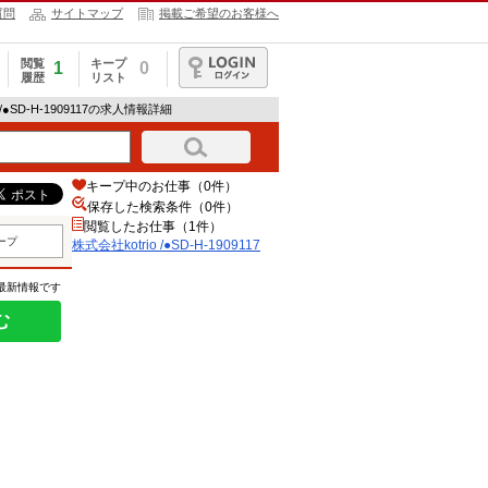
質問
サイトマップ
掲載ご希望のお客様へ
閲覧
キープ
1
0
履歴
リスト
ログイン
 /●SD-H-1909117の求人情報詳細
キープ中のお仕事（0件）
保存した検索条件（
0
件）
閲覧したお仕事（1件）
ープ
株式会社kotrio /●SD-H-1909117
の最新情報です
む