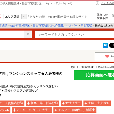
よくある
・ヘルパーの求人情報詳細 - 仙台市宮城野区｜バイト・アルバイトの
保存した
0
エリア選択
「あなたの街」のお仕事が探せる求人サイト
検索条件
宮城県
>
仙台市宮城野区
>
仙台市宮城野区の介護職・ヘルパー
>
東照宮駅
> 株式会社kotrio
キ
更新日：2026/08/03 ※更新日時点
ア向けマンションスタッフ★入居者様の
応募画面へ進
有/週払い有/交通費全支給(ガソリン代含む)＞
ア▼清掃やフロアの巡回など
台
者・有資格者歓迎
新卒・第二新卒歓迎
女性活躍中
主婦・主夫歓迎
ンクOK
ミドル（40代～）活躍中
エルダー（50代～）活躍中