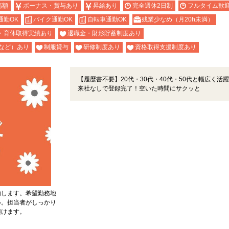
高額
ボーナス・賞与あり
昇給あり
完全週休2日制
フルタイム歓
通勤OK
バイク通勤OK
自転車通勤OK
残業少なめ（月20h未満）
・育休取得実績あり
退職金・財形貯蓄制度あり
など）あり
制服貸与
研修制度あり
資格取得支援制度あり
【履歴書不要】20代・30代・40代・50代と幅広く活
来社なしで登録完了！空いた時間にサクッと
内します。希望勤務地
い。担当者がしっかり
頂けます。