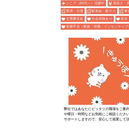
シニア（60代～）活躍中
高収入・
禁煙・分煙
駅直結・駅チカ
車
交通費支給
社会保険あり
産休
各種手当（家族・役職・インセンティブ
弊社ではあなたにピッタリの職場をご案
や曜日・時間などお気軽にご相談くださ
サポートしますので、安心して就業して