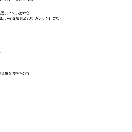
も選ばれています◎
/週払い有/交通費全支給(ガソリン代含む)＞
ど
護資格をお持ちの方