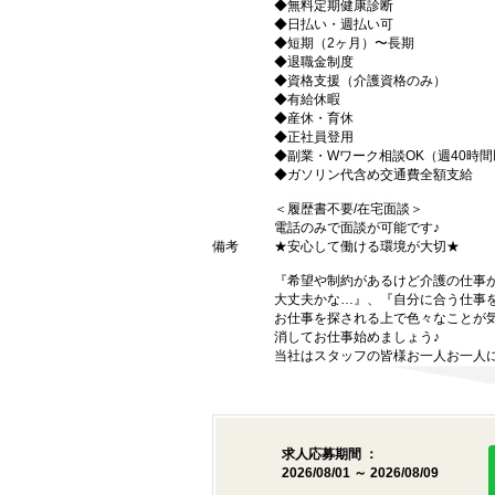
◆無料定期健康診断
◆日払い・週払い可
◆短期（2ヶ月）〜長期
◆退職金制度
◆資格支援（介護資格のみ）
◆有給休暇
◆産休・育休
◆正社員登用
◆副業・Wワーク相談OK（週40時
◆ガソリン代含め交通費全額支給
＜履歴書不要/在宅面談＞
電話のみで面談が可能です♪
備考
★安心して働ける環境が大切★
『希望や制約があるけど介護の仕事
大丈夫かな…』、『自分に合う仕事
お仕事を探される上で色々なことが気
消してお仕事始めましょう♪
当社はスタッフの皆様お一人お一人に
求人応募期間 ：
2026/08/01 ～ 2026/08/09