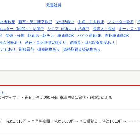
派遣社員
格者歓迎
新卒・第二新卒歓迎
女性活躍中
主婦・主夫歓迎
フリーター歓迎
エルダー（50代～）活躍中
シニア（60代～）活躍中
高収入・高額
ボーナス・
迎
禁煙・分煙
駅直結・駅チカ
車通勤OK
バイク通勤OK
自転車通勤OK
社会保険あり
産休・育休取得実績あり
退職金・財形貯蓄制度あり
など）あり
制服貸与
研修制度あり
資格取得支援制度あり
ー）
100円アップ！ ・夜勤手当:7,000円/回 ※給与幅は資格・経験等による
】 時給1,510円〜 ＊早朝夜間：時給1,888円〜 ＊日曜祝日：時給1,810円〜 ーー