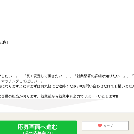
間以内）
がしたい…』、『長く安定して働きたい…』、『就業部署の詳細が知りたい…』、『
をマッチングしてほしい…』
になりますよね☆まずはお気軽にご連絡ください!!お問い合わせだけでも構いません
専属の担当がおります。就業前から就業中も全力でサポートいたします!!
応募画面へ進む
キープ
1分で応募完了!!