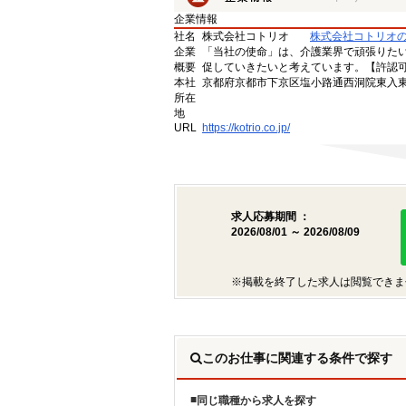
企業情報
社名
株式会社コトリオ
株式会社コトリオ
企業
「当社の使命」は、介護業界で頑張りた
概要
促していきたいと考えています。【許認可番号】
本社
京都府京都市下京区塩小路通西洞院東入東塩
所在
地
URL
https://kotrio.co.jp/
求人応募期間 ：
2026/08/01 ～ 2026/08/09
※掲載を終了した求人は閲覧できま
このお仕事に関連する条件で探す
同じ職種から求人を探す