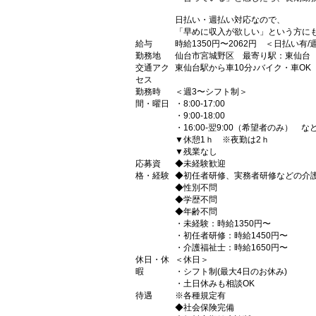
日払い・週払い対応なので、
「早めに収入が欲しい」という方に
給与
時給1350円〜2062円 ＜日払い有
勤務地
仙台市宮城野区 最寄り駅：東仙台
交通アク
東仙台駅から車10分♪バイク・車OK
セス
勤務時
＜週3〜シフト制＞
間・曜日
・8:00-17:00
・9:00-18:00
・16:00-翌9:00（希望者のみ） な
▼休憩1ｈ ※夜勤は2ｈ
▼残業なし
応募資
◆未経験歓迎
格・経験
◆初任者研修、実務者研修などの介
◆性別不問
◆学歴不問
◆年齢不問
・未経験：時給1350円〜
・初任者研修：時給1450円〜
・介護福祉士：時給1650円〜
休日・休
＜休日＞
暇
・シフト制(最大4日のお休み)
・土日休みも相談OK
待遇
※各種規定有
◆社会保険完備