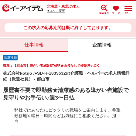
北海道・東北
の求人
▼エリア変更
この求人の応募期間は既に終了しております。
仕事情報
企業情報
派遣社員
職種：【郡山市】障がい者施設STAFF★面接なしで即勤務もOK
株式会社kotrio /●SD-H-1839532の介護職・ヘルパーの求人情報詳
細（派遣社員） - 郡山市
履歴書不要で即勤務★清潔感のある障がい者施設で
見守りやお手伝い♪週3〜日払
弊社ではあなたにピッタリの職場をご案内します。希望
勤務地や曜日・時間などお気軽にご相談ください。担
当...