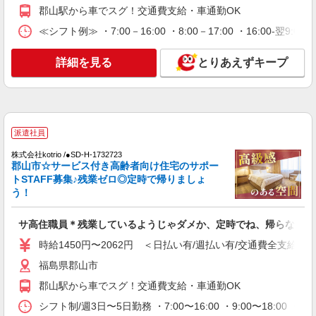
郡山駅から車でスグ！交通費支給・車通勤OK
詳細を見る
キープ
≪シフト例≫ ・7:00－16:00 ・8:00－17:00 ・16:00-
派遣社員
（株）ウィルオブ・ワークCW 宇都宮支店/ms090101
詳細を見る
とりあえずキープ
高齢者向けマンションstaff
時給1250円 ◆前払い・日払い・週払いOK
福島県郡山市
派遣社員
詳細を見る
キープ
株式会社kotrio /●SD-H-1732723
郡山市☆サービス付き高齢者向け住宅のサポー
アルバイト
パート
派遣社員
トSTAFF募集♪残業ゼロ◎定時で帰りましょ
日研トータルソーシング株式会社 メディカルケア事業部/郡山オフィ
う！
ス【看護助手】
看護助手（ナースエイド）
サ高住職員＊残業しているようじゃダメか、定時でね、帰らないと
時給1,150円 ★週払いOK（規定あり） ※給与
時給1450円〜2062円 ＜日払い有/週払い有/交通費全支給(ガ
幅は経験・能力による
福島県郡山市
福島県郡山市 【最寄駅】JR磐越西線「磐梯熱
海」駅
郡山駅から車でスグ！交通費支給・車通勤OK
シフト制/週3日〜5日勤務 ・7:00〜16:00 ・9:00〜18:00 
詳細を見る
キープ