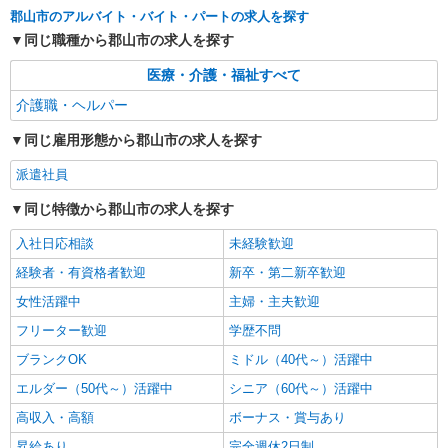
派遣社員
郡山市のアルバイト・バイト・パートの求人を探す
株式会社ブレイブ（マイナビグループ）/MD09
同じ職種から郡山市の求人を探す
介護スタッフ ◆デイサービス、サービス付き
高齢者向け住宅、グループホームなど様々な勤
医療・介護・福祉すべて
務先から選べます。
未経験：時給1350〜1550円（資格・経験によ
介護職・ヘルパー
る） 経験者：時給1550〜1750円（資格・経験によ
る） ◎月収例 時給1750円×1日8時間×22日（週5
福島県郡山市 【最寄駅】 ◆各線「郡山駅」 ◆
同じ雇用形態から郡山市の求人を探す
日）＝30万8000円 ◆昇給あり ◆支払い方法 ※日
各線「安積永盛駅」 ◆JR磐越西線「安子ケ島駅」
払い/週払い/月払い対応も可能です。詳しくは面談
★その他、近隣に多数勤務地あります！
派遣社員
時にご相談ください。 ◆交通費：別途全額支給 ※
詳細を見る
キープ
当社規定あり
同じ特徴から郡山市の求人を探す
入社日応相談
派遣社員
未経験歓迎
株式会社kotrio /●SD-H-1975350
経験者・有資格者歓迎
新卒・第二新卒歓迎
郡山市｜リハビリ補助などのデイサービス
女性活躍中
主婦・主夫歓迎
STAFF♪未経験OK
時給1350円〜2062円 ＜日払い有/週払い有/交
フリーター歓迎
学歴不問
通費全支給(ガソリン代含む)＞
ブランクOK
ミドル（40代～）活躍中
福島県郡山市
エルダー（50代～）活躍中
シニア（60代～）活躍中
詳細を見る
高収入・高額
キープ
ボーナス・賞与あり
昇給あり
完全週休2日制