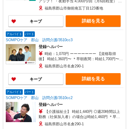
アップ！ ・夜勤手当:4,000円/回（月6回程度） ※
給与幅は資格・経験等による
福島県郡山市御前南五丁目123番地
詳細を見る
キープ
アルバイト
パート
SOMPOケア 郡山 訪問介護/3510cc3
登録ヘルパー
時給：1,070円 ーーーーーーー 【資格取得
後】 時給1,360円〜 ＊早朝夜間：時給1,700円〜
＊日曜祝日：時給1,660円〜 ーーーーーーー
福島県郡山市名倉290-1
詳細を見る
キープ
アルバイト
パート
SOMPOケア 郡山 訪問介護/3510cc2
登録ヘルパー
【介護福祉士】 時給1,440円 ◎週20時間以上
勤務（社保加入者）の場合は時給1,460円 ＊早朝
夜間（〜8:00、18:00〜）：時給1,800円〜 ＊日曜
福島県郡山市名倉290-1
祝日：時給1,740円〜 【実務者研修・初任者研修