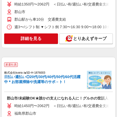
詳細を見る
キープ
時給1350円〜2062円 ＜日払い有/週払い有/交通費全支給(ガ
郡山市
派遣社員
郡山駅から車10分 交通費支給
株式会社kotrio /●SD-H-1876003
郡山市/未経験OK★誰かの支えになれる人に！
週3〜/シフト制 ▼シフト例 7:30〜16:30 9:00〜18:00 
グルホの世話人♪
時給1450円〜2062円 ＜日払い有/週払い有/交
詳細を見る
とりあえずキープ
通費全支給(ガソリン代含む)＞
福島県郡山市
詳細を見る
キープ
派遣社員
アルバイト
パート
派遣社員
紹介予定派遣
株式会社kotrio /●SD-H-1876003
日払い週払い◎20代/30代/40代/50代/60代活躍
日研トータルソーシング株式会社 メディカルケア事業部/郡山オフィ
中＊お部屋掃除や洗濯等のサポ－ト！
ス
介護スタッフ／資格あり or 経験者
時給1,250円〜1,300円 ◆初任者研修・未経
郡山市/未経験OK★誰かの支えになれる人に！グルホの世話人♪
験：時給1,250円〜 ◆介護福祉士：時給1,300円〜
※経験者は3ヶ月以上 ※給与幅は経験・能力によ
時給1450円〜2062円 ＜日払い有/週払い有/交通費全支給(ガ
福島県郡山市 【最寄駅】JR各線「郡山」駅 ★
る ★週払いOK（規定あり）
勤務地は3000ヶ所以上★ 自宅から通いやすいエリ
福島県郡山市
アなど、お好きな勤務地をお選び下さい！！