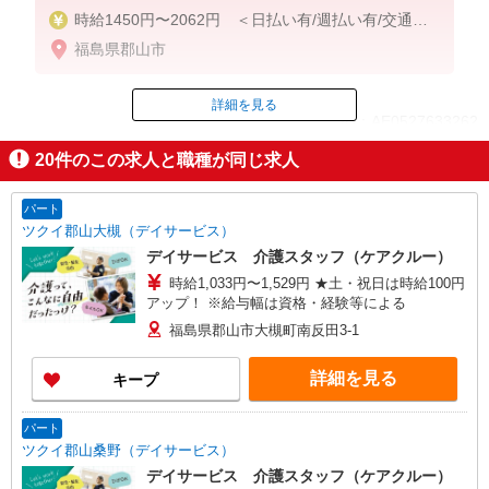
時給1450円〜2062円 ＜日払い有/週払い有/交通費
全支給(ガソリン代含む)＞
福島県郡山市
詳細を見る
ID：AE0527633262
20
件のこの求人と職種が同じ求人
掲載期間終了
パート
ツクイ郡山大槻（デイサービス）
デイサービス 介護スタッフ（ケアクルー）
時給1,033円〜1,529円 ★土・祝日は時給100円
アップ！ ※給与幅は資格・経験等による
福島県郡山市大槻町南反田3-1
詳細を見る
キープ
パート
ツクイ郡山桑野（デイサービス）
デイサービス 介護スタッフ（ケアクルー）