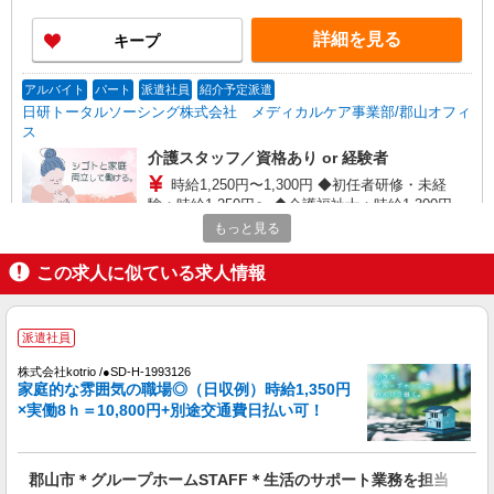
やすいエリアなど、お好きな勤務地をお選び下さ
い！！
詳細を見る
キープ
アルバイト
パート
派遣社員
紹介予定派遣
日研トータルソーシング株式会社 メディカルケア事業部/郡山オフィ
ス
介護スタッフ／資格あり or 経験者
時給1,250円〜1,300円 ◆初任者研修・未経
験：時給1,250円〜 ◆介護福祉士：時給1,300円〜
※経験者は3ヶ月以上 ※給与幅は経験・能力によ
もっと見る
福島県郡山市 【最寄駅】JR磐越西線「磐梯熱
る ★週払いOK（規定あり）
海」駅 ★勤務地は3000ヶ所以上★ 自宅から通い
この求人に似ている求人情報
やすいエリアなど、お好きな勤務地をお選び下さ
い！！
詳細を見る
キープ
派遣社員
派遣社員
株式会社kotrio /●SD-H-1993126
（株）ウィルオブ・ワークCW 宇都宮支店/ms090101
家庭的な雰囲気の職場◎（日収例）時給1,350円
夜勤専従
×実働8ｈ＝10,800円+別途交通費日払い可！
時給1250円 ◆前払い・日払い・週払いOK
福島県郡山市
郡山市＊グループホームSTAFF＊生活のサポート業務を担当