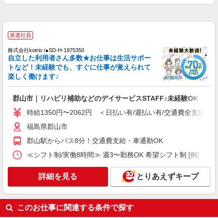
詳細を見る
キープ
派遣社員
（株）ウィルオブ・ワークCW 宇都宮支店/ms090101
派遣社員
高齢者向け住宅staff
株式会社kotrio /●SD-H-1975350
時給1250円 ◆前払い・日払い・週払いOK
自立した利用者さん多数★お仕事は生活サポー
トなど！未経験でも、すぐに仕事が覚えられて
福島県郡山市
楽しく働けます♪
詳細を見る
キープ
郡山市｜リハビリ補助などのデイサービスSTAFF♪未経験OK
時給1350円〜2062円 ＜日払い有/週払い有/交通費全支給(ガ
派遣社員
株式会社kotrio /●SD-H-1975165
福島県郡山市
郡山市｜日払いOK！日収1万円超え×サ高住ス
郡山駅からバス8分！交通費支給・車通勤OK
タッフ！
≪シフト制/実働8時間≫ 週3〜勤務OK 希望シフト制 [例] ・7:30〜1
時給1350円〜2062円 ＜日払い有/週払い有/交
通費全支給(ガソリン代含む)＞
詳細を見る
とりあえずキープ
福島県郡山市
詳細を見る
キープ
このお仕事に関連する条件で探す