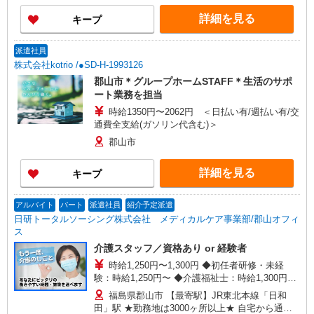
（ヘルパー1級・2級）】 時給1,360円 ◎週20時間
詳細を見る
キープ
以上勤務（社保加入者）の場合は時給1,380円〜
＊早朝夜間（〜8:00、18:00〜）：時給1,700円〜
＊日曜祝日：時給1,660円〜 ◎身体介助、生活援
派遣社員
助が同時給 ◎キャンセル手当：職務時給の60％支
株式会社kotrio /●SD-H-1993126
給
郡山市＊グループホームSTAFF＊生活のサポ
ート業務を担当
時給1350円〜2062円 ＜日払い有/週払い有/交
通費全支給(ガソリン代含む)＞
郡山市
詳細を見る
キープ
アルバイト
パート
派遣社員
紹介予定派遣
日研トータルソーシング株式会社 メディカルケア事業部/郡山オフィ
ス
介護スタッフ／資格あり or 経験者
時給1,250円〜1,300円 ◆初任者研修・未経
験：時給1,250円〜 ◆介護福祉士：時給1,300円〜
※経験者は3ヶ月以上 ※給与幅は経験・能力によ
福島県郡山市 【最寄駅】JR東北本線「日和
る ★週払いOK（規定あり）
田」駅 ★勤務地は3000ヶ所以上★ 自宅から通い