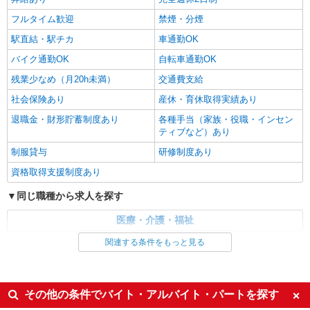
フルタイム歓迎
禁煙・分煙
駅直結・駅チカ
車通勤OK
バイク通勤OK
自転車通勤OK
残業少なめ（月20h未満）
交通費支給
社会保険あり
産休・育休取得実績あり
退職金・財形貯蓄制度あり
各種手当（家族・役職・インセン
ティブなど）あり
制服貸与
研修制度あり
資格取得支援制度あり
同じ職種から求人を探す
医療・介護・福祉
介護職・ヘルパー
関連する条件をもっと見る
同じ特徴から求人を探す
未経験歓迎
ミドル（40代～）活躍中
その他の条件でバイト・アルバイト・パートを探す
ボーナス・賞与あり
車通勤OK