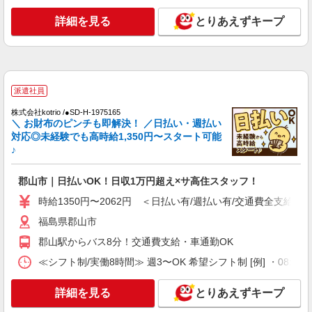
詳細を見る
とりあえずキープ
アルバイト
パート
派遣社員
紹介予定派遣
日研トータルソーシング株式会社 メディカルケア事業部/郡山オフィ
ス
未経験・無資格OKの介護スタッフ
時給1,200円〜1,300円 ★週払いOK（規定あ
派遣社員
り） ※給与幅は経験・能力による
株式会社kotrio /●SD-H-1975165
福島県郡山市 【最寄駅】JR磐越西線「安子ケ
＼ お財布のピンチも即解決！ ／日払い・週払い
島」駅 ★勤務地は3000ヶ所以上★ 自宅から通い
対応◎未経験でも高時給1,350円〜スタート可能
やすいエリアなど、お好きな勤務地をお選び下さ
♪
い！！
詳細を見る
キープ
郡山市｜日払いOK！日収1万円超え×サ高住スタッフ！
派遣社員
時給1350円〜2062円 ＜日払い有/週払い有/交通費全支給(ガ
株式会社kotrio /●SD-H-1732723
福島県郡山市
サ高住職員＊残業しているようじゃダメか、定
時でね、帰らないと
郡山駅からバス8分！交通費支給・車通勤OK
時給1450円〜2062円 ＜日払い有/週払い有/交
≪シフト制/実働8時間≫ 週3〜OK 希望シフト制 [例] ・08:00 〜 17
通費全支給(ガソリン代含む)＞
福島県郡山市
詳細を見る
とりあえずキープ