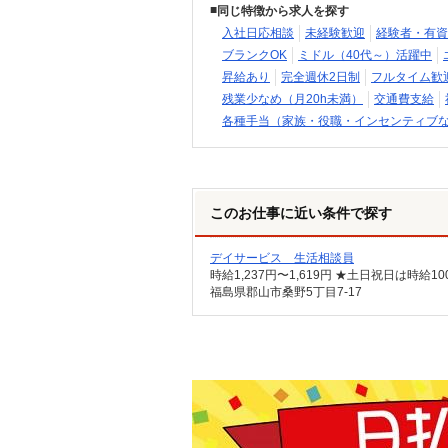
同じ特徴から求人を探す
入社日応相談
未経験歓迎
経験者・有資
ブランクOK
ミドル（40代～）活躍中
昇給あり
完全週休2日制
フルタイム歓
残業少なめ（月20h未満）
交通費支給
各種手当（家族・役職・インセンティブ
このお仕事に近い条件で探す
デイサービス 生活相談員
時給1,237円〜1,619円 ★土日祝日は時
福島県郡山市桑野5丁目7-17