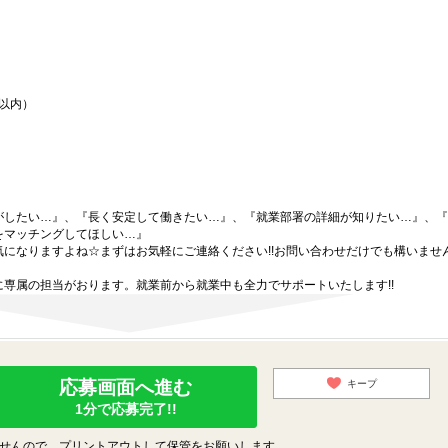
間以内）
がしたい…』、『長く安定して働きたい…』、『就業部署の詳細が知りたい…』、『
をマッチングしてほしい…』
になりますよね☆まずはお気軽にご連絡ください!!お問い合わせだけでも構いません
専属の担当がおります。就業前から就業中も全力でサポートいたします!!
応募画面へ進む
キープ
1分で応募完了!!
せんので、プリントアウトして保管をお願いします。