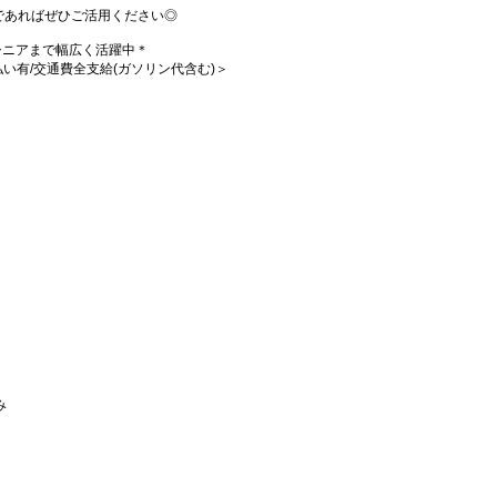
であればぜひご活用ください◎
代シニアまで幅広く活躍中＊
週払い有/交通費全支給(ガソリン代含む)＞
み