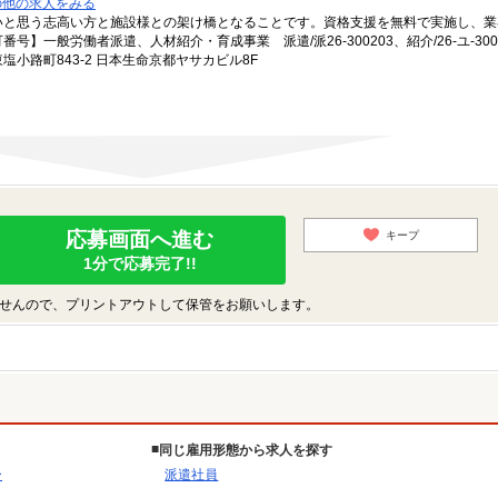
の他の求人をみる
いと思う志高い方と施設様との架け橋となることです。資格支援を無料で実施し、業
一般労働者派遣、人材紹介・育成事業 派遣/派26-300203、紹介/26-ユ-300
小路町843-2 日本生命京都ヤサカビル8F
応募画面へ進む
キープ
1分で応募完了!!
せんので、プリントアウトして保管をお願いします。
同じ雇用形態から求人を探す
ー
派遣社員