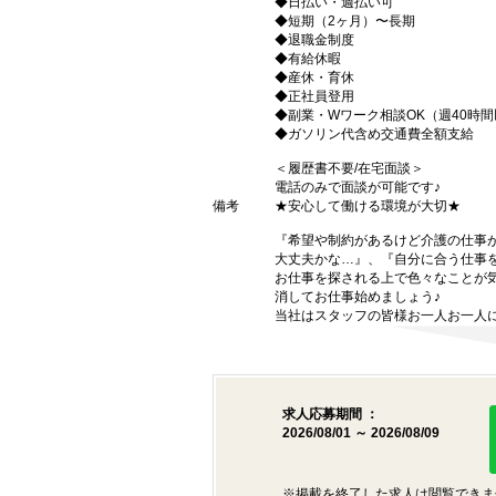
◆日払い・週払い可
◆短期（2ヶ月）〜長期
◆退職金制度
◆有給休暇
◆産休・育休
◆正社員登用
◆副業・Wワーク相談OK（週40時
◆ガソリン代含め交通費全額支給
＜履歴書不要/在宅面談＞
電話のみで面談が可能です♪
備考
★安心して働ける環境が大切★
『希望や制約があるけど介護の仕事
大丈夫かな…』、『自分に合う仕事
お仕事を探される上で色々なことが気
消してお仕事始めましょう♪
当社はスタッフの皆様お一人お一人に
求人応募期間 ：
2026/08/01 ～ 2026/08/09
※掲載を終了した求人は閲覧できま