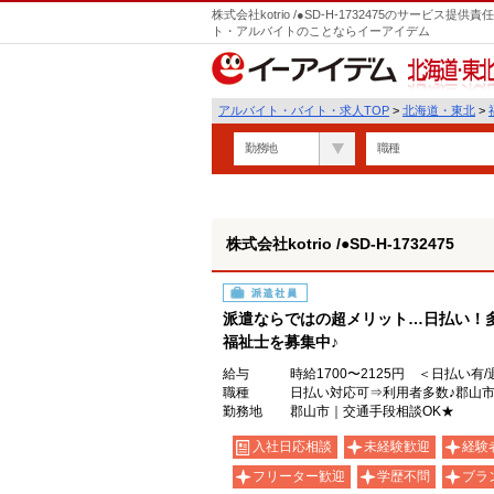
株式会社kotrio /●SD-H-1732475のサービ
ト・アルバイトのことならイーアイデム
北海道・東北
アルバイト・バイト・求人TOP
>
北海道・東北
>
勤務地
職種
株式会社kotrio /●SD-H-1732475
派遣社員
派遣ならではの超メリット…日払い！
福祉士を募集中♪
給与
時給1700〜2125円 ＜日払い有
職種
日払い対応可⇒利用者多数♪郡山
勤務地
郡山市｜交通手段相談OK★
入社日応相談
未経験歓迎
経験
フリーター歓迎
学歴不問
ブラ