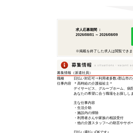
求人応募期間 ：
2026/08/01 ～ 2026/08/09
※掲載を終了した求人は閲覧できま
募集情報（派遣社員）
職種
日払い対応可⇒利用者多数♪郡山市
仕事内容
＊高時給の介護福祉士＊
デイサービス、グループホーム、病院、
あなたの希望に合う職場をお探しし
主な仕事内容
・生活介助
・施設内の掃除
・利用者さんや家族の相談受付
・他の介護スタッフへの助言やサポ
日払い週払いOKです♪