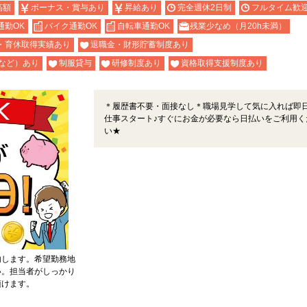
高額
ボーナス・賞与あり
昇給あり
完全週休2日制
フルタイム歓
通勤OK
バイク通勤OK
自転車通勤OK
残業少なめ（月20h未満）
・育休取得実績あり
退職金・財形貯蓄制度あり
など）あり
制服貸与
研修制度あり
資格取得支援制度あり
＊履歴書不要・面接なし＊職場見学して気に入れば即
仕事スタート♪すぐにお金が必要なら日払いをご利用く
い★
内します。希望勤務地
い。担当者がしっかり
頂けます。