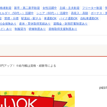
格者歓迎
新卒・第二新卒歓迎
女性活躍中
主婦・主夫歓迎
フリーター歓迎
エルダー（50代～）活躍中
シニア（60代～）活躍中
高収入・高額
ボーナス・
迎
禁煙・分煙
駅直結・駅チカ
車通勤OK
バイク通勤OK
自転車通勤OK
社会保険あり
産休・育休取得実績あり
退職金・財形貯蓄制度あり
など）あり
制服貸与
研修制度あり
資格取得支援制度あり
給100円アップ！ ※給与幅は資格・経験等による
(AE0