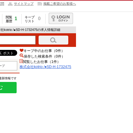
質問
サイトマップ
掲載ご希望のお客様へ
閲覧
キープ
1
0
履歴
リスト
ログイン
社kotrio /●SD-H-1732475の求人情報詳細
キープ中のお仕事（0件）
保存した検索条件（
0
件）
閲覧したお仕事（1件）
ープ
株式会社kotrio /●SD-H-1732475
の最新情報です
む