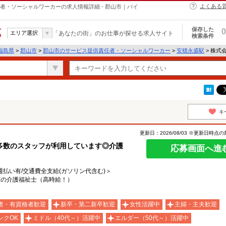
よくある
ス提供責任者・ソーシャルワーカーの求人情報詳細 - 郡山市｜バイ
保存した
0
エリア選択
「あなたの街」のお仕事が探せる求人サイト
検索条件
福島県
>
郡山市
>
郡山市のサービス提供責任者・ソーシャルワーカー
>
安積永盛駅
> 株式会
キ
更新日：2026/08/03 ※更新日時点
多数のスタッフが利用しています◎介護
応募画面へ進
/週払い有/交通費全支給(ガソリン代含む)＞
市の介護福祉士（高時給！）
者・有資格者歓迎
新卒・第二新卒歓迎
女性活躍中
主婦・主夫歓迎
ンクOK
ミドル（40代～）活躍中
エルダー（50代～）活躍中