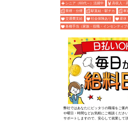
シニア（60代～）活躍中
高収入・
禁煙・分煙
駅直結・駅チカ
車
交通費支給
社会保険あり
産休
各種手当（家族・役職・インセンティブ
弊社ではあなたにピッタリの職場をご案
や曜日・時間などお気軽にご相談くださ
サポートしますので、安心して就業して