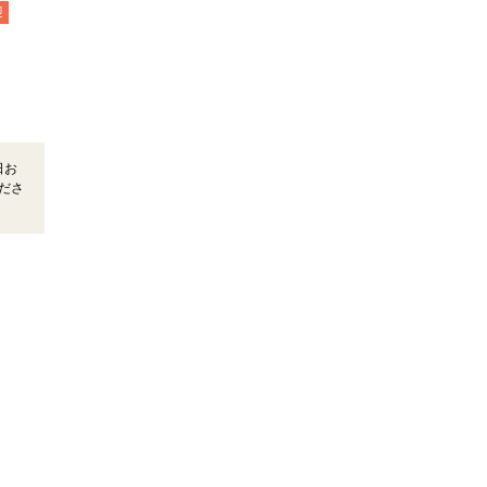
迎
日お
ださ