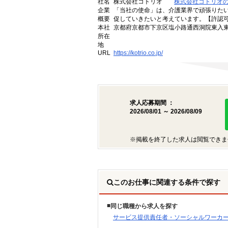
社名
株式会社コトリオ
株式会社コトリオ
企業
「当社の使命」は、介護業界で頑張りた
概要
促していきたいと考えています。【許認可番号】
本社
京都府京都市下京区塩小路通西洞院東入東塩
所在
地
URL
https://kotrio.co.jp/
求人応募期間 ：
2026/08/01 ～ 2026/08/09
※掲載を終了した求人は閲覧できま
このお仕事に関連する条件で探す
同じ職種から求人を探す
サービス提供責任者・ソーシャルワーカ