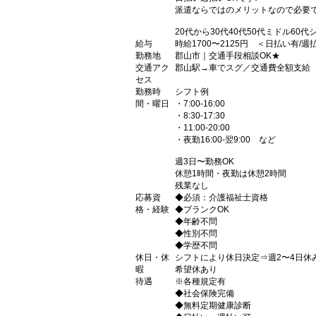
派遣ならではのメリットなので必要
20代から30代40代50代ミドル60
給与
時給1700〜2125円 ＜日払い有/
勤務地
郡山市｜交通手段相談OK★
交通アク
郡山駅→車でスグ／交通費全額支給
セス
勤務時
シフト例
間・曜日
・7:00-16:00
・8:30-17:30
・11:00-20:00
・夜勤16:00-翌9:00 など
週3日〜勤務OK
休憩1時間・夜勤は休憩2時間
残業なし
応募資
◆必須：介護福祉士資格
格・経験
◆ブランクOK
◆年齢不問
◆性別不問
◆学歴不問
休日・休
シフトにより休日決定⇒週2〜4日休
暇
希望休あり
待遇
※各種規定有
◆社会保険完備
◆無料定期健康診断