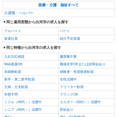
い！！
詳細を見る
キープ
医療・介護・福祉すべて
介護職・ヘルパー
派遣社員
株式会社kotrio /●SD-H-1993195
同じ雇用形態から白河市の求人を探す
白河市｜サ高住STAFF＊落ち着いた雰囲気で
アルバイト
パート
ゆったりお仕事♪
派遣社員
時給1350円〜2062円 ＜日払い有/週払い有/交
紹介予定派遣
通費全支給(ガソリン代含む)＞
同じ特徴から白河市の求人を探す
白河市
入社日応相談
履歴書不要
詳細を見る
キープ
Web面接OK
職場見学OKまたは説明会あり
未経験歓迎
経験者・有資格者歓迎
新卒・第二新卒歓迎
女性活躍中
主婦・主夫歓迎
フリーター歓迎
学歴不問
ブランクOK
ミドル（40代～）活躍中
エルダー（50代～）活躍中
シニア（60代～）活躍中
昇給あり