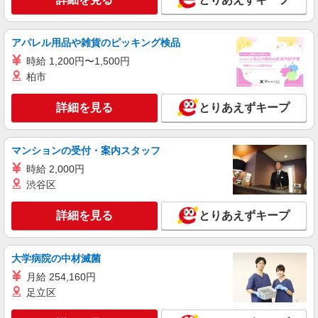
す！
詳細を見る
キープ
当社規定あり
アパレル用品や雑貨のピッキング検品
派遣社員
株式会社kotrio /●SD-H-1993155
時給 1,200円〜1,500円
白河市＊グループホームSTAFF＊生活のサポ
柏市
ート業務を担当
時給1350円〜2062円 ＜日払い有/週払い有/交
詳細を見る
とりあえずキープ
通費全支給(ガソリン代含む)＞
白河市
マンションの受付・案内スタッフ
詳細を見る
キープ
時給 2,000円
渋谷区
派遣社員
株式会社kotrio /●SD-H-2066595
詳細を見る
とりあえずキープ
白河市＊年齢不問◎未経験から安定した業界へ
＊サ高住
大学病院の中材滅菌
時給1350円〜2062円 ＜日払い有/週払い有/交
通費全支給(ガソリン代含む)＞
月給 254,160円
白河市
足立区