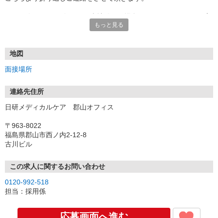
★TEL登録、WEB登録OK！来社登録の場合はクオカード2000円プ
もっと見る
レゼント
・履歴書＆写真不要で登録OK
・職場見学することも可能です
地図
面接場所
連絡先住所
日研メディカルケア 郡山オフィス
〒963-8022
福島県郡山市西ノ内2-12-8
古川ビル
この求人に関するお問い合わせ
0120-992-518
担当：採用係
応募画面へ進む