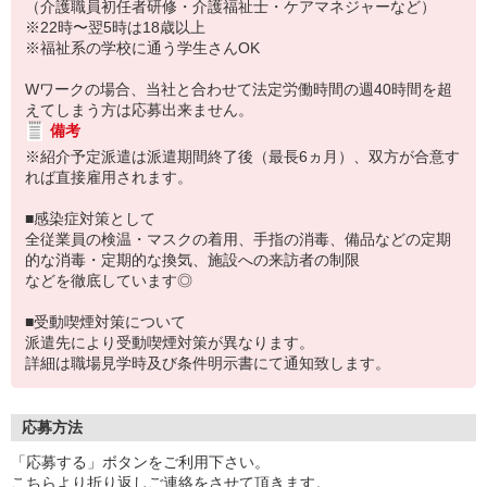
（介護職員初任者研修・介護福祉士・ケアマネジャーなど）
※22時〜翌5時は18歳以上
※福祉系の学校に通う学生さんOK
Wワークの場合、当社と合わせて法定労働時間の週40時間を超
えてしまう方は応募出来ません。
備考
※紹介予定派遣は派遣期間終了後（最長6ヵ月）、双方が合意す
れば直接雇用されます。
■感染症対策として
全従業員の検温・マスクの着用、手指の消毒、備品などの定期
的な消毒・定期的な換気、施設への来訪者の制限
などを徹底しています◎
■受動喫煙対策について
派遣先により受動喫煙対策が異なります。
詳細は職場見学時及び条件明示書にて通知致します。
応募方法
「応募する」ボタンをご利用下さい。
こちらより折り返しご連絡をさせて頂きます。