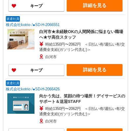
詳細を見る
キープ
派遣社員
株式会社kotrio /●SD-H-2066551
白河市★未経験OKの人間関係に悩まない職場
へ★サ高住スタッフ
時給1350円〜2062円 ＜日払い有/週払い有/交
通費全支給(ガソリン代含む)＞
白河市
詳細を見る
キープ
派遣社員
株式会社kotrio /●SD-H-2066426
向かう先は、笑顔の待つ場所！デイサービスの
サポート＆送迎STAFF
時給1350円〜2062円 ＜日払い有/週払い有/交
通費全支給(ガソリン代含む)＞
白河市