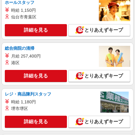
詳細を見る
キープ
ホールスタッフ
時給 1,150円
派遣社員
仙台市青葉区
株式会社kotrio /●SD-H-2066344
毎日通うのが楽しみになる＊ホテルのような美
詳細を見る
とりあえずキープ
しいサ高住のSTAFF
時給1350円〜2062円 ＜日払い有/週払い有/交
通費全支給(ガソリン代含む)＞
総合病院の清掃
白河市
月給 257,400円
港区
詳細を見る
キープ
詳細を見る
とりあえずキープ
派遣社員
株式会社kotrio /●SD-H-2066510
レジ・商品陳列スタッフ
白河市｜未経験でも大丈夫◎研修が手厚い有料
住宅の介護♪
時給 1,180円
時給1350円〜2062円 ＜日払い有/週払い有/交
堺市堺区
通費全支給(ガソリン代含む)＞
白河市
詳細を見る
とりあえずキープ
詳細を見る
キープ