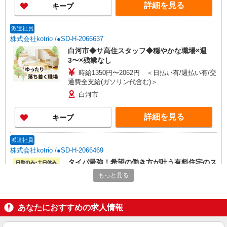
詳細を見る
キープ
派遣社員
株式会社kotrio /●SD-H-2066637
白河市◆サ高住スタッフ◆穏やかな職場×週
3〜×残業なし
時給1350円〜2062円 ＜日払い有/週払い有/交
通費全支給(ガソリン代含む)＞
白河市
詳細を見る
キープ
派遣社員
株式会社kotrio /●SD-H-2066469
タイパ最強！希望の働き方が叶う有料住宅のス
タッフ★＠白河市
もっと見る
時給1350円〜2062円 ＜日払い有/週払い有/交
通費全支給(ガソリン代含む)＞
白河市
あなたにおすすめの求人情報