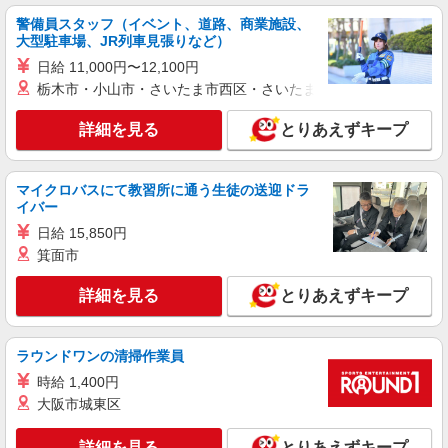
詳細を見る
キープ
警備員スタッフ（イベント、道路、商業施設、
大型駐車場、JR列車見張りなど）
派遣社員
日給 11,000円〜12,100円
株式会社kotrio /●SD-H-1975332
栃木市・小山市・さいたま市西区・さいたま市岩槻区・久喜市・
白河市｜リハビリ補助などのデイサービス
STAFF♪未経験OK
詳細を見る
とりあえずキープ
時給1350円〜2062円 ＜日払い有/週払い有/交
通費全支給(ガソリン代含む)＞
白河市
マイクロバスにて教習所に通う生徒の送迎ドラ
イバー
詳細を見る
キープ
日給 15,850円
箕面市
派遣社員
株式会社ブレイブ（マイナビグループ）/MD09
詳細を見る
とりあえずキープ
介護スタッフ ◆デイサービス、サービス付き
高齢者向け住宅、グループホームなど様々な勤
務先から選べます。
ラウンドワンの清掃作業員
未経験：時給1350〜1550円（資格・経験によ
る） 経験者：時給1550〜1750円（資格・経験によ
時給 1,400円
る） ◎月収例 時給1750円×1日8時間×22日（週5
福島県白河市 【最寄駅】 ◆JR東北本線「久田
大阪市城東区
日）＝30万8000円 ◆昇給あり ◆支払い方法 ※日
野駅」 ◆JR東北本線「白河駅」 ◆JR東北本線
払い/週払い/月払い対応も可能です。詳しくは面談
「白坂駅」 ★その他、近隣に多数勤務地ありま
詳細を見る
時にご相談ください。 ◆交通費：別途全額支給 ※
とりあえずキープ