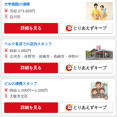
大学病院の清掃
アルバイト
月給 273,650円
パート
派遣社員
日研トータルソーシング株式会社 メディカルケア事業部/郡山オフィ
品川区
ス【看護助手】
看護助手（ナースエイド）
詳細を見る
とりあえずキープ
時給1,150円 ★週払いOK（規定あり） ※給与
幅は経験・能力による
ベルク各店での店内スタッフ
福島県白河市 【最寄駅】JR東北本線「白河」
駅
時給 1,065円
古河市・佐野市・前橋市・高崎市・伊勢崎市・太田市・館林市・
詳細を見る
キープ
詳細を見る
とりあえずキープ
派遣社員
株式会社kotrio /●SD-H-2066221
ビルの清掃スタッフ
≪白河市≫夜勤なし！未経験・ブランクOKの
デイスタッフ
時給 1,200円〜1,200円
時給1350円〜2062円 ＜日払い有/週払い有/交
大阪市北区
通費全支給(ガソリン代含む)＞
白河市
詳細を見る
とりあえずキープ