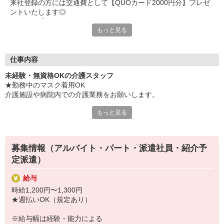
来社登録の方には交通費として【QUOカード2000円分】プレゼ
ントいたします◎
サクっと手軽に登録するもよし、
もっと見る
じっくりと色々相談して登録を決めるもよし・・・
新たな一歩をここから始めませんか？
無資格・未経験からスタートできるお仕事をご紹介。
仕事内容
勤務エリア、働き方など・・・
未経験・無資格OKの介護スタッフ
あなたの希望にピッタリな職場を選べますし、
★勤務中のマスク着用OK
お持ちのスキルに合わせたお仕事をお任せします◎
介護施設や病院内での介護業務をお願いします。
誰かに必要とされたり、感謝されたり。
もっと見る
・食事や入浴のお手伝いなどの身体介護
お散歩やおしゃべりなど、何気ないことの大切さに気付いた
・シーツ交換、ベッドメイクなどの環境整備
り・・・
・薬やおしぼりの準備などのケア
やりがいを実感できるステキなお仕事です♪
・体操や季節ごとのレクリエーション
募集情報（アルバイト・パート・派遣社員・紹介予
・歩行、車椅子の介助
定派遣）
・見守り
※施設により異なります
給与
★施設内は冷暖房完備！いつでも快適にお仕事できますよ！
時給1,200円〜1,300円
★まずはお名前を覚えてコミュニケーションをとるところから！
★週払いOK（規定あり）
あなたのスキルに合わせて少しずつお仕事をお願いしていきます。
20代・30代・40代・50代・61代、
※給与幅は経験・能力による