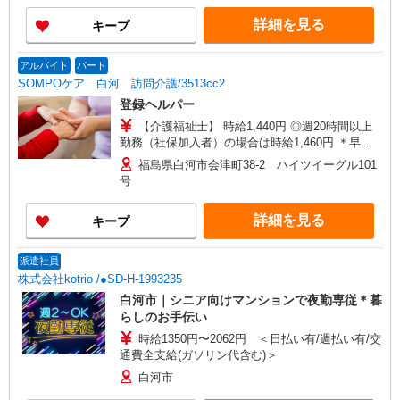
＊日曜祝日：時給1,430円〜 ◎身体介助、生活援
詳細を見る
キープ
助が同時給
アルバイト
パート
SOMPOケア 白河 訪問介護/3513cc2
登録ヘルパー
【介護福祉士】 時給1,440円 ◎週20時間以上
勤務（社保加入者）の場合は時給1,460円 ＊早朝
夜間（〜8:00、18:00〜）：時給1,800円〜 ＊日曜
福島県白河市会津町38-2 ハイツイーグル101
祝日：時給1,740円〜 【実務者研修・初任者研修
号
（ヘルパー1級・2級）】 時給1,360円 ◎週20時間
以上勤務（社保加入者）の場合は時給1,380円〜
詳細を見る
キープ
＊早朝夜間（〜8:00、18:00〜）：時給1,700円〜
＊日曜祝日：時給1,660円〜 ◎身体介助、生活援
助が同時給 ◎キャンセル手当：職務時給の60％支
派遣社員
給
株式会社kotrio /●SD-H-1993235
白河市｜シニア向けマンションで夜勤専従＊暮
らしのお手伝い
時給1350円〜2062円 ＜日払い有/週払い有/交
通費全支給(ガソリン代含む)＞
白河市