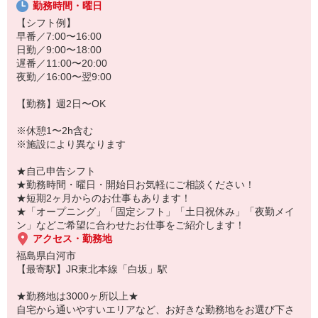
若手からミドル、中高年（エルダー）、シニア世代まで幅広く活躍
勤務時間・曜日
中！
【シフト例】
早番／7:00〜16:00
「こんな時だからこそ、しっかり稼いでおきたい！」
日勤／9:00〜18:00
「すぐに働けるところはないかな…」
遅番／11:00〜20:00
そんな方もぜひ！お気軽にご連絡ください♪
夜勤／16:00〜翌9:00
【勤務】週2日〜OK
※休憩1〜2h含む
※施設により異なります
★自己申告シフト
★勤務時間・曜日・開始日お気軽にご相談ください！
★短期2ヶ月からのお仕事もあります！
★「オープニング」「固定シフト」「土日祝休み」「夜勤メイ
ン」などご希望に合わせたお仕事をご紹介します！
アクセス・勤務地
福島県白河市
【最寄駅】JR東北本線「白坂」駅
★勤務地は3000ヶ所以上★
自宅から通いやすいエリアなど、お好きな勤務地をお選び下さ