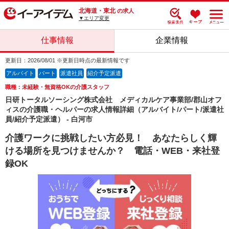
北海道・東北
の求人
▼エリア変更
仕事情報
企業情報
更新日：2026/08/01 ※更新日時点の最新情報です
アルバイト
パート
派遣社員
紹介予定派遣
職種：未経験・無資格OKの介護スタッフ
日研トータルソーシング株式会社 メディカルケア事業部/郡山オフ
ィスの介護職・ヘルパーの求人情報詳細（アルバイト/パート/派遣社
員/紹介予定派遣） - 白河市
介護ワークに挑戦したい方必見！ あなたらしく輝
ける場所を見つけませんか？ 電話・WEB・来社登
録OK