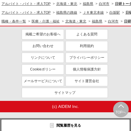
アルバイト・バイト・求人TOP
北海道・東北
福島県
白河市
日研トー
アルバイト・バイト・求人TOP
福島県の路線
ＪＲ東北本線
白坂駅
日
職種・条件一覧
医療・介護・福祉
北海道・東北
福島県
白河市
日研
掲載ご希望のお客様へ
よくある質問
お問い合わせ
利用規約
リンクについて
プライバシーポリシー
Cookieポリシー
個人情報保護方針
メールサービスについて
サイト運営会社
サイトマップ
(c) AIDEM Inc.
TOPへ
閲覧履歴を見る