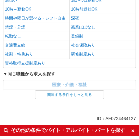
週払い
週2～3日勤務OK
10時～勤務OK
16時前退社OK
時間や曜日が選べる・シフト自由
深夜
禁煙・分煙
残業ほぼなし
転勤なし
登録制
交通費支給
社会保険あり
社割・特典あり
研修制度あり
資格取得支援制度あり
同じ職種から求人を探す
医療・介護・福祉
介護職・ヘルパー
関連する条件をもっと見る
同じ特徴から求人を探す
未経験歓迎
ミドル（40代～）活躍中
ID：AE0724464127
週2～3日勤務OK
深夜
その他の条件でバイト・アルバイト・パートを探す
交通費支給
社会保険あり