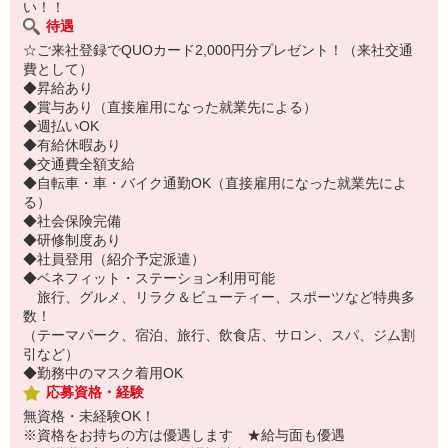
い！！
待遇
☆ご来社登録でQUOカード2,000円分プレゼント！（来社交通
費として）
◆昇給あり
◆賞与あり（直接雇用になった就業先による）
◆週払いOK
◆有給休暇あり
◆交通費全額支給
◆自転車・車・バイク通勤OK（直接雇用になった就業先によ
る）
◆社会保険完備
◆研修制度あり
◆社員登用（紹介予定派遣）
◆ベネフィット・ステーション利用可能
旅行、グルメ、リラク＆ビューティー、スポーツなど特典多
数！
（テーマパーク、宿泊、旅行、飲食店、サロン、スパ、ジム割
引など）
◆勤務中のマスク着用OK
応募資格・経験
無資格・未経験OK！
※資格をお持ちの方は優遇します ★給与面も優遇