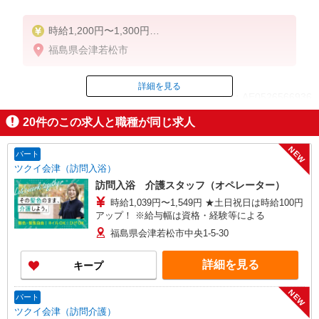
時給1,200円〜1,300円
★週払いOK（規定あり）
福島県会津若松市
※給与幅は経験・能力による
詳細を見る
ID：AE0526566936
20
件のこの求人と職種が同じ求人
掲載期間終了
NEW
パート
ツクイ会津（訪問入浴）
訪問入浴 介護スタッフ（オペレーター）
時給1,039円〜1,549円 ★土日祝日は時給100円
アップ！ ※給与幅は資格・経験等による
福島県会津若松市中央1-5-30
詳細を見る
キープ
NEW
パート
ツクイ会津（訪問介護）