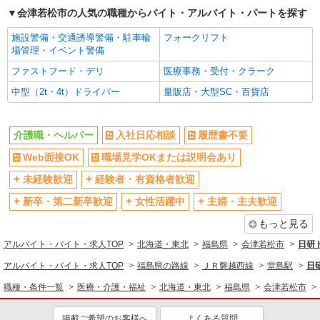
会津若松市の人気の職種からバイト・アルバイト・パートを探す
派遣社員
株式会社kotrio /●SD-H-1909125
施設警備・交通誘導警備・駐車輪
フォークリフト
会津若松市▼綺麗なサ高住で生活ケア▼清掃や
場管理・イベント警備
フロアの巡回など
ファストフード・デリ
医療事務・受付・クラーク
時給1350円〜2062円 ＜日払い有/週払い有/交
中型（2t・4t）ドライバー
量販店・大型SC・百貨店
通費全支給(ガソリン代含む)＞
会津若松市 その他多数
介護職・ヘルパー
入社日応相談
履歴書不要
詳細を見る
キープ
Web面接OK
職場見学OKまたは説明会あり
派遣社員
未経験歓迎
経験者・有資格者歓迎
株式会社kotrio /●SD-H-1894705
新卒・第二新卒歓迎
女性活躍中
主婦・主夫歓迎
＜会津若松市＞サ高住スタッフ＊教育体制充実
◎30代・40代活躍中
もっと見る
時給1450円〜2062円 ＜日払い有/週払い有/交
アルバイト・バイト・求人TOP
北海道・東北
福島県
会津若松市
日研
通費全支給(ガソリン代含む)＞
アルバイト・バイト・求人TOP
福島県の路線
ＪＲ磐越西線
堂島駅
日
会津若松市
職種・条件一覧
医療・介護・福祉
北海道・東北
福島県
会津若松市
詳細を見る
キープ
掲載ご希望のお客様へ
よくある質問