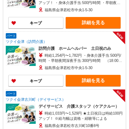
アップ！ ・身体介護手当:500円/時間 ・早朝夜間
深夜手当:300円/時間 （18:00〜翌07:59の時間
福島県会津若松市中央1-5-30
帯） ・ICT手当:2,000円/月 ・深夜割増は別途支給
・ケア→ケアの移動時間も賃金（時給）を支給 ※
詳細を見る
キープ
特定事業所加算手当:60円/時間含む ※給与幅は資
格・経験等による
NEW
パート
ツクイ会津（訪問介護）
訪問介護 ホームヘルパー 土日祝のみ
時給1,254円〜1,782円 ・身体介護手当:500円/
時間 ・早朝夜間深夜手当:300円/時間 （18:00〜
翌07:59の時間帯） ・ICT手当:2,000円/月 ・深夜
福島県会津若松市中央1-5-30
割増は別途支給 ・ケア→ケアの移動時間も賃金
（時給）を支給 ・土日祝日手当:100円/時間含む
詳細を見る
キープ
・特定事業所加算手当:60円/時間含む ※給与幅は
資格・経験等による
NEW
パート
ツクイ会津古川町（デイサービス）
デイサービス 介護スタッフ（ケアクルー）
時給1,033円〜1,529円 ★土日祝日は時給100円
アップ！ ※給与幅は資格・経験等による
福島県会津若松市古川町10番8号