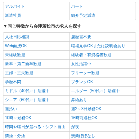
アルバイト
パート
派遣社員
株式会社kotrio /●SD-H-2001809
派遣社員
紹介予定派遣
【会津若松市】キレイな病院で未経験OKの看
同じ特徴から会津若松市の求人を探す
護助手★柔軟シフト◎
時給1350円〜2062円 ＜日払い有/週払い有/交
入社日応相談
履歴書不要
通費全支給(ガソリン代含む)＞
Web面接OK
職場見学OKまたは説明会あり
会津若松市 その他多数
未経験歓迎
経験者・有資格者歓迎
詳細を見る
キープ
新卒・第二新卒歓迎
女性活躍中
主婦・主夫歓迎
フリーター歓迎
派遣社員
学歴不問
ブランクOK
株式会社kotrio /●SD-H-1815241
夕方までのデイサービス☆車の運転できる方優
ミドル（40代～）活躍中
エルダー（50代～）活躍中
遇【会津若松市】
シニア（60代～）活躍中
昇給あり
時給1450円〜2062円 ＜日払い有/週払い有/交
通費全支給(ガソリン代含む)＞
週払い
週2～3日勤務OK
会津若松市 その他多数
10時～勤務OK
16時前退社OK
時間や曜日が選べる・シフト自由
深夜
詳細を見る
キープ
禁煙・分煙
残業ほぼなし