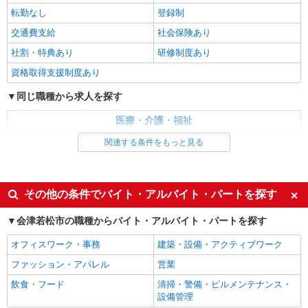
派遣社員
転勤なし
登録制
株式会社kotrio /●SD-H-1894998
交通費支給
社会保険あり
＜会津若松市＞デイサービスSTAFF＊16時退
社割・特典あり
研修制度あり
社もOK！子育て世代活躍中
時給1450円〜2062円 ＜日払い有/週払い有/交
資格取得支援制度あり
通費全支給(ガソリン代含む)＞
同じ職種から求人を探す
会津若松市
医療・介護・福祉
詳細を見る
キープ
介護職・ヘルパー
関連する条件をもっと見る
派遣社員
同じ特徴から求人を探す
株式会社ブレイブ（マイナビグループ）/MD15
未経験歓迎
ミドル（40代～）活躍中
介護スタッフ ◆デイサービス、サービス付き
その他の条件でバイト・アルバイト・パートを探す
高齢者向け住宅、グループホームなど様々な勤
週2～3日勤務OK
深夜
務先から選べます。
会津若松市の職種からバイト・アルバイト・パートを探す
未経験：時給1400〜1600円（資格・経験によ
交通費支給
社会保険あり
る） 経験者：時給1600〜1800円（資格・経験によ
オフィスワーク・事務
建築・設備・アクティブワーク
る） ◎月収例 時給1800円×1日8時間×22日（週5
福島県会津若松市 【最寄駅】 ◆各線「会津若
日）＝31万6800円 ◆昇給あり ◆支払い方法 ※日
ファッション・アパレル
松駅」 ◆各線「西若松駅」 ◆JR只見線「会津本
営業
払い/週払い/月払い対応も可能です。詳しくは面談
郷駅」 ★その他、近隣に多数勤務地あります！
飲食・フード
時にご相談ください。 ◆交通費：別途全額支給 ※
清掃・警備・ビルメンテナンス・
詳細を見る
キープ
当社規定あり
設備管理