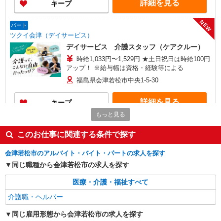
詳細を見る
キープ
NEW
パート
ツクイ会津（デイサービス）
デイサービス 介護スタッフ（ケアクルー）
時給1,033円〜1,529円 ★土日祝日は時給100円
アップ！ ※給与幅は資格・経験等による
福島県会津若松市中央1-5-30
詳細を見る
キープ
もっと見る
派遣社員
このお仕事に関連する条件で探す
株式会社kotrio /●SD-H-1993209
会津若松市｜シニア向けマンションで夜勤専従
会津若松市のアルバイト・バイト・パートの求人を探す
＊暮らしのお手伝い
同じ職種から会津若松市の求人を探す
時給1350円〜2062円 ＜日払い有/週払い有/交
通費全支給(ガソリン代含む)＞
医療・介護・福祉すべて
会津若松市 その他多数
介護職・ヘルパー
詳細を見る
キープ
同じ雇用形態から会津若松市の求人を探す