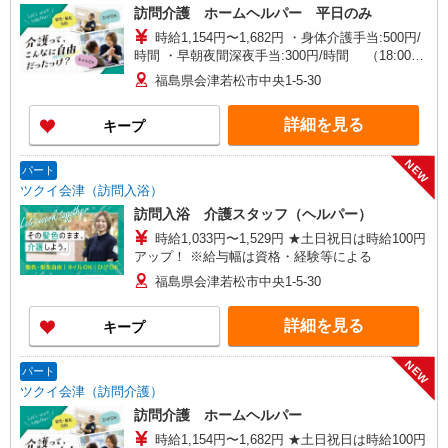
訪問介護 ホームヘルパー 平日のみ
時給1,154円〜1,682円 ・身体介護手当:500円/
時間 ・早朝夜間深夜手当:300円/時間 （18:00〜
翌07:59の時間帯） ・ICT手当:2,000円/月 ・深夜
福島県会津若松市中央1-5-30
割増は別途支給 ・ケア→ケアの移動時間も賃金
（時給）を支給 ・特定事業所加算手当:60円/時間
詳細を見る
キープ
含む ※給与幅は資格・経験等による
NEW
パート
ツクイ会津（訪問入浴）
訪問入浴 介護スタッフ（ヘルパー）
時給1,033円〜1,529円 ★土日祝日は時給100円
アップ！ ※給与幅は資格・経験等による
福島県会津若松市中央1-5-30
詳細を見る
キープ
NEW
パート
ツクイ会津（訪問介護）
訪問介護 ホームヘルパー
時給1,154円〜1,682円 ★土日祝日は時給100円