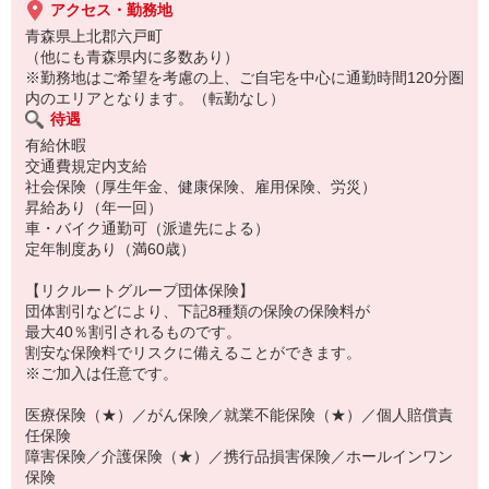
アクセス・勤務地
青森県上北郡六戸町
（他にも青森県内に多数あり）
※勤務地はご希望を考慮の上、ご自宅を中心に通勤時間120分圏
内のエリアとなります。（転勤なし）
待遇
有給休暇
交通費規定内支給
社会保険（厚生年金、健康保険、雇用保険、労災）
昇給あり（年一回）
車・バイク通勤可（派遣先による）
定年制度あり（満60歳）
【リクルートグループ団体保険】
団体割引などにより、下記8種類の保険の保険料が
最大40％割引されるものです。
割安な保険料でリスクに備えることができます。
※ご加入は任意です。
医療保険（★）／がん保険／就業不能保険（★）／個人賠償責
任保険
障害保険／介護保険（★）／携行品損害保険／ホールインワン
保険