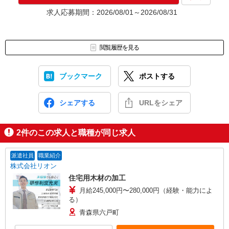
★入社前に配属先が決定する場合もございます。
求人応募期間：2026/08/01～2026/08/31
いずれの場合も、入社された時点で給与が発生します。（当社規
定あり）
▼面接地▼
閲覧履歴を見る
株式会社テクノ・サービス 青森営業所
〒031-0081 青森県八戸市柏崎1-10-2 日進八戸ビル4階
ブックマーク
ポストする
シェアする
URLをシェア
2
件のこの求人と職種が同じ求人
派遣社員
職業紹介
株式会社リオン
住宅用木材の加工
月給245,000円〜280,000円（経験・能力によ
る）
青森県六戸町