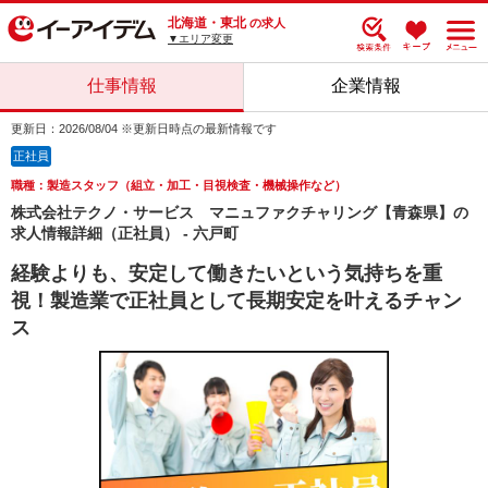
北海道・東北
の求人
▼エリア変更
仕事情報
企業情報
更新日：2026/08/04 ※更新日時点の最新情報です
正社員
職種：製造スタッフ（組立・加工・目視検査・機械操作など）
株式会社テクノ・サービス マニュファクチャリング【青森県】の
求人情報詳細（正社員） - 六戸町
経験よりも、安定して働きたいという気持ちを重
視！製造業で正社員として長期安定を叶えるチャン
ス