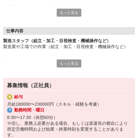
応募にあたり、経験や専門知識は問いません。
もっと見る
約束を守ること、きちんと連絡をすること、前向きに仕事へ取り
組むこと。
そんな姿勢を大切にできる方を歓迎します。
また、勤務時間やシフトなど柔軟に対応いただける方は、ご紹介
仕事内容
できるお仕事の幅も広がります。
製造スタッフ（組立・加工・目視検査・機械操作など）
製造業や工場での作業（組立・加工・目視検査・機械操作など）
長く働きたい――
その想いを、ここで実現しませんか？
具体的には・・・
製造業で正社員としてキャリアを築きたい方、ぜひご応募くださ
もっと見る
製品に不備がないか目視チェック
い。
部品を機械にセットしてボタン操作などなど
複雑な作業や力仕事はほとんどなく覚えやすいものばかり！
募集情報（正社員）
未経験の方もすぐに慣れていただけると思います。
給与
※当社（株）テクノ・サービスに正社員採用の上で、派遣就業先事
月給180000〜230000円（スキル・経験を考慮）
業所へ派遣となります。
勤務時間・曜日
8:30〜17:30（休憩60分）
※但し、業務上必要がある場合、もしくは派遣先の都合により
所定労働時間および始業・終業時刻を変更することがありま
す。