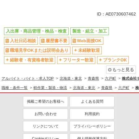
同じ特徴から求人を探す
未経験歓迎
車通勤OK
ID：AE0730607462
交通費支給
社会保険あり
入出庫・商品管理・検品・検査
製造・組立・加工
入社日応相談
履歴書不要
Web面接OK
職場見学OKまたは説明会あり
未経験歓迎
経験者・有資格者歓迎
フリーター歓迎
ブランクOK
もっと見る
アルバイト・バイト・求人TOP
北海道・東北
青森県
六戸町
株式会社
職種・条件一覧
軽作業・製造・物流
北海道・東北
青森県
六戸町
株
掲載ご希望のお客様へ
よくある質問
お問い合わせ
利用規約
リンクについて
プライバシーポリシー
Cookieポリシー
個人情報保護方針