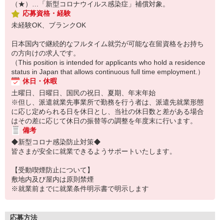
（★）…「新型コロナウイルス感染症」補償対象。
応募資格・経験
未経験OK、ブランクOK
日本国内で継続的なフルタイム就労が可能な在留資格をお持ち
の方向けの求人です。
（This position is intended for applicants who hold a residence
status in Japan that allows continuous full time employment.）
休日・休暇
土曜日、日曜日、国民の祝日、夏期、年末年始
※但し、派遣就業先事業所で勤務を行う者は、派遣先就業形態
に応じ定められる日を休日とし、当社の休日数と差がある場合
はその差に応じて休日の振替等の調整を年度末に行います。
備考
◆新型コロナ感染防止対策◆
皆さまが安全に就業できるようサポートいたします。
【受動喫煙防止について】
敷地内及び屋内は原則禁煙
※就業前までに就業条件明示書で明示します
応募方法