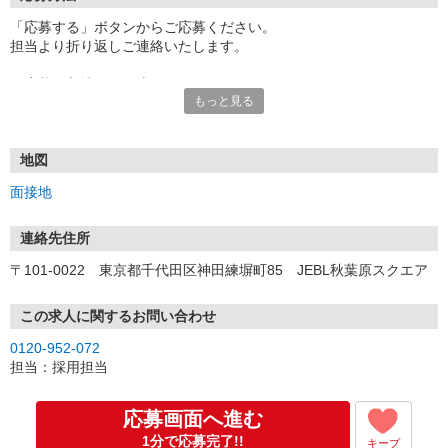
「応募する」ボタンからご応募ください。
担当より折り返しご連絡いたします。
≪応募〜入社までの流れ≫
もっと見る
▼書類選考（最短翌営業日）
*応募時にいただいた内容で書類選考させていただきます。
▼面接（最短翌営業日、30分程度）
*来社面接またはオンライン面接が可能です。
地図
*面接時、履歴書・職務経歴書の提出は不要です。
面接地
（応募情報不足の場合は、履歴書・職務経歴書を頂くケースがあ
ります。）
▼内定（面接後、最短翌営業日）
連絡先住所
*当社より内定通知をお送りします。
〒101-0022 東京都千代田区神田練塀町85 JEBL秋葉原スクエア
*内定にご承諾いただけましたら、採用決定となります。
▼入社（毎月1日、16日 ※休日の場合は後倒し）
*当社の正社員としてご入社いただきます。
この求人に関するお問い合わせ
*辞令の授与、オリエンテーションをお受けいただきます。
0120-952-072
▼配属先の決定（★）
担当：採用担当
*当社が配属先を決定します。
*配属先を実際にご確認いただき、最終確定します。
▼就業開始
応募画面へ進む
*配属先にて、当社の派遣スタッフとしてご就業いただきます。
1分で応募完了!!
キープ