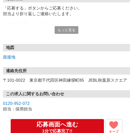
「応募する」ボタンからご応募ください。
担当より折り返しご連絡いたします。
≪応募〜入社までの流れ≫
もっと見る
▼書類選考（最短翌営業日）
*応募時にいただいた内容で書類選考させていただきます。
▼面接（最短翌営業日、30分程度）
*来社面接またはオンライン面接が可能です。
地図
*面接時、履歴書・職務経歴書の提出は不要です。
面接地
（応募情報不足の場合は、履歴書・職務経歴書を頂くケースがあ
ります。）
▼内定（面接後、最短翌営業日）
連絡先住所
*当社より内定通知をお送りします。
〒101-0022 東京都千代田区神田練塀町85 JEBL秋葉原スクエア
*内定にご承諾いただけましたら、採用決定となります。
▼入社（毎月1日、16日 ※休日の場合は後倒し）
*当社の正社員としてご入社いただきます。
この求人に関するお問い合わせ
*辞令の授与、オリエンテーションをお受けいただきます。
0120-952-072
▼配属先の決定（★）
担当：採用担当
*当社が配属先を決定します。
*配属先を実際にご確認いただき、最終確定します。
▼就業開始
応募画面へ進む
*配属先にて、当社の派遣スタッフとしてご就業いただきます。
1分で応募完了!!
キープ