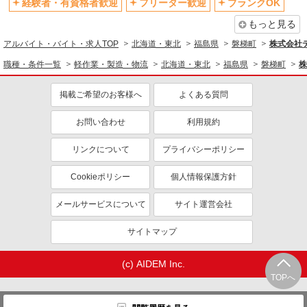
経験者・有資格者歓迎
フリーター歓迎
ブランクOK
もっと見る
アルバイト・バイト・求人TOP
北海道・東北
福島県
磐梯町
株式会社
職種・条件一覧
軽作業・製造・物流
北海道・東北
福島県
磐梯町
株
掲載ご希望のお客様へ
よくある質問
お問い合わせ
利用規約
リンクについて
プライバシーポリシー
Cookieポリシー
個人情報保護方針
メールサービスについて
サイト運営会社
サイトマップ
(c) AIDEM Inc.
TOPへ