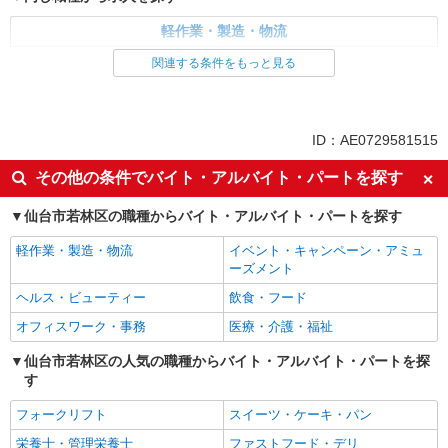
軽作業・製造・物流
梱包・仕分け・ピッキング
入出庫・商品管理・検品・検査
関連する条件をもっと見る
同じ特徴から求人を探す
未経験歓迎
ミドル（40代～）活躍中
ID：AE0729581515
土日祝休み
上場企業・上場企業のグループ会
その他の条件でバイト・アルバイト・パートを探す
社
車通勤OK
交通費支給
仙台市若林区の職種からバイト・アルバイト・パートを探す
社会保険あり
軽作業・製造・物流
イベント・キャンペーン・アミュ
ーズメント
ヘルス・ビューティー
飲食・フード
オフィスワーク・事務
医療・介護・福祉
仙台市若林区の人気の職種からバイト・アルバイト・パートを探
す
フォークリフト
スイーツ・ケーキ・パン
栄養士・管理栄養士
ファストフード・デリ