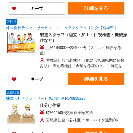
詳細を見る
キープ
正社員
株式会社テクノ・サービス マニュファクチャリング【宮城県】
製造スタッフ（組立・加工・目視検査・機械操
作など）
月給184000〜234000円（スキル・経験を考
慮）
宮城県仙台市若林区 （他にも宮城県内に多数
あり） ※勤務地はご希望を考慮の上、ご自宅を中
心に通勤時間120分圏内のエリアとなります。（転
勤なし）
詳細を見る
キープ
派遣社員
株式会社テクノ・サービス/お仕事No/0919223
仕分け作業
時給1150円交通費全額支給
宮城県仙台市若林区 ＊車・バイク通勤OK