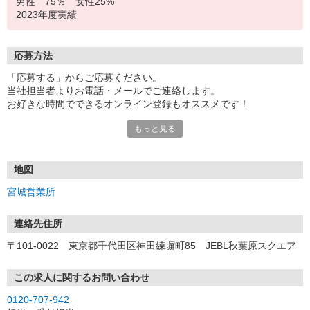
男性 75％ 女性25%
2023年度実績
応募方法
「応募する」からご応募ください。
当社担当者よりお電話・メールでご連絡します。
お好きな時間でできるオンライン登録もオススメです！
もっと見る
＜宮城営業所＞
〒980-0013 宮城県仙台市青葉区花京院一丁目1番20号 花京院ス
クエア 13階
地図
宮城営業所
連絡先住所
〒101-0022 東京都千代田区神田練塀町85 JEBL秋葉原スクエア
この求人に関するお問い合わせ
0120-707-942