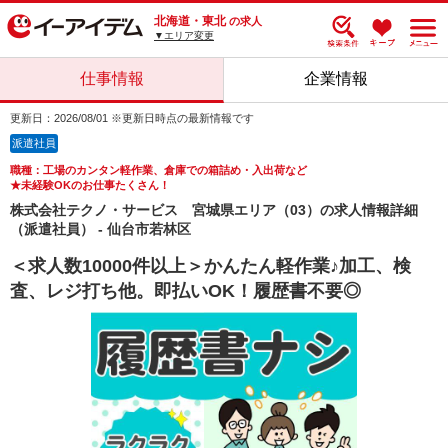
北海道・東北
の求人
▼エリア変更
仕事情報
企業情報
更新日：2026/08/01 ※更新日時点の最新情報です
派遣社員
職種：工場のカンタン軽作業、倉庫での箱詰め・入出荷など
★未経験OKのお仕事たくさん！
株式会社テクノ・サービス 宮城県エリア（03）の求人情報詳細
（派遣社員） - 仙台市若林区
＜求人数10000件以上＞かんたん軽作業♪加工、検
査、レジ打ち他。即払いOK！履歴書不要◎