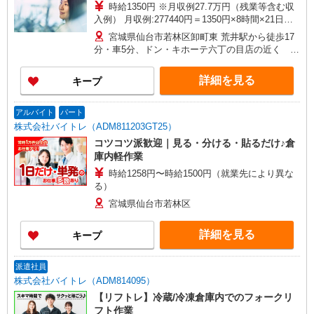
時給1350円 ※月収例27.7万円（残業等含む収
入例） 月収例:277440円＝1350円×8時間×21日勤
務＋残業月30時間の場合 ※交通費別途支給 ※交
宮城県仙台市若林区卸町東 荒井駅から徒歩17
通費実費支給／当社規定あり。
分・車5分、ドン・キホーテ六丁の目店の近く ※
自動車通勤OK／無料駐車場あり
詳細を見る
キープ
アルバイト
パート
株式会社バイトレ（ADM811203GT25）
コツコツ派歓迎｜見る・分ける・貼るだけ♪倉
庫内軽作業
時給1258円〜時給1500円（就業先により異な
る）
宮城県仙台市若林区
詳細を見る
キープ
派遣社員
株式会社バイトレ（ADM814095）
【リフトレ】冷蔵/冷凍倉庫内でのフォークリ
フト作業