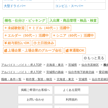
大型ドライバー
コンビニ・スーパー
梱包・仕分け・ピッキング
入出庫・商品管理・検品・検査
未経験歓迎
ミドル（40代～）活躍中
エルダー（50代～）活躍中
シニア（60代～）活躍中
給与前払いOK
土日祝休み
上場企業・上場企業のグループ会社
車通勤OK
もっと見る
アルバイト・バイト・求人TOP
北海道・東北
宮城県
仙台市若林区
株
アルバイト・バイト・求人TOP
宮城県の路線
仙台市地下鉄南北線
愛宕橋
職種・条件一覧
軽作業・製造・物流
北海道・東北
宮城県
仙台市若林
掲載ご希望のお客様へ
よくある質問
お問い合わせ
利用規約