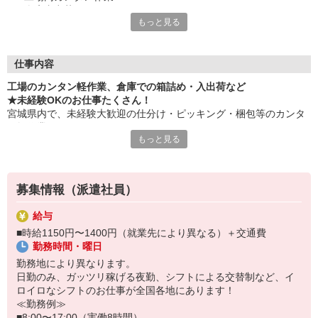
・倉庫内出荷
もっと見る
・ケア施設での配膳
・スーパーマーケットでの惣菜調理 など
≪性別問わずご活躍中！≫
仕事内容
一人ひとりのスキルや希望条件に応じてお仕事ご紹介します！
工場のカンタン軽作業、倉庫での箱詰め・入出荷など
車通勤・バイク通勤OKも多数あり！「交通費支給OK！」
★未経験OKのお仕事たくさん！
自宅から通いやすいお仕事お探しの方もぜひご登録下さい☆
宮城県内で、未経験大歓迎の仕分け・ピッキング・梱包等のカンタ
ン軽作業あります！
★即払いサービスあり
もっと見る
勤務実績に応じて給与の一部を給料日前にお支払いOK
お気軽に当社担当までお問い合わせください。（当社規定あり）
※原則月払いでの給与支払です。
募集情報（派遣社員）
＜あんしん資格取得制度＞
就業中の方にはフォークリフト・クレーン・玉掛け・溶接の資格
給与
取得を全力サポート！講習料・受験料を全額当社負担します。
■時給1150円〜1400円（就業先により異なる）＋交通費
勤務時間・曜日
勤務地により異なります。
日勤のみ、ガッツリ稼げる夜勤、シフトによる交替制など、イ
ロイロなシフトのお仕事が全国各地にあります！
≪勤務例≫
■8:00〜17:00（実働8時間）