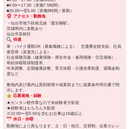
■9:00〜17:30（実働7.5時間）
■20:00〜翌5:00（実働8時間／夜勤）
アクセス・勤務地
・仙台市地下鉄南北線「愛宕橋駅」
宮城県内に多数あり
仙台市若林区
待遇
車・バイク通勤OK（募集職種による）、交通費全額支給、社員
食堂有（派遣先による）、
社会保険完備（健康保険・厚生年金・雇用保険・労災保険）、
有給休暇取得制度有、
年末調整、定期健康診断、育児休暇・介護休業制度、退職金制
度など
敷地内及び屋内は原則禁煙※就業前までに就業条件明示書で明
示します。
応募資格・経験
★カンタン軽作業なので未経験者大歓迎
★経験者はもちろん大歓迎
※22:00〜翌5:00を含むお仕事は18歳以上
休日・休暇
勤務地により異なります。土・日・祝日、交替制、企業カレン