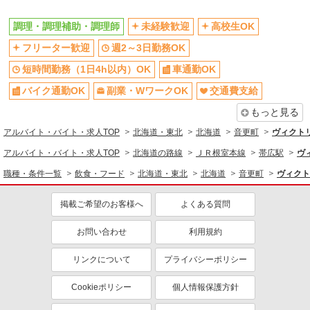
未経験歓迎
高校生OK
調理・調理補助・調理師
未経験歓迎
高校生OK
週2～3日勤務OK
短時間勤務（1日4h以内）OK
フリーター歓迎
週2～3日勤務OK
車通勤OK
副業・WワークOK
交通費支給
短時間勤務（1日4h以内）OK
社会保険あり
車通勤OK
まかない・食事補助
社員登用あり
バイク通勤OK
副業・WワークOK
交通費支給
もっと見る
アルバイト・バイト・求人TOP
北海道・東北
北海道
音更町
ヴィクト
アルバイト・バイト・求人TOP
北海道の路線
ＪＲ根室本線
帯広駅
ヴ
職種・条件一覧
飲食・フード
北海道・東北
北海道
音更町
ヴィクト
掲載ご希望のお客様へ
よくある質問
お問い合わせ
利用規約
リンクについて
プライバシーポリシー
Cookieポリシー
個人情報保護方針