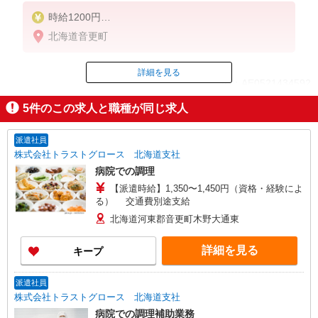
時給1200円
※22:00以降は時給1500円
北海道音更町
※高校生時給1200円
詳細を見る
ID：AE0521434592
5
件のこの求人と職種が同じ求人
掲載期間終了
派遣社員
株式会社トラストグロース 北海道支社
病院での調理
【派遣時給】1,350〜1,450円（資格・経験によ
る） 交通費別途支給
北海道河東郡音更町木野大通東
詳細を見る
キープ
派遣社員
株式会社トラストグロース 北海道支社
病院での調理補助業務