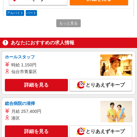
アルバイト
パート
ジョリーパスタ 札幌本町店
もっと見る
キッチン（フード）スタッフ
時給1150円 ※22:00以降は時給1438円 ※高校
生時給1100円 ※労働組合費あり（基本時給×月間
あなたにおすすめの求人情報
時間数×1.8％） ■土日・祝手当 土日・祝は時給＋
北海道札幌市東区本町2条4-8-18
50円
ホールスタッフ
詳細を見る
キープ
時給 1,150円
仙台市青葉区
アルバイト
パート
なか卯 札幌伏古店
詳細を見る
とりあえずキープ
接客・調理スタッフ（簡単な接客・調理・清
掃・など）
時給1400円
総合病院の清掃
北海道札幌市東区伏古8条2丁目1-1
月給 257,400円
港区
詳細を見る
キープ
詳細を見る
とりあえずキープ
アルバイト
パート