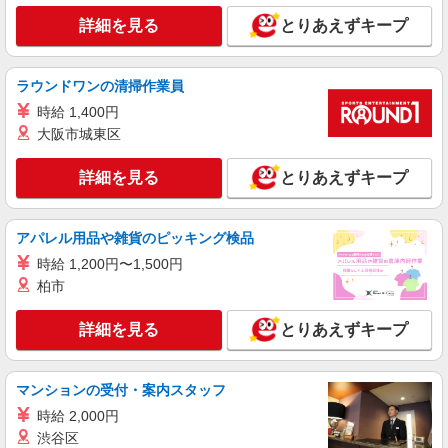
北海道札幌市東区北42条東14丁目1
す。
詳細を見る
とりあえずキープ
詳細を見る
キープ
ラウンドワンの清掃作業員
アルバイト
パート
ピザハット 苗穂本町店
時給 1,400円
大阪市城東区
ピザの宅配／デリバリー・配達
時給1,140円以上 平日 時給1,140円以上
詳細を見る
とりあえずキープ
北海道札幌市東区本町1条1丁目1ー24 サイエ
ンスビル1F
アパレル用品や雑貨のピッキング検品
詳細を見る
キープ
時給 1,200円〜1,500円
柏市
アルバイト
パート
すき家 札幌伏古店
詳細を見る
とりあえずキープ
すき家の店舗スタッフ（接客・調理・清掃な
ど）
時給1,438円
マンションの受付・案内スタッフ
北海道札幌市東区伏古5条4丁目1番10号
時給 2,000円
渋谷区
詳細を見る