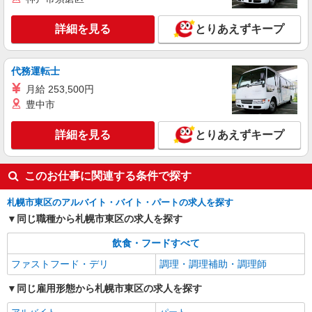
アルバイト
パート
丸亀製麺札幌店
詳細を見る
とりあえずキープ
キッチン・ホールスタッフ
時給1200円〜 ☆22時以降は時給25％UP（深夜
代務運転士
割増有）
月給 253,500円
北海道札幌市東区伏古１条４－１－１
豊中市
詳細を見る
キープ
詳細を見る
とりあえずキープ
このお仕事に関連する条件で探す
札幌市東区のアルバイト・バイト・パートの求人を探す
同じ職種から札幌市東区の求人を探す
飲食・フードすべて
ファストフード・デリ
調理・調理補助・調理師
同じ雇用形態から札幌市東区の求人を探す