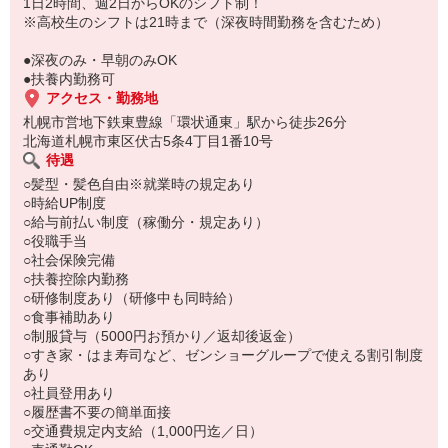
もちろん先輩クルーがしっかり教えてくれるので安心してくださ
1日2時間、週2日からOKのシフト制！
い。
※高校生のシフトは21時まで（深夜時間勤務を含むため）
●深夜のみ・早朝のみOK
●扶養内勤務可
アクセス・勤務地
札幌市営地下鉄東豊線「環状通東」駅から徒歩26分
北海道札幌市東区伏古5条4丁目1番10号
待遇
○髪型・髪色自由※就業時の規定あり
○時給UP制度
○給与前払い制度（稼働分・規定あり）
○役職手当
○社会保険完備
○扶養控除内勤務
○研修制度あり（研修中も同時給）
○食事補助あり
○制服貸与（5000円お預かり／返却後返金）
○すき家・はま寿司など、ゼンショーグループで使える割引制度
あり
○社員登用あり
○履歴書不要の簡単面接
○交通費規定内支給（1,000円迄／日）