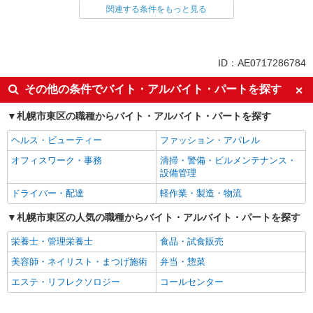
ファストフード・デリ
調理・調理補助・調理師
関連する条件をもっと見る
同じ特徴から求人を探す
未経験歓迎
高校生OK
ID：AE0717286784
大学生歓迎
ミドル（40代～）活躍中
その他の条件でバイト・アルバイト・パートを探す
週2～3日勤務OK
短時間勤務（1日4h以内）OK
札幌市東区の職種からバイト・アルバイト・パートを探す
深夜
車通勤OK
扶養内勤務OK
交通費支給
ヘルス・ビューティー
ファッション・アパレル
社会保険あり
まかない・食事補助
オフィスワーク・事務
清掃・警備・ビルメンテナンス・
設備管理
社員登用あり
ドライバー・配達
軽作業・製造・物流
札幌市東区の人気の職種からバイト・アルバイト・パートを探す
栄養士・管理栄養士
食品・試食販売
美容師・ネイリスト・まつげ施術
弁当・惣菜
エステ・リフレクソロジー
コールセンター