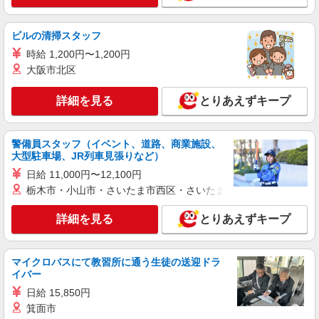
時給1,140円以上 平日 時給1,140円以上
北海道札幌市東区伏古14条4丁目1ー1
ビルの清掃スタッフ
時給 1,200円〜1,200円
詳細を見る
キープ
大阪市北区
アルバイト
パート
詳細を見る
とりあえずキープ
ピザハット 北光店
ピザの宅配／デリバリー・配達
警備員スタッフ（イベント、道路、商業施設、
時給1,140円以上 平日 時給1,140円以上
大型駐車場、JR列車見張りなど）
北海道札幌市東区北二十八条東8ー3ー14 エ
日給 11,000円〜12,100円
スポワール28 1F
栃木市・小山市・さいたま市西区・さいたま市岩槻区・久喜市・
詳細を見る
キープ
詳細を見る
とりあえずキープ
アルバイト
パート
ヴィクトリアステーション 栄町店
マイクロバスにて教習所に通う生徒の送迎ドラ
キッチン（フード）スタッフ
イバー
時給1160円 ※22:00以降は時給1450円 ※高校
日給 15,850円
生時給1160円 ※高校生は学校からの許可が必要な
箕面市
場合、通学中の学校からの許可証が必要となりま