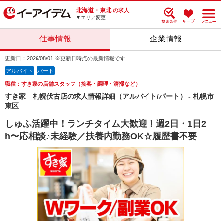
北海道・東北
の求人
▼エリア変更
仕事情報
企業情報
更新日：2026/08/01 ※更新日時点の最新情報です
アルバイト
パート
職種：すき家の店舗スタッフ（接客・調理・清掃など）
すき家 札幌伏古店の求人情報詳細（アルバイト/パート） - 札幌市
東区
しゅふ活躍中！ランチタイム大歓迎！週2日・1日2
h〜応相談♪未経験／扶養内勤務OK☆履歴書不要