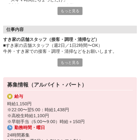
「家計に＋αするために多めに出勤」
もっと見る
など、自分らしく活躍できますよ。
≪ 働くメリットいっぱい ≫
■髪型・髪色自由
仕事内容
オシャレを捨てる必要はありません！
すき家の店舗スタッフ（接客・調理・清掃など）
■給与前払い可
■すき家の店舗スタッフ（週2日／1日2時間〜OK）
急な出費も安心♪
牛丼・すき家での接客・調理・清掃などをお願いします。
■社員登用あり
将来を考えている方は必見です。
もっと見る
具体的には・・・
お客様をきれいなお店でお迎え！
なか卯、かつ庵、ココス、ジョリーパスタ、ビッグボーイ、華屋
おいしい牛丼を！
与兵衛、オリーブの丘、焼肉いちばんなどを経営しているゼンシ
あなたの笑顔で！
ョーグループ！
募集情報（アルバイト・パート）
すばやく提供！
その中のひとつ『すき家』でお仕事しませんか？
給与
他にも、食材の調整や金銭管理、新しく入社したクルーの研修など
時給1,150円
様々なお仕事があります。
※22:00〜翌5:00：時給1,438円
セルフオーダー、セルフ会計で、現金の受け渡しはほとんどありま
※高校生時給1,100円
せん。※一部店舗を除く
※早朝手当（5:00〜9:00）時給＋150円
取り間違いもなく安心でスムーズ♪
勤務時間・曜日
マニュアルも用意していますので飲食店が初めての方でも大丈夫！
24時間募集