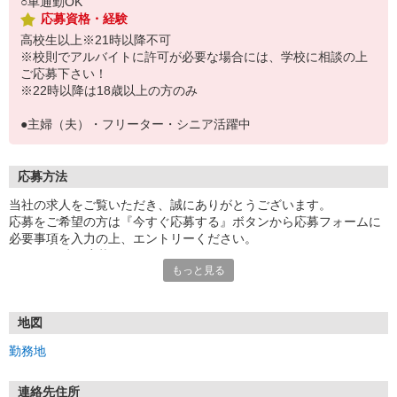
○車通勤OK
応募資格・経験
高校生以上※21時以降不可
※校則でアルバイトに許可が必要な場合には、学校に相談の上
ご応募下さい！
※22時以降は18歳以上の方のみ
●主婦（夫）・フリーター・シニア活躍中
応募方法
当社の求人をご覧いただき、誠にありがとうございます。
応募をご希望の方は『今すぐ応募する』ボタンから応募フォームに
必要事項を入力の上、エントリーください。
☆★☆24時間応募OK！☆★☆
もっと見る
・・・お願い・・・
応募の際は、連絡先に「携帯電話のアドレス」や「携帯電話の番
号」など
地図
普段つながりやすい連絡先を入力してください。
勤務地
連絡先住所