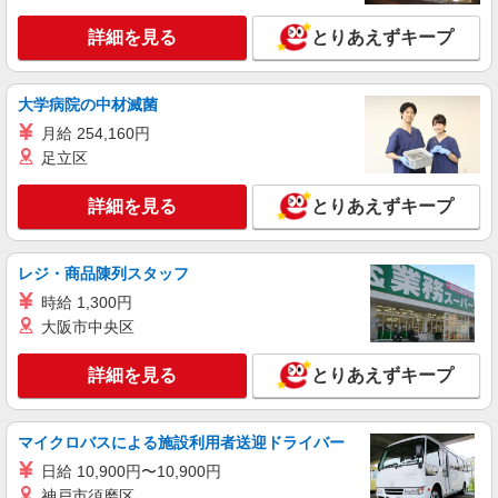
キープ
詳細を見る
とりあえずキープ
アルバイト
パート
なか卯 札幌伏古店
接客・調理スタッフ（簡単な接客・調理・清
大学病院の中材滅菌
掃・など）
月給 254,160円
時給1120円 22:00〜翌5:00：時給1400円 高校
足立区
生：時給1080円
北海道札幌市東区伏古8条2丁目1-1
詳細を見る
とりあえずキープ
詳細を見る
キープ
レジ・商品陳列スタッフ
アルバイト
パート
時給 1,300円
丸亀製麺アリオ札幌店
大阪市中央区
キッチン・ホールスタッフ
時給1100円〜
詳細を見る
とりあえずキープ
北海道札幌市東区北７条東９－２－２０アリオ
札幌２Ｆ
マイクロバスによる施設利用者送迎ドライバー
詳細を見る
キープ
日給 10,900円〜10,900円
神戸市須磨区