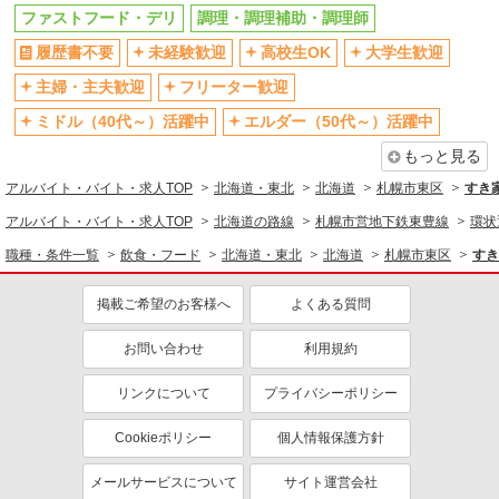
ファストフード・デリ
調理・調理補助・調理師
履歴書不要
未経験歓迎
高校生OK
大学生歓迎
主婦・主夫歓迎
フリーター歓迎
ミドル（40代～）活躍中
エルダー（50代～）活躍中
もっと見る
アルバイト・バイト・求人TOP
北海道・東北
北海道
札幌市東区
すき
アルバイト・バイト・求人TOP
北海道の路線
札幌市営地下鉄東豊線
環状
職種・条件一覧
飲食・フード
北海道・東北
北海道
札幌市東区
すき
掲載ご希望のお客様へ
よくある質問
お問い合わせ
利用規約
リンクについて
プライバシーポリシー
Cookieポリシー
個人情報保護方針
メールサービスについて
サイト運営会社