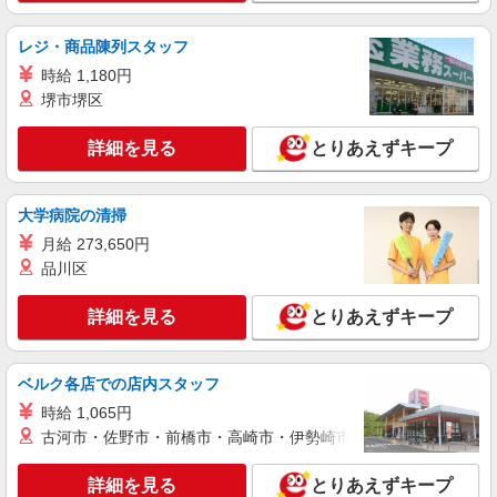
オリーブの丘 札幌本町店
キッチン（フード）スタッフ
レジ・商品陳列スタッフ
時給1150円 ※22:00以降は時給1438円 ※高校
時給 1,180円
生時給1080円 ■土日・祝手当 土日・祝は時給＋
堺市堺区
100円 ■特別手当 早朝手当（6:00〜8:00）時給＋
北海道札幌市東区本町2条3丁目8-7
100円
詳細を見る
とりあえずキープ
詳細を見る
キープ
大学病院の清掃
アルバイト
パート
ピザハット 栄町店
月給 273,650円
品川区
ピザの宅配／デリバリー・配達
時給1,140円以上 平日 時給1,140円以上
詳細を見る
とりあえずキープ
北海道札幌市東区北四十一条東15ー3ー15 コ
ーポ森
ベルク各店での店内スタッフ
詳細を見る
キープ
時給 1,065円
古河市・佐野市・前橋市・高崎市・伊勢崎市・太田市・館林市・
アルバイト
パート
ピザハット 伏古店
詳細を見る
とりあえずキープ
ピザの宅配／デリバリー・配達