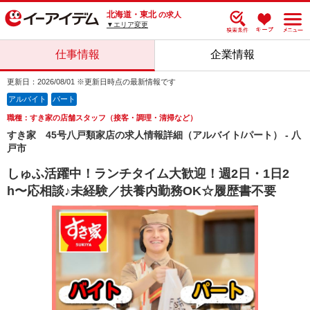
北海道・東北
の求人
▼エリア変更
仕事情報
企業情報
更新日：2026/08/01 ※更新日時点の最新情報です
アルバイト
パート
職種：すき家の店舗スタッフ（接客・調理・清掃など）
すき家 45号八戸類家店の求人情報詳細（アルバイト/パート） - 八
戸市
しゅふ活躍中！ランチタイム大歓迎！週2日・1日2
h〜応相談♪未経験／扶養内勤務OK☆履歴書不要