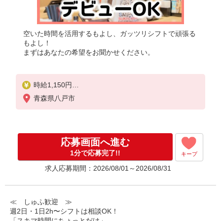
空いた時間を活用するもよし、ガッツリシフトで頑張る
もよし！
まずはあなたの希望をお聞かせください。
時給1,150円
※22:00〜翌5:00：時給1,438円
青森県八戸市
※高校生時給1,100円
※早朝手当（5:00〜9:00）時給＋150円
応募画面へ進む
1分で応募完了!!
キープ
求人応募期間：2026/08/01～2026/08/31
≪ しゅふ歓迎 ≫
週2日・1日2h〜シフトは相談OK！
「スキマ時間にちょっとだけ」