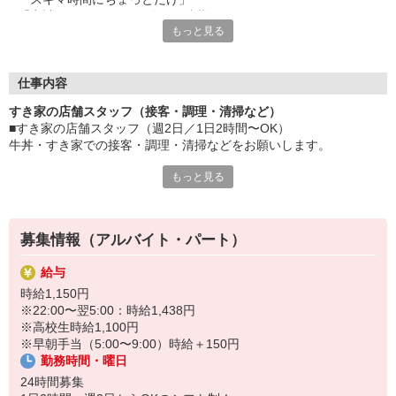
「家計に＋αするために多めに出勤」
もっと見る
など、自分らしく活躍できますよ。
≪ 働くメリットいっぱい ≫
■髪型・髪色自由
仕事内容
オシャレを捨てる必要はありません！
すき家の店舗スタッフ（接客・調理・清掃など）
■給与前払い可
■すき家の店舗スタッフ（週2日／1日2時間〜OK）
急な出費も安心♪
牛丼・すき家での接客・調理・清掃などをお願いします。
■社員登用あり
将来を考えている方は必見です。
もっと見る
具体的には・・・
お客様をきれいなお店でお迎え！
なか卯、かつ庵、ココス、ジョリーパスタ、ビッグボーイ、華屋
おいしい牛丼を！
与兵衛、オリーブの丘、焼肉いちばんなどを経営しているゼンシ
あなたの笑顔で！
ョーグループ！
募集情報（アルバイト・パート）
すばやく提供！
その中のひとつ『すき家』でお仕事しませんか？
給与
他にも、食材の調整や金銭管理、新しく入社したクルーの研修など
時給1,150円
様々なお仕事があります。
※22:00〜翌5:00：時給1,438円
セルフオーダー、セルフ会計で、現金の受け渡しはほとんどありま
※高校生時給1,100円
せん。※一部店舗を除く
※早朝手当（5:00〜9:00）時給＋150円
取り間違いもなく安心でスムーズ♪
勤務時間・曜日
マニュアルも用意していますので飲食店が初めての方でも大丈夫！
24時間募集