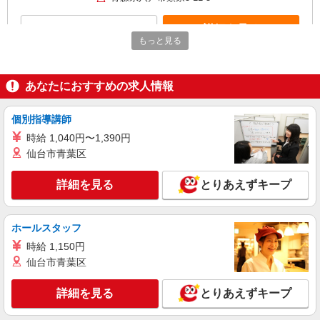
詳細を見る
キープ
もっと見る
アルバイト
パート
すき家 八戸根城店
あなたにおすすめの求人情報
すき家の店舗スタッフ（接客・調理・清掃な
ど）
個別指導講師
時給1,050円 ※22:00〜翌5:00：時給1,313円 ※
高校生時給1,029円 ※早朝手当（5:00〜9:00）時給
時給 1,040円〜1,390円
＋150円
仙台市青葉区
青森県八戸市根城3-4-5
詳細を見る
とりあえずキープ
詳細を見る
キープ
アルバイト
パート
ホールスタッフ
院内保育園 いちょうの樹
時給 1,150円
病院内保育園の調理師
仙台市青葉区
時給1,030円〜1,230円 ※下記手当により異な
る ■平日早朝・夕方手当 時給＋100円 ■休日手
詳細を見る
とりあえずキープ
当 時給＋100円 ■特別期間手当（GW、お盆、年
青森県八戸市田向三丁目1番1号
末年始※会社カレンダーによる）時給＋200円