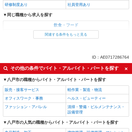
研修制度あり
社員登用あり
同じ職種から求人を探す
飲食・フード
ファストフード・デリ
調理・調理補助・調理師
関連する条件をもっと見る
同じ特徴から求人を探す
未経験歓迎
高校生OK
ID：AE0717286764
大学生歓迎
ミドル（40代～）活躍中
その他の条件でバイト・アルバイト・パートを探す
週2～3日勤務OK
短時間勤務（1日4h以内）OK
八戸市の職種からバイト・アルバイト・パートを探す
深夜
車通勤OK
扶養内勤務OK
社会保険あり
販売・接客サービス
軽作業・製造・物流
まかない・食事補助
社員登用あり
オフィスワーク・事務
ヘルス・ビューティー
ファッション・アパレル
清掃・警備・ビルメンテナンス・
設備管理
八戸市の人気の職種からバイト・アルバイト・パートを探す