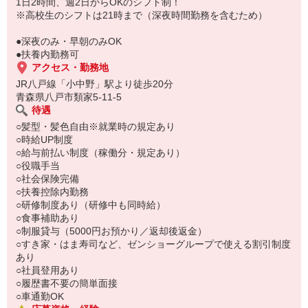
もちろん先輩クルーがしっかり教えてくれるので安心してくださ
1日2時間、週2日からOKのシフト制！
い。
※高校生のシフトは21時まで（深夜時間勤務を含むため）
●深夜のみ・早朝のみOK
●扶養内勤務可
アクセス・勤務地
JR八戸線「小中野」駅より徒歩20分
青森県八戸市類家5-11-5
待遇
○髪型・髪色自由※就業時の規定あり
○時給UP制度
○給与前払い制度（稼働分・規定あり）
○役職手当
○社会保険完備
○扶養控除内勤務
○研修制度あり（研修中も同時給）
○食事補助あり
○制服貸与（5000円お預かり／返却後返金）
○すき家・はま寿司など、ゼンショーグループで使える割引制度
あり
○社員登用あり
○履歴書不要の簡単面接
○車通勤OK