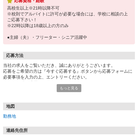
応募資格・経験
高校生以上※21時以降不可
※校則でアルバイトに許可が必要な場合には、学校に相談の上
ご応募下さい！
※22時以降は18歳以上の方のみ
●主婦（夫）・フリーター・シニア活躍中
応募方法
当社の求人をご覧いただき、誠にありがとうございます。
応募をご希望の方は『今すぐ応募する』ボタンから応募フォームに
必要事項を入力の上、エントリーください。
☆★☆24時間応募OK！☆★☆
もっと見る
・・・お願い・・・
応募の際は、連絡先に「携帯電話のアドレス」や「携帯電話の番
号」など
地図
普段つながりやすい連絡先を入力してください。
勤務地
連絡先住所