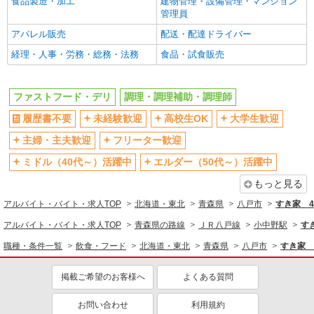
食品製造・加工
建物管理・設備管理・マンション
管理員
アパレル販売
配送・配達ドライバー
経理・人事・労務・総務・法務
食品・試食販売
ファストフード・デリ
調理・調理補助・調理師
履歴書不要
未経験歓迎
高校生OK
大学生歓迎
主婦・主夫歓迎
フリーター歓迎
ミドル（40代～）活躍中
エルダー（50代～）活躍中
もっと見る
アルバイト・バイト・求人TOP
北海道・東北
青森県
八戸市
すき家 
アルバイト・バイト・求人TOP
青森県の路線
ＪＲ八戸線
小中野駅
す
職種・条件一覧
飲食・フード
北海道・東北
青森県
八戸市
すき家 
掲載ご希望のお客様へ
よくある質問
お問い合わせ
利用規約