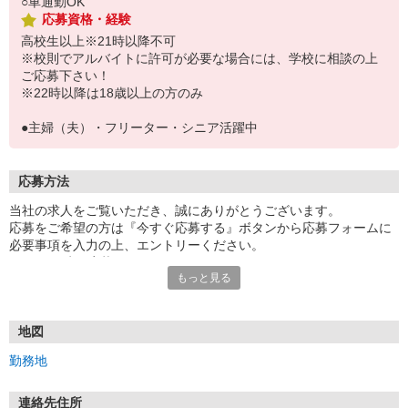
○車通勤OK
応募資格・経験
高校生以上※21時以降不可
※校則でアルバイトに許可が必要な場合には、学校に相談の上
ご応募下さい！
※22時以降は18歳以上の方のみ
●主婦（夫）・フリーター・シニア活躍中
応募方法
当社の求人をご覧いただき、誠にありがとうございます。
応募をご希望の方は『今すぐ応募する』ボタンから応募フォームに
必要事項を入力の上、エントリーください。
☆★☆24時間応募OK！☆★☆
もっと見る
・・・お願い・・・
応募の際は、連絡先に「携帯電話のアドレス」や「携帯電話の番
号」など
地図
普段つながりやすい連絡先を入力してください。
勤務地
連絡先住所