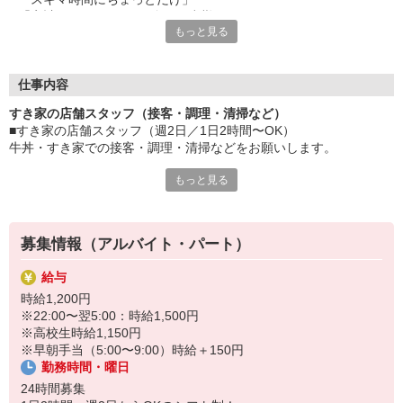
「家計に＋αするために多めに出勤」
もっと見る
など、自分らしく活躍できますよ。
≪ 働くメリットいっぱい ≫
■髪型・髪色自由
仕事内容
オシャレを捨てる必要はありません！
すき家の店舗スタッフ（接客・調理・清掃など）
■給与前払い可
■すき家の店舗スタッフ（週2日／1日2時間〜OK）
急な出費も安心♪
牛丼・すき家での接客・調理・清掃などをお願いします。
■社員登用あり
将来を考えている方は必見です。
もっと見る
具体的には・・・
お客様をきれいなお店でお迎え！
なか卯、かつ庵、ココス、ジョリーパスタ、ビッグボーイ、華屋
おいしい牛丼を！
与兵衛、オリーブの丘、焼肉いちばんなどを経営しているゼンシ
あなたの笑顔で！
ョーグループ！
募集情報（アルバイト・パート）
すばやく提供！
その中のひとつ『すき家』でお仕事しませんか？
給与
他にも、食材の調整や金銭管理、新しく入社したクルーの研修など
時給1,200円
様々なお仕事があります。
※22:00〜翌5:00：時給1,500円
セルフオーダー、セルフ会計で、現金の受け渡しはほとんどありま
※高校生時給1,150円
せん。※一部店舗を除く
※早朝手当（5:00〜9:00）時給＋150円
取り間違いもなく安心でスムーズ♪
勤務時間・曜日
マニュアルも用意していますので飲食店が初めての方でも大丈夫！
24時間募集