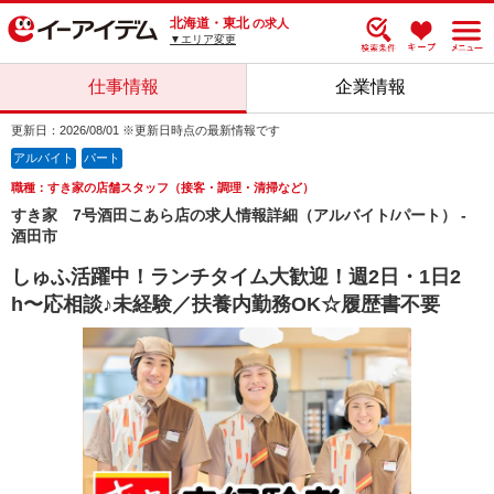
北海道・東北
の求人
▼エリア変更
仕事情報
企業情報
更新日：2026/08/01 ※更新日時点の最新情報です
アルバイト
パート
職種：すき家の店舗スタッフ（接客・調理・清掃など）
すき家 7号酒田こあら店の求人情報詳細（アルバイト/パート） -
酒田市
しゅふ活躍中！ランチタイム大歓迎！週2日・1日2
h〜応相談♪未経験／扶養内勤務OK☆履歴書不要