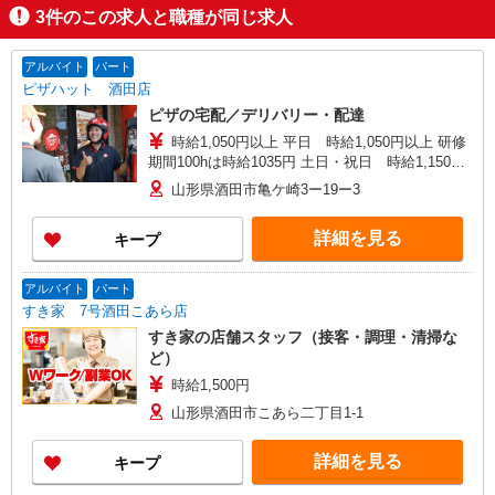
3
件のこの求人と職種が同じ求人
アルバイト
パート
ピザハット 酒田店
ピザの宅配／デリバリー・配達
時給1,050円以上 平日 時給1,050円以上 研修
期間100hは時給1035円 土日・祝日 時給1,150円
以上
山形県酒田市亀ケ崎3ー19ー3
詳細を見る
キープ
アルバイト
パート
すき家 7号酒田こあら店
すき家の店舗スタッフ（接客・調理・清掃な
ど）
時給1,500円
山形県酒田市こあら二丁目1-1
詳細を見る
キープ