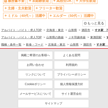
履歴書不要
未経験歓迎
高校生OK
大学生歓迎
扶養内勤務OK
交通費支給
主婦・主夫歓迎
フリーター歓迎
社会保険あり
まかない・食事補助
ミドル（40代～）活躍中
エルダー（50代～）活躍中
社員登用あり
もっと見る
アルバイト・バイト・求人TOP
北海道・東北
山形県
酒田市
すき家 
アルバイト・バイト・求人TOP
山形県の路線
ＪＲ羽越本線
東酒田駅
職種・条件一覧
飲食・フード
北海道・東北
山形県
酒田市
すき家 
掲載ご希望のお客様へ
よくある質問
お問い合わせ
利用規約
リンクについて
プライバシーポリシー
Cookieポリシー
個人情報保護方針
メールサービスについて
サイト運営会社
サイトマップ