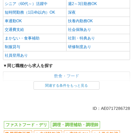
シニア（60代～）活躍中
週2～3日勤務OK
短時間勤務（1日4h以内）OK
深夜
車通勤OK
扶養内勤務OK
交通費支給
社会保険あり
まかない・食事補助
社割・特典あり
制服貸与
研修制度あり
社員登用あり
同じ職種から求人を探す
飲食・フード
ファストフード・デリ
調理・調理補助・調理師
関連する条件をもっと見る
同じ特徴から求人を探す
未経験歓迎
高校生OK
ID：AE0717286728
大学生歓迎
ミドル（40代～）活躍中
週2～3日勤務OK
短時間勤務（1日4h以内）OK
ファストフード・デリ
調理・調理補助・調理師
深夜
車通勤OK