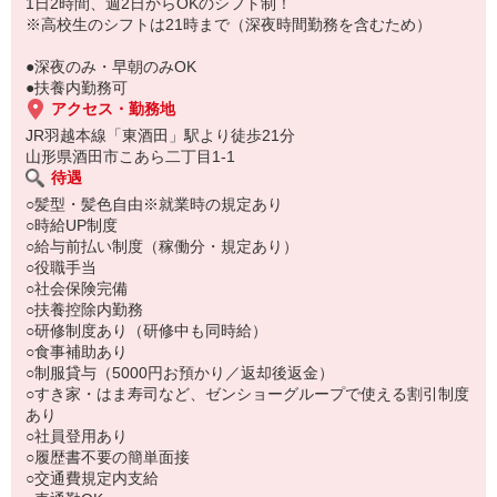
もちろん先輩クルーがしっかり教えてくれるので安心してくださ
1日2時間、週2日からOKのシフト制！
い。
※高校生のシフトは21時まで（深夜時間勤務を含むため）
●深夜のみ・早朝のみOK
●扶養内勤務可
アクセス・勤務地
JR羽越本線「東酒田」駅より徒歩21分
山形県酒田市こあら二丁目1-1
待遇
○髪型・髪色自由※就業時の規定あり
○時給UP制度
○給与前払い制度（稼働分・規定あり）
○役職手当
○社会保険完備
○扶養控除内勤務
○研修制度あり（研修中も同時給）
○食事補助あり
○制服貸与（5000円お預かり／返却後返金）
○すき家・はま寿司など、ゼンショーグループで使える割引制度
あり
○社員登用あり
○履歴書不要の簡単面接
○交通費規定内支給