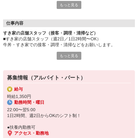
もっと見る
≪ 働くメリットいっぱい ≫
■髪型・髪色自由
オシャレを捨てる必要はありません！
仕事内容
■給与前払い可
すき家の店舗スタッフ（接客・調理・清掃など）
急な出費も安心♪
■すき家の店舗スタッフ（週2日／1日2時間〜OK）
■社員登用あり
牛丼・すき家での接客・調理・清掃などをお願いします。
将来を考えている方は必見です。
もっと見る
具体的には・・・
なか卯、かつ庵、ココス、ジョリーパスタ、ビッグボーイ、華屋
お客様をきれいなお店でお迎え！
与兵衛、オリーブの丘、焼肉いちばんなどを経営しているゼンシ
おいしい牛丼を！
ョーグループ！
あなたの笑顔で！
その中のひとつ『すき家』でお仕事しませんか？
募集情報（アルバイト・パート）
すばやく提供！
給与
他にも、食材の調整や金銭管理、新しく入社したクルーの研修など
時給1,350円
様々なお仕事があります。
勤務時間・曜日
セルフオーダー、セルフ会計で、現金の受け渡しはほとんどありま
せん。※一部店舗を除く
22:00〜翌5:00
取り間違いもなく安心でスムーズ♪
1日2時間、週2日からOKのシフト制！
マニュアルも用意していますので飲食店が初めての方でも大丈夫！
●扶養内勤務可
もちろん先輩クルーがしっかり教えてくれるので安心してくださ
アクセス・勤務地