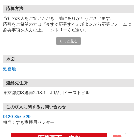
応募方法
当社の求人をご覧いただき、誠にありがとうございます。
応募をご希望の方は『今すぐ応募する』ボタンから応募フォームに
必要事項を入力の上、エントリーください。
☆★☆24時間応募OK！☆★☆
もっと見る
・・・お願い・・・
応募の際は、連絡先に「携帯電話のアドレス」や「携帯電話の番
号」など
地図
普段つながりやすい連絡先を入力してください。
勤務地
連絡先住所
東京都港区港南2-18-1 JR品川イーストビル
この求人に関するお問い合わせ
0120-355-529
担当：すき家採用センター