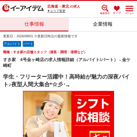
北海道・東北
の求人
▼エリア変更
仕事情報
企業情報
更新日：2026/08/01 ※更新日時点の最新情報です
アルバイト
パート
職種：すき家の店舗スタッフ（接客・調理・清掃など）
すき家 4号金ヶ崎店の求人情報詳細（アルバイト/パート） - 金ケ
崎町
学生・フリーター活躍中！高時給が魅力の深夜バイ
ト♪夜型人間大集合*☆彡･.｡