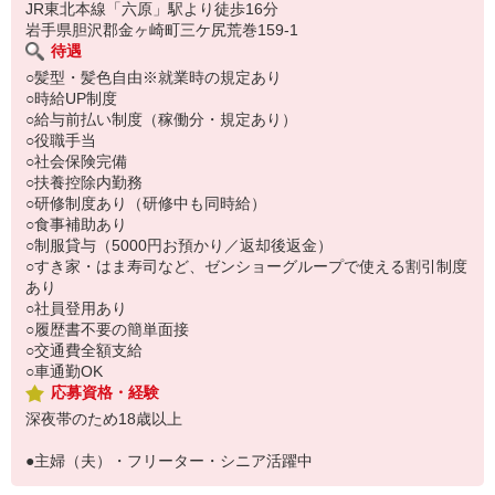
い。
JR東北本線「六原」駅より徒歩16分
岩手県胆沢郡金ヶ崎町三ケ尻荒巻159-1
待遇
○髪型・髪色自由※就業時の規定あり
○時給UP制度
○給与前払い制度（稼働分・規定あり）
○役職手当
○社会保険完備
○扶養控除内勤務
○研修制度あり（研修中も同時給）
○食事補助あり
○制服貸与（5000円お預かり／返却後返金）
○すき家・はま寿司など、ゼンショーグループで使える割引制度
あり
○社員登用あり
○履歴書不要の簡単面接
○交通費全額支給
○車通勤OK
応募資格・経験
深夜帯のため18歳以上
●主婦（夫）・フリーター・シニア活躍中