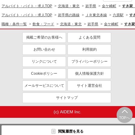
アルバイト・バイト・求人TOP
北海道・東北
岩手県
金ケ崎町
すき家
アルバイト・バイト・求人TOP
岩手県の路線
ＪＲ東北本線
六原駅
す
職種・条件一覧
飲食・フード
北海道・東北
岩手県
金ケ崎町
すき家
掲載ご希望のお客様へ
よくある質問
お問い合わせ
利用規約
リンクについて
プライバシーポリシー
Cookieポリシー
個人情報保護方針
メールサービスについて
サイト運営会社
サイトマップ
(c) AIDEM Inc.
TOPへ
閲覧履歴を見る