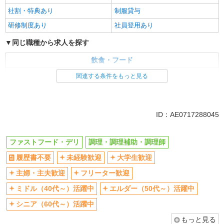
社割・特典あり
制服貸与
研修制度あり
社員登用あり
同じ職種から求人を探す
飲食・フード
ファストフード・デリ
調理・調理補助・調理師
関連する条件をもっと見る
同じ特徴から求人を探す
未経験歓迎
大学生歓迎
ID：AE0717288045
ミドル（40代～）活躍中
週2～3日勤務OK
短時間勤務（1日4h以内）OK
深夜
ファストフード・デリ
調理・調理補助・調理師
車通勤OK
扶養内勤務OK
履歴書不要
未経験歓迎
大学生歓迎
交通費支給
社会保険あり
主婦・主夫歓迎
フリーター歓迎
まかない・食事補助
社員登用あり
ミドル（40代～）活躍中
エルダー（50代～）活躍中
シニア（60代～）活躍中
もっと見る