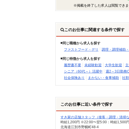
※掲載を終了した求人は閲覧できま
このお仕事に関連する条件で探す
同じ職種から求人を探す
ファストフード・デリ
調理・調理補助
同じ特徴から求人を探す
履歴書不要
未経験歓迎
大学生歓迎
主
シニア（60代～）活躍中
週2～3日勤務O
社会保険あり
まかない・食事補助
社割
このお仕事に近い条件で探す
すき家の店舗スタッフ（接客・調理・清掃
時給1,200円 ※22:00〜翌5:00：時給1,5
北海道江別市野幌町48-4