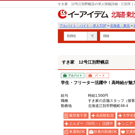
すき家 12号江別野幌店の求人情報詳細 - 江別
北海道・東北
アルバイト・バイト・求人TOP
>
北海道・東北
>
勤務地
職種
すき家 12号江別野幌店
アルバイト
パート
学生・フリーター活躍中！高時給が魅力の
給与
時給1,500円
職種
すき家の店舗スタッフ（接客
勤務地
北海道江別市野幌町48-4
履歴書不要
未経験歓迎
大学生
エルダー（50代～）活躍中
シニア
車通勤OK
扶養内勤務OK
交通