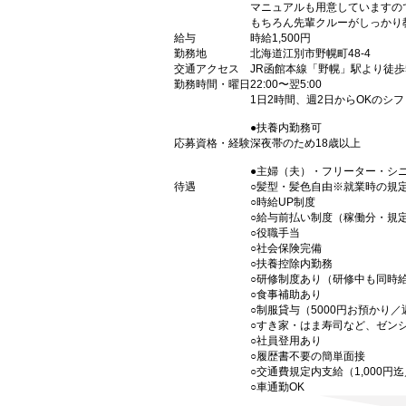
マニュアルも用意していますの
もちろん先輩クルーがしっかり
給与
時給1,500円
勤務地
北海道江別市野幌町48-4
交通アクセス
JR函館本線「野幌」駅より徒歩
勤務時間・曜日
22:00〜翌5:00
1日2時間、週2日からOKのシ
●扶養内勤務可
応募資格・経験
深夜帯のため18歳以上
●主婦（夫）・フリーター・シ
待遇
○髪型・髪色自由※就業時の規
○時給UP制度
○給与前払い制度（稼働分・規
○役職手当
○社会保険完備
○扶養控除内勤務
○研修制度あり（研修中も同時
○食事補助あり
○制服貸与（5000円お預かり
○すき家・はま寿司など、ゼン
○社員登用あり
○履歴書不要の簡単面接
○交通費規定内支給（1,000円
○車通勤OK