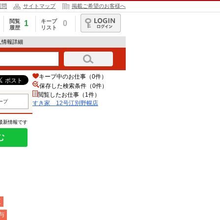
質問
サイトマップ
掲載ご希望のお客様へ
閲覧
キープ
1
0
履歴
リスト
ログイン
人情報詳細
キープ中のお仕事（0件）
保存した検索条件（
0
件）
閲覧したお仕事（1件）
ープ
すき家 12号江別野幌店
の最新情報です
む
夜
与