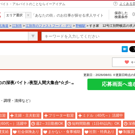
よくある
市｜バイト・アルバイトのことならイーアイデム
保存した
0
エリア選択
「あなたの街」のお仕事が探せる求人サイト
検索条件
北海道
>
江別市
>
江別市のファストフード・デリ
>
野幌駅
> すき家 12号江別野幌店の求
キ
更新日：2026/08/01 ※更新日時点
深夜バイト♪夜型人間大集合*☆彡･.｡
応募画面へ進
・調理・清掃など）
歓迎
主婦・主夫歓迎
フリーター歓迎
ミドル（40代～）活躍中
（60代～）活躍中
週2～3日勤務OK
短時間勤務（1日4h以内）OK
深
費支給
社会保険あり
まかない・食事補助
社割・特典あり
制服貸