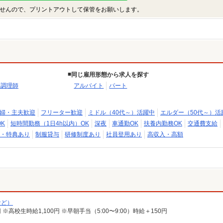
せんので、プリントアウトして保管をお願いします。
同じ雇用形態から求人を探す
・調理師
アルバイト
パート
婦・主夫歓迎
フリーター歓迎
ミドル（40代～）活躍中
エルダー（50代～）活
K
短時間勤務（1日4h以内）OK
深夜
車通勤OK
扶養内勤務OK
交通費支給
・特典あり
制服貸与
研修制度あり
社員登用あり
高収入・高額
など）
00円 ※高校生時給1,100円 ※早朝手当（5:00〜9:00）時給＋150円