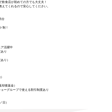
で飲食店が初めての方でも大丈夫！
教えてくれるので安心してください。
5分
フト制！
ニア活躍中
定あり
定あり）
給）
／返却後返金）
ショーグループで使える割引制度あり
迄／日）