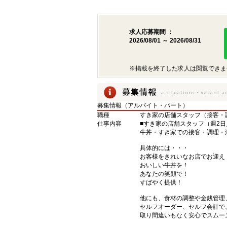
求人応募期間 ：
2026/08/01 ～ 2026/08/31
※掲載を終了した求人は閲覧できま
募集情報（アルバイト・パート）
職種
すき家の店舗スタッフ（接客・
仕事内容
■すき家の店舗スタッフ（週2日
牛丼・すき家での接客・調理・
具体的には・・・
お客様をきれいなお店でお迎え
おいしい牛丼を！
あなたの笑顔で！
すばやく提供！
他にも、食材の調整や金銭管理
セルフオーダー、セルフ会計で
取り間違いもなく安心でスムー