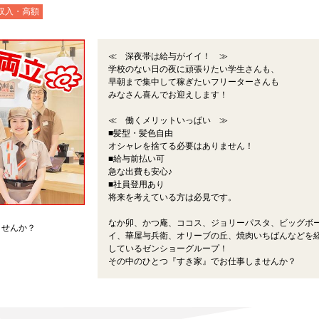
収入・高額
≪ 深夜帯は給与がイイ！ ≫
学校のない日の夜に頑張りたい学生さんも、
早朝まで集中して稼ぎたいフリーターさんも
みなさん喜んでお迎えします！
≪ 働くメリットいっぱい ≫
■髪型・髪色自由
オシャレを捨てる必要はありません！
■給与前払い可
急な出費も安心♪
■社員登用あり
将来を考えている方は必見です。
なか卯、かつ庵、ココス、ジョリーパスタ、ビッグボ
ませんか？
イ、華屋与兵衛、オリーブの丘、焼肉いちばんなどを
しているゼンショーグループ！
その中のひとつ『すき家』でお仕事しませんか？