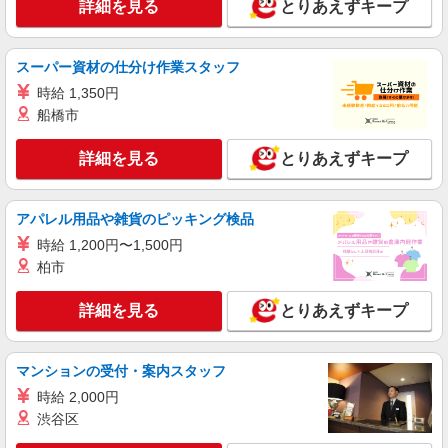
詳細を見る
とりあえずキープ
施設内厨房での調理員業務
【派遣時給】1,250円 交通費別途支給
北海道函館市銅山町
スーパー資材の仕分け作業スタッフ
時給 1,350円
詳細を見る
キープ
船橋市
派遣社員
詳細を見る
とりあえずキープ
株式会社トラストグロース 北海道支社
施設内厨房での調理業務
アパレル用品や雑貨のピッキング検品
【派遣時給】1,320円 交通費別途支給
時給 1,200円〜1,500円
北海道函館市銅山町
柏市
詳細を見る
キープ
詳細を見る
とりあえずキープ
派遣社員
株式会社トラストグロース 北海道支社
マンションの受付・案内スタッフ
病院での調理補助
時給 2,000円
【派遣時給】1,200〜1,250円（資格・経験によ
渋谷区
る） 交通費別途支給