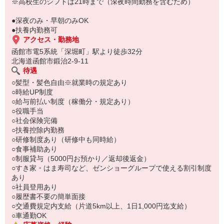
い。
※高校生のシフトは21時まで（深夜時間勤務を含むため）
●深夜のみ・早朝のみOK
●扶養内勤務可
アクセス・勤務地
函館市電5系統「深堀町」駅より徒歩32分
北海道函館市鍛治2-9-11
待遇
○髪型・髪色自由※就業時の規定あり
○時給UP制度
○給与前払い制度（稼働分・規定あり）
○役職手当
○社会保険完備
○扶養控除内勤務
○研修制度あり（研修中も同時給）
○食事補助あり
○制服貸与（5000円お預かり／返却後返金）
○すき家・はま寿司など、ゼンショーグループで使える割引制度
あり
○社員登用あり
○履歴書不要の簡単面接
○交通費規定内支給（片道5km以上、1日1,000円迄支給）
○車通勤OK