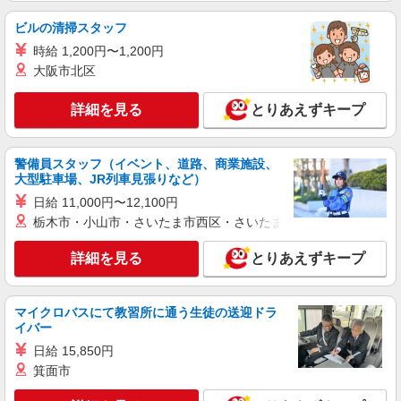
派遣社員
ビルの清掃スタッフ
株式会社トラストグロース 北海道支社
時給 1,200円〜1,200円
老健の調理補助
大阪市北区
【派遣時給】1,200〜1,250円（資格・経験によ
る） 交通費別途支給
詳細を見る
とりあえずキープ
北海道函館市日吉町4丁目
詳細を見る
キープ
警備員スタッフ（イベント、道路、商業施設、
大型駐車場、JR列車見張りなど）
派遣社員
日給 11,000円〜12,100円
株式会社トラストグロース 北海道支社
栃木市・小山市・さいたま市西区・さいたま市岩槻区・久喜市・
レストランでの調理業務
【派遣時給】1,200〜1,300円（資格・経験によ
詳細を見る
とりあえずキープ
る） 交通費別途支給
北海道函館市港町1丁目
マイクロバスにて教習所に通う生徒の送迎ドラ
イバー
詳細を見る
キープ
日給 15,850円
箕面市
派遣社員
株式会社トラストグロース 北海道支社