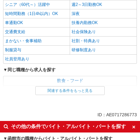
シニア（60代～）活躍中
週2～3日勤務OK
短時間勤務（1日4h以内）OK
深夜
車通勤OK
扶養内勤務OK
交通費支給
社会保険あり
まかない・食事補助
社割・特典あり
制服貸与
研修制度あり
社員登用あり
同じ職種から求人を探す
飲食・フード
ファストフード・デリ
調理・調理補助・調理師
関連する条件をもっと見る
同じ特徴から求人を探す
未経験歓迎
高校生OK
ID：AE0717286773
大学生歓迎
ミドル（40代～）活躍中
その他の条件でバイト・アルバイト・パートを探す
週2～3日勤務OK
短時間勤務（1日4h以内）OK
函館市の職種からバイト・アルバイト・パートを探す
深夜
車通勤OK