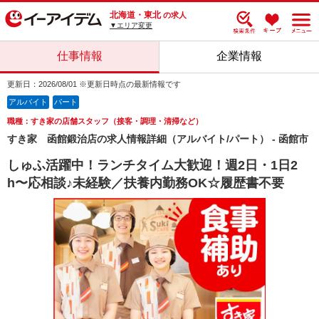
北海道・東北
の求人
▼エリア変更
仕事情報
企業情報
更新日：2026/08/01 ※更新日時点の最新情報です
アルバイト
パート
職種：すき家の店舗スタッフ（接客・調理・清掃など）
すき家 函館鍛治店の求人情報詳細（アルバイト/パート） - 函館市
しゅふ活躍中！ランチタイム大歓迎！週2日・1日2
h〜応相談♪未経験／扶養内勤務OK☆履歴書不要