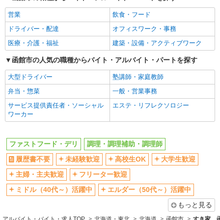
扶養内勤務OK
交通費支給
営業
飲食・フード
社会保険あり
まかない・食事補助
ドライバー・配達
オフィスワーク・事務
社員登用あり
医療・介護・福祉
建築・設備・アクティブワーク
函館市の人気の職種からバイト・アルバイト・パートを探す
大型ドライバー
塾講師・家庭教師
弁当・惣菜
一般・営業事務
サービス提供責任者・ソーシャル
エステ・リフレクソロジー
ワーカー
ファストフード・デリ
調理・調理補助・調理師
履歴書不要
未経験歓迎
高校生OK
大学生歓迎
主婦・主夫歓迎
フリーター歓迎
ミドル（40代～）活躍中
エルダー（50代～）活躍中
もっと見る
アルバイト・バイト・求人TOP
北海道・東北
北海道
函館市
すき家 