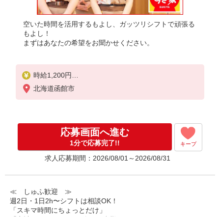
空いた時間を活用するもよし、ガッツリシフトで頑張る
もよし！
まずはあなたの希望をお聞かせください。
時給1,200円
※22:00〜翌5:00：時給1,500円
北海道函館市
※高校生時給1,080円
※早朝手当（5:00〜9:00）時給＋150円
応募画面へ進む
1分で応募完了!!
キープ
求人応募期間：2026/08/01～2026/08/31
≪ しゅふ歓迎 ≫
週2日・1日2h〜シフトは相談OK！
「スキマ時間にちょっとだけ」
「家計に＋αするために多めに出勤」