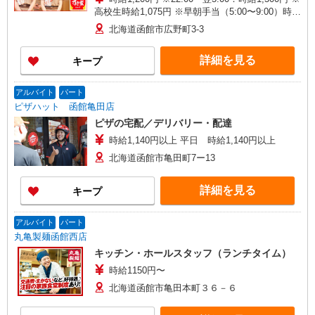
高校生時給1,075円 ※早朝手当（5:00〜9:00）時給
＋150円
北海道函館市広野町3-3
詳細を見る
キープ
アルバイト
パート
ピザハット 函館亀田店
ピザの宅配／デリバリー・配達
時給1,140円以上 平日 時給1,140円以上
北海道函館市亀田町7ー13
詳細を見る
キープ
アルバイト
パート
丸亀製麺函館西店
キッチン・ホールスタッフ（ランチタイム）
時給1150円〜
北海道函館市亀田本町３６－６