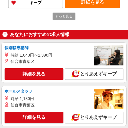
詳細を見る
キープ
アルバイト
パート
もっと見る
丸亀製麺函館店
キッチン・ホールスタッフ
あなたにおすすめの求人情報
時給1150円〜 ☆22時以降は時給25％UP（深夜
割増有）
北海道函館市東山２－２－２４
個別指導講師
時給 1,040円〜1,390円
詳細を見る
キープ
仙台市青葉区
アルバイト
パート
詳細を見る
とりあえずキープ
びっくりドンキー 函館海岸通り店
びっくりドンキーのキッチンスタッフ
ホールスタッフ
時給1,100円 18歳未満（高校生含む）時給
1,100円 深夜（22時以降 年少者不可）時給1,375
時給 1,150円
円 ☆早朝手当：時給＋50円 ☆12月31日〜1月3日
びっくりドンキー 函館海岸通り店 北海道函
仙台市青葉区
まで年末年始手当有（時給アップ）
館市日乃出町25番地11号
詳細を見る
とりあえずキープ
詳細を見る
キープ