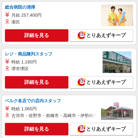
総合病院の清掃
アルバイト
パート
びっくりドンキー 函館海岸通り店
月給 257,400円
びっくりドンキーのキッチンスタッフ
港区
時給1,100円 18歳未満（高校生含む）時給
1,100円 深夜（22時以降 年少者不可）時給1,375
詳細を見る
とりあえずキープ
円 ☆早朝手当：時給＋50円 ☆12月31日〜1月3日
びっくりドンキー 函館海岸通り店 北海道函
まで年末年始手当有（時給アップ）
館市日乃出町25番地11号
レジ・商品陳列スタッフ
詳細を見る
キープ
時給 1,180円
堺市堺区
アルバイト
パート
びっくりドンキー 函館石川店
詳細を見る
とりあえずキープ
びっくりドンキーのキッチンスタッフ
時給1,100円 18歳未満（高校生含む）時給
ベルク各店での店内スタッフ
1,100円 深夜（22時以降 年少者不可）時給1,375
円 ☆土日祝日手当：時給＋50円 ☆12月31日〜1月
時給 1,065円
びっくりドンキー 函館石川店 北海道函館市
3日まで年末年始手当有（時給アップ）
石川町175－4
古河市・佐野市・前橋市・高崎市・伊勢崎市・太田市・館林市・
詳細を見る
詳細を見る
とりあえずキープ
キープ