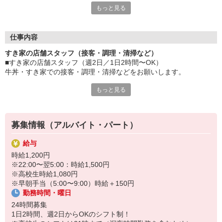
もっと見る
など、自分らしく活躍できますよ。
≪ 働くメリットいっぱい ≫
■髪型・髪色自由
仕事内容
オシャレを捨てる必要はありません！
すき家の店舗スタッフ（接客・調理・清掃など）
■給与前払い可
■すき家の店舗スタッフ（週2日／1日2時間〜OK）
急な出費も安心♪
牛丼・すき家での接客・調理・清掃などをお願いします。
■社員登用あり
将来を考えている方は必見です。
もっと見る
具体的には・・・
お客様をきれいなお店でお迎え！
なか卯、かつ庵、ココス、ジョリーパスタ、ビッグボーイ、華屋
おいしい牛丼を！
与兵衛、オリーブの丘、焼肉いちばんなどを経営しているゼンシ
あなたの笑顔で！
ョーグループ！
募集情報（アルバイト・パート）
すばやく提供！
その中のひとつ『すき家』でお仕事しませんか？
給与
他にも、食材の調整や金銭管理、新しく入社したクルーの研修など
時給1,200円
様々なお仕事があります。
※22:00〜翌5:00：時給1,500円
セルフオーダー、セルフ会計で、現金の受け渡しはほとんどありま
※高校生時給1,080円
せん。※一部店舗を除く
※早朝手当（5:00〜9:00）時給＋150円
取り間違いもなく安心でスムーズ♪
勤務時間・曜日
マニュアルも用意していますので飲食店が初めての方でも大丈夫！
24時間募集
もちろん先輩クルーがしっかり教えてくれるので安心してくださ
1日2時間、週2日からOKのシフト制！