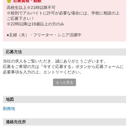
応募資格・経験
高校生以上※21時以降不可
※校則でアルバイトに許可が必要な場合には、学校に相談の上
ご応募下さい！
※22時以降は18歳以上の方のみ
●主婦（夫）・フリーター・シニア活躍中
応募方法
当社の求人をご覧いただき、誠にありがとうございます。
応募をご希望の方は『今すぐ応募する』ボタンから応募フォームに
必要事項を入力の上、エントリーください。
☆★☆24時間応募OK！☆★☆
もっと見る
・・・お願い・・・
応募の際は、連絡先に「携帯電話のアドレス」や「携帯電話の番
号」など
地図
普段つながりやすい連絡先を入力してください。
勤務地
連絡先住所