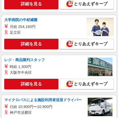
北海道函館市中道
詳細を見る
とりあえずキープ
詳細を見る
キープ
大学病院の中材滅菌
派遣社員
月給 254,160円
株式会社トラストグロース 北海道支社
足立区
クリニックでの調理
【派遣時給】1,200〜1,250円（資格・経験によ
詳細を見る
とりあえずキープ
る） 交通費別途支給
北海道函館市石川町
レジ・商品陳列スタッフ
詳細を見る
キープ
時給 1,300円
大阪市中央区
派遣社員
株式会社トラストグロース 北海道支社
詳細を見る
とりあえずキープ
学校での調理業務
【派遣時給】1,100〜1,200円（資格・経験によ
マイクロバスによる施設利用者送迎ドライバー
る） 交通費別途支給
日給 10,900円〜10,900円
北海道函館市西旭岡町
神戸市須磨区