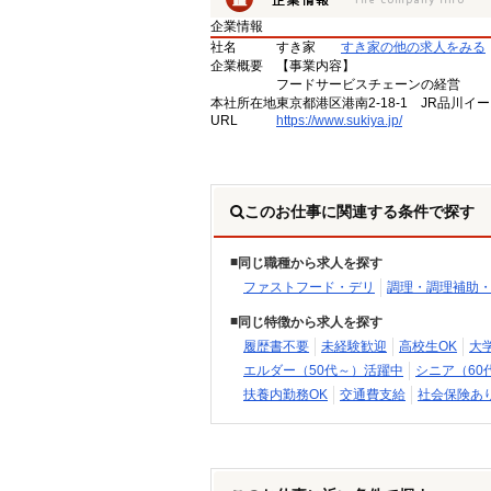
企業情報
社名
すき家
すき家の他の求人をみる
企業概要
【事業内容】
フードサービスチェーンの経営
本社所在地
東京都港区港南2-18-1 JR品川イ
URL
https://www.sukiya.jp/
このお仕事に関連する条件で探す
同じ職種から求人を探す
ファストフード・デリ
調理・調理補助
同じ特徴から求人を探す
履歴書不要
未経験歓迎
高校生OK
大
エルダー（50代～）活躍中
シニア（60
扶養内勤務OK
交通費支給
社会保険あ