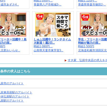
00円
時給1,050円 ...
時給1,120円 ...
歳市あずさ4...
青森県八戸市根城3-...
青森県青森市篠田2-...
フリーター活躍中！高
しゅふ活躍中！ランチタイム
学生・フリーター活躍
力の深...
大歓迎！週2日...
時給が魅力の深...
38円
時給1,080円 ...
時給1,500円
北郡おいらせ...
山形県天童市東芳賀3...
北海道札幌市清田区北..
すき家 弘前中央店の求人を
い条件の求人はこちら
弘前市のアルバイト
弘前東高前駅のアルバイト
中央弘前駅のアルバイト
弘前駅のアルバイト