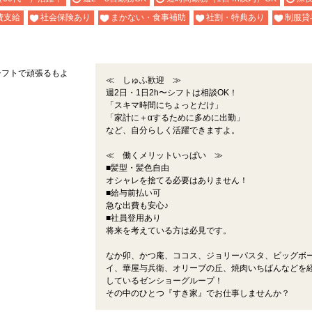
費支給
社会保険あり
まかない・食事補助
社割・特典あり
制服貸
シフトで頑張るもよ
≪ しゅふ歓迎 ≫
週2日・1日2h〜シフトは相談OK！
。
「スキマ時間にちょっとだけ」
「家計に＋αするために多めに出勤」
など、自分らしく活躍できますよ。
≪ 働くメリットいっぱい ≫
■髪型・髪色自由
オシャレを捨てる必要はありません！
■給与前払い可
急な出費も安心♪
■社員登用あり
将来を考えている方は必見です。
なか卯、かつ庵、ココス、ジョリーパスタ、ビッグボ
イ、華屋与兵衛、オリーブの丘、焼肉いちばんなどを
しているゼンショーグループ！
その中のひとつ『すき家』でお仕事しませんか？