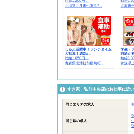
時給1,200円 ...
時給1,6
北海道北斗市七重浜7...
北海道千
しゅふ活躍中！ランチタイム
学生・
大歓迎！週2日...
時給が魅
時給1,050円 ...
時給1,3
青森県南津軽郡藤崎町...
青森県上
すき家 弘前中央店のお仕事に近
同じエリアの求人
同じ駅の求人