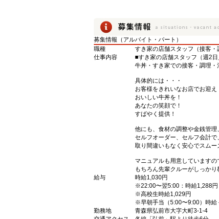
募集情報（アルバイト・パート）
職種
すき家の店舗スタッフ（接客・
仕事内容
■すき家の店舗スタッフ（週2日
牛丼・すき家での接客・調理・
具体的には・・・
お客様をきれいなお店でお迎え
おいしい牛丼を！
あなたの笑顔で！
すばやく提供！
他にも、食材の調整や金銭管理
セルフオーダー、セルフ会計で
取り間違いもなく安心でスムー
マニュアルも用意していますの
もちろん先輩クルーがしっかり
給与
時給1,030円
※22:00〜翌5:00：時給1,288円
※高校生時給1,029円
※早朝手当（5:00〜9:00）時給
勤務地
青森県弘前市大字大町3-1-4