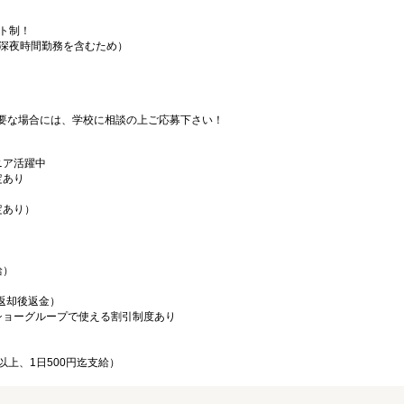
フト制！
（深夜時間勤務を含むため）
要な場合には、学校に相談の上ご応募下さい！
ニア活躍中
定あり
定あり）
給）
／返却後返金）
ショーグループで使える割引制度あり
以上、1日500円迄支給）