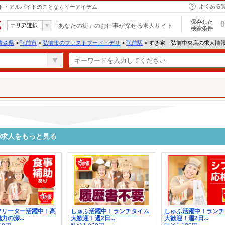
よくある
イト・アルバイトのことならイーアイデム
保存した
0
エリア選択
「あなたの街」のお仕事が探せる求人サイト
検索条件
青森県
>
弘前市
>
弘前市のファストフード・デリ
>
弘前駅
> すき家 弘前中央店の求人情
の求人をもっと見る
フリーター活躍中！高
しゅふ活躍中！ランチタイム
しゅふ活躍中！ランチ
力の深...
大歓迎！週2日...
大歓迎！週2日...