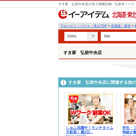
すき家 弘前中央店の求人情報詳細 - 弘前市｜バ
北海道・東北
アルバイト・バイト・求人TOP
>
北海道・東北
>
勤務地
職種
すき家 弘前中央店
すき家 弘前中央店に関連する他
しゅふ活躍中！ランチタイム
学生・
大歓迎！週2日...
時給が魅