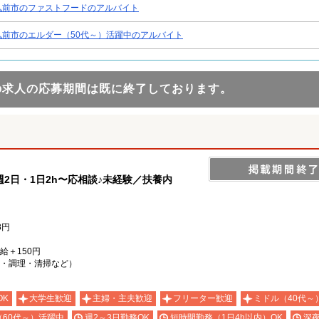
弘前市のファストフードのアルバイト
弘前市のエルダー（50代～）活躍中のアルバイト
の求人の応募期間は既に終了しております。
2日・1日2h〜応相談♪未経験／扶養内
8円
時給＋150円
・調理・清掃など）
OK
大学生歓迎
主婦・主夫歓迎
フリーター歓迎
ミドル（40代～
（60代～）活躍中
週2～3日勤務OK
短時間勤務（1日4h以内）OK
深