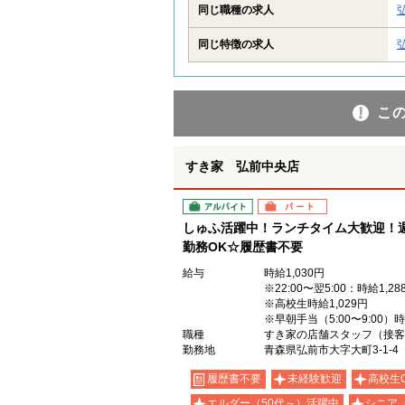
同じ職種の求人
同じ特徴の求人
こ
すき家 弘前中央店
アルバイト
パート
しゅふ活躍中！ランチタイム大歓迎！週
勤務OK☆履歴書不要
給与
時給1,030円
※22:00〜翌5:00：時給1,28
※高校生時給1,029円
※早朝手当（5:00〜9:00）
職種
すき家の店舗スタッフ（接客
勤務地
青森県弘前市大字大町3-1-4
履歴書不要
未経験歓迎
高校生
エルダー（50代～）活躍中
シニア