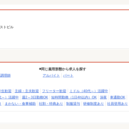
ーストビル
同じ雇用形態から求人を探す
・調理師
アルバイト
パート
学生歓迎
主婦・主夫歓迎
フリーター歓迎
ミドル（40代～）活躍中
代～）活躍中
週2～3日勤務OK
短時間勤務（1日4h以内）OK
深夜
車通勤OK
り
まかない・食事補助
社割・特典あり
制服貸与
研修制度あり
社員登用あり