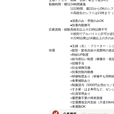
交通アクセス
各線「弘前」駅より徒歩6分
勤務時間・曜日
24時間募集
1日2時間、週2日からOKのシ
※高校生のシフトは21時まで
●深夜のみ・早朝のみOK
●扶養内勤務可
応募資格・経験
高校生以上※21時以降不可
※校則でアルバイトに許可が必
※22時以降は18歳以上の方のみ
●主婦（夫）・フリーター・シ
待遇
○髪型・髪色自由※就業時の規
○時給UP制度
○給与前払い制度（稼働分・規
○役職手当
○社会保険完備
○扶養控除内勤務
○研修制度あり（研修中も同時
○食事補助あり
○制服貸与（5000円お預かり
○すき家・はま寿司など、ゼン
○社員登用あり
○履歴書不要の簡単面接
○交通費規定内支給（片道10km
○車通勤OK