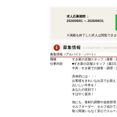
求人応募期間 ：
2026/08/01 ～ 2026/08/31
※掲載を終了した求人は閲覧できま
募集情報（アルバイト・パート）
職種
すき家の店舗スタッフ（接客・
仕事内容
■すき家の店舗スタッフ（週2日
牛丼・すき家での接客・調理・
具体的には・・・
お客様をきれいなお店でお迎え
おいしい牛丼を！
あなたの笑顔で！
すばやく提供！
他にも、食材の調整や金銭管理
セルフオーダー、セルフ会計で
取り間違いもなく安心でスムー