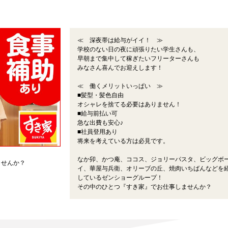
≪ 深夜帯は給与がイイ！ ≫
学校のない日の夜に頑張りたい学生さんも、
早朝まで集中して稼ぎたいフリーターさんも
みなさん喜んでお迎えします！
≪ 働くメリットいっぱい ≫
■髪型・髪色自由
オシャレを捨てる必要はありません！
■給与前払い可
急な出費も安心♪
■社員登用あり
将来を考えている方は必見です。
なか卯、かつ庵、ココス、ジョリーパスタ、ビッグボ
ませんか？
イ、華屋与兵衛、オリーブの丘、焼肉いちばんなどを
しているゼンショーグループ！
その中のひとつ『すき家』でお仕事しませんか？