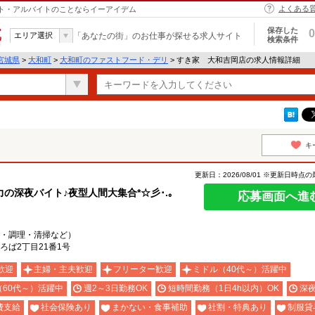
よくある
イト・アルバイトのことならイーアイデム
保存した
0
エリア選択
「あなたの街」のお仕事が探せる求人サイト
検索条件
宮城県
>
大和町
>
大和町のファストフード・デリ
> すき家 大和吉岡店の求人情報詳細
キ
更新日：2026/08/01 ※更新日時点
深夜バイト♪夜型人間大集合*☆彡･.｡
応募画面へ進
・調理・清掃など）
ば2丁目21番1号
歓迎
主婦・主夫歓迎
フリーター歓迎
ミドル（40代～）活躍中
（60代～）活躍中
週2～3日勤務OK
短時間勤務（1日4h以内）OK
深
費支給
社会保険あり
まかない・食事補助
社割・特典あり
制服貸