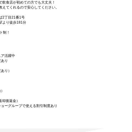
で飲食店が初めての方でも大丈夫！
教えてくれるので安心してください。
2丁目21番1号
より徒歩181分
フト制！
ニア活躍中
定あり
定あり）
給）
／返却後返金）
ショーグループで使える割引制度あり