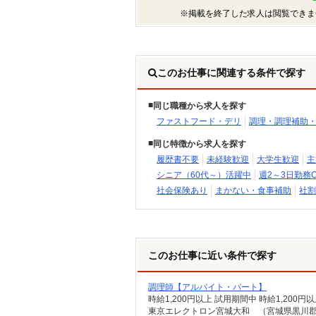
※掲載を終了した求人は閲覧できま
このお仕事に関連する条件で探す
同じ職種から求人を探す
ファストフード・デリ
調理・調理補助
同じ特徴から求人を探す
履歴書不要
未経験歓迎
大学生歓迎
主
シニア（60代～）活躍中
週2～3日勤務O
社会保険あり
まかない・食事補助
社割
このお仕事に近い条件で探す
調理師【アルバイト・パート】
時給1,200円以上 試用期間中 時給1,20
東京エレクトロン宮城大和 （宮城県黒川郡