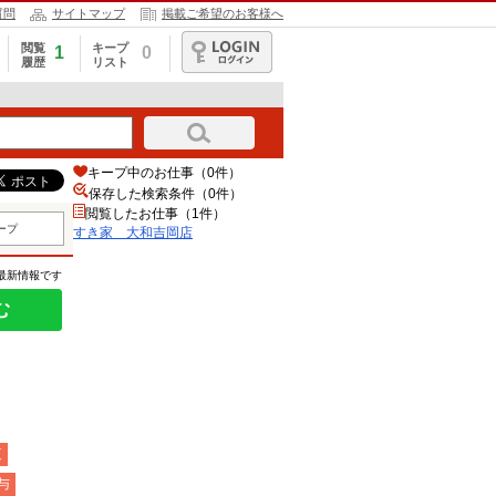
質問
サイトマップ
掲載ご希望のお客様へ
閲覧
キープ
1
0
履歴
リスト
ログイン
キープ中のお仕事（0件）
保存した検索条件（
0
件）
閲覧したお仕事（1件）
ープ
すき家 大和吉岡店
の最新情報です
む
夜
与