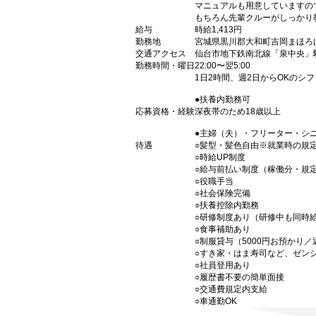
マニュアルも用意していますの
もちろん先輩クルーがしっかり
給与
時給1,413円
勤務地
宮城県黒川郡大和町吉岡まほろば
交通アクセス
仙台市地下鉄南北線「泉中央」駅
勤務時間・曜日
22:00〜翌5:00
1日2時間、週2日からOKのシ
●扶養内勤務可
応募資格・経験
深夜帯のため18歳以上
●主婦（夫）・フリーター・シ
待遇
○髪型・髪色自由※就業時の規
○時給UP制度
○給与前払い制度（稼働分・規
○役職手当
○社会保険完備
○扶養控除内勤務
○研修制度あり（研修中も同時
○食事補助あり
○制服貸与（5000円お預かり
○すき家・はま寿司など、ゼン
○社員登用あり
○履歴書不要の簡単面接
○交通費規定内支給
○車通勤OK