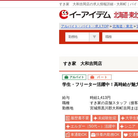
すき家 大和吉岡店の求人情報詳細 - 大和町｜バ
北海道・東北
アルバイト・バイト・求人TOP
>
北海道・東北
>
勤務地
職種
すき家 大和吉岡店
アルバイト
パート
学生・フリーター活躍中！高時給が魅力の
給与
時給1,413円
職種
すき家の店舗スタッフ（接客
勤務地
宮城県黒川郡大和町吉岡まほろ
履歴書不要
未経験歓迎
大学生
エルダー（50代～）活躍中
シニア
車通勤OK
扶養内勤務OK
交通