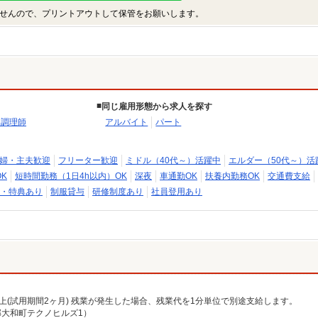
せんので、プリントアウトして保管をお願いします。
同じ雇用形態から求人を探す
・調理師
アルバイト
パート
婦・主夫歓迎
フリーター歓迎
ミドル（40代～）活躍中
エルダー（50代～）活
K
短時間勤務（1日4h以内）OK
深夜
車通勤OK
扶養内勤務OK
交通費支給
・特典あり
制服貸与
研修制度あり
社員登用あり
0円以上(試用期間2ヶ月) 残業が発生した場合、残業代を1分単位で別途支給します。
大和町テクノヒルズ1）