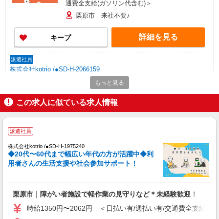
通費全支給(ガソリン代含む)＞
栗原市｜来社不要♪
詳細を見る
キープ
派遣社員
株式会社kotrio /●SD-H-2066159
栗原市＊働きやすさで選ぶならココ！障がいデ
もっと見る
イSTAFF/17時定時
この求人に似ている求人情報
時給1350円〜2062円 ＜日払い有/週払い有/交
通費全支給(ガソリン代含む)＞
栗原市｜来社不要♪
派遣社員
詳細を見る
キープ
株式会社kotrio /●SD-H-1975240
◆20代〜60代まで幅広い年代の方が活躍中◆利
用者さんの生活支援や社会参加サポート！
派遣社員
株式会社kotrio /●SD-H-1993471
栗原市の障がい者デイサービスで見守りなど
栗原市｜障がい者施設で軽作業の見守りなど＊未経験歓迎！
★30・40代活躍中
時給1350円〜2062円 ＜日払い有/週払い有/交通費全支給(ガ
時給1350円〜2062円 ＜日払い有/週払い有/交
通費全支給(ガソリン代含む)＞