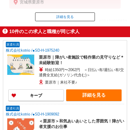
宮城県栗原市
詳細を見る
ID：AE0428805873
10
件のこの求人と職種が同じ求人
掲載期間終了
派遣社員
株式会社kotrio /●SD-H-1975240
栗原市｜障がい者施設で軽作業の見守りなど＊
未経験歓迎！
時給1350円〜2062円 ＜日払い有/週払い有/交
通費全支給(ガソリン代含む)＞
栗原市｜来社不要♪
詳細を見る
キープ
派遣社員
株式会社kotrio /●SD-H-1909092
＜栗原市＞和気あいあいとした雰囲気！障がい
者支援のお仕事