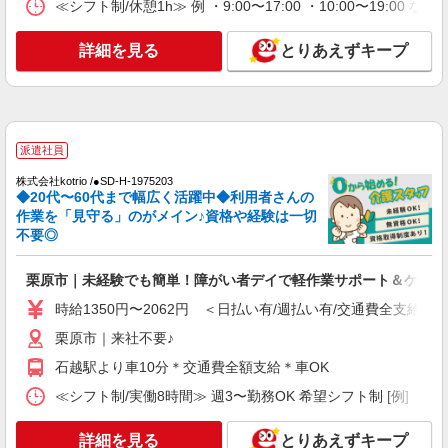
≪シフト制/休憩1h≫ 例 ・9:00〜17:00 ・10:00〜19:00 
詳細を見る
とりあえずキープ
派遣社員
株式会社kotrio /●SD-H-1975203
◆20代〜60代まで幅広く活躍中◆利用者さんの
作業を「見守る」のがメイン♪資格や経験は一切
不要◎
栗原市｜未経験でも簡単！障がい者デイで軽作業サポート＆ケア
時給1350円〜2062円 ＜日払い有/週払い有/交通費全支給(ガ
栗原市｜来社不要♪
石越駅より車10分＊交通費全額支給＊車OK
≪シフト制/実働8時間≫ 週3〜勤務OK 希望シフト制 [例] ・8:00〜1
詳細を見る
とりあえずキープ