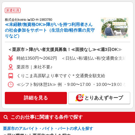
派遣社員
株式会社kotrio /●SD-H-1983780
≪未経験/無資格OK≫障がいを持つ利用者さん
の社会参加をサポート（生活介助/軽作業の見守
りなど）
＜栗原市＞障がい者支援員募集！≪面接なし≫≪週3日OK≫
時給1350円〜2062円 ＜日払い有/週払い有/交通費全支給(ガ
栗原市｜来社不要♪
くりこま高原駅より車ですぐ＊交通費全額支給
≪シフト制/休憩1h≫ 例 ・9:00〜17:00 ・10:00〜19:00 
詳細を見る
とりあえずキープ
このお仕事に関連する条件で探す
栗原市のアルバイト・バイト・パートの求人を探す