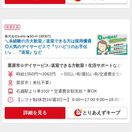
派遣社員
株式会社kotrio /●SD-H-1993071
＼未経験の方大歓迎／送迎できる方は採用優遇
◎人気のデイサービスで『リハビリのお手伝
い』、『送迎』など
栗原市☆デイサービス♪送迎できる方歓迎！生活サポートなど
時給1350円〜2062円 ＜日払い有/週払い有/交通費全支給(ガ
栗原市｜来社不要♪
石越駅より車10分＊交通費全額支給＊車OK
【シフト制/休憩1h/週3日〜】 8:00〜17:00 9:00〜18:00 等
詳細を見る
とりあえずキープ