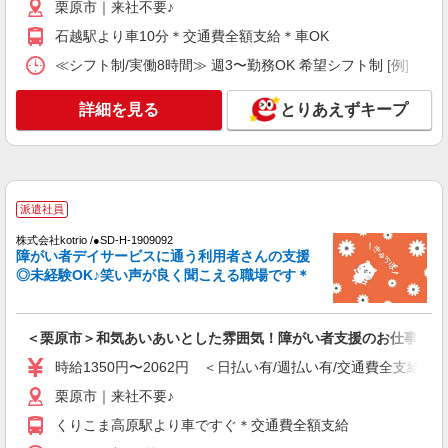
栗原市｜来社不要♪
栗原市｜来社不要♪
石越駅より車10分＊交通費全額支給＊車OK
≪シフト制/実働8時間≫ 週3〜勤務OK 希望シフト制 [例] ・8:00〜1
詳細を見る
キープ
詳細を見る
とりあえずキープ
派遣社員
株式会社kotrio /●SD-H-1909092
障がい者デイサービスに通う利用者さんの支援
◎未経験OK♪笑い声が良く聞こえる職場です＊
＜栗原市＞和気あいあいとした雰囲気！障がい者支援のお仕事
時給1350円〜2062円 ＜日払い有/週払い有/交通費全支給(ガ
栗原市｜来社不要♪
くりこま高原駅より車ですぐ＊交通費全額支給