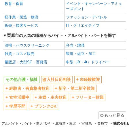
教育・保育
イベント・キャンペーン・アミュ
ーズメント
軽作業・製造・物流
ファッション・アパレル
販売・接客サービス
IT・クリエイティブ
栗原市の人気の職種からバイト・アルバイト・パートを探す
清掃・ハウスクリーニング
弁当・惣菜
雑貨・コスメ販売
製造・組立・加工
量販店・大型SC・百貨店
中型（2t・4t）ドライバー
その他介護・福祉
入社日応相談
未経験歓迎
経験者・有資格者歓迎
新卒・第二新卒歓迎
女性活躍中
主婦・主夫歓迎
フリーター歓迎
学歴不問
ブランクOK
もっと見る
アルバイト・バイト・求人TOP
北海道・東北
宮城県
栗原市
株式会社ko