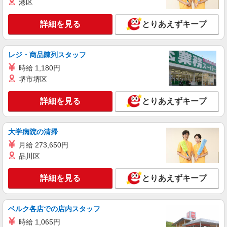
時給1450円〜2062円 ＜日払い有/週払い有/交
港区
通費全支給(ガソリン代含む)＞
福島県郡山市
詳細を見る
とりあえずキープ
詳細を見る
キープ
レジ・商品陳列スタッフ
時給 1,180円
派遣社員
株式会社kotrio /●SD-H-2066404
堺市堺区
＜郡山市＞元気も、プライベートも諦めない＊
週3〜OK/看護助手
詳細を見る
とりあえずキープ
時給1350円〜2062円 ＜日払い有/週払い有/交
通費全支給(ガソリン代含む)＞
大学病院の清掃
福島県郡山市
月給 273,650円
品川区
詳細を見る
キープ
詳細を見る
とりあえずキープ
派遣社員
株式会社kotrio /●SD-H-2066700
≪郡山市≫年齢不問！０からスタートでも活躍
ベルク各店での店内スタッフ
できる看護助手♪
時給 1,065円
時給1350円〜2062円 ＜日払い有/週払い有/交