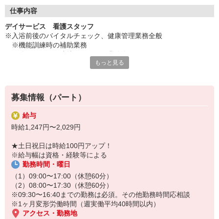
◇長く安心して働ける環境づくり
・ツクイ独自の福祉厚生制度でプライベートも充実
仕事内容
・子育てサポート企業として「くるみん認定」の取得
デイサービス 看護スタッフ
・子育て支援の福利厚生制度あり！子育てと仕事の両立を応援◎
※入浴前後のバイタルチェック、健康管理業務全般
・スタッフ何でも相談窓口やライフキャリア相談など、各相談窓
※機能訓練時の補助業務
口あり
※他スタッフと連携してのケア業務全般
もっと見る
※各種記録業務など
◇頑張った分、スタッフに還元！
・2024年冬季賞与からインセンティブ賞与を導入
★＼サービス・職種の魅力／
・パートは特別手当の支給あり
デイサービスでお客様の生活に寄り添い、ゆっくりと時間をかけな
募集情報（パート）
がら信頼関係を築くことができること、他業種との協力や連携を図
りながら支援していけることも魅力です。お客様から感謝の言葉を
給与
直接いただけることがやりがいにもつながります。日勤の勤務でワ
時給1,247円〜2,029円
ークライフバランスに合わせた働き方ができます。
★土日祝日は時給100円アップ！
※給与幅は資格・経験等による
勤務時間・曜日
（1）09:00〜17:00（休憩60分）
（2）08:00〜17:30（休憩60分）
※09:30〜16:40までの勤務は必須。その他勤務時間応相談
※1ヶ月変形労働時間（週実働平均40時間以内）
アクセス・勤務地