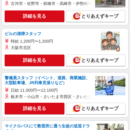
古河市・佐野市・前橋市・高崎市・伊勢崎市・太田市・館林市・
通費全支給(ガソリン代含む)＞
福島県郡山市
詳細を見る
とりあえずキープ
詳細を見る
キープ
ビルの清掃スタッフ
派遣社員
時給 1,200円〜1,200円
株式会社kotrio /●SD-H-1894373
大阪市北区
郡山市＊医療現場を支える看護助手＊嬉しい高
時給◎研修あり
詳細を見る
とりあえずキープ
時給1450円〜2062円 ＜日払い有/週払い有/交
通費全支給(ガソリン代含む)＞
郡山市内｜郡山駅
警備員スタッフ（イベント、道路、商業施設、
大型駐車場、JR列車見張りなど）
詳細を見る
キープ
日給 11,000円〜12,100円
栃木市・小山市・さいたま市西区・さいたま市岩槻区・久喜市・
正社員
アスケア訪問入浴 郡山
詳細を見る
とりあえずキープ
看護師（訪問入浴）
月給258,000円〜274,000円（地域による） 別
マイクロバスにて教習所に通う生徒の送迎ドラ
途交通費支給（30000円上限/月） 別途残業手当