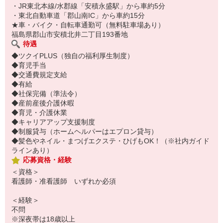
・JR東北本線/水郡線「安積永盛駅」から車約5分
・東北自動車道「郡山南IC」から車約15分
★車・バイク・自転車通勤可（無料駐車場あり）
福島県郡山市安積北井二丁目193番地
待遇
◆ツクイPLUS（独自の福利厚生制度）
◆育児手当
◆交通費規定支給
◆有給
◆社保完備（準法令）
◆産前産後介護休暇
◆育児・介護休業
◆キャリアアップ支援制度
◆制服貸与（ホームヘルパーはエプロン貸与）
◆髪色やネイル・まつげエクステ・ひげもOK！（※社内ガイド
ラインあり）
応募資格・経験
＜資格＞
看護師・准看護師 いずれか必須
＜経験＞
不問
※深夜帯は18歳以上