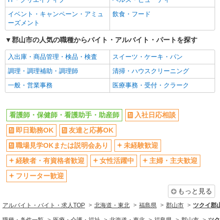
イベント・キャンペーン・アミュ
飲食・フード
ーズメント
郡山市の人気の職種からバイト・アルバイト・パートを探す
入出庫・商品管理・検品・検査
スイーツ・ケーキ・パン
調理・調理補助・調理師
清掃・ハウスクリーニング
一般・営業事務
医療事務・受付・クラーク
看護師・保健師・看護助手・助産師
入社日応相談
即日勤務OK
友達と応募OK
職場見学OKまたは説明会あり
未経験歓迎
経験者・有資格者歓迎
女性活躍中
主婦・主夫歓迎
フリーター歓迎
もっと見る
アルバイト・バイト・求人TOP
北海道・東北
福島県
郡山市
ツクイ郡