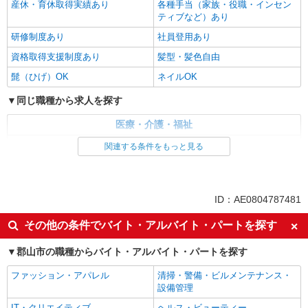
産休・育休取得実績あり
各種手当（家族・役職・インセン
ティブなど）あり
研修制度あり
社員登用あり
資格取得支援制度あり
髪型・髪色自由
髭（ひげ）OK
ネイルOK
同じ職種から求人を探す
医療・介護・福祉
看護師・保健師・看護助手・助産師
関連する条件をもっと見る
同じ特徴から求人を探す
未経験歓迎
ミドル（40代～）活躍中
ID：AE0804787481
副業・WワークOK
交通費支給
その他の条件でバイト・アルバイト・パートを探す
社会保険あり
産休・育休取得実績あり
郡山市の職種からバイト・アルバイト・パートを探す
社員登用あり
ファッション・アパレル
清掃・警備・ビルメンテナンス・
設備管理
IT・クリエイティブ
ヘルス・ビューティー