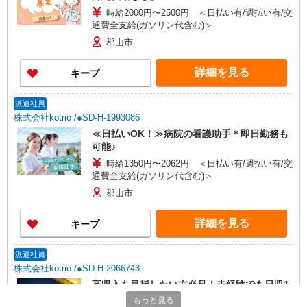
時給2000円〜2500円 ＜日払い有/週払い有/交
通費全支給(ガソリン代含む)＞
郡山市
詳細を見る
キープ
派遣社員
株式会社kotrio /●SD-H-1993086
≪日払いOK！≫病院の看護助手＊即日勤務も
可能♪
時給1350円〜2062円 ＜日払い有/週払い有/交
通費全支給(ガソリン代含む)＞
郡山市
詳細を見る
キープ
派遣社員
株式会社kotrio /●SD-H-2066743
高収入を目指したい方必見！未経験でも日収1
万〜可！看護助手
もっと見る