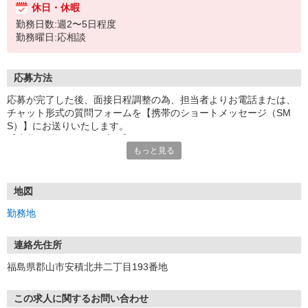
休日・休暇
勤務日数:週2〜5日程度
勤務曜日:応相談
応募方法
応募が完了した後、面接日程調整の為、担当者よりお電話または、
チャット形式の質問フォームを【携帯のショートメッセージ（SM
S）】にお送りいたします。
【応募から採用までの流れ】
もっと見る
1.応募…Webもしくはお電話より応募ください。
2.面接…ご質問や働き方の相談も受け付けます。
※面接時に適性検査＋実技試験を実施
※実技試験はドライバーの職種のみとなります。
地図
3.採用…入社日はご相談に応じます。
勤務地
連絡先住所
福島県郡山市安積北井二丁目193番地
この求人に関するお問い合わせ