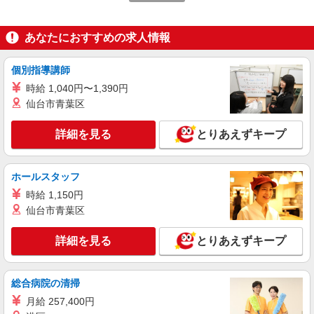
時給1350円〜2062円 ＜日払い有/週払い有/交
通費全支給(ガソリン代含む)＞
あなたにおすすめの求人情報
福島県郡山市
詳細を見る
キープ
個別指導講師
時給 1,040円〜1,390円
派遣社員
仙台市青葉区
株式会社kotrio /●SD-H-1975128
郡山市｜看護師さんのサポートスタッフ募集♪
詳細を見る
とりあえずキープ
医療行為なし
時給1350円〜2062円 ＜日払い有/週払い有/交
通費全支給(ガソリン代含む)＞
ホールスタッフ
福島県郡山市
時給 1,150円
仙台市青葉区
詳細を見る
キープ
詳細を見る
とりあえずキープ
派遣社員
株式会社kotrio /●SD-H-1811723
総合病院の清掃
≪郡山市≫16時帰宅もOK♪病院で補助だけの
まったり作業
月給 257,400円