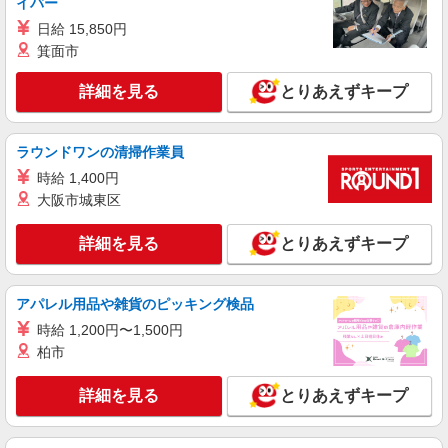
イバー
（月平均残業時間20時間）残業代全額支給
アスケア訪問入浴 郡山 福島県郡山市桑野二
日給 15,850円
丁目25番11号 Ｆビル101号室
箕面市
詳細を見る
キープ
詳細を見る
とりあえずキープ
アルバイト
パート
アスケア訪問入浴 郡山
ラウンドワンの清掃作業員
看護師（訪問入浴）
時給 1,400円
時給1235円〜1335円 ※経験・能力による
大阪市城東区
アスケア訪問入浴 郡山 福島県郡山市桑野二
丁目25番11号 Ｆビル101号室
詳細を見る
とりあえずキープ
詳細を見る
キープ
アパレル用品や雑貨のピッキング検品
業務委託
時給 1,200円〜1,500円
SOMPOヘルスサポート株式会社 全支援対応コース
柏市
保健師・管理栄養士 特定保健指導
報酬：出来高制 報酬額（消費税抜き）： ・事
詳細を見る
とりあえずキープ
業所一括面談(対面) 1日：10,000円〜14,716円 ・
個別訪問(対面) 1件：4,286円〜5,239円 ・遠隔面
【活動エリア】福島県郡山市及びその周辺
談 1件：1,500〜1,691円 ・電話支援 1件：