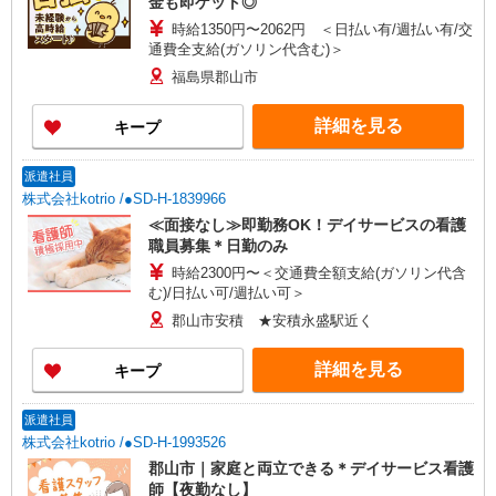
金も即ゲット◎
時給1350円〜2062円 ＜日払い有/週払い有/交
通費全支給(ガソリン代含む)＞
福島県郡山市
詳細を見る
キープ
派遣社員
株式会社kotrio /●SD-H-1839966
≪面接なし≫即勤務OK！デイサービスの看護
職員募集＊日勤のみ
時給2300円〜＜交通費全額支給(ガソリン代含
む)/日払い可/週払い可＞
郡山市安積 ★安積永盛駅近く
詳細を見る
キープ
派遣社員
株式会社kotrio /●SD-H-1993526
郡山市｜家庭と両立できる＊デイサービス看護
師【夜勤なし】