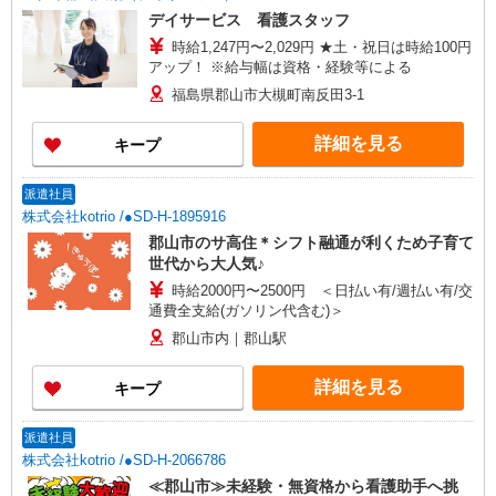
デイサービス 看護スタッフ
時給1,247円〜2,029円 ★土・祝日は時給100円
アップ！ ※給与幅は資格・経験等による
福島県郡山市大槻町南反田3-1
詳細を見る
キープ
派遣社員
株式会社kotrio /●SD-H-1895916
郡山市のサ高住＊シフト融通が利くため子育て
世代から大人気♪
時給2000円〜2500円 ＜日払い有/週払い有/交
通費全支給(ガソリン代含む)＞
郡山市内｜郡山駅
詳細を見る
キープ
派遣社員
株式会社kotrio /●SD-H-2066786
≪郡山市≫未経験・無資格から看護助手へ挑