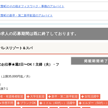
壮瞥町のその他オフィスワーク・事務のアルバイト
壮瞥町の新卒・第二新卒歓迎のアルバイト
の求人の応募期間は既に終了しております。
パレスリゾート＆スパ
お仕事★週2日〜OK！主婦（夫）・フ
（上限35,000円迄／月）
パ
7-1
者・有資格者歓迎
大学生歓迎
新卒・第二新卒歓迎
女性活躍中
学歴不問
ブランクOK
ミドル（40代～）活躍中
エルダー（50代～