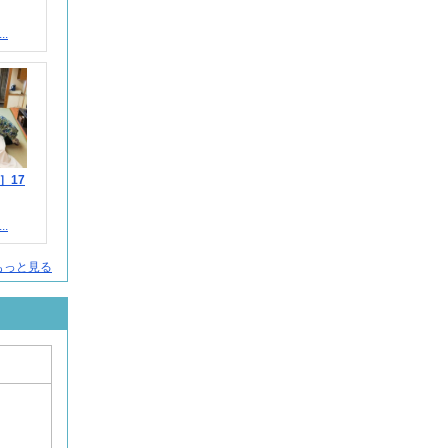
.
］17
.
もっと見る