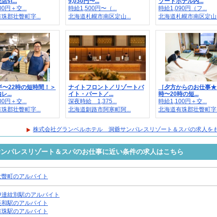
st...
9,030円〜...
ゾートホテル内...
00円＋交...
時給1,500円〜（...
時給1,090円（フ...
珠郡壮瞥町字...
北海道札幌市南区定山...
北海道札幌市南区定山..
半〜22時の短時間！＞
ナイトフロント／リゾートバ
［夕方からのお仕事★
...
イト・パート／...
時〜20時の短...
00円＋交...
深夜時給 1,375...
時給1,100円＋交...
珠郡壮瞥町字...
北海道釧路市阿寒町阿...
北海道有珠郡壮瞥町字..
株式会社グランベルホテル 洞爺サンパレスリゾート＆スパの求人を
サンパレスリゾート＆スパのお仕事に近い条件の求人はこちら
壮瞥町のアルバイト
伊達紋別駅のアルバイト
長和駅のアルバイト
有珠駅のアルバイト