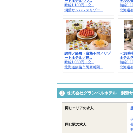
ートホテルでフ...
テルの売店
時給1,100円＋交...
時給1,1
洞爺サンパレスリゾー...
北海道有
調理／経験・資格不問／リゾ
＜18時
ートホテル／厚...
ホテル内レ
時給1,080円＋交...
時給1,1
北海道釧路市阿寒町阿...
北海道有
株式会社グランベルホテル 洞爺
同じエリアの求人
同じ駅の求人