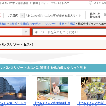
よくある
＆スパの求人情報詳細 - 壮瞥町｜バイト・アルバイトのこ
保存した
0
エリア選択
「あなたの街」のお仕事が探せる求人サイト
検索条件
北海道
>
壮瞥町
>
壮瞥町のその他オフィスワーク・事務
>
有珠駅
> 株式会社グランベルホ
パレスリゾート＆スパ
サンパレスリゾート＆スパに関連する他の求人をもっと見る
求人］人気リゾートホ
【フルタイム／和食調理】月
【フルタイム／売店】