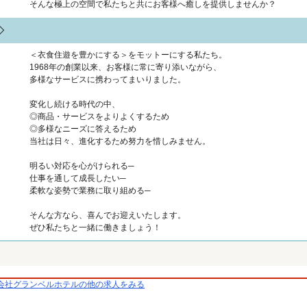
そんな極上の空間で私たちと共にお客様へ癒しを提供しませんか？
◇
＜衣食住遊を豊かにする＞をモットーにする私たち。
1968年の創業以来、お客様に常に寄り添いながら、
多様なサービスに携わってまいりました。
変化し続ける時代の中、
◎商品・サービスをよりよくするため
◎多様なニーズに答えるため
当社は日々、進化するため努力を惜しみません。
明るい対応を心がけられる─
仕事を通して成長したい─
柔軟な姿勢で業務に取り組める─
そんな方なら、喜んでお迎えいたします。
ぜひ私たちと一緒に働きましょう！
会社グランベルホテルの他の求人をみる