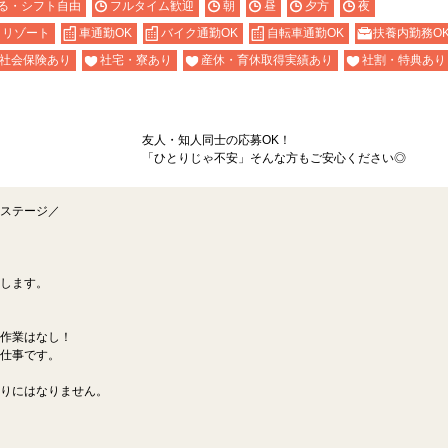
る・シフト自由
フルタイム歓迎
朝
昼
夕方
夜
リゾート
車通勤OK
バイク通勤OK
自転車通勤OK
扶養内勤務O
社会保険あり
社宅・寮あり
産休・育休取得実績あり
社割・特典あり
？
友人・知人同士の応募OK！
「ひとりじゃ不安」そんな方もご安心ください◎
ステージ／
します。
作業はなし！
仕事です。
りにはなりません。