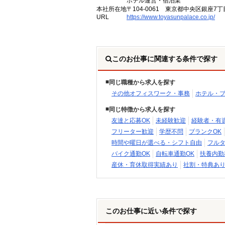
ホテル運営・宿泊業
本社所在地
〒104-0061 東京都中央区銀座7丁
URL
https://www.toyasunpalace.co.jp/
このお仕事に関連する条件で探す
同じ職種から求人を探す
その他オフィスワーク・事務
ホテル・
同じ特徴から求人を探す
友達と応募OK
未経験歓迎
経験者・有
フリーター歓迎
学歴不問
ブランクOK
時間や曜日が選べる・シフト自由
フル
バイク通勤OK
自転車通勤OK
扶養内勤
産休・育休取得実績あり
社割・特典あ
このお仕事に近い条件で探す