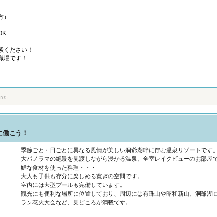
方）
OK
談ください！
職場です！
に働こう！
季節ごと・日ごとに異なる風情が美しい洞爺湖畔に佇む温泉リゾートです
大パノラマの絶景を見渡しながら浸かる温泉、全室レイクビューのお部屋
鮮な食材を使った料理・・・
大人も子供も存分に楽しめる寛ぎの空間です。
室内には大型プールも完備しています。
観光にも便利な場所に位置しており、周辺には有珠山や昭和新山、洞爺湖
ラン花火大会など、見どころが満載です。