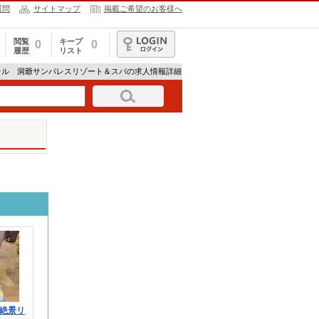
質問
サイトマップ
掲載ご希望のお客様へ
閲覧
キープ
0
0
履歴
リスト
ログイン
テル 洞爺サンパレスリゾート＆スパの求人情報詳細
絶景リ