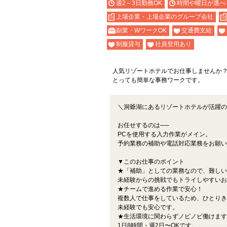
週2～3日勤務OK
時間や曜日が選べ
上場企業・上場企業のグループ会社
副業・WワークOK
交通費支給
制服貸与
社員登用あり
人気リゾートホテルでお仕事しませんか
とっても簡単な事務ワークです。
＼洞爺湖にあるリゾートホテルが活躍の
お任せするのは──
PCを使用する入力作業がメイン。
予約業務の補助や電話対応業務をお願い
▼このお仕事のポイント
★「補助」としての業務なので、難しい
未経験からの挑戦でもトライしやすいお
★チームで進める作業で安心！
複数人で仕事をしているため、ひとりき
未経験でも安心です。
★生活環境に関わらずノビノビ働けます
1日8時間・週2日〜OKです。