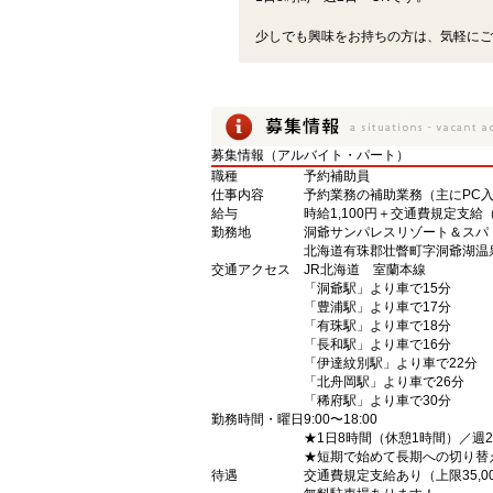
少しでも興味をお持ちの方は、気軽にご
募集情報（アルバイト・パート）
職種
予約補助員
仕事内容
予約業務の補助業務（主にPC
給与
時給1,100円＋交通費規定支給（
勤務地
洞爺サンパレスリゾート＆スパ
北海道有珠郡壮瞥町字洞爺湖温泉
交通アクセス
JR北海道 室蘭本線
「洞爺駅」より車で15分
「豊浦駅」より車で17分
「有珠駅」より車で18分
「長和駅」より車で16分
「伊達紋別駅」より車で22分
「北舟岡駅」より車で26分
「稀府駅」より車で30分
勤務時間・曜日
9:00〜18:00
★1日8時間（休憩1時間）／週
★短期で始めて長期への切り替
待遇
交通費規定支給あり（上限35,0