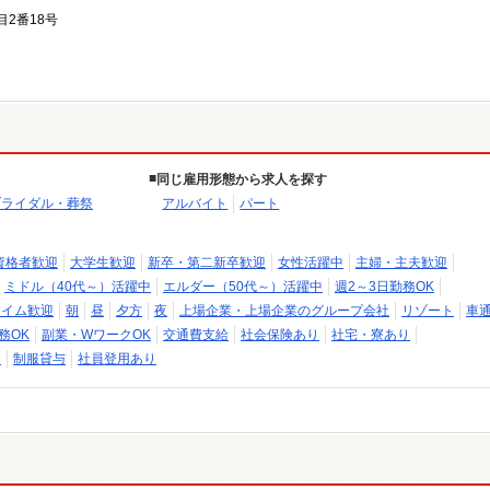
目2番18号
同じ雇用形態から求人を探す
ブライダル・葬祭
アルバイト
パート
資格者歓迎
大学生歓迎
新卒・第二新卒歓迎
女性活躍中
主婦・主夫歓迎
ミドル（40代～）活躍中
エルダー（50代～）活躍中
週2～3日勤務OK
タイム歓迎
朝
昼
夕方
夜
上場企業・上場企業のグループ会社
リゾート
車通
務OK
副業・WワークOK
交通費支給
社会保険あり
社宅・寮あり
り
制服貸与
社員登用あり