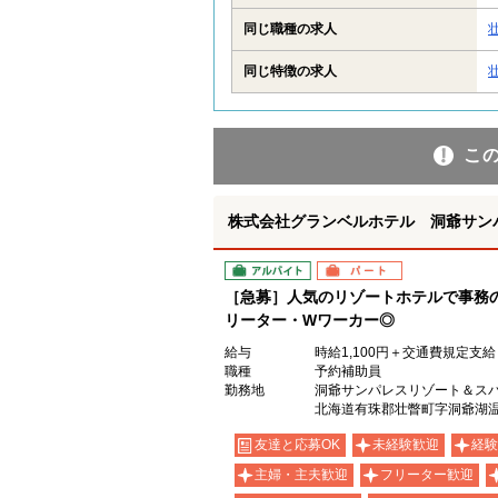
同じ職種の求人
同じ特徴の求人
こ
株式会社グランベルホテル 洞爺サン
アルバイト
パート
［急募］人気のリゾートホテルで事務の
リーター・Wワーカー◎
給与
時給1,100円＋交通費規定支給
職種
予約補助員
勤務地
洞爺サンパレスリゾート＆ス
北海道有珠郡壮瞥町字洞爺湖温泉
友達と応募OK
未経験歓迎
経験
主婦・主夫歓迎
フリーター歓迎