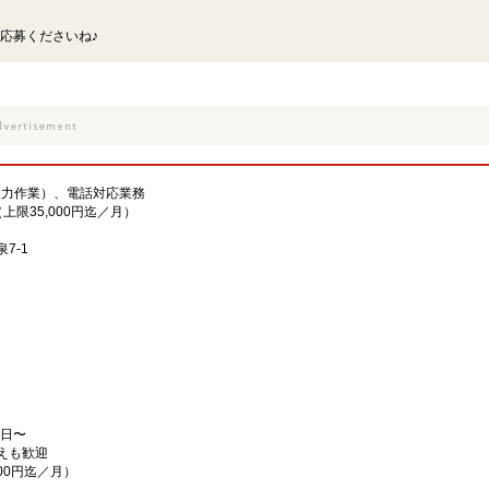
応募くださいね♪
入力作業）、電話対応業務
上限35,000円迄／月）
7-1
2日〜
えも歓迎
00円迄／月）