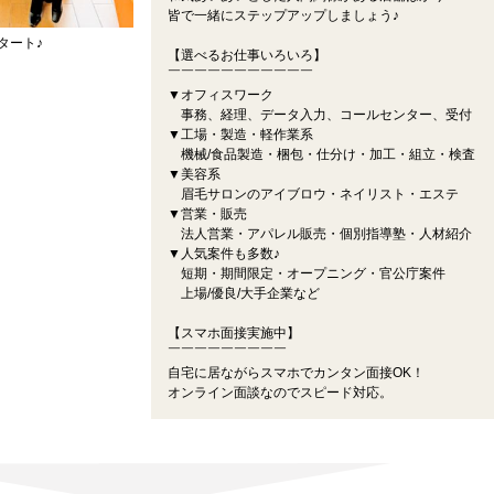
皆で一緒にステップアップしましょう♪
タート♪
【選べるお仕事いろいろ】
￣￣￣￣￣￣￣￣￣￣￣
▼オフィスワーク
事務、経理、データ入力、コールセンター、受付
▼工場・製造・軽作業系
機械/食品製造・梱包・仕分け・加工・組立・検査
▼美容系
眉毛サロンのアイブロウ・ネイリスト・エステ
▼営業・販売
法人営業・アパレル販売・個別指導塾・人材紹介
▼人気案件も多数♪
短期・期間限定・オープニング・官公庁案件
上場/優良/大手企業など
【スマホ面接実施中】
￣￣￣￣￣￣￣￣￣
自宅に居ながらスマホでカンタン面接OK！
オンライン面談なのでスピード対応。