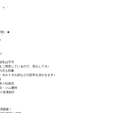
゜+゜
程有）★
+゜
プ
h）
校生は不可
をご用意しているので、安心してネ♪
の方も対象
・ポルトガル語などの語学を活かせます♪
暇
有☆社保完
設・ジム優待
)☆友達紹介
有
EB面接！