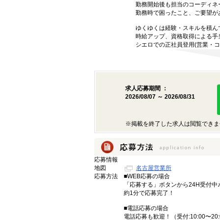
勤務開始後も担当のコーディネ
勤務時で困ったこと、ご要望が
ゆくゆくは経験・スキルを積ん
時給アップ、資格取得による手
シエロでの正社員登用(営業・コ
求人応募期間 ：
2026/08/07 ～ 2026/08/31
※掲載を終了した求人は閲覧できま
応募情報
地図
名古屋営業所
応募方法
■WEB応募の場合
「応募する」ボタンから24H受付中
約1分で応募完了！
■電話応募の場合
電話応募も歓迎！（受付:10:00〜20: