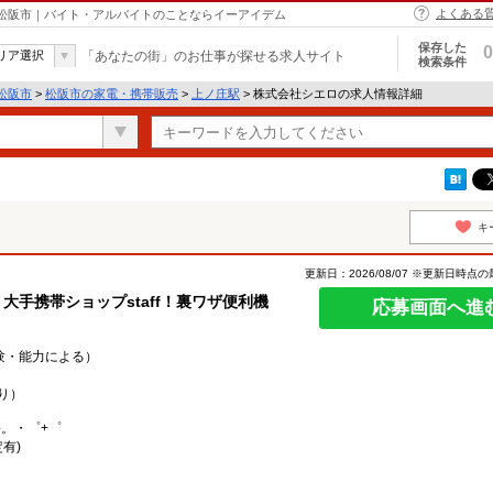
よくある
 松阪市｜バイト・アルバイトのことならイーアイデム
保存した
0
リア選択
「あなたの街」のお仕事が探せる求人サイト
検索条件
松阪市
>
松阪市の家電・携帯販売
>
上ノ庄駅
> 株式会社シエロの求人情報詳細
キ
更新日：2026/08/07 ※更新日時点
大手携帯ショップstaff！裏ワザ便利機
応募画面へ進
経験・能力による）
り）
○。・゜+゜
有)