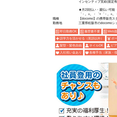
インセンティブ支給(規定有
★月2回払い・週払い可能
゜・。○。・゜+゜・。○。
職種
【docomo】の携帯販売ス
勤務地
三重県松阪市のdocomoシ
即日勤務OK
履歴書不要
Web
語学力を活かせる（英語以外）
ボ
髪型・髪色自由
ネイルOK
ピア
入社祝い金あり
各種手当（家族・