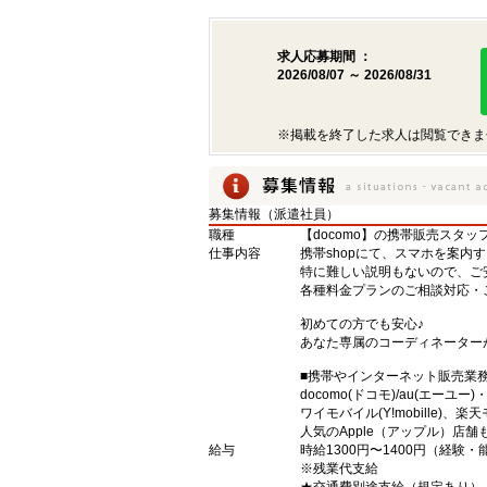
求人応募期間 ：
2026/08/07 ～ 2026/08/31
※掲載を終了した求人は閲覧できま
募集情報（派遣社員）
職種
【docomo】の携帯販売スタッ
仕事内容
携帯shopにて、スマホを案内
特に難しい説明もないので、ご
各種料金プランのご相談対応・
初めての方でも安心♪
あなた専属のコーディネーター
■携帯やインターネット販売業
docomo(ドコモ)/au(エーユー
ワイモバイル(Y!mobille)
人気のApple（アップル）店
給与
時給1300円〜1400円（経験
※残業代支給