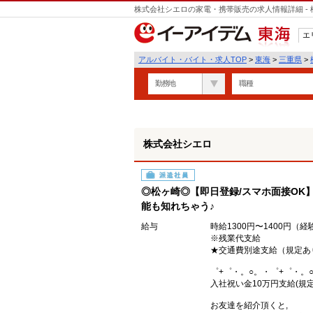
株式会社シエロの家電・携帯販売の求人情報詳細 -
エ
東海
アルバイト・バイト・求人TOP
>
東海
>
三重県
>
勤務地
職種
株式会社シエロ
派遣社員
◎松ヶ崎◎【即日登録/スマホ面接OK】
能も知れちゃう♪
給与
時給1300円〜1400円（
※残業代支給
★交通費別途支給（規定あ
゜+゜・。○。・゜+゜・。
入社祝い金10万円支給(規定
お友達を紹介頂くと,