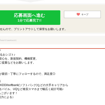
応募画面へ進む
キープ
1分で応募完了!!
せんので、プリントアウトして保管をお願いします。
フ
するおシゴト♪
安心を。新規契約、機種変更、
ご提案などをお願いします。
が親切・丁寧にフォローするので、満足度◎
務
)・KDDI/softbank(ソフトバンク)などの大手キャリアから
、楽天モバイル、UQなど格安スマホまで幅広く紹介可能♪
舗もございます！
・能力による）