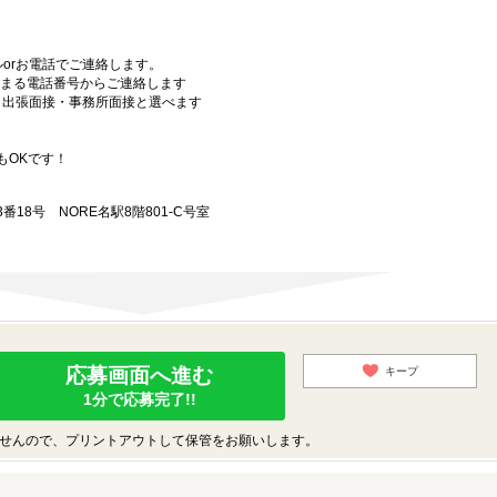
orお電話でご連絡します。
始まる電話番号からご連絡します
）・出張面接・事務所面接と選べます
もOKです！
18号 NORE名駅8階801-C号室
応募画面へ進む
キープ
1分で応募完了!!
せんので、プリントアウトして保管をお願いします。