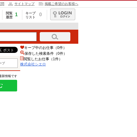
質問
サイトマップ
掲載ご希望のお客様へ
閲覧
キープ
1
0
履歴
リスト
ログイン
キープ中のお仕事（0件）
保存した検索条件（
0
件）
閲覧したお仕事（1件）
ープ
株式会社シエロ
の最新情報です
む