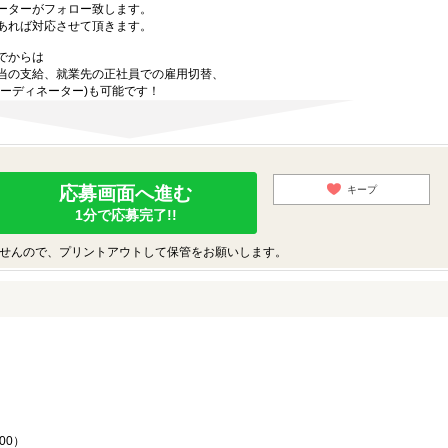
ーターがフォロー致します。
あれば対応させて頂きます。
でからは
当の支給、就業先の正社員での雇用切替、
ーディネーター)も可能です！
応募画面へ進む
キープ
1分で応募完了!!
せんので、プリントアウトして保管をお願いします。
♪
00）