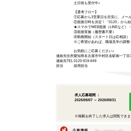
土日祝も受付中♪
【選考フロー】
①応募から3営業日を目安に、メール
②面接日時を決定！「0120」から
★スマホでWEB面接（LINEなど
③面接実施（履歴書不要）
④勤務開始（スタート日は応相談）
※ご希望があれば、職場見学の調整
お気軽にご応募ください♪
連絡先住所
愛知県名古屋市中村区名駅南一丁目3番
連絡先TEL
0120-919-849
担当
採用担当
求人応募期間 ：
2026/08/07 ～ 2026/08/31
※掲載を終了した求人は閲覧できま