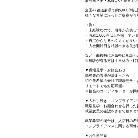
履歴書不要・私服OK・即日で
全国47都道府県で約5,000
様々な希望に沿ったご提案が可
〈例〉
・未経験なので、研修が充実し
・時給1,600円以上を探してい
・自宅からなるべく近くが良い
・入社開始日を相談出来る先が
など、面接時にお気軽に相談く
※経験が有る方は土日休み・時
▼職場見学・お顔合わせ
勤務先の希望が決まったら
紹介先希望の会社で職場見学・
リモートでも対応可能♪
※担当のコーディネーターが同
▼入社手続き・コンプライアン
職場見学・お顔合わせを行った
就業意思の確認をさせて頂きま
就業希望の場合は、入店日の希
コンプライアンスに関する研修
▼お仕事開始