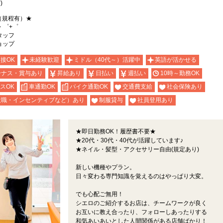
)
（規程有）★
・゜+゜
タッフ
ョップ
面接OK
未経験歓迎
ミドル（40代～）活躍中
英語が活かせる
ーナス・賞与あり
昇給あり
日払い
週払い
10時～勤務OK
スOK
車通勤OK
バイク通勤OK
交通費支給
社会保険あり
役職・インセンティブなど）あり
制服貸与
社員登用あり
★即日勤務OK！履歴書不要★
★20代・30代・40代が活躍しています♪
★ネイル・髪型・アクセサリー自由(規定あり)
新しい機種やプラン。
日々変わる専門知識を覚えるのはやっぱり大変。
でも心配ご無用！
シエロのご紹介するお店は、チームワークが良く
お互いに教え合ったり、フォローしあったりする
和気あいあいとした人間関係がある店舗ばかり！