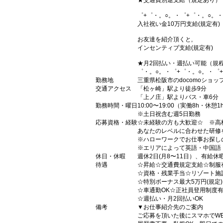
★交通費別途支給（規定あり）
゜+゜・。○。・゜+゜・。○。・
入社祝い金10万円支給(規定有)
お友達を紹介頂くと,
インセンティブ支給(規定有)
★月2回払い・週払い可能（規
゜・。○。・゜+゜・。○。・゜
勤務地
三重県松阪市のdocomoショッ
交通アクセス
「松ヶ崎」駅より徒歩9分
「上ノ庄」駅よりバス・車6分
勤務時間・曜日
10:00〜19:00（実働8h・休憩1
※土日祝含む週5日勤務
応募資格・経験
☆未経験の方も大歓迎☆ ※高
あなたのレベルに合わせた研修
※ハローワークでお仕事お探し
※エリアによって英語・中国語
休日・休暇
週休2日(月8〜11日）、有給休
待遇
☆昇給☆交通費規定支給☆制服
☆資格・残業手当☆リゾート施
☆特別ボーナス最大5万円(規定
☆車通勤OK☆正社員登用制度
☆週払い・月2回払いOK
備考
▼お仕事紹介先のご案内
ご応募を頂いた後にスマホでW