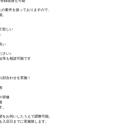
の登録面接も可能
件以上の案件を扱っておりますので、
能。
て欲しい
る
良い
ださい♪
短等も相談可能です
お顔合わせを実施！
席
ス研修
後
す。
望をお伺いしたうえで調整可能。
を入店日までに実施致します。