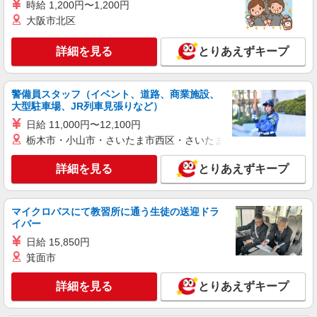
る） 資格手当（1〜6万円）賞与年2回（6月・12
時給 1,200円〜1,200円
月・実績最高5.4カ月分） 未経験から入社半年で
岐阜県本巣市のY!mobileショップ
大阪市北区
年収400万円以上への昇給実績あり ※残業代支給
★交通費別途支給（規定あり） ゜+゜・。○。・゜
詳細を見る
キープ
詳細を見る
とりあえずキープ
+゜・。○。・゜+゜ 入社祝い金10万円支給(規定
有) お友達を紹介頂くと, インセンティブ支給(規定
有) ゜・。○。・゜+゜・。○。・゜+゜
派遣社員
警備員スタッフ（イベント、道路、商業施設、
株式会社シエロ
大型駐車場、JR列車見張りなど）
携帯販売スタッフ【au】
日給 11,000円〜12,100円
月給273200円〜 ※残業手当別途支給 ※研修期
栃木市・小山市・さいたま市西区・さいたま市岩槻区・久喜市・
間6か月・時給1550円〜 ★交通費別途支給（規定
あり） ゜+゜・。○。・゜+゜・。○。・゜+゜ 入
岐阜県本巣市の家電量販店
詳細を見る
社祝い金10万円支給(規定有) お友達を紹介頂くと,
とりあえずキープ
インセンティブ支給(規定有) ゜・。○。・゜
詳細を見る
キープ
+゜・。○。・゜+゜
マイクロバスにて教習所に通う生徒の送迎ドラ
イバー
派遣社員
株式会社シエロ
日給 15,850円
【softbank】人気機種に詳しくなれる携帯販
箕面市
売
詳細を見る
月給207900円〜260200円（経験・能力によ
とりあえずキープ
る） 資格手当（1〜6万円）賞与年2回（6月・12
月・実績最高5.4カ月分） 未経験から入社半年で
岐阜県本巣市のsoftbankショップ