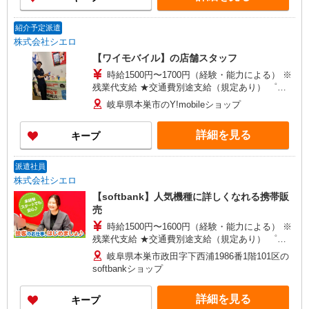
紹介予定派遣
株式会社シエロ
【ワイモバイル】の店舗スタッフ
時給1500円〜1700円（経験・能力による） ※
残業代支給 ★交通費別途支給（規定あり） ゜
+゜・。○。・゜+゜・。○。・゜+゜ 入社祝い金10
岐阜県本巣市のY!mobileショップ
万円支給(規定有) お友達を紹介頂くと, インセンテ
ィブ支給(規定有) ★月2回払い・週払い可能（規程
詳細を見る
キープ
有）★ ゜・。○。・゜+゜・。○。・゜+゜
派遣社員
株式会社シエロ
【softbank】人気機種に詳しくなれる携帯販
売
時給1500円〜1600円（経験・能力による） ※
残業代支給 ★交通費別途支給（規定あり） ゜
+゜・。○。・゜+゜・。○。・゜+゜ 入社祝い金10
岐阜県本巣市政田字下西浦1986番1階101区の
万円支給(規定有) お友達を紹介頂くと, インセンテ
softbankショップ
ィブ支給(規定有) ★月2回払い・週払い可能（規程
有）★ ゜・。○。・゜+゜・。○。・゜+゜
詳細を見る
キープ