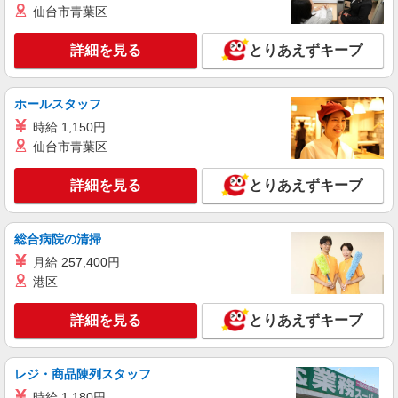
売
仙台市青葉区
月給207900円〜260200円（経験・能力によ
る） 資格手当（1〜6万円）賞与年2回（6月・12
詳細を見る
とりあえずキープ
月・実績最高5.4カ月分） 未経験から入社半年で
岐阜県本巣市のY!mobileショップ
年収400万円以上への昇給実績あり ※残業代支給
★交通費別途支給（規定あり） ゜+゜・。○。・゜
ホールスタッフ
詳細を見る
キープ
+゜・。○。・゜+゜ 入社祝い金10万円支給(規定
時給 1,150円
有) お友達を紹介頂くと, インセンティブ支給(規定
有) ゜・。○。・゜+゜・。○。・゜+゜
仙台市青葉区
派遣社員
株式会社シエロ
詳細を見る
とりあえずキープ
【ワイモバイル】の店舗スタッフ
時給1500円〜1600円（経験・能力による） ※
残業代支給 ★交通費別途支給（規定あり） ゜
総合病院の清掃
+゜・。○。・゜+゜・。○。・゜+゜ 入社祝い金10
岐阜県本巣市のY！mobileショップ
万円支給(規定有) お友達を紹介頂くと, インセンテ
月給 257,400円
ィブ支給(規定有) ★月2回払い・週払い可能（規程
港区
詳細を見る
キープ
有）★ ゜・。○。・゜+゜・。○。・゜+゜
詳細を見る
とりあえずキープ
紹介予定派遣
株式会社シエロ
人気機種に詳しくなれる携帯販売
レジ・商品陳列スタッフ
【softbank】
時給 1,180円