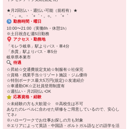
【スマホ面接実施中】
￣￣￣￣￣￣￣￣￣
★月2回払い・週払い可能（規程有）★
自宅に居ながらスマホでカンタン面接OK！
゜・。○。・゜+゜・。○。・゜+゜
オンライン面談なのでスピード対応。
勤務時間・曜日
10:00〜21:00（実働8h・休憩1h）
※土日祝含む週5日勤務
アクセス・勤務地
「モレラ岐阜」駅よりバス・車4分
「糸貫」駅よりバス・車5分
岐阜県本巣市
待遇
☆昇給☆交通費規定支給☆制服有☆社保完
☆資格・残業手当☆リゾート施設・ジム優待
☆特別ボーナス最大5万円(規定)☆友達紹介
☆車通勤OK☆正社員登用制度有
☆週払い・月2回払いOK
応募資格・経験
☆未経験の方も大歓迎☆ ※高校生は不可
あなたのレベルに合わせた研修をご用意しているので、安心し
てネ♪
※ハローワークでお仕事お探しの方も対象
※エリアによって英語・中国語・ポルトガル語などの語学を活