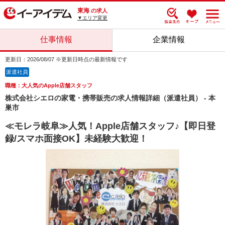
東海
の求人
▼エリア変更
仕事情報
企業情報
更新日：2026/08/07 ※更新日時点の最新情報です
派遣社員
職種：大人気のApple店舗スタッフ
株式会社シエロの家電・携帯販売の求人情報詳細（派遣社員） - 本
巣市
≪モレラ岐阜≫人気！Apple店舗スタッフ♪【即日登
録/スマホ面接OK】未経験大歓迎！