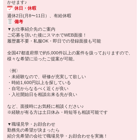
かせます♪
休日・休暇
週休2日(月8〜11日）、有給休暇
備考
▼お仕事紹介先のご案内
ご応募を頂いた後にスマホでWEB面接！
履歴書不要・私服OK・即日での登録面接も可能
全国47都道府県で約5,000件以上の案件を扱っておりますので、
様々な希望に沿ったご提案が可能。
〈例〉
・未経験なので、研修が充実して欲しい
・時給1,600円以上を探している
・自宅からなるべく近くが良い
・入社開始日を相談出来る先が良い
など、面接時にお気軽に相談ください♪
※経験が有る方は土日休み・時短等も相談可能です
▼職場見学・お顔合わせ
勤務先の希望が決まったら
紹介先希望の会社で職場見学・お顔合わせを実施！