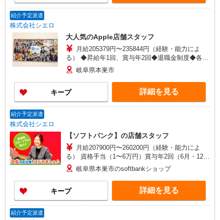
紹介予定派遣
株式会社シエロ
大人気のApple店舗スタッフ
月給205379円〜235844円（経験・能力によ
る） ◆昇給年1回、賞与年2回◆退職金制度◆各種
社会保険◆社員会◆従業員割引◆確定拠出年金制
岐阜県本巣市
度◆誕生日ギフト制度◆懇親会（会社負担）◆ベ
ネフィットステーション（外部福利厚生サービ
詳細を見る
キープ
ス）◆自社の健康保険組合（低保険料率、無料予
防接種、各種保健活動） ※残業代支給 ★交通費全
額支給 ゜+゜・。○。・゜+゜・。○。・゜+゜ 入
紹介予定派遣
社祝い金10万円支給(規定有) お友達を紹介頂くと,
株式会社シエロ
インセンティブ支給(規定有) ゜・。○。・゜
【ソフトバンク】の店舗スタッフ
+゜・。○。・゜+゜
月給207900円〜260200円（経験・能力によ
る） 資格手当（1〜6万円）賞与年2回（6月・12
月・実績最高5.4カ月分） 未経験から入社半年で
岐阜県本巣市のsoftbankショップ
年収400万円以上への昇給実績あり ※残業代支給
★交通費別途支給（規定あり） ゜+゜・。○。・゜
詳細を見る
キープ
+゜・。○。・゜+゜ 入社祝い金10万円支給(規定
有) お友達を紹介頂くと, インセンティブ支給(規定
有) ゜・。○。・゜+゜・。○。・゜+゜
紹介予定派遣