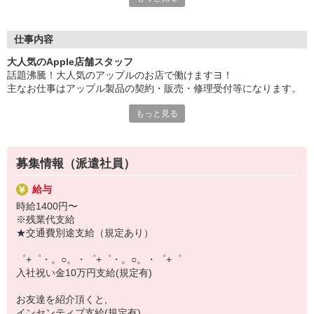
大手キャリアの店舗勤務なので安心・安定！
一度身に着けた知識は、
仕事内容
ずっと先まで役に立ちます！
大人気のApple店舗スタッフ
丁寧な研修もあるので、
話題沸騰！大人気のアップルのお店で働けますヨ！
みなさんから働きやすいと好評です♪
主なお仕事はアップル製品の契約・販売・修理受付等になります。
最新アプリ事情やお得なプラン、
スマホの裏ワザを学べるチャンス♪
もっと見る
初めての方でも安心♪
あなた専属のコーディネーターが親切・丁寧にフォローするので、
【選べるお仕事いろいろ】
満足度◎
￣￣￣￣￣￣￣￣￣￣￣
▼オフィスワーク
募集情報（派遣社員）
■携帯やインターネット販売業務
事務、経理、データ入力、コールセンター、受付
docomo(ドコモ)/au(エーユー)・KDDI/softbank(ソフトバンク)など
▼工場・製造・軽作業系
給与
の大手キャリアから
機械/食品製造・梱包・仕分け・加工・組立・検査
時給1400円〜
ワイモバイル(Y!mobille)、楽天モバイル、UQなど格安スマホまで幅
▼美容系
※残業代支給
広く紹介可能♪
眉毛サロンのアイブロウ・ネイリスト・エステ
★交通費別途支給（規定あり）
人気のApple（アップル）店舗もございます！
▼営業・販売
法人営業・アパレル販売・個別指導塾・人材紹介
゜+゜・。○。・゜+゜・。○。・゜+゜
▼人気案件も多数♪
入社祝い金10万円支給(規定有)
短期・期間限定・オープニング・官公庁案件
上場/優良/大手企業など
お友達を紹介頂くと,
インセンティブ支給(規定有)