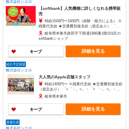
株式会社シエロ
【softbank】人気機種に詳しくなれる携帯販
売
時給1500円〜1600円（経験・能力による） ※
残業代支給 ★交通費別途支給（規定あり） ゜
+゜・。○。・゜+゜・。○。・゜+゜ 入社祝い金10
岐阜県本巣市政田字下西浦1986番1階101区の
万円支給(規定有) お友達を紹介頂くと, インセンテ
softbankショップ
ィブ支給(規定有) ★月2回払い・週払い可能（規程
有）★ ゜・。○。・゜+゜・。○。・゜+゜
詳細を見る
キープ
紹介予定派遣
株式会社シエロ
大人気のApple店舗スタッフ
時給1400円〜 ※残業代支給 ★交通費別途支給
（規定あり） ゜+゜・。○。・゜+゜・。○。・゜
+゜ 入社祝い金10万円支給(規定有) お友達を紹介
岐阜県本巣市
頂くと, インセンティブ支給(規定有) ★月2回払
い・週払い可能（規程有）★ ゜・。○。・゜
詳細を見る
キープ
+゜・。○。・゜+゜
派遣社員
株式会社シエロ