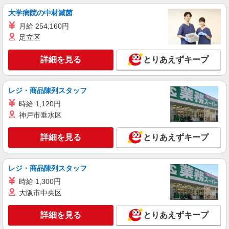
ィブ支給(規定有) ★月2回払い・週払い可能（規程
詳細を見る
キープ
有）★ ゜・。○。・゜+゜・。○。・゜+゜
大学病院の中材滅菌
月給 254,160円
正社員
足立区
株式会社シエロ
【ワイモバイル】の店舗スタッフ
詳細を見る
とりあえずキープ
給与 大卒・院卒：月給210000円〜350000
円 短大・専門卒：月給205000円〜350000
円 高卒：月給200000円〜350000
岐阜県本巣市のY!mobileショップ
レジ・商品陳列スタッフ
円 ※別途支給（時間外手当、地域手当、役割手
当、資格手当） ※個人実績に応じて報奨金・イン
時給 1,120円
詳細を見る
キープ
センティブあり ※経験・能力・年齢を考慮して金
神戸市垂水区
額を決定致します。 ＜補足事項＞ ・資格手当・役
割手当・地域手当（規定に応じて支給） ★交通費
派遣社員
詳細を見る
とりあえずキープ
別途支給（規定あり） ゜+゜・。○。・゜+゜ 入社
株式会社シエロ
祝い金10万円支給(規定有) お友達を紹介頂くと, イ
【ワイモバイル】の店舗スタッフ
ンセンティブ支給(規定有) ゜・。○。・゜+゜・。
レジ・商品陳列スタッフ
時給1500円〜1700円（経験・能力による） ※
残業代支給 ★交通費別途支給（規定あり） ゜
時給 1,300円
+゜・。○。・゜+゜・。○。・゜+゜ 入社祝い金10
岐阜県本巣市のY!mobileショップ
大阪市中央区
万円支給(規定有) お友達を紹介頂くと, インセンテ
ィブ支給(規定有) ★月2回払い・週払い可能（規程
詳細を見る
キープ
詳細を見る
とりあえずキープ
有）★ ゜・。○。・゜+゜・。○。・゜+゜