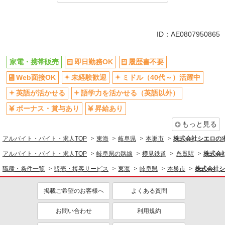
同じ特徴から求人を探す
未経験歓迎
ミドル（40代～）活躍中
ID：AE0807950865
英語が活かせる
ボーナス・賞与あり
日払い
車通勤OK
家電・携帯販売
即日勤務OK
履歴書不要
交通費支給
社会保険あり
Web面接OK
未経験歓迎
ミドル（40代～）活躍中
社員登用あり
英語が活かせる
語学力を活かせる（英語以外）
ボーナス・賞与あり
昇給あり
もっと見る
アルバイト・バイト・求人TOP
東海
岐阜県
本巣市
株式会社シエロの
アルバイト・バイト・求人TOP
岐阜県の路線
樽見鉄道
糸貫駅
株式会
職種・条件一覧
販売・接客サービス
東海
岐阜県
本巣市
株式会社シ
掲載ご希望のお客様へ
よくある質問
お問い合わせ
利用規約