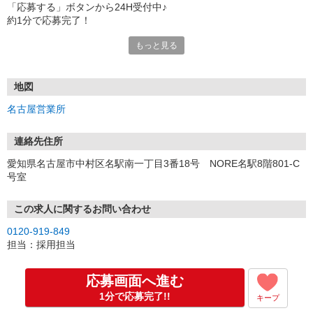
「応募する」ボタンから24H受付中♪
約1分で応募完了！
もっと見る
■電話応募の場合
電話応募も歓迎！（受付:10:00〜20:00）
土日祝も受付中♪
地図
【選考フロー】
名古屋営業所
①応募から3営業日を目安に、メールorお電話でご連絡します。
②面接日時を決定！「0120」から始まる電話番号からご連絡します
★スマホでWEB面接（LINEなど）・出張面接・事務所面接と選べま
連絡先住所
す
愛知県名古屋市中村区名駅南一丁目3番18号 NORE名駅8階801-C
③面接実施（履歴書不要）
号室
④勤務開始（スタート日は応相談）
※ご希望があれば、職場見学の調整もOKです！
この求人に関するお問い合わせ
お気軽にご応募ください♪
0120-919-849
担当：採用担当
応募画面へ進む
1分で応募完了!!
キープ