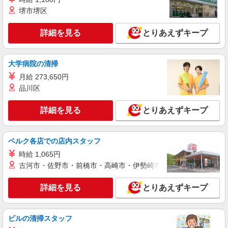
時給1600円〜 ※別途インセンティブ、職能評
堺市堺区
価制度あり ※残業代支給 ★交通費別途支給（規定
あり） ゜+゜・。○。・゜+゜・。○。・゜+゜ 入
岐阜県本巣市の家電量販店
詳細を見る
社祝い金10万円支給(規定有) お友達を紹介頂くと,
とりあえずキープ
インセンティブ支給(規定有) ★月2回払い・週払い
詳細を見る
キープ
可能（規程有）★ ゜・。○。・゜+゜・。○。・゜
+゜
大学病院の清掃
正社員
月給 273,650円
株式会社シエロ
品川区
【ソフトバンク】の店舗スタッフ
給与 大卒・院卒：月給210000円〜350000
詳細を見る
とりあえずキープ
円 短大・専門卒：月給205000円〜350000
円 高卒：月給200000円〜350000
岐阜県本巣市のsoftbankショップ
円 ※別途支給（時間外手当、地域手当、役割手
ベルク各店での店内スタッフ
当、資格手当） ※個人実績に応じて報奨金・イン
詳細を見る
キープ
センティブあり ※経験・能力・年齢を考慮して金
時給 1,065円
額を決定致します。 ＜補足事項＞ ・資格手当・役
古河市・佐野市・前橋市・高崎市・伊勢崎市・太田市・館林市・
割手当・地域手当（規定に応じて支給） ★交通費
派遣社員
別途支給（規定あり） ゜+゜・。○。・゜+゜ 入社
株式会社シエロ
詳細を見る
とりあえずキープ
祝い金10万円支給(規定有) お友達を紹介頂くと, イ
【Y!mobile】人気機種に詳しくなれる携帯販
ンセンティブ支給(規定有) ゜・。○。・゜+゜・。
売
ビルの清掃スタッフ
月給207900円〜260200円（経験・能力によ