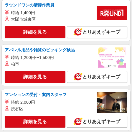
年収400万円以上への昇給実績あり ※残業代支給
ラウンドワンの清掃作業員
★交通費別途支給（規定あり） ゜+゜・。○。・゜
詳細を見る
時給 1,400円
キープ
+゜・。○。・゜+゜ 入社祝い金10万円支給(規定
有) お友達を紹介頂くと, インセンティブ支給(規定
大阪市城東区
有) ゜・。○。・゜+゜・。○。・゜+゜
派遣社員
詳細を見る
とりあえずキープ
株式会社シエロ
【ソフトバンク】の店舗スタッフ
月給207900円〜260200円（経験・能力によ
アパレル用品や雑貨のピッキング検品
る） 資格手当（1〜6万円）賞与年2回（6月・12
月・実績最高5.4カ月分） 未経験から入社半年で
時給 1,200円〜1,500円
岐阜県本巣市のsoftbankショップ
年収400万円以上への昇給実績あり ※残業代支給
柏市
★交通費別途支給（規定あり） ゜+゜・。○。・゜
詳細を見る
キープ
+゜・。○。・゜+゜ 入社祝い金10万円支給(規定
詳細を見る
とりあえずキープ
有) お友達を紹介頂くと, インセンティブ支給(規定
有) ゜・。○。・゜+゜・。○。・゜+゜
派遣社員
株式会社シエロ
マンションの受付・案内スタッフ
【softbank】人気機種に詳しくなれる携帯販
時給 2,000円
売
渋谷区
時給1500円〜1700円（経験・能力による） ※
残業代支給 ★交通費別途支給（規定あり） ゜
詳細を見る
とりあえずキープ
+゜・。○。・゜+゜・。○。・゜+゜ 入社祝い金10
岐阜県本巣市のsoftbankショップ
万円支給(規定有) お友達を紹介頂くと, インセンテ