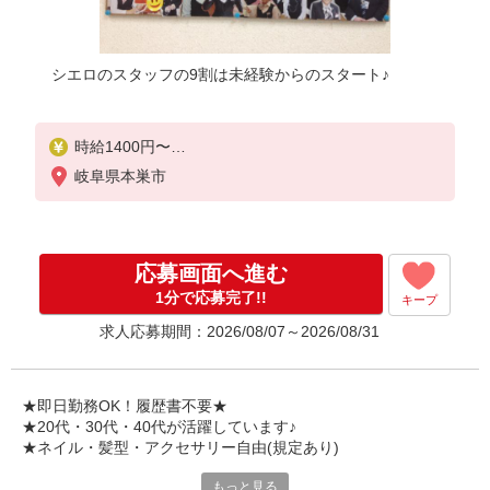
シエロのスタッフの9割は未経験からのスタート♪
時給1400円〜
※残業代支給
岐阜県本巣市
★交通費別途支給（規定あり）
゜+゜・。○。・゜+゜・。○。・゜+゜
入社祝い金10万円支給(規定有)
応募画面へ進む
お友達を紹介頂くと,
1分で応募完了!!
キープ
インセンティブ支給(規定有)
求人応募期間：2026/08/07～2026/08/31
★月2回払い・週払い可能（規程有）★
゜・。○。・゜+゜・。○。・゜+゜
★即日勤務OK！履歴書不要★
★20代・30代・40代が活躍しています♪
★ネイル・髪型・アクセサリー自由(規定あり)
もっと見る
シエロのスタッフは9割が未経験スタート。