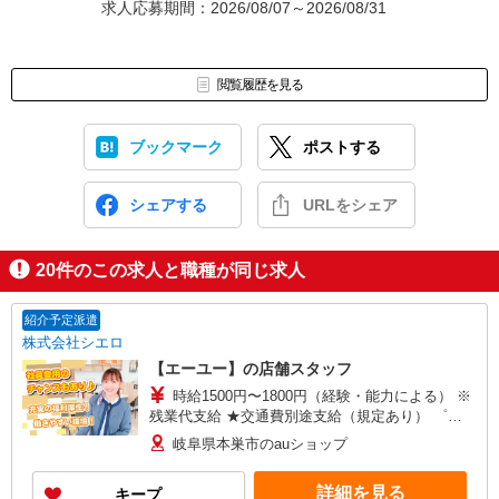
求人応募期間：2026/08/07～2026/08/31
閲覧履歴を見る
ブックマーク
ポストする
シェアする
URLをシェア
20
件のこの求人と職種が同じ求人
紹介予定派遣
株式会社シエロ
【エーユー】の店舗スタッフ
時給1500円〜1800円（経験・能力による） ※
残業代支給 ★交通費別途支給（規定あり） ゜
+゜・。○。・゜+゜・。○。・゜+゜ 入社祝い金10
岐阜県本巣市のauショップ
万円支給(規定有) お友達を紹介頂くと, インセンテ
ィブ支給(規定有) ★月2回払い・週払い可能（規程
詳細を見る
キープ
有）★ ゜・。○。・゜+゜・。○。・゜+゜