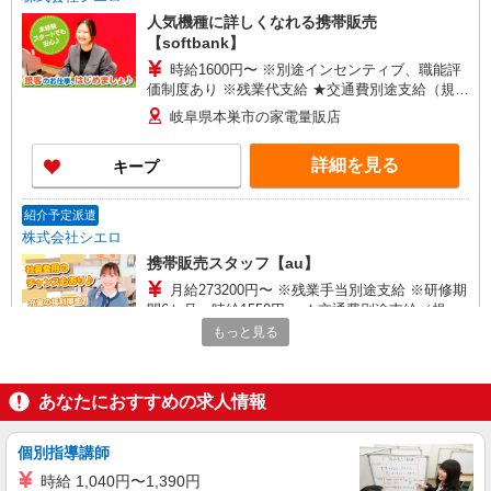
人気機種に詳しくなれる携帯販売
【softbank】
時給1600円〜 ※別途インセンティブ、職能評
価制度あり ※残業代支給 ★交通費別途支給（規定
あり） ゜+゜・。○。・゜+゜・。○。・゜+゜ 入
岐阜県本巣市の家電量販店
社祝い金10万円支給(規定有) お友達を紹介頂くと,
インセンティブ支給(規定有) ★月2回払い・週払い
詳細を見る
キープ
可能（規程有）★ ゜・。○。・゜+゜・。○。・゜
+゜
紹介予定派遣
株式会社シエロ
携帯販売スタッフ【au】
月給273200円〜 ※残業手当別途支給 ※研修期
間6か月・時給1550円〜 ★交通費別途支給（規定
あり） ゜+゜・。○。・゜+゜・。○。・゜+゜ 入
もっと見る
岐阜県本巣市の家電量販店
社祝い金10万円支給(規定有) お友達を紹介頂くと,
インセンティブ支給(規定有) ゜・。○。・゜
詳細を見る
キープ
+゜・。○。・゜+゜
あなたにおすすめの求人情報
紹介予定派遣
個別指導講師
株式会社シエロ
時給 1,040円〜1,390円
【Y!mobile】人気機種に詳しくなれる携帯販