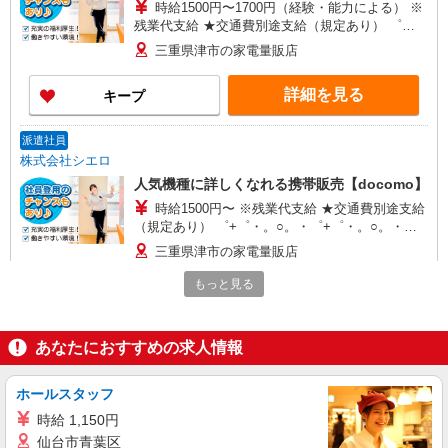
時給1500円〜1700円（経験・能力による） ※
残業代支給 ★交通費別途支給（規定あり） ゜
+゜・。○。・゜+゜・。○。・゜+゜ 入社祝い金10
三重県津市の家電量販店
万円支給(規定有) お友達を紹介頂くと, インセンテ
ィブ支給(規定有) ★月2回払い・週払い可能（規程
詳細を見る
キープ
有）★ ゜・。○。・゜+゜・。○。・゜+゜
派遣社員
株式会社シエロ
人気機種に詳しくなれる携帯販売【docomo】
時給1500円〜 ※残業代支給 ★交通費別途支給
（規定あり） ゜+゜・。○。・゜+゜・。○。・゜
+゜ 入社祝い金10万円支給(規定有) お友達を紹介
三重県津市の家電量販店
頂くと, インセンティブ支給(規定有) ★月2回払
い・週払い可能（規程有）★ ゜・。○。・゜
もっと見る
詳細を見る
キープ
+゜・。○。・゜+゜
派遣社員
あなたにおすすめの求人情報
株式会社シエロ
携帯販売スタッフ【softbank】
ホールスタッフ
時給1600円〜 ※別途インセンティブ、職能評
時給 1,150円
価制度あり ※残業代支給 ★交通費別途支給（規定
仙台市青葉区
あり） ゜+゜・。○。・゜+゜・。○。・゜+゜ 入