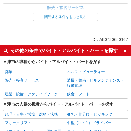
販売・接客サービス
家電・携帯販売
関連する条件をもっと見る
同じ特徴から求人を探す
未経験歓迎
ミドル（40代～）活躍中
ID：AE0730680167
英語が活かせる
ボーナス・賞与あり
その他の条件でバイト・アルバイト・パートを探す
車通勤OK
交通費支給
津市の職種からバイト・アルバイト・パートを探す
社会保険あり
社員登用あり
営業
ヘルス・ビューティー
販売・接客サービス
清掃・警備・ビルメンテナンス・
設備管理
建築・設備・アクティブワーク
飲食・フード
津市の人気の職種からバイト・アルバイト・パートを探す
経理・人事・労務・総務・法務
梱包・仕分け・ピッキング
フォークリフト
中型（2t・4t）ドライバー