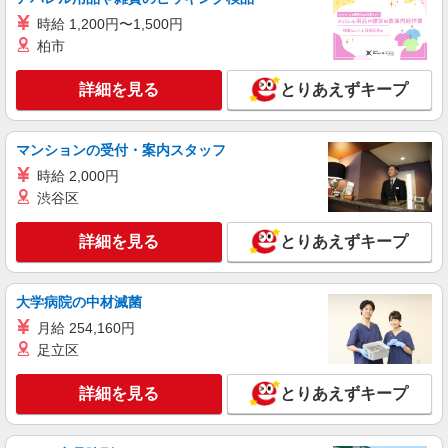
【softbank】の携帯販売スタッフ
時給 1,200円〜1,500円
月給207900円〜260200円（経験・能力によ
柏市
る） 資格手当（1〜6万円）賞与年2回（6月・12
月・実績最高5.4カ月分） 未経験から入社半年で
三重県津市のsoftbankショップ
詳細を見る
とりあえずキープ
年収400万円以上への昇給実績あり ※残業代支給
★交通費別途支給（規定あり） ゜+゜・。○。・゜
詳細を見る
キープ
+゜・。○。・゜+゜ 入社祝い金10万円支給(規定
マンションの受付・案内スタッフ
有) お友達を紹介頂くと, インセンティブ支給(規定
有) ゜・。○。・゜+゜・。○。・゜+゜
時給 2,000円
派遣社員
株式会社シエロ
渋谷区
【softbank】の携帯販売スタッフ
詳細を見る
とりあえずキープ
時給1300円〜1400円（経験・能力による） ※
残業代支給 ★交通費別途支給（規定あり） ゜
+゜・。○。・゜+゜・。○。・゜+゜ 入社祝い金10
三重県津市のsoftbankショップ
万円支給(規定有) お友達を紹介頂くと, インセンテ
大学病院の中材滅菌
ィブ支給(規定有) ★月2回払い・週払い可能（規程
月給 254,160円
詳細を見る
キープ
有）★ ゜・。○。・゜+゜・。○。・゜+゜
足立区
派遣社員
詳細を見る
とりあえずキープ
株式会社シエロ
【ドコモ】の店舗スタッフ
時給1500円〜1600円（経験・能力による） ※