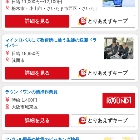
日給 11,000円〜12,100円
紹介予定派遣
栃木市・小山市・さいたま市西区・さいたま市岩槻区・久喜市・
株式会社シエロ
スマホ携帯販売【ワイモバイル】
詳細を見る
とりあえずキープ
時給1600円〜 ※別途インセンティブ、職能評
価制度あり ※残業代支給 ★交通費別途支給（規定
あり） ゜+゜・。○。・゜+゜・。○。・゜+゜ 入
マイクロバスにて教習所に通う生徒の送迎ドラ
三重県津市の家電量販店
社祝い金10万円支給(規定有) お友達を紹介頂くと,
イバー
インセンティブ支給(規定有) ★月2回払い・週払い
日給 15,850円
詳細を見る
キープ
可能（規程有）★ ゜・。○。・゜+゜・。○。・゜
箕面市
+゜
派遣社員
詳細を見る
とりあえずキープ
株式会社シエロ
【ソフトバンク】の店舗スタッフ
時給1500円〜1600円（経験・能力による） ※
ラウンドワンの清掃作業員
残業代支給 ★交通費別途支給（規定あり） ゜
時給 1,400円
+゜・。○。・゜+゜・。○。・゜+゜ 入社祝い金10
三重県津市のsoftbankショップ
大阪市城東区
万円支給(規定有) お友達を紹介頂くと, インセンテ
ィブ支給(規定有) ★月2回払い・週払い可能（規程
詳細を見る
キープ
有）★ ゜・。○。・゜+゜・。○。・゜+゜
詳細を見る
とりあえずキープ
派遣社員
株式会社シエロ
アパレル用品や雑貨のピッキング検品