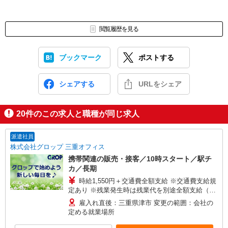
閲覧履歴を見る
ブックマーク
ポストする
シェアする
URLをシェア
20
件のこの求人と職種が同じ求人
派遣社員
株式会社グロップ 三重オフィス
携帯関連の販売・接客／10時スタート／駅チ
カ／長期
時給1,550円＋交通費全額支給 ※交通費支給規
定あり ※残業発生時は残業代を別途全額支給（法
定基準通り） ※給与の希望日払い（週払い）制度
雇入れ直後：三重県津市 変更の範囲：会社の
あり 【月収例】＊月22日勤務の場合 時給1,550円
定める就業場所
×8時間×22日＝272,800円＋交通費