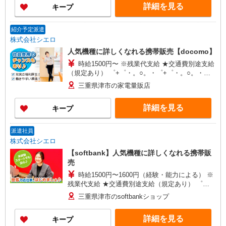
詳細を見る
キープ
紹介予定派遣
株式会社シエロ
人気機種に詳しくなれる携帯販売【docomo】
時給1500円〜 ※残業代支給 ★交通費別途支給
（規定あり） ゜+゜・。○。・゜+゜・。○。・゜
+゜ 入社祝い金10万円支給(規定有) お友達を紹介
三重県津市の家電量販店
頂くと, インセンティブ支給(規定有) ★月2回払
い・週払い可能（規程有）★ ゜・。○。・゜
詳細を見る
キープ
+゜・。○。・゜+゜
派遣社員
株式会社シエロ
【softbank】人気機種に詳しくなれる携帯販
売
時給1500円〜1600円（経験・能力による） ※
残業代支給 ★交通費別途支給（規定あり） ゜
+゜・。○。・゜+゜・。○。・゜+゜ 入社祝い金10
三重県津市のsoftbankショップ
万円支給(規定有) お友達を紹介頂くと, インセンテ
ィブ支給(規定有) ★月2回払い・週払い可能（規程
詳細を見る
キープ
有）★ ゜・。○。・゜+゜・。○。・゜+゜