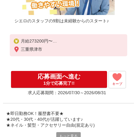
シエロのスタッフの9割は未経験からのスタート♪
月給273200円〜
※残業手当別途支給
三重県津市
※研修期間6か月・時給1550円〜
★交通費別途支給（規定あり）
゜+゜・。○。・゜+゜・。○。・゜+゜
応募画面へ進む
入社祝い金10万円支給(規定有)
1分で応募完了!!
キープ
お友達を紹介頂くと,
求人応募期間：2026/07/30～2026/08/31
インセンティブ支給(規定有)
゜・。○。・゜+゜・。○。・゜+゜
★即日勤務OK！履歴書不要★
★20代・30代・40代が活躍しています♪
★ネイル・髪型・アクセサリー自由(規定あり)
もっと見る
シエロのスタッフは9割が未経験スタート。