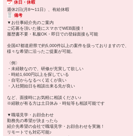
休日・休暇
週休2日(月8〜11日）、有給休暇
備考
▼お仕事紹介先のご案内
ご応募を頂いた後にスマホでWEB面接！
履歴書不要・私服OK・即日での登録面接も可能
全国47都道府県で約5,000件以上の案件を扱っておりますので、
様々な希望に沿ったご提案が可能。
〈例〉
・未経験なので、研修が充実して欲しい
・時給1,600円以上を探している
・自宅からなるべく近くが良い
・入社開始日を相談出来る先が良い
など、面接時にお気軽に相談ください♪
※経験が有る方は土日休み・時短等も相談可能です
▼職場見学・お顔合わせ
勤務先の希望が決まったら
紹介先希望の会社で職場見学・お顔合わせを実施！
リモートでも対応可能♪