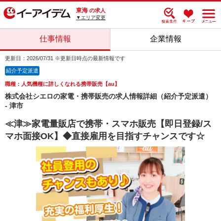
東海
の求人
▼エリア変更
仕事情報
企業情報
更新日：2026/07/31 ※更新日時点の最新情報です
紹介予定派遣
職種：人気機種に詳しくなれる携帯販売【au】
株式会社シエロの家電・携帯販売の求人情報詳細（紹介予定派遣）
- 津市
≪津≫家電量販店で携帯・スマホ販売【即日登録/ス
マホ面接OK】◆直接雇用を目指すチャンスです☆