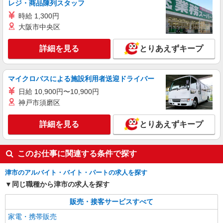
レジ・商品陳列スタッフ
残業代支給 ★交通費別途支給（規定あり） ゜
時給 1,300円
+゜・。○。・゜+゜・。○。・゜+゜ 入社祝い金10
三重県津市のdocomoショップ
万円支給(規定有) お友達を紹介頂くと, インセンテ
大阪市中央区
ィブ支給(規定有) ★月2回払い・週払い可能（規程
詳細を見る
キープ
有）★ ゜・。○。・゜+゜・。○。・゜+゜
詳細を見る
とりあえずキープ
派遣社員
株式会社シエロ
マイクロバスによる施設利用者送迎ドライバー
【au】の携帯販売スタッフ
日給 10,900円〜10,900円
時給1300円〜1400円（経験・能力による） ※
神戸市須磨区
残業代支給 ★交通費別途支給（規定あり） ゜
+゜・。○。・゜+゜・。○。・゜+゜ 入社祝い金10
三重県津市のauショップ
詳細を見る
とりあえずキープ
万円支給(規定有) お友達を紹介頂くと, インセンテ
ィブ支給(規定有) ★月2回払い・週払い可能（規程
詳細を見る
キープ
有）★ ゜・。○。・゜+゜・。○。・゜+゜
このお仕事に関連する条件で探す
津市のアルバイト・バイト・パートの求人を探す
同じ職種から津市の求人を探す
販売・接客サービスすべて
家電・携帯販売