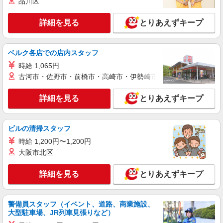
品川区
ィブ支給(規定有) ★月2回払い・週払い可能（規程
詳細を見る
キープ
有）★ ゜・。○。・゜+゜・。○。・゜+゜
詳細を見る
とりあえずキープ
紹介予定派遣
株式会社シエロ
ベルク各店での店内スタッフ
【ソフトバンク】の店舗スタッフ
時給 1,065円
時給1500円〜1800円（経験・能力による） ※
古河市・佐野市・前橋市・高崎市・伊勢崎市・太田市・館林市・
残業代支給 ★交通費別途支給（規定あり） ゜
+゜・。○。・゜+゜・。○。・゜+゜ 入社祝い金10
三重県津市のsoftbankショップ
万円支給(規定有) お友達を紹介頂くと, インセンテ
詳細を見る
とりあえずキープ
ィブ支給(規定有) ★月2回払い・週払い可能（規程
詳細を見る
キープ
有）★ ゜・。○。・゜+゜・。○。・゜+゜
ビルの清掃スタッフ
派遣社員
時給 1,200円〜1,200円
株式会社シエロ
大阪市北区
【ソフトバンク】の店舗スタッフ
時給1300円〜1400円（経験・能力による） ※
詳細を見る
とりあえずキープ
残業代支給 ★交通費別途支給（規定あり） ゜
+゜・。○。・゜+゜・。○。・゜+゜ 入社祝い金10
三重県津市のsoftbankショップ
万円支給(規定有) お友達を紹介頂くと, インセンテ
ィブ支給(規定有) ★月2回払い・週払い可能（規程
警備員スタッフ（イベント、道路、商業施設、
詳細を見る
キープ
大型駐車場、JR列車見張りなど）
有）★ ゜・。○。・゜+゜・。○。・゜+゜