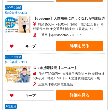
紹介予定派遣
株式会社シエロ
【docomo】人気機種に詳しくなれる携帯販売
時給1500円〜1600円（経験・能力による） ※
残業代支給 ★交通費別途支給（規定あり） ゜
+゜・。○。・゜+゜・。○。・゜+゜ 入社祝い金10
三重県津市のdocomoショップ
万円支給(規定有) お友達を紹介頂くと, インセンテ
ィブ支給(規定有) ★月2回払い・週払い可能（規程
詳細を見る
キープ
有）★ ゜・。○。・゜+゜・。○。・゜+゜
紹介予定派遣
株式会社シエロ
スマホ携帯販売【エーユー】
月給273200円〜 ※残業手当別途支給 ※研修期
間6か月・時給1550円〜 ★交通費別途支給（規定
あり） ゜+゜・。○。・゜+゜・。○。・゜+゜ 入
三重県津市の家電量販店
社祝い金10万円支給(規定有) お友達を紹介頂くと,
インセンティブ支給(規定有) ゜・。○。・゜
詳細を見る
キープ
+゜・。○。・゜+゜
派遣社員