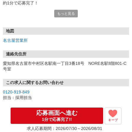
約1分で応募完了！
もっと見る
■電話応募の場合
電話応募も歓迎！（受付:10:00〜20:00）
土日祝も受付中♪
地図
【選考フロー】
名古屋営業所
①応募から3営業日を目安に、メールorお電話でご連絡します。
②面接日時を決定！「0120」から始まる電話番号からご連絡します
★スマホでWEB面接（LINEなど）・出張面接・事務所面接と選べま
連絡先住所
す
愛知県名古屋市中村区名駅南一丁目3番18号 NORE名駅8階801-C
③面接実施（履歴書不要）
号室
④勤務開始（スタート日は応相談）
※ご希望があれば、職場見学の調整もOKです！
この求人に関するお問い合わせ
お気軽にご応募ください♪
0120-919-849
担当：採用担当
応募画面へ進む
1分で応募完了!!
キープ
求人応募期間：2026/07/30～2026/08/31