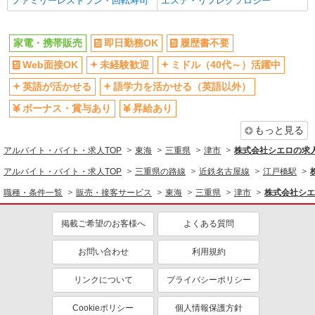
ファミリーレストラン・回転寿司
エステ・リフレクソロジー
家電・携帯販売
即日勤務OK
履歴書不要
Web面接OK
未経験歓迎
ミドル（40代～）活躍中
英語が活かせる
語学力を活かせる（英語以外）
ボーナス・賞与あり
昇給あり
もっと見る
アルバイト・バイト・求人TOP
東海
三重県
津市
株式会社シエロの求
アルバイト・バイト・求人TOP
三重県の路線
近鉄名古屋線
江戸橋駅
職種・条件一覧
販売・接客サービス
東海
三重県
津市
株式会社シエ
掲載ご希望のお客様へ
よくある質問
お問い合わせ
利用規約
リンクについて
プライバシーポリシー
Cookieポリシー
個人情報保護方針