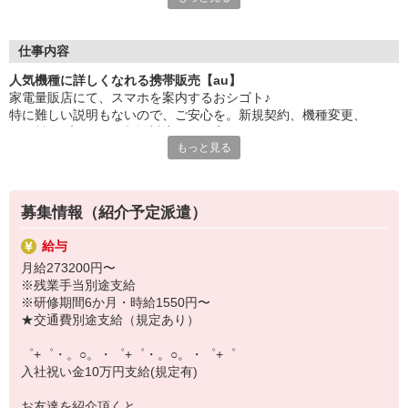
大手キャリアの店舗勤務なので安心・安定！
一度身に着けた知識は、
ずっと先まで役に立ちます！
仕事内容
人気機種に詳しくなれる携帯販売【au】
丁寧な研修もあるので、
家電量販店にて、スマホを案内するおシゴト♪
みなさんから働きやすいと好評です♪
特に難しい説明もないので、ご安心を。新規契約、機種変更、
最新アプリ事情やお得なプラン、
各種料金プランのご相談対応・ご提案などをお願いします。
スマホの裏ワザを学べるチャンス♪
もっと見る
初めての方でも安心♪
【選べるお仕事いろいろ】
あなた専属のコーディネーターが親切・丁寧にフォローするので、
￣￣￣￣￣￣￣￣￣￣￣
満足度◎
▼オフィスワーク
募集情報（紹介予定派遣）
事務、経理、データ入力、コールセンター、受付
■携帯やインターネット販売業務
▼工場・製造・軽作業系
給与
docomo(ドコモ)/au(エーユー)・KDDI/softbank(ソフトバンク)など
機械/食品製造・梱包・仕分け・加工・組立・検査
月給273200円〜
の大手キャリアから
▼美容系
※残業手当別途支給
ワイモバイル(Y!mobille)、楽天モバイル、UQなど格安スマホまで幅
眉毛サロンのアイブロウ・ネイリスト・エステ
※研修期間6か月・時給1550円〜
広く紹介可能♪
▼営業・販売
★交通費別途支給（規定あり）
人気のApple（アップル）店舗もございます！
法人営業・アパレル販売・個別指導塾・人材紹介
▼人気案件も多数♪
゜+゜・。○。・゜+゜・。○。・゜+゜
短期・期間限定・オープニング・官公庁案件
入社祝い金10万円支給(規定有)
上場/優良/大手企業など
お友達を紹介頂くと,