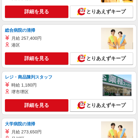
三重県津市の家電量販店
社祝い金10万円支給(規定有) お友達を紹介頂くと,
インセンティブ支給(規定有) ★月2回払い・週払い
詳細を見る
とりあえずキープ
詳細を見る
キープ
可能（規程有）★ ゜・。○。・゜+゜・。○。・゜
+゜
派遣社員
総合病院の清掃
株式会社シエロ
月給 257,400円
スマホ携帯販売【ドコモ】
港区
時給1650円〜1800円（経験・能力による） ※
残業代支給 ★交通費別途支給（規定あり） ゜
詳細を見る
とりあえずキープ
+゜・。○。・゜+゜・。○。・゜+゜ 入社祝い金10
三重県津市の家電量販店
万円支給(規定有) お友達を紹介頂くと, インセンテ
ィブ支給(規定有) ★月2回払い・週払い可能（規程
詳細を見る
レジ・商品陳列スタッフ
キープ
有）★ ゜・。○。・゜+゜・。○。・゜+゜
時給 1,180円
紹介予定派遣
堺市堺区
株式会社シエロ
【softbank】人気機種に詳しくなれる携帯販
詳細を見る
とりあえずキープ
売
時給1500円〜1600円（経験・能力による） ※
残業代支給 ★交通費別途支給（規定あり） ゜
大学病院の清掃
+゜・。○。・゜+゜・。○。・゜+゜ 入社祝い金10
三重県津市のsoftbankショップ
月給 273,650円
万円支給(規定有) お友達を紹介頂くと, インセンテ