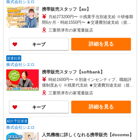
株式会社シエロ
携帯販売スタッフ【au】
月給273200円〜 ※残業手当別途支給 ※研修期
間6か月・時給1550円〜 ★交通費別途支給（規定
あり） ゜+゜・。○。・゜+゜・。○。・゜+゜ 入
三重県津市の家電量販店
社祝い金10万円支給(規定有) お友達を紹介頂くと,
インセンティブ支給(規定有) ゜・。○。・゜
詳細を見る
キープ
+゜・。○。・゜+゜
派遣社員
株式会社シエロ
携帯販売スタッフ【softbank】
時給1600円〜 ※別途インセンティブ、職能評
価制度あり ※残業代支給 ★交通費別途支給（規定
あり） ゜+゜・。○。・゜+゜・。○。・゜+゜ 入
三重県津市の家電量販店
社祝い金10万円支給(規定有) お友達を紹介頂くと,
インセンティブ支給(規定有) ★月2回払い・週払い
詳細を見る
キープ
可能（規程有）★ ゜・。○。・゜+゜・。○。・゜
+゜
紹介予定派遣
株式会社シエロ
人気機種に詳しくなれる携帯販売【docomo】