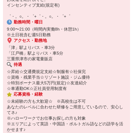
【スマホ面接実施中】
インセンティブ支給(規定有)
￣￣￣￣￣￣￣￣￣
自宅に居ながらスマホでカンタン面接OK！
゜・。○。・゜+゜・。○。・゜+゜
オンライン面談なのでスピード対応。
勤務時間・曜日
9:00〜21:00（時間内実働8h・休憩1h）
※土日祝含む週5日勤務
アクセス・勤務地
「津」駅よりバス・車3分
「江戸橋」駅よりバス・車5分
三重県津市の家電量販店
待遇
☆昇給☆交通費規定支給☆制服有☆社保完
☆資格・残業手当☆リゾート施設・ジム優待
☆特別ボーナス最大5万円(規定)☆友達紹介
☆車通勤OK☆正社員登用制度有
応募資格・経験
☆未経験の方も大歓迎☆ ※高校生は不可
あなたのレベルに合わせた研修をご用意しているので、安心し
てネ♪
※ハローワークでお仕事お探しの方も対象
※エリアによって英語・中国語・ポルトガル語などの語学を活
かせます♪