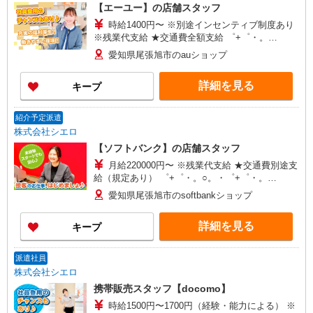
【エーユー】の店舗スタッフ
時給1400円〜 ※別途インセンティブ制度あり
※残業代支給 ★交通費全額支給 ゜+゜・。
○。・゜+゜・。○。・゜+゜ 入社祝い金10万円支
愛知県尾張旭市のauショップ
給(規定有) お友達を紹介頂くと, インセンティブ支
給(規定有) ★月2回払い・週払い可能（規程有）★
詳細を見る
キープ
゜・。○。・゜+゜・。○。・゜+゜
紹介予定派遣
株式会社シエロ
【ソフトバンク】の店舗スタッフ
月給220000円〜 ※残業代支給 ★交通費別途支
給（規定あり） ゜+゜・。○。・゜+゜・。
○。・゜+゜ 入社祝い金10万円支給(規定有) お友達
愛知県尾張旭市のsoftbankショップ
を紹介頂くと, インセンティブ支給(規定有) ゜・。
○。・゜+゜・。○。・゜+゜
詳細を見る
キープ
派遣社員
株式会社シエロ
携帯販売スタッフ【docomo】
時給1500円〜1700円（経験・能力による） ※