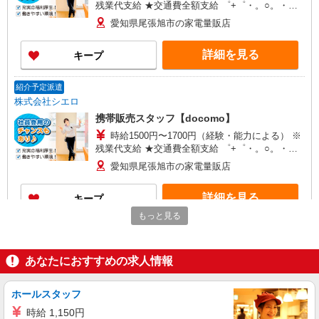
残業代支給 ★交通費全額支給 ゜+゜・。○。・゜
+゜・。○。・゜+゜ 入社祝い金10万円支給(規定
愛知県尾張旭市の家電量販店
有) お友達を紹介頂くと, インセンティブ支給(規定
有) ★月2回払い・週払い可能（規程有）★ ゜・。
詳細を見る
キープ
○。・゜+゜・。○。・゜+゜
紹介予定派遣
株式会社シエロ
携帯販売スタッフ【docomo】
時給1500円〜1700円（経験・能力による） ※
残業代支給 ★交通費全額支給 ゜+゜・。○。・゜
+゜・。○。・゜+゜ 入社祝い金10万円支給(規定
愛知県尾張旭市の家電量販店
有) お友達を紹介頂くと, インセンティブ支給(規定
有) ★月2回払い・週払い可能（規程有）★ ゜・。
詳細を見る
キープ
○。・゜+゜・。○。・゜+゜
もっと見る
派遣社員
株式会社シエロ
あなたにおすすめの求人情報
携帯販売スタッフ【au】
月給273200円〜 ※残業手当別途支給 ※研修期
間6か月・時給1550円〜 ★交通費別途支給（規定
ホールスタッフ
あり） ゜+゜・。○。・゜+゜・。○。・゜+゜ 入
愛知県尾張旭市の家電量販店
時給 1,150円
社祝い金10万円支給(規定有) お友達を紹介頂くと,