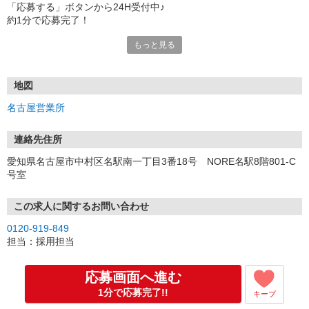
「応募する」ボタンから24H受付中♪
約1分で応募完了！
もっと見る
■電話応募の場合
電話応募も歓迎！（受付:10:00〜20:00）
土日祝も受付中♪
地図
【選考フロー】
名古屋営業所
①応募から3営業日を目安に、メールorお電話でご連絡します。
②面接日時を決定！「0120」から始まる電話番号からご連絡します
★スマホでWEB面接（LINEなど）・出張面接・事務所面接と選べま
連絡先住所
す
愛知県名古屋市中村区名駅南一丁目3番18号 NORE名駅8階801-C
③面接実施（履歴書不要）
号室
④勤務開始（スタート日は応相談）
※ご希望があれば、職場見学の調整もOKです！
この求人に関するお問い合わせ
お気軽にご応募ください♪
0120-919-849
担当：採用担当
応募画面へ進む
1分で応募完了!!
キープ