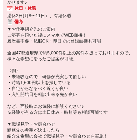
かせます♪
休日・休暇
週休2日(月8〜11日）、有給休暇
備考
▼お仕事紹介先のご案内
ご応募を頂いた後にスマホでWEB面接！
履歴書不要・私服OK・即日での登録面接も可能
全国47都道府県で約5,000件以上の案件を扱っておりますので、
様々な希望に沿ったご提案が可能。
〈例〉
・未経験なので、研修が充実して欲しい
・時給1,600円以上を探している
・自宅からなるべく近くが良い
・入社開始日を相談出来る先が良い
など、面接時にお気軽に相談ください♪
※経験が有る方は土日休み・時短等も相談可能です
▼職場見学・お顔合わせ
勤務先の希望が決まったら
紹介先希望の会社で職場見学・お顔合わせを実施！