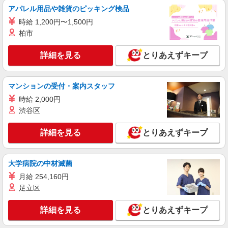
ィブ支給(規定有) ★月2回払い・週払い可能（規程
株式会社シエロ
アパレル用品や雑貨のピッキング検品
有）★ ゜・。○。・゜+゜・。○。・゜+゜
スマホ携帯販売【エーユー】
時給 1,200円〜1,500円
時給1550円〜 ※残業代支給 ★交通費別途全額
柏市
支給 【資格手当制度】 au資格取得で5200〜11400
円/月支給 家電アドバイザー資格をお持ちの方はグ
愛知県尾張旭市の家電量販店
詳細を見る
とりあえずキープ
レードに合わせて2500〜5000円/月支給 ※入社後
獲得も対象 【役割手当】 CSA（チーフセールス
詳細を見る
キープ
アドバイザー）に昇格すると16600円/月支給 ゜
マンションの受付・案内スタッフ
+゜・。○。・゜+゜・。○。・゜+゜ 入社祝い金10
万円支給(規定有) お友達を紹介頂くと, インセンテ
時給 2,000円
パート
ィブ支給(規定有) ★月2回払い・週払い可能（規程
ケーズデンキ 尾張旭店
渋谷区
有）★ ゜・。○。・゜+゜・。○。・゜+゜
家電量販店のレジ・品出し・販売スタッフ等
詳細を見る
とりあえずキープ
■ロングパートナー（週35〜40時間勤務の方）
【平日】時給1350円 【平日17時以降】時給1400
円 【土日祝】時給1450円 ★年1回、昇給・昇格制
愛知県尾張旭市北本地ヶ原町４丁目６１番地
度あり（当社規定あり） ★上記時給はスタート時
大学病院の中材滅菌
の時給です。 元気で明るいあいさつができる方
月給 254,160円
詳細を見る
キープ
は、しっかり昇給しています！
足立区
詳細を見る
とりあえずキープ