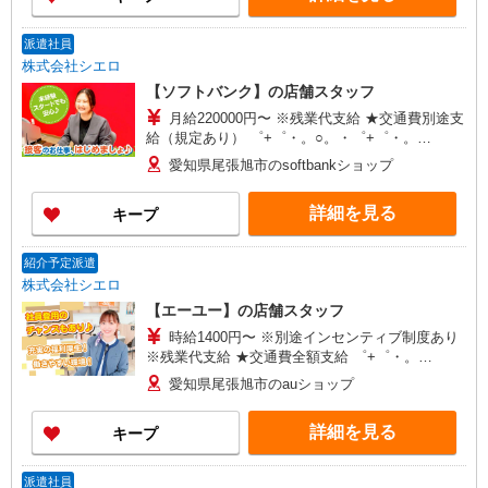
派遣社員
株式会社シエロ
【ソフトバンク】の店舗スタッフ
月給220000円〜 ※残業代支給 ★交通費別途支
給（規定あり） ゜+゜・。○。・゜+゜・。
○。・゜+゜ 入社祝い金10万円支給(規定有) お友達
愛知県尾張旭市のsoftbankショップ
を紹介頂くと, インセンティブ支給(規定有) ゜・。
○。・゜+゜・。○。・゜+゜
詳細を見る
キープ
紹介予定派遣
株式会社シエロ
【エーユー】の店舗スタッフ
時給1400円〜 ※別途インセンティブ制度あり
※残業代支給 ★交通費全額支給 ゜+゜・。
○。・゜+゜・。○。・゜+゜ 入社祝い金10万円支
愛知県尾張旭市のauショップ
給(規定有) お友達を紹介頂くと, インセンティブ支
給(規定有) ★月2回払い・週払い可能（規程有）★
詳細を見る
キープ
゜・。○。・゜+゜・。○。・゜+゜
派遣社員