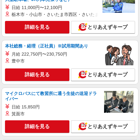
正社員
日給 11,000円〜12,100円
ソフトバンク尾張旭印場店
栃木市・小山市・さいたま市西区・さいたま市岩槻区・久喜市・
ソフトバンクショップの携帯販売スタッフ
詳細を見る
とりあえずキープ
月給 230,000円 〜 500,000円 固定残業代:
29,000円 〜 29,700円（20時間相当） ＊時間外手
当は時間外労働の有無にかかわらず、固定残業代
■ソフトバンク尾張旭印場店 愛知県 尾張旭市
として支給し、相当時間を超える時間外労働分は
本社総務・経理（正社員）※試用期間あり
東印場町4丁目 5‐6
法定どおり追加で支給します。 試用期間なし ※経
月給 222,750円〜230,750円
験・能力による
詳細を見る
豊中市
キープ
詳細を見る
とりあえずキープ
派遣社員
紹介予定派遣
株式会社シエロ
スマホ携帯販売【エーユー】
マイクロバスにて教習所に通う生徒の送迎ドラ
時給1550円〜 ※残業代支給 ★交通費別途全額
イバー
支給 【資格手当制度】 au資格取得で5200〜11400
日給 15,850円
円/月支給 家電アドバイザー資格をお持ちの方はグ
愛知県尾張旭市の家電量販店
レードに合わせて2500〜5000円/月支給 ※入社後
箕面市
獲得も対象 【役割手当】 CSA（チーフセールス
詳細を見る
キープ
アドバイザー）に昇格すると16600円/月支給 ゜
詳細を見る
とりあえずキープ
+゜・。○。・゜+゜・。○。・゜+゜ 入社祝い金10
万円支給(規定有) お友達を紹介頂くと, インセンテ
派遣社員
紹介予定派遣