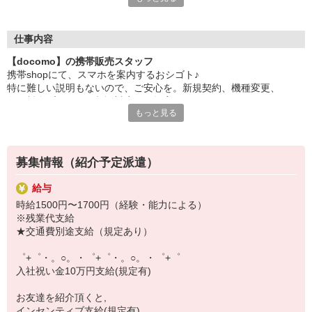
日々変わる専門知識を覚えるのはやっぱり大変。
でも心配ご無用！
仕事内容
シエロのご紹介するお店は、チームワークが良く
【docomo】の携帯販売スタッフ
お互いに教え合ったり、フォローしあったりする
携帯shopにて、スマホを案内するおシゴト♪
和気あいあいとした人間関係がある店舗ばかり！
特に難しい説明もないので、ご安心を。新規契約、機種変更、
皆で一緒にステップアップしましょう♪
各種料金プランのご相談対応・ご提案などをお願いします。
もっと見る
【選べるお仕事いろいろ】
初めての方でも安心♪
￣￣￣￣￣￣￣￣￣￣￣
あなた専属のコーディネーターが親切・丁寧にフォローするので、
▼オフィスワーク
満足度◎
事務、経理、データ入力、コールセンター、受付
募集情報（紹介予定派遣）
▼工場・製造・軽作業系
■携帯やインターネット販売業務
機械/食品製造・梱包・仕分け・加工・組立・検査
給与
docomo(ドコモ)/au(エーユー)・KDDI/softbank(ソフトバンク)など
▼美容系
時給1500円〜1700円（経験・能力による）
の大手キャリアから
眉毛サロンのアイブロウ・ネイリスト・エステ
※残業代支給
ワイモバイル(Y!mobille)、楽天モバイル、UQなど格安スマホまで幅
▼営業・販売
★交通費別途支給（規定あり）
広く紹介可能♪
法人営業・アパレル販売・個別指導塾・人材紹介
人気のApple（アップル）店舗もございます！
▼人気案件も多数♪
゜+゜・。○。・゜+゜・。○。・゜+゜
短期・期間限定・オープニング・官公庁案件
入社祝い金10万円支給(規定有)
上場/優良/大手企業など
お友達を紹介頂くと,
【スマホ面接実施中】
インセンティブ支給(規定有)