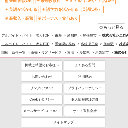
Web面接OK
未経験歓迎
ミドル（40代～）活躍中
社員登用あり
英語が活かせる
語学力を活かせる（英語以外）
高収入・高額
ボーナス・賞与あり
もっと見る
アルバイト・バイト・求人TOP
東海
愛知県
尾張旭市
株式会社シエロ
アルバイト・バイト・求人TOP
愛知県の路線
名鉄瀬戸線
旭前駅
株式
職種・条件一覧
販売・接客サービス
東海
愛知県
尾張旭市
株式会社
掲載ご希望のお客様へ
よくある質問
お問い合わせ
利用規約
リンクについて
プライバシーポリシー
Cookieポリシー
個人情報保護方針
メールサービスについて
サイト運営会社
サイトマップ