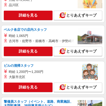
品川区
派遣社員
株式会社シエロ
詳細を見る
とりあえずキープ
【softbank】人気機種に詳しくなれる携帯販
売
時給1500円〜1600円（経験・能力による） ※
ベルク各店での店内スタッフ
残業代支給 ★交通費別途支給（規定あり） ゜
時給 1,065円
+゜・。○。・゜+゜・。○。・゜+゜ 入社祝い金10
愛知県尾張旭市のsoftbankショップ
万円支給(規定有) お友達を紹介頂くと, インセンテ
古河市・佐野市・前橋市・高崎市・伊勢崎市・太田市・館林市・
ィブ支給(規定有) ★月2回払い・週払い可能（規程
詳細を見る
キープ
有）★ ゜・。○。・゜+゜・。○。・゜+゜
詳細を見る
とりあえずキープ
契約社員
ソフトバンク販売契約社員【尾張旭市エリア】
ビルの清掃スタッフ
家電量販店内の携帯販売スタッフ
時給 1,200円〜1,200円
月給 271,340円 〜 271,340円 試用期間なし ※
大阪市北区
経験・能力による 【試用期間】時給 0 円 〜 0 円
■ソフトバンク販売契約社員【尾張旭市エリ
詳細を見る
とりあえずキープ
ア】 愛知県尾張旭市
詳細を見る
キープ
警備員スタッフ（イベント、道路、商業施設、
大型駐車場、JR列車見張りなど）