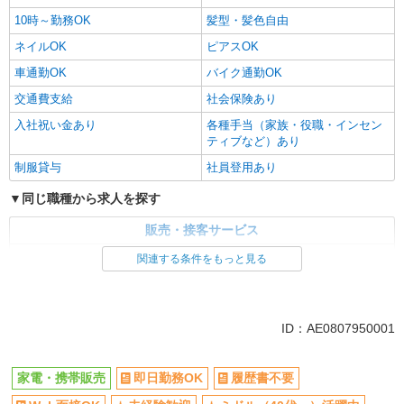
10時～勤務OK
髪型・髪色自由
ネイルOK
ピアスOK
車通勤OK
バイク通勤OK
交通費支給
社会保険あり
入社祝い金あり
各種手当（家族・役職・インセン
ティブなど）あり
制服貸与
社員登用あり
同じ職種から求人を探す
販売・接客サービス
家電・携帯販売
関連する条件をもっと見る
同じ特徴から求人を探す
未経験歓迎
ミドル（40代～）活躍中
ID：AE0807950001
英語が活かせる
ボーナス・賞与あり
日払い
車通勤OK
家電・携帯販売
即日勤務OK
履歴書不要
交通費支給
社会保険あり