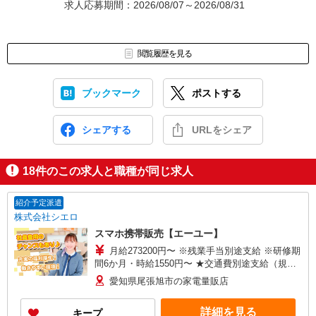
求人応募期間：2026/08/07～2026/08/31
閲覧履歴を見る
ブックマーク
ポストする
シェアする
URLをシェア
18
件のこの求人と職種が同じ求人
紹介予定派遣
株式会社シエロ
スマホ携帯販売【エーユー】
月給273200円〜 ※残業手当別途支給 ※研修期
間6か月・時給1550円〜 ★交通費別途支給（規定
あり） ゜+゜・。○。・゜+゜・。○。・゜+゜ 入
愛知県尾張旭市の家電量販店
社祝い金10万円支給(規定有) お友達を紹介頂くと,
インセンティブ支給(規定有) ゜・。○。・゜
詳細を見る
キープ
+゜・。○。・゜+゜