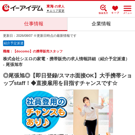
東海
の求人
▼エリア変更
仕事情報
企業情報
更新日：2026/08/07 ※更新日時点の最新情報です
紹介予定派遣
職種：【docomo】の携帯販売スタッフ
株式会社シエロの家電・携帯販売の求人情報詳細（紹介予定派遣）
- 尾張旭市
◎尾張旭◎【即日登録/スマホ面接OK】大手携帯ショ
ップstaff！◆直接雇用を目指すチャンスです☆