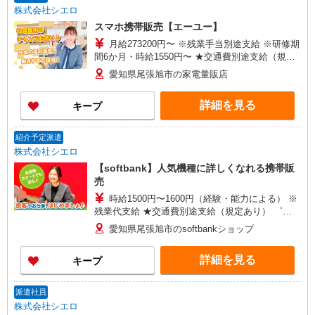
株式会社シエロ
スマホ携帯販売【エーユー】
月給273200円〜 ※残業手当別途支給 ※研修期
間6か月・時給1550円〜 ★交通費別途支給（規定
あり） ゜+゜・。○。・゜+゜・。○。・゜+゜ 入
愛知県尾張旭市の家電量販店
社祝い金10万円支給(規定有) お友達を紹介頂くと,
インセンティブ支給(規定有) ゜・。○。・゜
詳細を見る
キープ
+゜・。○。・゜+゜
紹介予定派遣
株式会社シエロ
【softbank】人気機種に詳しくなれる携帯販
売
時給1500円〜1600円（経験・能力による） ※
残業代支給 ★交通費別途支給（規定あり） ゜
+゜・。○。・゜+゜・。○。・゜+゜ 入社祝い金10
愛知県尾張旭市のsoftbankショップ
万円支給(規定有) お友達を紹介頂くと, インセンテ
ィブ支給(規定有) ★月2回払い・週払い可能（規程
詳細を見る
キープ
有）★ ゜・。○。・゜+゜・。○。・゜+゜
派遣社員
株式会社シエロ