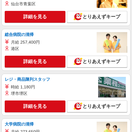
仙台市青葉区
インセンティブ支給(規定有) ゜・。○。・゜
詳細を見る
キープ
+゜・。○。・゜+゜
詳細を見る
とりあえずキープ
派遣社員
株式会社シエロ
総合病院の清掃
【docomo】の携帯販売スタッフ
月給 257,400円
時給1500円〜1700円（経験・能力による） ※
残業代支給 ★交通費別途支給（規定あり） ゜
港区
+゜・。○。・゜+゜・。○。・゜+゜ 入社祝い金10
愛知県尾張旭市のdocomoショップ
万円支給(規定有) お友達を紹介頂くと, インセンテ
詳細を見る
とりあえずキープ
ィブ支給(規定有) ★月2回払い・週払い可能（規程
詳細を見る
キープ
有）★ ゜・。○。・゜+゜・。○。・゜+゜
レジ・商品陳列スタッフ
紹介予定派遣
時給 1,180円
株式会社シエロ
堺市堺区
携帯販売スタッフ【au】
月給273200円〜 ※残業手当別途支給 ※研修期
詳細を見る
とりあえずキープ
間6か月・時給1550円〜 ★交通費別途支給（規定
あり） ゜+゜・。○。・゜+゜・。○。・゜+゜ 入
愛知県尾張旭市の家電量販店
社祝い金10万円支給(規定有) お友達を紹介頂くと,
インセンティブ支給(規定有) ゜・。○。・゜
大学病院の清掃
詳細を見る
キープ
+゜・。○。・゜+゜
月給 273,650円