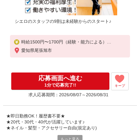
シエロのスタッフの9割は未経験からのスタート♪
時給1500円〜1700円（経験・能力による）
※残業代支給
愛知県尾張旭市
★交通費別途支給（規定あり）
゜+゜・。○。・゜+゜・。○。・゜+゜
入社祝い金10万円支給(規定有)
応募画面へ進む
お友達を紹介頂くと,
1分で応募完了!!
キープ
インセンティブ支給(規定有)
求人応募期間：2026/08/07～2026/08/31
★月2回払い・週払い可能（規程有）★
゜・。○。・゜+゜・。○。・゜+゜
★即日勤務OK！履歴書不要★
★20代・30代・40代が活躍しています♪
★ネイル・髪型・アクセサリー自由(規定あり)
もっと見る
新しい機種やプラン。