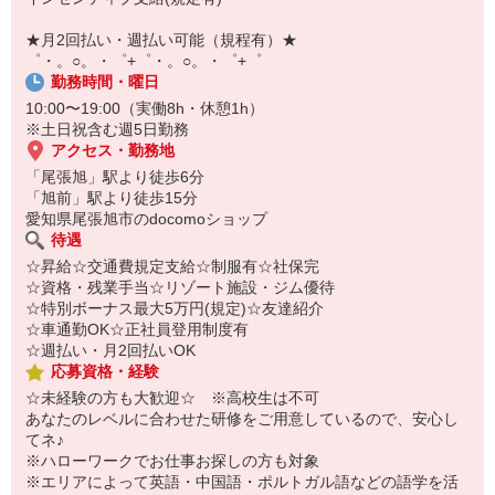
￣￣￣￣￣￣￣￣￣
自宅に居ながらスマホでカンタン面接OK！
★月2回払い・週払い可能（規程有）★
オンライン面談なのでスピード対応。
゜・。○。・゜+゜・。○。・゜+゜
勤務時間・曜日
10:00〜19:00（実働8h・休憩1h）
※土日祝含む週5日勤務
アクセス・勤務地
「尾張旭」駅より徒歩6分
「旭前」駅より徒歩15分
愛知県尾張旭市のdocomoショップ
待遇
☆昇給☆交通費規定支給☆制服有☆社保完
☆資格・残業手当☆リゾート施設・ジム優待
☆特別ボーナス最大5万円(規定)☆友達紹介
☆車通勤OK☆正社員登用制度有
☆週払い・月2回払いOK
応募資格・経験
☆未経験の方も大歓迎☆ ※高校生は不可
あなたのレベルに合わせた研修をご用意しているので、安心し
てネ♪
※ハローワークでお仕事お探しの方も対象
※エリアによって英語・中国語・ポルトガル語などの語学を活