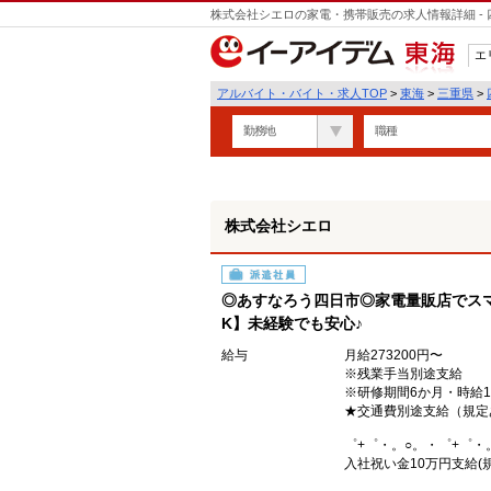
株式会社シエロの家電・携帯販売の求人情報詳細 -
エ
東海
アルバイト・バイト・求人TOP
>
東海
>
三重県
>
勤務地
職種
株式会社シエロ
派遣社員
◎あすなろう四日市◎家電量販店でスマ
K】未経験でも安心♪
給与
月給273200円〜
※残業手当別途支給
※研修期間6か月・時給1
★交通費別途支給（規定
゜+゜・。○。・゜+゜・
入社祝い金10万円支給(