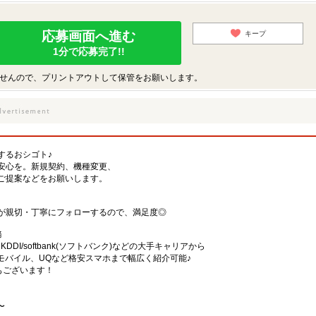
応募画面へ進む
キープ
1分で応募完了!!
せんので、プリントアウトして保管をお願いします。
するおシゴト♪
安心を。新規契約、機種変更、
ご提案などをお願いします。
が親切・丁寧にフォローするので、満足度◎
務
)・KDDI/softbank(ソフトバンク)などの大手キャリアから
、楽天モバイル、UQなど格安スマホまで幅広く紹介可能♪
舗もございます！
〜