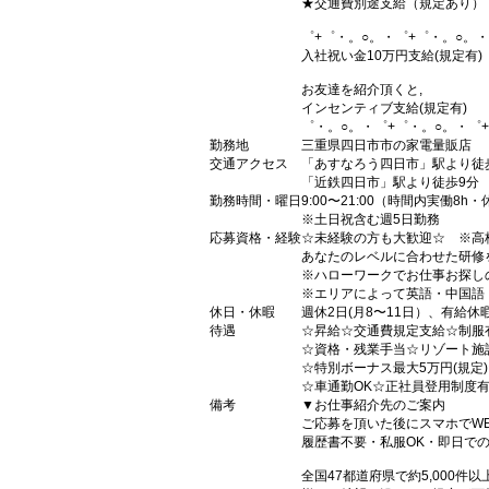
★交通費別途支給（規定あり）
゜+゜・。○。・゜+゜・。○。・
入社祝い金10万円支給(規定有)
お友達を紹介頂くと,
インセンティブ支給(規定有)
゜・。○。・゜+゜・。○。・゜
勤務地
三重県四日市市の家電量販店
交通アクセス
「あすなろう四日市」駅より徒
「近鉄四日市」駅より徒歩9分
勤務時間・曜日
9:00〜21:00（時間内実働8h・
※土日祝含む週5日勤務
応募資格・経験
☆未経験の方も大歓迎☆ ※高
あなたのレベルに合わせた研修
※ハローワークでお仕事お探し
※エリアによって英語・中国語
休日・休暇
週休2日(月8〜11日）、有給休
待遇
☆昇給☆交通費規定支給☆制服
☆資格・残業手当☆リゾート施
☆特別ボーナス最大5万円(規定
☆車通勤OK☆正社員登用制度
備考
▼お仕事紹介先のご案内
ご応募を頂いた後にスマホでW
履歴書不要・私服OK・即日で
全国47都道府県で約5,000