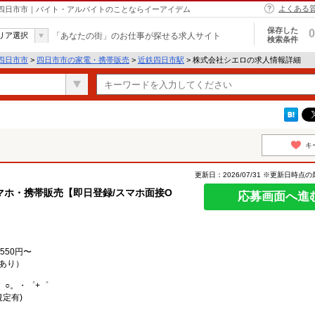
よくある
 四日市市｜バイト・アルバイトのことならイーアイデム
保存した
0
リア選択
「あなたの街」のお仕事が探せる求人サイト
検索条件
四日市市
>
四日市市の家電・携帯販売
>
近鉄四日市駅
> 株式会社シエロの求人情報詳細
キ
更新日：2026/07/31 ※更新日時点
ホ・携帯販売【即日登録/スマホ面接O
応募画面へ進
550円〜
あり）
。○。・゜+゜
規定有)