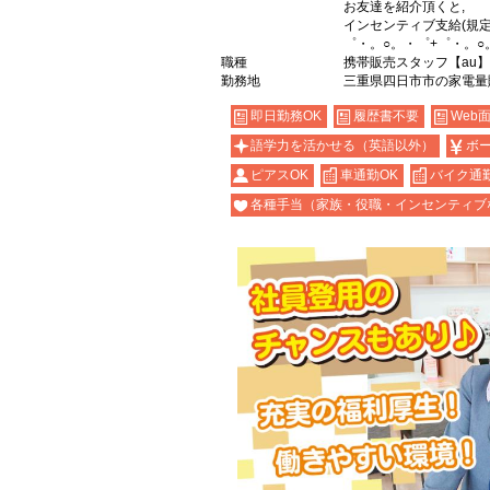
お友達を紹介頂くと,
インセンティブ支給(規定
゜・。○。・゜+゜・。○
職種
携帯販売スタッフ【au】
勤務地
三重県四日市市の家電量
即日勤務OK
履歴書不要
Web
語学力を活かせる（英語以外）
ボ
ピアスOK
車通勤OK
バイク通勤
各種手当（家族・役職・インセンティブ