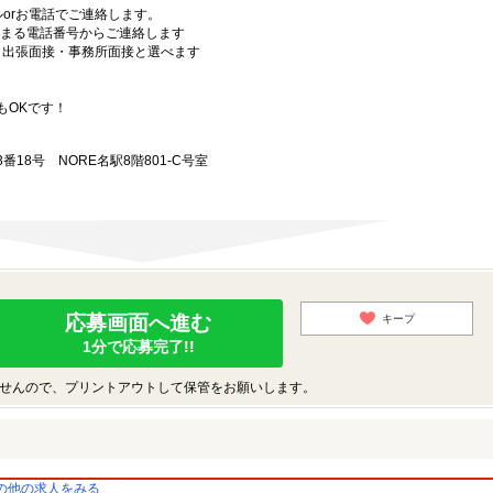
orお電話でご連絡します。
始まる電話番号からご連絡します
）・出張面接・事務所面接と選べます
もOKです！
18号 NORE名駅8階801-C号室
応募画面へ進む
キープ
1分で応募完了!!
せんので、プリントアウトして保管をお願いします。
の他の求人をみる