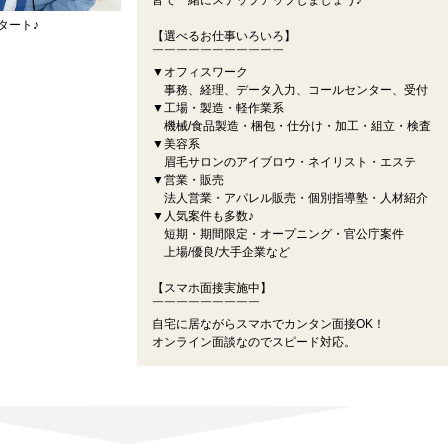
皆で一緒にステップアップしましょう♪
タート♪
【選べるお仕事いろいろ】
￣￣￣￣￣￣￣￣￣￣￣
▼オフィスワーク
事務、経理、データ入力、コールセンター、受付
▼工場・製造・軽作業系
機械/食品製造・梱包・仕分け・加工・組立・検査
▼美容系
眉毛サロンのアイブロウ・ネイリスト・エステ
▼営業・販売
法人営業・アパレル販売・個別指導塾・人材紹介
▼人気案件も多数♪
短期・期間限定・オープニング・官公庁案件
上場/優良/大手企業など
【スマホ面接実施中】
￣￣￣￣￣￣￣￣￣
自宅に居ながらスマホでカンタン面接OK！
オンライン面談なのでスピード対応。