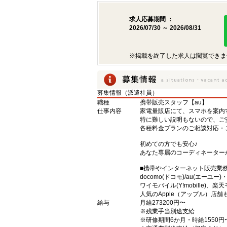
求人応募期間 ：
2026/07/30 ～ 2026/08/31
※掲載を終了した求人は閲覧できま
募集情報（派遣社員）
職種
携帯販売スタッフ【au】
仕事内容
家電量販店にて、スマホを案内
特に難しい説明もないので、ご
各種料金プランのご相談対応・
初めての方でも安心♪
あなた専属のコーディネーター
■携帯やインターネット販売業
docomo(ドコモ)/au(エーユー
ワイモバイル(Y!mobille)
人気のApple（アップル）店
給与
月給273200円〜
※残業手当別途支給
※研修期間6か月・時給1550円