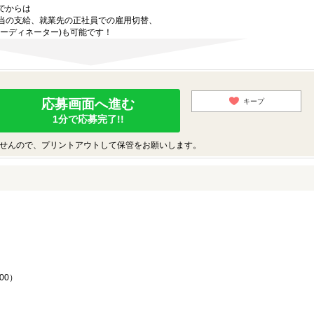
でからは
当の支給、就業先の正社員での雇用切替、
ーディネーター)も可能です！
応募画面へ進む
キープ
1分で応募完了!!
せんので、プリントアウトして保管をお願いします。
♪
00）