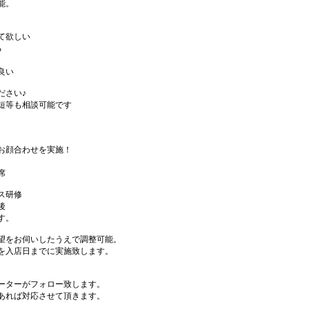
能。
て欲しい
る
良い
ださい♪
短等も相談可能です
お顔合わせを実施！
席
ス研修
後
す。
望をお伺いしたうえで調整可能。
を入店日までに実施致します。
ーターがフォロー致します。
あれば対応させて頂きます。