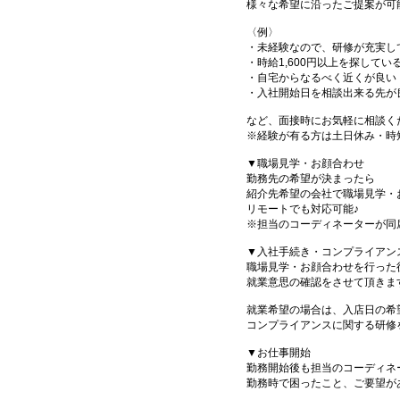
様々な希望に沿ったご提案が可
〈例〉
・未経験なので、研修が充実し
・時給1,600円以上を探してい
・自宅からなるべく近くが良い
・入社開始日を相談出来る先が
など、面接時にお気軽に相談く
※経験が有る方は土日休み・時
▼職場見学・お顔合わせ
勤務先の希望が決まったら
紹介先希望の会社で職場見学・
リモートでも対応可能♪
※担当のコーディネーターが同
▼入社手続き・コンプライアン
職場見学・お顔合わせを行った
就業意思の確認をさせて頂きま
就業希望の場合は、入店日の希
コンプライアンスに関する研修
▼お仕事開始
勤務開始後も担当のコーディネ
勤務時で困ったこと、ご要望が