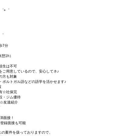
゜+゜
+゜
歩7分
休憩1h）
校生は不可
をご用意しているので、安心してネ♪
の方も対象
・ポルトガル語などの語学を活かせます♪
暇
有☆社保完
設・ジム優待
)☆友達紹介
有
EB面接！
の登録面接も可能
件以上の案件を扱っておりますので、