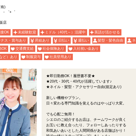
有)
。・゜+゜
販店
面接OK
未経験歓迎
ミドル（40代～）活躍中
英語が活かせる
ーナス・賞与あり
昇給あり
日払い
週払い
髪型・髪色自由
ネ
OK
交通費支給
社会保険あり
入社祝い金あり
など）あり
制服貸与
社員登用あり
★即日勤務OK！履歴書不要★
★20代・30代・40代が活躍しています♪
★ネイル・髪型・アクセサリー自由(規定あり)
新しい機種やプラン。
日々変わる専門知識を覚えるのはやっぱり大変。
でも心配ご無用！
シエロのご紹介するお店は、チームワークが良く
お互いに教え合ったり、フォローしあったりする
和気あいあいとした人間関係がある店舗ばかり！