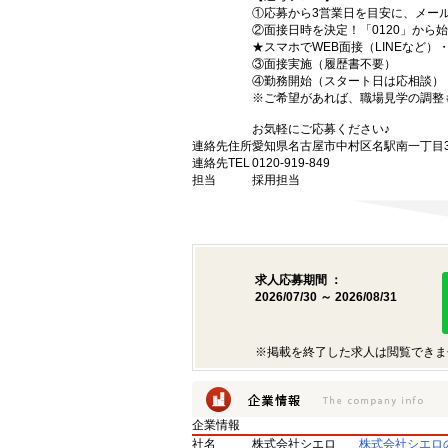
①応募から3営業日を目安に、メール
②面接日時を決定！「0120」から
★スマホでWEB面接（LINEなど
③面接実施（履歴書不要）
④勤務開始（スタート日は応相談）
※ご希望があれば、職場見学の調整
お気軽にご応募ください♪
連絡先住所
愛知県名古屋市中村区名駅南一丁目3番
連絡先TEL
0120-919-849
担当
採用担当
求人応募期間 ：
2026/07/30 ～ 2026/08/31
※掲載を終了した求人は閲覧できま
企業情報
社名
株式会社シエロ
株式会社シエロ