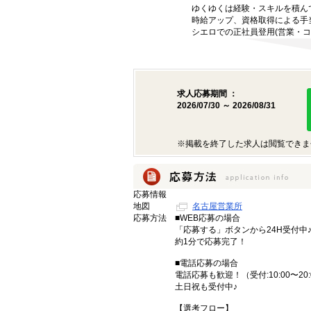
ゆくゆくは経験・スキルを積ん
時給アップ、資格取得による手
シエロでの正社員登用(営業・コ
求人応募期間 ：
2026/07/30 ～ 2026/08/31
※掲載を終了した求人は閲覧できま
応募情報
地図
名古屋営業所
応募方法
■WEB応募の場合
「応募する」ボタンから24H受付中
約1分で応募完了！
■電話応募の場合
電話応募も歓迎！（受付:10:00〜20:
土日祝も受付中♪
【選考フロー】