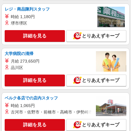
レジ・商品陳列スタッフ
詳細を見る
キープ
時給 1,180円
堺市堺区
派遣社員
株式会社綜合キャリアオプション（1314VJ0805G51★18-S-T3）
詳細を見る
とりあえずキープ
生産管理事務・出荷準備補助/日払いOK
時給1,140円〜1,400円 ※経験・能力による
交通費：既定支給
大学病院の清掃
愛知県豊橋市
月給 273,650円
品川区
詳細を見る
キープ
詳細を見る
とりあえずキープ
派遣社員
株式会社グロップ 名古屋オフィス
電子基板への部品の実装／軽作業／土日祝休み
ベルク各店での店内スタッフ
／車通勤
時給 1,065円
時給1,300円〜1625円＋交通費全額支給 ※残業
古河市・佐野市・前橋市・高崎市・伊勢崎市・太田市・館林市・
発生時は時給25％アップ ※交通費支給規定あり
※給与の希望日払い制度あり（規定あり） ■月収
雇入れ直後：愛知県豊橋市三弥町 変更の範
例■ 時給1,300円×7.75時間×21日⇒211,575円＋残
詳細を見る
とりあえずキープ
囲：会社の定める就業場所
業代＋交通費