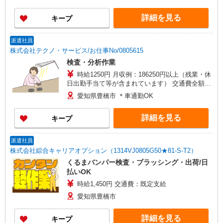
詳細を見る
キープ
派遣社員
株式会社テクノ・サービス/お仕事No/0805615
検査・分析作業
時給1250円 月収例：186250円以上（残業・休
日出勤手当て等が含まれています） 交通費全額支
給
愛知県豊橋市 ＊車通勤OK
詳細を見る
キープ
派遣社員
株式会社綜合キャリアオプション（1314VJ0805G50★81-S-T2）
くるまバンパー検査・ブラッシング・出荷/日
払いOK
時給1,450円 交通費：既定支給
愛知県豊橋市
詳細を見る
キープ