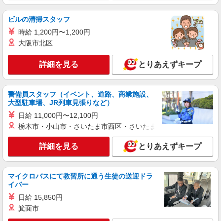
詳細を見る
キープ
ビルの清掃スタッフ
時給 1,200円〜1,200円
派遣社員
大阪市北区
株式会社グロップ 名古屋オフィス
基板への部品の組み付け／軽作業／土日祝休み
詳細を見る
とりあえずキープ
／車通勤
時給1,300円〜1625円＋交通費全額支給 ※残業
発生時は時給25％アップ ※交通費支給規定あり
警備員スタッフ（イベント、道路、商業施設、
※給与の希望日払い制度あり（規定あり） ＜月収
雇入れ直後：愛知県豊橋市三弥町 変更の範
大型駐車場、JR列車見張りなど）
例＞ ※21日勤務の場合 時給1,300円×7.75時間
囲：会社の定める就業場所
×21日⇒211,575円＋残業代＋交通費
日給 11,000円〜12,100円
栃木市・小山市・さいたま市西区・さいたま市岩槻区・久喜市・
詳細を見る
キープ
詳細を見る
とりあえずキープ
派遣社員
株式会社グロップ 名古屋オフィス
輸入車のメンテナンス／検査／土日休み／車通
マイクロバスにて教習所に通う生徒の送迎ドラ
勤
イバー
時給1,350円〜1,688円＋交通費全額支給 ※給
日給 15,850円
与の希望日払い制度あり ※残業代は別途全額支給
箕面市
（法定基準通り） ※交通費支給（規定あり） ＜月
雇入れ直後：愛知県豊橋市 変更の範囲：会社