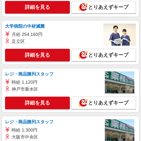
詳細を見る
とりあえずキープ
派遣社員
躍進株式会社
電気自動車のカンタン拭上げ
大学病院の中材滅菌
時給1,400円 ★月収例／22万500円（実動
月給 254,160円
7.5h、21日勤務の場合）
足立区
愛知県豊橋市神野西町
詳細を見る
とりあえずキープ
詳細を見る
キープ
レジ・商品陳列スタッフ
派遣社員
躍進株式会社
時給 1,120円
神戸市垂水区
電気自動車の拭上げ・外観検査
時給1,400円 ★月収例／22万500円（実動
詳細を見る
7.5h、21日勤務の場合）
とりあえずキープ
愛知県豊橋市神野西町
レジ・商品陳列スタッフ
詳細を見る
キープ
時給 1,300円
大阪市中央区