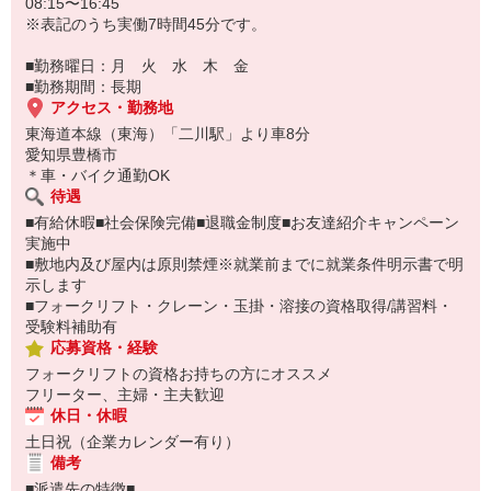
08:15〜16:45
※表記のうち実働7時間45分です。
■勤務曜日：月 火 水 木 金
■勤務期間：長期
アクセス・勤務地
東海道本線（東海）「二川駅」より車8分
愛知県豊橋市
＊車・バイク通勤OK
待遇
■有給休暇■社会保険完備■退職金制度■お友達紹介キャンペーン
実施中
■敷地内及び屋内は原則禁煙※就業前までに就業条件明示書で明
示します
■フォークリフト・クレーン・玉掛・溶接の資格取得/講習料・
受験料補助有
応募資格・経験
フォークリフトの資格お持ちの方にオススメ
フリーター、主婦・主夫歓迎
休日・休暇
土日祝（企業カレンダー有り）
備考
■派遣先の特徴■