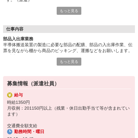
もっと見る
【給与即払いOK！】未経験からチャレンジできるお仕事！フォ
ークリフトの資格をお持ちの方尚良。幅広い年齢層の方々が活躍
中！
とっても嬉しい高時給のお仕事。残業は業務の状況によって変動
仕事内容
あり。基本土日祝はお休みです。
部品入出庫業務
給与即払いサービスは就業状況によって利用できないケースがご
半導体搬送装置の製造に必要な部品の配膳、部品の入出庫作業、伝
ざいます。詳細はオペレーターまでお問合せください。
票を見ながら棚から商品のピッキング、運搬などをお願いします。
（派遣）
『テクノ・サービス』は、派遣業界大手スタッフサービスグルー
もっと見る
【給与即払いOK！】未経験からチャレンジできるお仕事！フォーク
プです。
リフトの資格をお持ちの方尚良。幅広い年齢層の方々が活躍中！
全国にあるお仕事の中から、一人ひとりのスキルや希望条件に応
とっても嬉しい高時給のお仕事。残業は業務の状況によって変動あ
じたお仕事をご案内します。
り。基本土日祝はお休みです。
安全管理体制も万全ですので安心してご就業いただけます。
募集情報（派遣社員）
登録方法は、【オンライン】【電話】【登録会来場】の3つから
給与
選べます♪
時給1350円
★★履歴書・証明写真は不要！★★
月収例：201150円以上（残業・休日出勤手当て等が含まれてい
また、ご登録済の方はお仕事の紹介がスムーズです。
ます）
ご応募お待ちしています。
交通費全額支給
勤務時間・曜日