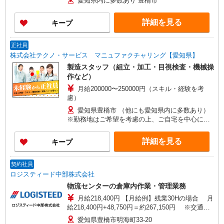
愛知県内に多数あり 豊橋市
詳細を見る
キープ
正社員
株式会社テクノ・サービス マニュファクチャリング【愛知県】
製造スタッフ（組立・加工・目視検査・機械操
作など）
月給200000〜250000円（スキル・経験を考
慮）
愛知県豊橋市 （他にも愛知県内に多数あり）
※勤務地はご希望を考慮の上、ご自宅を中心に通
勤時間120分圏内のエリアとなります。（転勤な
し）
詳細を見る
キープ
契約社員
ロジスティード中部株式会社
物流センターの倉庫内作業・管理業務
月給218,400円 【月給例】残業30Hの場合 月
給218,400円+48,750円＝約267,150円 ※交通費
別途支給
愛知県豊橋市明海町33-20