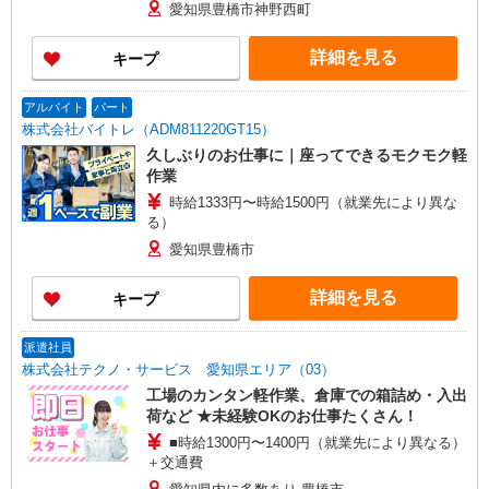
愛知県豊橋市神野西町
詳細を見る
キープ
アルバイト
パート
株式会社バイトレ（ADM811220GT15）
久しぶりのお仕事に｜座ってできるモクモク軽
作業
時給1333円〜時給1500円（就業先により異な
る）
愛知県豊橋市
詳細を見る
キープ
派遣社員
株式会社テクノ・サービス 愛知県エリア（03）
工場のカンタン軽作業、倉庫での箱詰め・入出
荷など ★未経験OKのお仕事たくさん！
■時給1300円〜1400円（就業先により異なる）
＋交通費