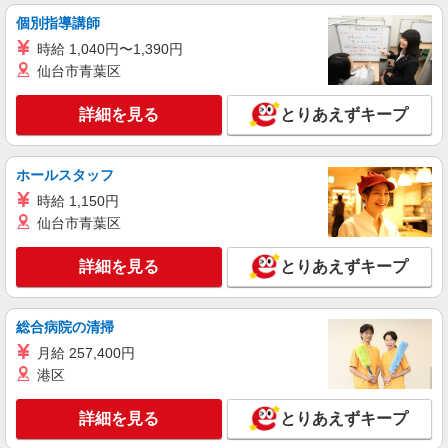
工業用テープ基板の検査/日払いOK
個別指導講師
時給1,400円 交通費：既定支給
時給 1,040円〜1,390円
愛知県豊橋市
仙台市青葉区
詳細を見る
キープ
詳細を見る
とりあえずキープ
派遣社員
株式会社テクノ・サービス/お仕事No/0879830
ホールスタッフ
バリ取り・検査・組付
時給 1,150円
時給1550円 月収例：230950円以上（残業・休
仙台市青葉区
日出勤手当て等が含まれています） 交通費全額支
給
愛知県豊橋市 ＊車・バイク通勤OK
詳細を見る
とりあえずキープ
詳細を見る
キープ
総合病院の清掃
派遣社員
月給 257,400円
株式会社綜合キャリアオプション（1314VJ0805G50★88-S-T3）
港区
組立・加工・食品製造など/日払いOK
時給1,300円 交通費：既定支給
詳細を見る
とりあえずキープ
愛知県豊橋市