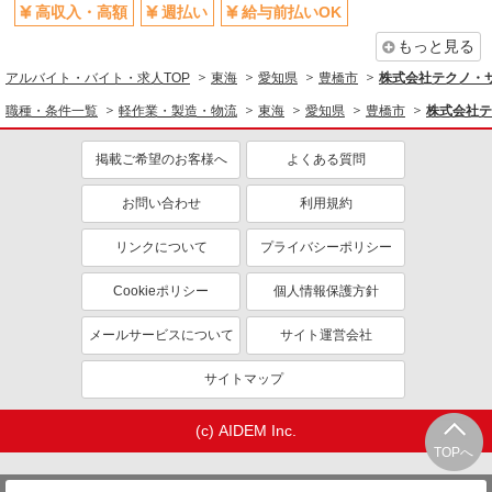
高収入・高額
週払い
給与前払いOK
もっと見る
アルバイト・バイト・求人TOP
東海
愛知県
豊橋市
株式会社テクノ・サー
職種・条件一覧
軽作業・製造・物流
東海
愛知県
豊橋市
株式会社テ
掲載ご希望のお客様へ
よくある質問
お問い合わせ
利用規約
リンクについて
プライバシーポリシー
Cookieポリシー
個人情報保護方針
メールサービスについて
サイト運営会社
サイトマップ
(c) AIDEM Inc.
TOPへ