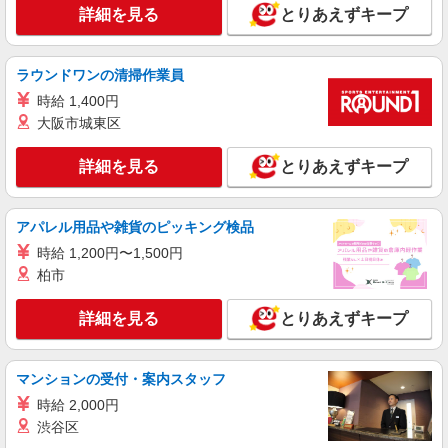
収例＞ ＊月22日勤務の場合 時給1,350円×8時間
の定める就業場所
詳細を見る
とりあえずキープ
×22日＋残業40時間（67,520円）⇒305,120円＋交
通費
詳細を見る
キープ
ラウンドワンの清掃作業員
時給 1,400円
派遣社員
株式会社ユース.TR/t01_0276
大阪市城東区
手のひらサイズ部品の検査作業
詳細を見る
とりあえずキープ
時給1195円
愛知県豊橋市
アパレル用品や雑貨のピッキング検品
詳細を見る
キープ
時給 1,200円〜1,500円
柏市
派遣社員
躍進株式会社
詳細を見る
とりあえずキープ
輸入車の拭上げ・装備品取付
時給1,400円 ★月収例／22万500円（実動
7.5h、21日勤務の場合）
マンションの受付・案内スタッフ
愛知県豊橋市神野西町
時給 2,000円
渋谷区
詳細を見る
キープ