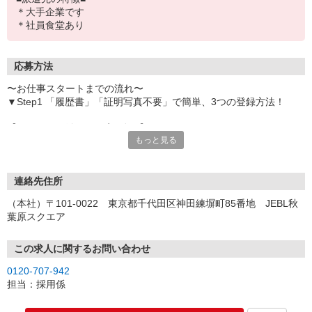
＊大手企業です
＊社員食堂あり
応募方法
〜お仕事スタートまでの流れ〜
▼Step1 「履歴書」「証明写真不要」で簡単、3つの登録方法！
【オンライン登録（目安5分）】
もっと見る
いつでも好きな時間に登録OK
【電話登録（目安20分）】
受付時間/平日9:00〜19:00
連絡先住所
※電話登録の場合、就業前には登録会へお越しください
（本社）〒101-0022 東京都千代田区神田練塀町85番地 JEBL秋
葉原スクエア
【来場登録（目安1時間30分）】
受付時間/平日10:00〜17:00
この求人に関するお問い合わせ
▼Step2 全国にあるお仕事の中から、あなたにピッタリのお仕事を
0120-707-942
ご案内
担当：採用係
▼Step3 就業前に職場見学で気になる事はしっかりチェック！
▼Step4 気に入ったら雇用契約・お仕事スタート