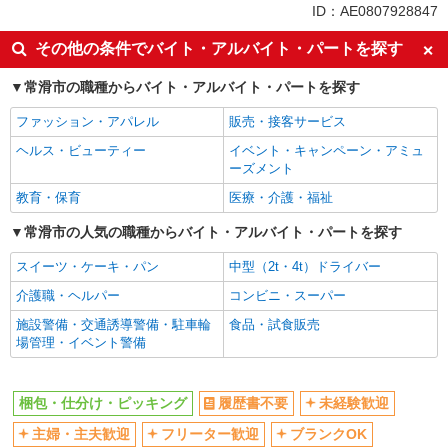
未経験歓迎
車通勤OK
ID：AE0807928847
交通費支給
社会保険あり
その他の条件でバイト・アルバイト・パートを探す
常滑市の職種からバイト・アルバイト・パートを探す
ファッション・アパレル
販売・接客サービス
ヘルス・ビューティー
イベント・キャンペーン・アミュ
ーズメント
教育・保育
医療・介護・福祉
常滑市の人気の職種からバイト・アルバイト・パートを探す
スイーツ・ケーキ・パン
中型（2t・4t）ドライバー
介護職・ヘルパー
コンビニ・スーパー
施設警備・交通誘導警備・駐車輪
食品・試食販売
場管理・イベント警備
梱包・仕分け・ピッキング
履歴書不要
未経験歓迎
主婦・主夫歓迎
フリーター歓迎
ブランクOK