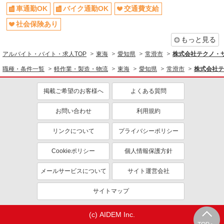
車通勤OK
バイク通勤OK
交通費支給
社会保険あり
もっと見る
アルバイト・バイト・求人TOP
東海
愛知県
常滑市
株式会社テクノ・サー
職種・条件一覧
軽作業・製造・物流
東海
愛知県
常滑市
株式会社テ
掲載ご希望のお客様へ
よくある質問
お問い合わせ
利用規約
リンクについて
プライバシーポリシー
Cookieポリシー
個人情報保護方針
メールサービスについて
サイト運営会社
サイトマップ
(c) AIDEM Inc.