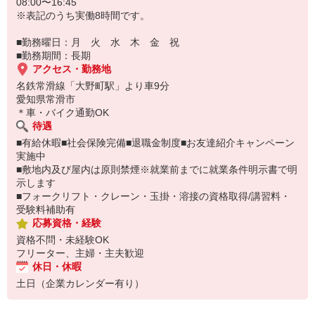
08:00〜16:45
※表記のうち実働8時間です。
■勤務曜日：月 火 水 木 金 祝
■勤務期間：長期
アクセス・勤務地
名鉄常滑線「大野町駅」より車9分
愛知県常滑市
＊車・バイク通勤OK
待遇
■有給休暇■社会保険完備■退職金制度■お友達紹介キャンペーン
実施中
■敷地内及び屋内は原則禁煙※就業前までに就業条件明示書で明
示します
■フォークリフト・クレーン・玉掛・溶接の資格取得/講習料・
受験料補助有
応募資格・経験
資格不問・未経験OK
フリーター、主婦・主夫歓迎
休日・休暇
土日（企業カレンダー有り）