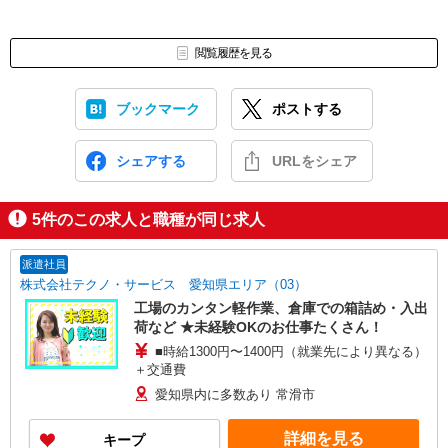
閲覧履歴を見る
ブックマーク
ポストする
シェアする
URLをシェア
5
件のこの求人と職種が同じ求人
派遣社員
株式会社テクノ・サービス 愛知県エリア（03）
工場のカンタン軽作業、倉庫での箱詰め・入出
荷など ★未経験OKのお仕事たくさん！
■時給1300円〜1400円（就業先により異なる）
＋交通費
愛知県内に多数あり 常滑市
詳細を見る
キープ