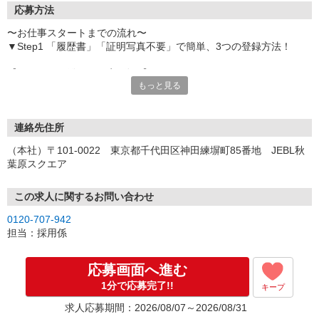
応募方法
〜お仕事スタートまでの流れ〜
▼Step1 「履歴書」「証明写真不要」で簡単、3つの登録方法！
【オンライン登録（目安5分）】
もっと見る
いつでも好きな時間に登録OK
【電話登録（目安20分）】
受付時間/平日9:00〜19:00
連絡先住所
※電話登録の場合、就業前には登録会へお越しください
（本社）〒101-0022 東京都千代田区神田練塀町85番地 JEBL秋
葉原スクエア
【来場登録（目安1時間30分）】
受付時間/平日10:00〜17:00
この求人に関するお問い合わせ
▼Step2 全国にあるお仕事の中から、あなたにピッタリのお仕事を
0120-707-942
ご案内
担当：採用係
▼Step3 就業前に職場見学で気になる事はしっかりチェック！
▼Step4 気に入ったら雇用契約・お仕事スタート
応募画面へ進む
応募⇒最短で2日後からの勤務も可能です！
1分で応募完了!!
キープ
求人応募期間：2026/08/07～2026/08/31