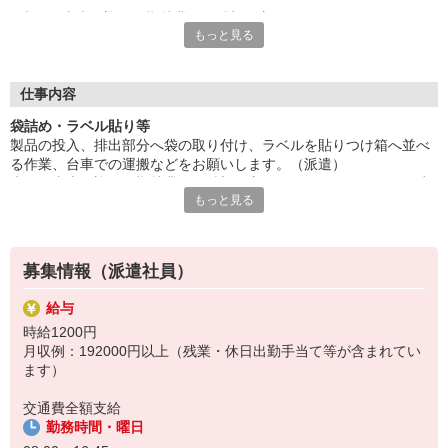
未経験者大歓迎。長期就業をご希望の方にもオススメ。キレイな
もっと見る
建物で快適にお仕事。
人気の日勤です。残業多めなのでシッカリ稼ぎたい方必見。ご応
募お待ちしています。
■お友達紹介キャンペーン！デジタルギフト3000円分プレゼント
仕事内容
（当社規定あり）
袋詰め・ラベル貼り等
製品の投入、排出部分へ袋の取り付け、ラベルを貼りつけ箱へ並べ
『テクノ・サービス』は、派遣業界大手スタッフサービスグルー
る作業、台車での運搬などをお願いします。（派遣）
プです。
未経験者大歓迎。長期就業をご希望の方にもオススメ。キレイな建
全国にあるお仕事の中から、一人ひとりのスキルや希望条件に応
もっと見る
物で快適にお仕事。
じたお仕事をご案内します。
人気の日勤です。残業多めなのでシッカリ稼ぎたい方必見。ご応募
安全管理体制も万全ですので安心してご就業いただけます。
お待ちしています。
＊簡単作業です
登録方法は、【オンライン】【電話】【登録会来場】の3つから
募集情報（派遣社員）
＊座り仕事です
選べます♪
★★履歴書・証明写真は不要！★★
給与
また、ご登録済の方はお仕事の紹介がスムーズです。
時給1200円
ご応募お待ちしています。
月収例：192000円以上（残業・休日出勤手当て等が含まれてい
ます）
交通費全額支給
勤務時間・曜日