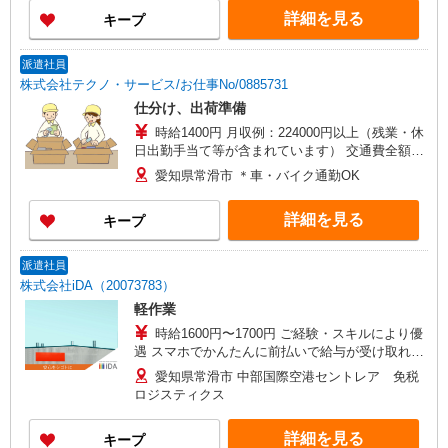
詳細を見る
キープ
派遣社員
株式会社テクノ・サービス/お仕事No/0885731
仕分け、出荷準備
時給1400円 月収例：224000円以上（残業・休
日出勤手当て等が含まれています） 交通費全額支
給
愛知県常滑市 ＊車・バイク通勤OK
詳細を見る
キープ
派遣社員
株式会社iDA（20073783）
軽作業
時給1600円〜1700円 ご経験・スキルにより優
遇 スマホでかんたんに前払いで給与が受け取れま
す（※上限、条件あり）
愛知県常滑市 中部国際空港セントレア 免税
ロジスティクス
詳細を見る
キープ