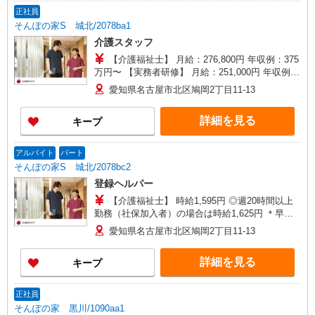
与 基本給2.08ヶ月分/年支給
正社員
そんぽの家S 城北/2078ba1
介護スタッフ
【介護福祉士】 月給：276,800円 年収例：375
万円〜 【実務者研修】 月給：251,000円 年収例：
341万円〜 【初任者研修】 月給：235,300円 年収
愛知県名古屋市北区鳩岡2丁目11-13
例：320万円〜 ※職務手当、働きがい向上手当、
日祝手当（月平均2回分）、夜勤手当（月平均5回
詳細を見る
キープ
分）等、毎月平均的に支払われる手当を含みま
す。 ※介護福祉士のみ、特別職務手当も含む ◎残
業時は別途時間外手当支給（超過1分〜） ◎賞
アルバイト
パート
与 基本給2.08ヶ月分/年支給
そんぽの家S 城北/2078bc2
登録ヘルパー
【介護福祉士】 時給1,595円 ◎週20時間以上
勤務（社保加入者）の場合は時給1,625円 ＊早朝
夜間（〜8:00、18:00〜）：時給1,994円〜 ＊日曜
愛知県名古屋市北区鳩岡2丁目11-13
祝日：時給1,895円〜 【実務者研修・初任者研修
（ヘルパー1級・2級）】 時給1,515円 ◎週20時間
詳細を見る
キープ
以上勤務（社保加入者）の場合は時給1,545円 ＊
早朝夜間（〜8:00、18:00〜）：時給1,894円〜 ＊
日曜祝日：時給1,815円〜 ◎身体介助、生活援助
正社員
が同時給 ◎キャンセル手当：職務時給の60％支給
そんぽの家 黒川/1090aa1