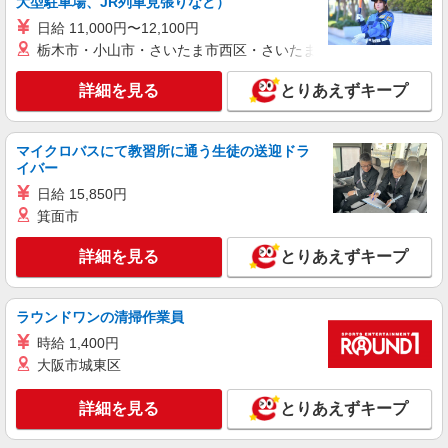
大型駐車場、JR列車見張りなど）
時給1,450円〜1,750円 ★週払いOK（規定あ
日給 11,000円〜12,100円
り） ※給与幅は経験・能力による
栃木市・小山市・さいたま市西区・さいたま市岩槻区・久喜市・
愛知県名古屋市北区 【最寄駅】名鉄小牧線
味鋺駅 ★勤務地は3000ヶ所以上★ 自宅から通い
詳細を見る
とりあえずキープ
やすいエリアなど、お好きな勤務地をお選び下さ
い！！
詳細を見る
キープ
マイクロバスにて教習所に通う生徒の送迎ドラ
イバー
派遣社員
株式会社kotrio /●NG-H-2093156
日給 15,850円
箕面市
平安通駅★未経験OKの人間関係に悩まない職
場へ★サ高住スタッフ
詳細を見る
とりあえずキープ
時給1500円〜2125円 ＜日払い有/週払い有/交
通費全支給(ガソリン代含む)＞
名古屋市北区
ラウンドワンの清掃作業員
時給 1,400円
詳細を見る
キープ
大阪市城東区
派遣社員
詳細を見る
とりあえずキープ
（株）ウィルオブ・ワークCW 名古屋支店/ms230101
高齢者向けマンションstaff