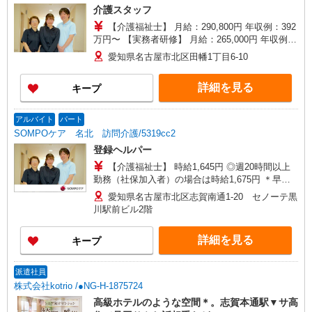
介護スタッフ
【介護福祉士】 月給：290,800円 年収例：392
万円〜 【実務者研修】 月給：265,000円 年収例：
360万円〜 【初任者研修・無資格】 月給：
愛知県名古屋市北区田幡1丁目6-10
249,300円 年収例：337万円〜 ※職務手当、働き
がい向上手当、日祝手当（月平均2回分）、夜勤手
詳細を見る
キープ
当（月平均5回分）等、毎月平均的に支払われる手
当を含みます。 ※介護福祉士のみ、特別職務手当
も含む ◎残業時は別途時間外手当支給（超過1
アルバイト
パート
分〜） ◎賞与 基本給2.08ヶ月分/年支給
SOMPOケア 名北 訪問介護/5319cc2
登録ヘルパー
【介護福祉士】 時給1,645円 ◎週20時間以上
勤務（社保加入者）の場合は時給1,675円 ＊早朝
夜間（〜8:00、18:00〜）：時給2,056円〜 ＊日曜
愛知県名古屋市北区志賀南通1-20 セノーテ黒
祝日：時給1,945円〜 【実務者研修・初任者研修
川駅前ビル2階
（ヘルパー1級・2級）】 時給1,565円 ◎週20時間
以上勤務（社保加入者）の場合は時給1,595円 ＊
詳細を見る
キープ
早朝夜間（〜8:00、18:00〜）：時給1,956円〜 ＊
日曜祝日：時給1,865円〜 ◎身体介助、生活援助
が同時給 ◎キャンセル手当：職務時給の60％支給
派遣社員
株式会社kotrio /●NG-H-1875724
高級ホテルのような空間＊。志賀本通駅▼サ高