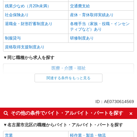
残業少なめ（月20h未満）
交通費支給
社会保険あり
産休・育休取得実績あり
退職金・財形貯蓄制度あり
各種手当（家族・役職・インセン
ティブなど）あり
制服貸与
研修制度あり
資格取得支援制度あり
同じ職種から求人を探す
医療・介護・福祉
介護職・ヘルパー
関連する条件をもっと見る
同じ特徴から求人を探す
未経験歓迎
ミドル（40代～）活躍中
ID：AE0730614569
ボーナス・賞与あり
車通勤OK
その他の条件でバイト・アルバイト・パートを探す
交通費支給
社会保険あり
名古屋市北区の職種からバイト・アルバイト・パートを探す
産休・育休取得実績あり
営業
軽作業・製造・物流