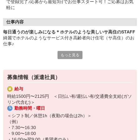
で登録完了♪応募から最短3日でお仕事スタート可！ご応募はお気
軽に
仕事内容
毎日通うのが楽しみになる＊ホテルのような美しいサ高住のSTAFF
綺麗でホテルのようなサービス付き高齢者向け住宅（サ高住）のお
仕事♪
もっと見る
―おもな仕事内容―
・安否確認や生活相談
・食事や入浴などの介助
・施設内やお部屋の簡単なお掃除
募集情報（派遣社員）
・お話し相手やレクリエーションのサポート
など
給与
時給1500円〜2125円 ＜日払い有/週払い有/交通費全支給(ガソ
いつも清潔に保たれた美しい館内は、一歩足を踏み入れるだけで背
リン代含む)＞
筋が伸び、温かい気持ちで1日をスタートできます♪
勤務時間・曜日
毎日入居者さんとお話をするので、カフェやホテルなどの接客業の
＜シフト制／休憩1h（夜勤の場合は2h）＞
経験がある方は、培ったスキルを大いに活かせる環境です◎
（例）
・7:30〜16:30
・9:00〜18:00
・16:00〜翌9:00（希望者のみ）