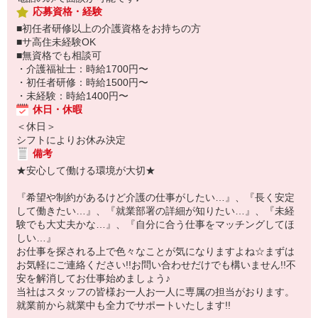
応募資格・経験
■初任者研修以上の介護資格をお持ちの方
■サ高住未経験OK
■無資格でも相談可
・介護福祉士：時給1700円〜
・初任者研修：時給1500円〜
・未経験：時給1400円〜
休日・休暇
＜休日＞
シフトによりお休み決定
備考
★安心して働ける環境が大切★
『希望や制約があるけど介護の仕事がしたい…』、『長く安定
して働きたい…』、『就業部署の詳細が知りたい…』、『未経
験でも大丈夫かな…』、『自分に合う仕事をマッチングしてほ
しい…』
お仕事を探される上で色々なことが気になりますよね☆まずは
お気軽にご連絡ください!!お問い合わせだけでも構いません!!不
安を解消してお仕事始めましょう♪
当社はスタッフの皆様お一人お一人に専属の担当がおります。
就業前から就業中も全力でサポートいたします!!