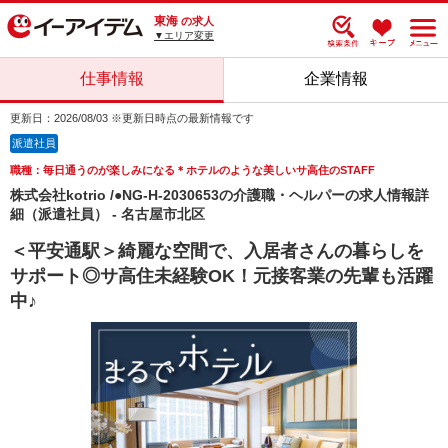
東海
の求人
▼エリア変更
仕事情報
企業情報
更新日：2026/08/03 ※更新日時点の最新情報です
派遣社員
職種：毎日通うのが楽しみになる＊ホテルのような美しいサ高住のSTAFF
株式会社kotrio /●NG-H-2030653の介護職・ヘルパーの求人情報詳
細（派遣社員） - 名古屋市北区
＜平安通駅＞綺麗な空間で、入居者さんの暮らしを
サポート◎サ高住未経験OK！元接客業の先輩も活躍
中♪