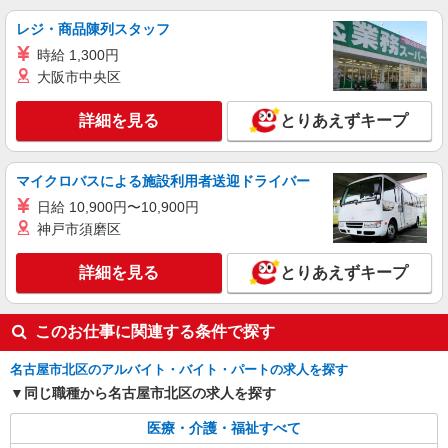
北区｜最寄り：平安通駅
レジ・商品陳列スタッフ
時給 1,300円
詳細を見る
キープ
大阪市中央区
正社員
詳細を見る
とりあえずキープ
デイサービス ソラスト楠/2380000043-020
介護職員（ヘルパー）（施設兼務）
月給231,200円〜257,200円（経験・能力等に
マイクロバスによる施設利用者送迎ドライバー
よる）
日給 10,900円〜10,900円
愛知県名古屋市北区三軒町237番地
神戸市須磨区
詳細を見る
キープ
詳細を見る
とりあえずキープ
派遣社員
株式会社kotrio /●NG-H-1992487
このお仕事に関連する条件で探す
[ 高収入 ]平安通駅近く【日収1.2万円】生活支
援員さん大募集！
名古屋市北区のアルバイト・バイト・パートの求人を探す
時給1500円〜2125円 ＜日払い有/週払い有/交
同じ職種から名古屋市北区の求人を探す
通費全支給(ガソリン代含む)＞
医療・介護・福祉すべて
名古屋市北区