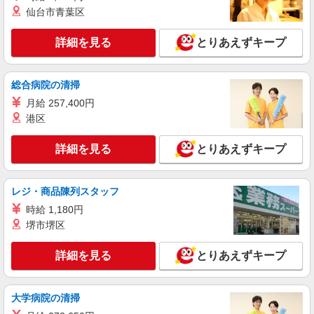
仙台市青葉区
時給1600円 ◆前払い・日払い・週払いOK
愛知県名古屋市北区
詳細を見る
とりあえずキープ
詳細を見る
キープ
総合病院の清掃
アルバイト
パート
派遣社員
紹介予定派遣
月給 257,400円
日研トータルソーシング株式会社 メディカルケア事業部/名古屋オフ
港区
ィス
未経験・無資格OKの介護スタッフ
詳細を見る
とりあえずキープ
時給1,450円〜1,750円 ★週払いOK（規定あ
り） ※給与幅は経験・能力による
愛知県名古屋市北区 【最寄駅】地下鉄名城
レジ・商品陳列スタッフ
線 名城公園駅より徒歩6分 ★勤務地は3000ヶ所
時給 1,180円
以上★ 自宅から通いやすいエリアなど、お好きな
勤務地をお選び下さい！！
堺市堺区
詳細を見る
キープ
詳細を見る
とりあえずキープ
派遣社員
株式会社ブレイブ（マイナビグループ）/MD23
介護スタッフ ◆デイサービス、サービス付き
大学病院の清掃
高齢者向け住宅、グループホームなど様々な勤