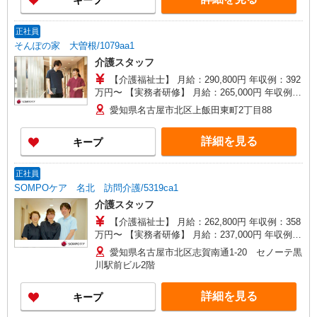
キープ
正社員
そんぽの家 大曽根/1079aa1
介護スタッフ
【介護福祉士】 月給：290,800円 年収例：392
万円〜 【実務者研修】 月給：265,000円 年収例：
360万円〜 【初任者研修・無資格】 月給：
愛知県名古屋市北区上飯田東町2丁目88
249,300円 年収例：337万円〜 ※職務手当、働き
がい向上手当、日祝手当（月平均2回分）、夜勤手
詳細を見る
キープ
当（月平均5回分）等、毎月平均的に支払われる手
当を含みます。 ※介護福祉士のみ、特別職務手当
も含む ◎残業時は別途時間外手当支給（超過1
正社員
分〜） ◎賞与 基本給2.08ヶ月分/年支給
SOMPOケア 名北 訪問介護/5319ca1
介護スタッフ
【介護福祉士】 月給：262,800円 年収例：358
万円〜 【実務者研修】 月給：237,000円 年収例：
325万円〜 【初任者研修】 月給：221,300円 年収
愛知県名古屋市北区志賀南通1-20 セノーテ黒
例：304万円〜 ※職務手当、働きがい向上手当、
川駅前ビル2階
日祝手当（月平均2回分）等、毎月平均的に支払わ
れる手当を含みます。 ※介護福祉士のみ、特別職
詳細を見る
キープ
務手当も含む ■夜勤手当別途支給：5,000円/回 ◎
残業時は別途時間外手当支給（超過1分〜） ◎賞