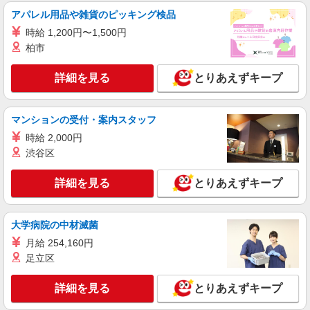
時給1600円 ◆前払い・日払い・週払いOK
アパレル用品や雑貨のピッキング検品
愛知県名古屋市北区
時給 1,200円〜1,500円
柏市
詳細を見る
キープ
詳細を見る
とりあえずキープ
正社員
デイサービス ソラスト楠/2380000043-009
マンションの受付・案内スタッフ
介護管理職（施設長代理・所長代理）
月給287,940円 ＜給与補足＞月額249,000円＋
時給 2,000円
定額時間外手当38,940円（20時間/超過分は別途支
渋谷区
給）
愛知県名古屋市北区三軒町237番地
詳細を見る
とりあえずキープ
詳細を見る
キープ
大学病院の中材滅菌
派遣社員
株式会社kotrio /●NG-H-2029409
月給 254,160円
足立区
夕方までのデイサービス☆車の運転できる方優
遇【平安通駅】
詳細を見る
とりあえずキープ
時給1500円〜2125円 ＜日払い有/週払い有/交
通費全支給(ガソリン代含む)＞