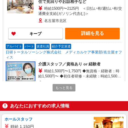
住で見回りやお話相手など
時給1500円〜2125円 ＜日払い有/週払い有/交
通費全支給(ガソリン代含む)＞
名古屋市北区
詳細を見る
キープ
アルバイト
パート
派遣社員
紹介予定派遣
日研トータルソーシング株式会社 メディカルケア事業部/名古屋オフ
ィス
介護スタッフ／資格あり or 経験者
時給1,500円〜1,750円 ◆無資格・経験者：時
給1,500円〜 ◆初任者研修・未経験：時給1,500
円〜 ◆初任者研修・経験者：時給1,600円〜 ◆介
愛知県名古屋市北区 【最寄駅】上飯田駅 ★勤
護福祉士：時給1,750円〜 ※経験者は3ヶ月以上 ※
もっと見る
務地は3000ヶ所以上★ 自宅から通いやすいエリア
給与幅は経験・能力による ★週払いOK（規定あ
など、お好きな勤務地をお選び下さい！！
り）
詳細を見る
キープ
あなたにおすすめの求人情報
派遣社員
ホールスタッフ
（株）ウィルオブ・ワークCW 名古屋支店/ms230101
時給 1,150円
高齢者向け住宅staff