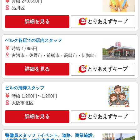
月給 273,650円
務先から選べます。
未経験：時給1400〜1600円（資格・経験によ
品川区
る） 経験者：時給1600〜1800円（資格・経験によ
る） ◎月収例 時給1800円×1日8時間×22日（週5
愛知県名古屋市北区 【最寄駅】 ◆各線「上飯
日）＝31万6800円 ◆昇給あり ◆支払い方法 ※日
詳細を見る
とりあえずキープ
田駅」 ◆各線「平安通駅」 ◆名鉄小牧線「味鋺
払い/週払い/月払い対応も可能です。詳しくは面談
駅」 ★その他、近隣に多数勤務地あります！
時にご相談ください。 ◆交通費：別途全額支給 ※
詳細を見る
キープ
当社規定あり
ベルク各店での店内スタッフ
時給 1,065円
派遣社員
古河市・佐野市・前橋市・高崎市・伊勢崎市・太田市・館林市・
株式会社kotrio /●NG-H-1905830
平安通駅▼綺麗なサ高住で生活ケア▼清掃やフ
詳細を見る
とりあえずキープ
ロアの巡回など
時給1500円〜2125円 ＜日払い有/週払い有/交
通費全支給(ガソリン代含む)＞
ビルの清掃スタッフ
名古屋市北区
時給 1,200円〜1,200円
大阪市北区
詳細を見る
キープ
詳細を見る
とりあえずキープ
アルバイト
パート
派遣社員
紹介予定派遣
日研トータルソーシング株式会社 メディカルケア事業部/名古屋オフ
ィス
警備員スタッフ（イベント、道路、商業施設、
未経験・無資格OKの介護スタッフ