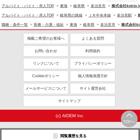
アルバイト・バイト・求人TOP
東海
岐阜県
多治見市
株式会社kotrio 
アルバイト・バイト・求人TOP
岐阜県の路線
ＪＲ中央本線
多治見駅
職種・条件一覧
医療・介護・福祉
東海
岐阜県
多治見市
株式会社kot
掲載ご希望のお客様へ
よくある質問
お問い合わせ
利用規約
リンクについて
プライバシーポリシー
Cookieポリシー
個人情報保護方針
メールサービスについて
サイト運営会社
サイトマップ
(c) AIDEM Inc.
TOPへ
閲覧履歴を見る