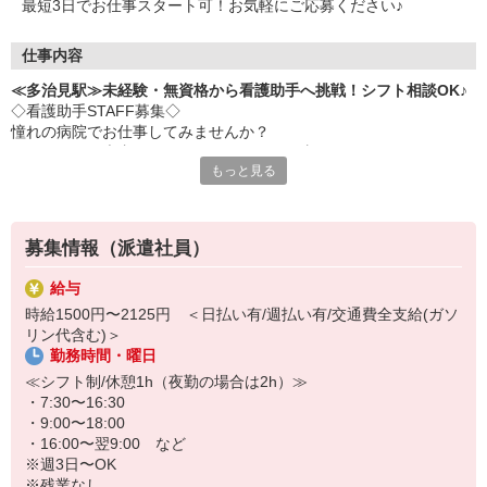
最短3日でお仕事スタート可！お気軽にご応募ください♪
仕事内容
≪多治見駅≫未経験・無資格から看護助手へ挑戦！シフト相談OK♪
◇看護助手STAFF募集◇
憧れの病院でお仕事してみませんか？
ナースさんや患者さんをサポートするお仕事です♪
もっと見る
＜おもな仕事内容＞
・シーツ交換
・病室の清掃
募集情報（派遣社員）
・医療器具の消毒
・患者さんの生活介助
給与
など
時給1500円〜2125円 ＜日払い有/週払い有/交通費全支給(ガソ
リン代含む)＞
◇完全未経験でも安心◇
勤務時間・曜日
・充実した研修制度あり♪優しい先輩が丁寧に教えてくれます。
・サポート業務が中心なので、難しいことは特にありません！無資
≪シフト制/休憩1h（夜勤の場合は2h）≫
格・未経験でもすぐに活躍できます♪
・7:30〜16:30
・9:00〜18:00
シフトの融通も利くのでプライベートを重視したい人にもおススメ
・16:00〜翌9:00 など
です！
※週3日〜OK
※残業なし