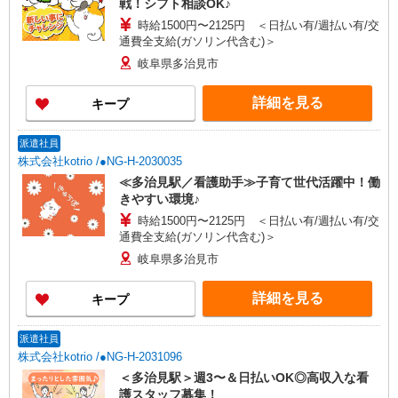
戦！シフト相談OK♪
時給1500円〜2125円 ＜日払い有/週払い有/交
通費全支給(ガソリン代含む)＞
岐阜県多治見市
詳細を見る
キープ
派遣社員
株式会社kotrio /●NG-H-2030035
≪多治見駅／看護助手≫子育て世代活躍中！働
きやすい環境♪
時給1500円〜2125円 ＜日払い有/週払い有/交
通費全支給(ガソリン代含む)＞
岐阜県多治見市
詳細を見る
キープ
派遣社員
株式会社kotrio /●NG-H-2031096
＜多治見駅＞週3〜＆日払いOK◎高収入な看
護スタッフ募集！