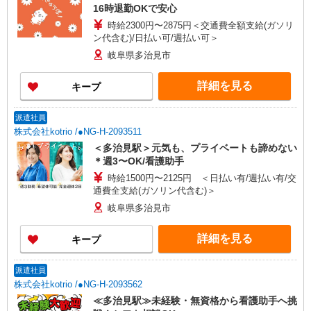
16時退勤OKで安心
時給2300円〜2875円＜交通費全額支給(ガソリ
ン代含む)/日払い可/週払い可＞
岐阜県多治見市
詳細を見る
キープ
派遣社員
株式会社kotrio /●NG-H-2093511
＜多治見駅＞元気も、プライベートも諦めない
＊週3〜OK/看護助手
時給1500円〜2125円 ＜日払い有/週払い有/交
通費全支給(ガソリン代含む)＞
岐阜県多治見市
詳細を見る
キープ
派遣社員
株式会社kotrio /●NG-H-2093562
≪多治見駅≫未経験・無資格から看護助手へ挑