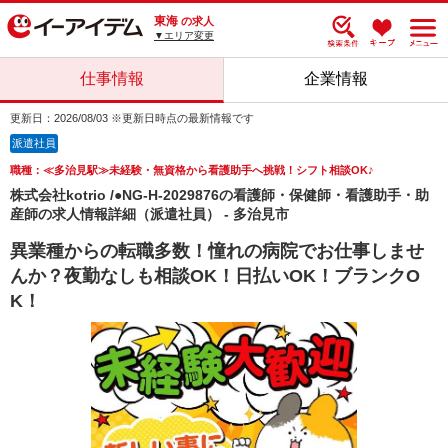
東海
の求人
▼エリア変更
仕事情報
企業情報
更新日：2026/08/03 ※更新日時点の最新情報です
派遣社員
職種：≪多治見駅≫未経験・無資格から看護助手へ挑戦！シフト相談OK♪
株式会社kotrio /●NG-H-2029876の看護師・保健師・看護助手・助
産師の求人情報詳細（派遣社員） - 多治見市
異業種からの転職多数！憧れの病院でお仕事しませ
んか？夜勤なしも相談OK！日払いOK！ブランクO
K！