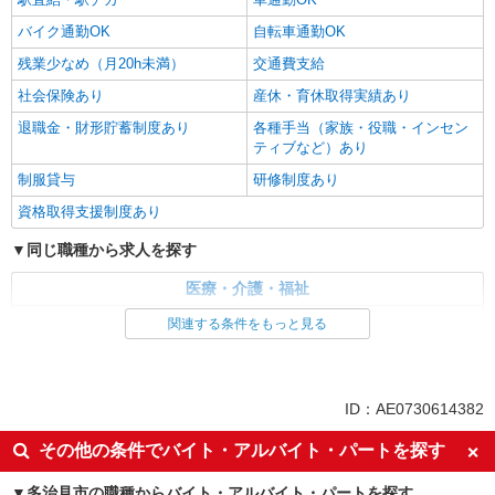
バイク通勤OK
自転車通勤OK
残業少なめ（月20h未満）
交通費支給
社会保険あり
産休・育休取得実績あり
退職金・財形貯蓄制度あり
各種手当（家族・役職・インセン
ティブなど）あり
制服貸与
研修制度あり
資格取得支援制度あり
同じ職種から求人を探す
医療・介護・福祉
看護師・保健師・看護助手・助産師
関連する条件をもっと見る
同じ特徴から求人を探す
未経験歓迎
ミドル（40代～）活躍中
ID：AE0730614382
ボーナス・賞与あり
車通勤OK
その他の条件でバイト・アルバイト・パートを探す
交通費支給
社会保険あり
多治見市の職種からバイト・アルバイト・パートを探す
産休・育休取得実績あり