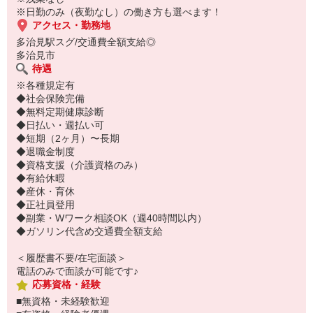
ご応募お待ちしております♪
※日勤のみ（夜勤なし）の働き方も選べます！
アクセス・勤務地
多治見駅スグ/交通費全額支給◎
多治見市
待遇
※各種規定有
◆社会保険完備
◆無料定期健康診断
◆日払い・週払い可
◆短期（2ヶ月）〜長期
◆退職金制度
◆資格支援（介護資格のみ）
◆有給休暇
◆産休・育休
◆正社員登用
◆副業・Wワーク相談OK（週40時間以内）
◆ガソリン代含め交通費全額支給
＜履歴書不要/在宅面談＞
電話のみで面談が可能です♪
応募資格・経験
■無資格・未経験歓迎