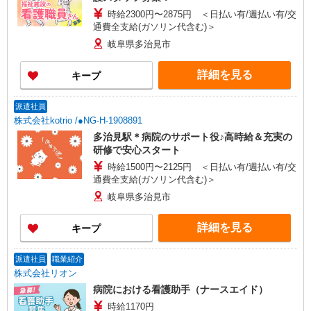
時給2300円〜2875円 ＜日払い有/週払い有/交
通費全支給(ガソリン代含む)＞
岐阜県多治見市
詳細を見る
キープ
派遣社員
株式会社kotrio /●NG-H-1908891
多治見駅＊病院のサポート役♪高時給＆充実の
研修で安心スタート
時給1500円〜2125円 ＜日払い有/週払い有/交
通費全支給(ガソリン代含む)＞
岐阜県多治見市
詳細を見る
キープ
派遣社員
職業紹介
株式会社リオン
病院における看護助手（ナースエイド）
時給1170円