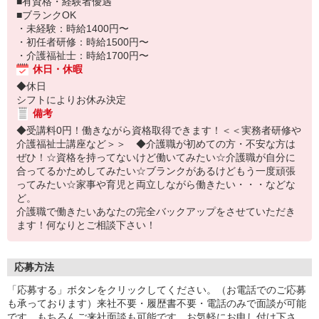
■有資格・経験者優遇
■ブランクOK
・未経験：時給1400円〜
・初任者研修：時給1500円〜
・介護福祉士：時給1700円〜
休日・休暇
◆休日
シフトによりお休み決定
備考
◆受講料0円！働きながら資格取得できます！＜＜実務者研修や
介護福祉士講座など＞＞ ◆介護職が初めての方・不安な方は
ぜひ！☆資格を持ってないけど働いてみたい☆介護職が自分に
合ってるかためしてみたい☆ブランクがあるけどもう一度頑張
ってみたい☆家事や育児と両立しながら働きたい・・・などな
ど。
介護職で働きたいあなたの完全バックアップをさせていただき
ます！何なりとご相談下さい！
応募方法
「応募する」ボタンをクリックしてください。（お電話でのご応募
も承っております）来社不要・履歴書不要・電話のみで面談が可能
です。もちろんご来社面談も可能です。お気軽にお申し付け下さ