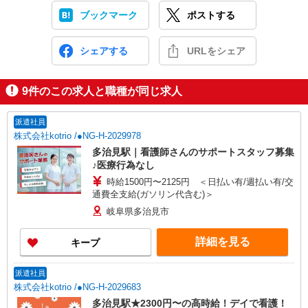
ブックマーク
ポストする
シェアする
URLをシェア
9
件のこの求人と職種が同じ求人
派遣社員
株式会社kotrio /●NG-H-2029978
多治見駅｜看護師さんのサポートスタッフ募集
♪医療行為なし
時給1500円〜2125円 ＜日払い有/週払い有/交
通費全支給(ガソリン代含む)＞
岐阜県多治見市
詳細を見る
キープ
派遣社員
株式会社kotrio /●NG-H-2029683
多治見駅★2300円〜の高時給！デイで看護！