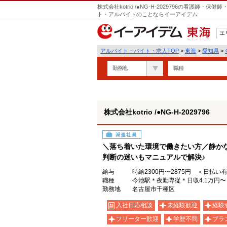
株式会社kotrio /●NG-H-2029796の看護師
ト・アルバイトのことならイーアイデム
エ
東海
アルバイト・バイト・求人TOP
>
東海
>
愛知県
>
勤務地
職種
株式会社kotrio /●NG-H-2029796
派遣社員
＼落ち着いた環境で働きたい方／静か
判断の迷いもマニュアルで解決♪
給与
時給2300円〜2875円 ＜日払い
職種
今池駅＊夜勤専従＊日収4.1万円
勤務地
名古屋市千種区
入社日応相談
未経験歓迎
経験
フリーター歓迎
学歴不問
ブラ