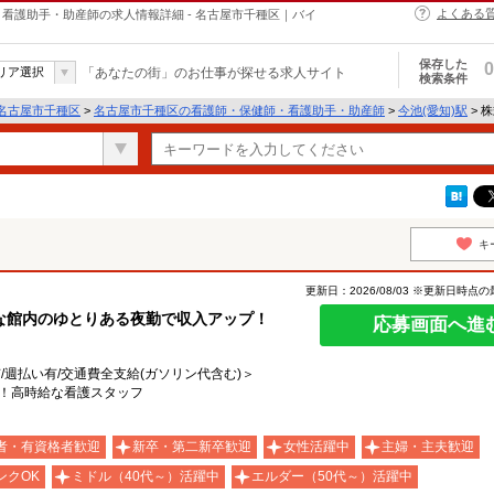
よくある
・保健師・看護助手・助産師の求人情報詳細 - 名古屋市千種区｜バイ
保存した
0
リア選択
「あなたの街」のお仕事が探せる求人サイト
検索条件
名古屋市千種区
>
名古屋市千種区の看護師・保健師・看護助手・助産師
>
今池(愛知)駅
> 株
キ
更新日：2026/08/03 ※更新日時点
な館内のゆとりある夜勤で収入アップ！
応募画面へ進
有/週払い有/交通費全支給(ガソリン代含む)＞
〜！高時給な看護スタッフ
者・有資格者歓迎
新卒・第二新卒歓迎
女性活躍中
主婦・主夫歓迎
ンクOK
ミドル（40代～）活躍中
エルダー（50代～）活躍中