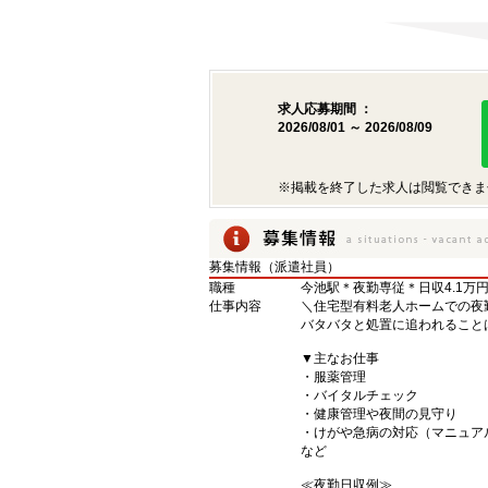
求人応募期間 ：
2026/08/01 ～ 2026/08/09
※掲載を終了した求人は閲覧できま
募集情報（派遣社員）
職種
今池駅＊夜勤専従＊日収4.1万
仕事内容
＼住宅型有料老人ホームでの夜
バタバタと処置に追われること
▼主なお仕事
・服薬管理
・バイタルチェック
・健康管理や夜間の見守り
・けがや急病の対応（マニュ
など
≪夜勤日収例≫