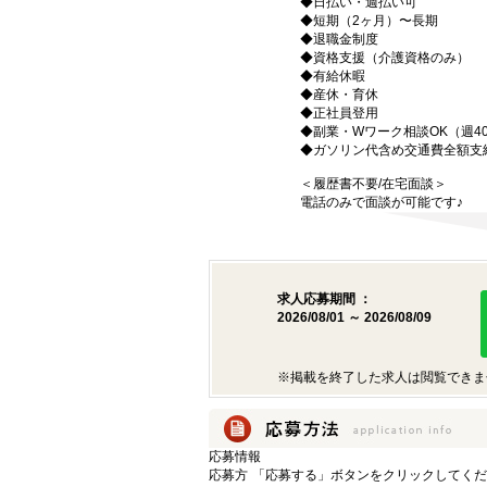
◆日払い・週払い可
◆短期（2ヶ月）〜長期
◆退職金制度
◆資格支援（介護資格のみ）
◆有給休暇
◆産休・育休
◆正社員登用
◆副業・Wワーク相談OK（週4
◆ガソリン代含め交通費全額支
＜履歴書不要/在宅面談＞
電話のみで面談が可能です♪
求人応募期間 ：
2026/08/01 ～ 2026/08/09
※掲載を終了した求人は閲覧できま
応募情報
応募方
「応募する」ボタンをクリックしてくだ