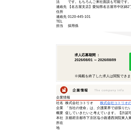
法
です。もちろんご来社面談も可能です。
連絡先
【名古屋支店】愛知県名古屋市中区錦2丁目9
住所
連絡先
0120-445-101
TEL
担当
採用係
求人応募期間 ：
2026/08/01 ～ 2026/08/09
※掲載を終了した求人は閲覧できま
企業情報
社名
株式会社コトリオ
株式会社コトリオ
企業
「当社の使命」は、介護業界で頑張りた
概要
促していきたいと考えています。【許認可番号】
本社
京都府京都市下京区塩小路通西洞院東入東塩
所在
地