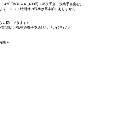
H＋3,450円×3H＝41,400円（深夜手当・残業手当含む）
きます。シフト時間外の残業は基本的にありません。
も大切にできます♪
払い有/週払い有/交通費全支給(ガソリン代含む)＞
時間≫