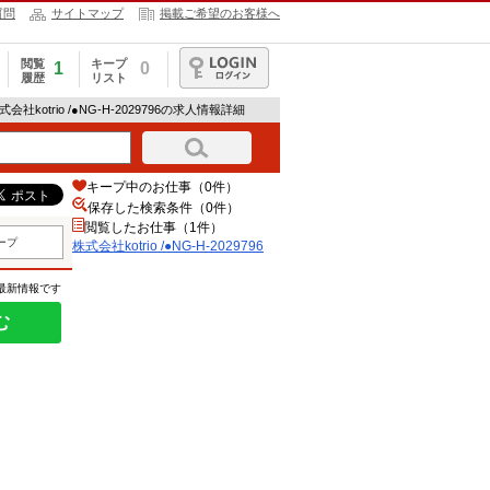
質問
サイトマップ
掲載ご希望のお客様へ
閲覧
キープ
1
0
履歴
リスト
ログイン
式会社kotrio /●NG-H-2029796の求人情報詳細
キープ中のお仕事（0件）
保存した検索条件（
0
件）
閲覧したお仕事（1件）
ープ
株式会社kotrio /●NG-H-2029796
の最新情報です
む