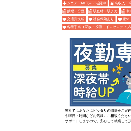
シニア（60代～）活躍中
高収入・
禁煙・分煙
駅直結・駅チカ
車
交通費支給
社会保険あり
産休
各種手当（家族・役職・インセンティブ
弊社ではあなたにピッタリの職場をご案
や曜日・時間などお気軽にご相談くださ
サポートしますので、安心して就業して