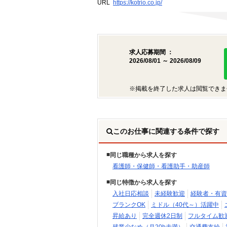
URL
https://kotrio.co.jp/
求人応募期間 ：
2026/08/01 ～ 2026/08/09
※掲載を終了した求人は閲覧できま
このお仕事に関連する条件で探す
同じ職種から求人を探す
看護師・保健師・看護助手・助産師
同じ特徴から求人を探す
入社日応相談
未経験歓迎
経験者・有資
ブランクOK
ミドル（40代～）活躍中
昇給あり
完全週休2日制
フルタイム歓