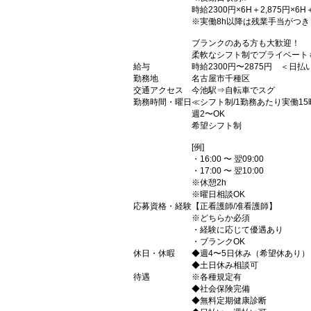
時給2300円×6H＋2,875円×6
※実働8h以降は残業手当がつ
ブランクのある方も大歓迎！
柔軟なシフト制でプライベート
給与
時給2300円〜2875円 ＜日
勤務地
名古屋市千種区
交通アクセス
今池駅⇒自転車でスグ
勤務時間・曜日
≪シフト制/1勤務あたり実働15
週2〜OK
希望シフト制
[例]
・16:00 〜 翌09:00
・17:00 〜 翌10:00
※休憩2h
※曜日相談OK
応募資格・経験
【正看護師/准看護師】
※どちらか必須
・経験に応じて優遇あり
・ブランクOK
休日・休暇
◆週4〜5日休み（希望休あり）
◆土日休み相談可
待遇
※各種規定有
◆社会保険完備
◆無料定期健康診断