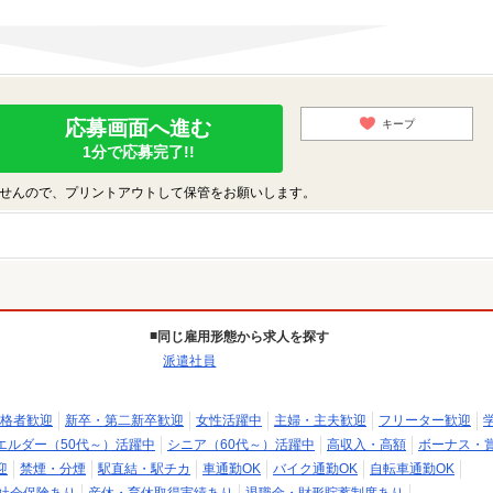
応募画面へ進む
キープ
1分で応募完了!!
せんので、プリントアウトして保管をお願いします。
同じ雇用形態から求人を探す
派遣社員
格者歓迎
新卒・第二新卒歓迎
女性活躍中
主婦・主夫歓迎
フリーター歓迎
エルダー（50代～）活躍中
シニア（60代～）活躍中
高収入・高額
ボーナス・
迎
禁煙・分煙
駅直結・駅チカ
車通勤OK
バイク通勤OK
自転車通勤OK