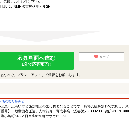
お気軽にお申し付け下さい。
-27 NMF 名古屋伏見ビル2F
応募画面へ進む
キープ
1分で応募完了!!
せんので、プリントアウトして保管をお願いします。
の他の求人をみる
いと思う志高い方と施設様との架け橋となることです。資格支援を無料で実施し、業
一般労働者派遣、人材紹介・育成事業 派遣/派26-300203、紹介/26-ユ-300
小路町843-2 日本生命京都ヤサカビル8F