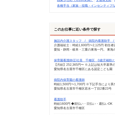
残業少なめ（月20h未満）
交通費支給
各種手当（家族・役職・インセンティブ
このお仕事に近い条件で探す
施設内介護スタッフ / 病院内看護助手 
愛知・静岡・岐阜・三重の東海一円。 東海
保育園看護師/正社員 千種区 0歳児補助
愛知県名古屋市千種区にある認定こども園
病院内保育園の看護師
愛知県名古屋市千種区若水一丁目2番23号
看護助手
時給1600円 ◆前払い・日払い・週払いOK
愛知県名古屋市千種区