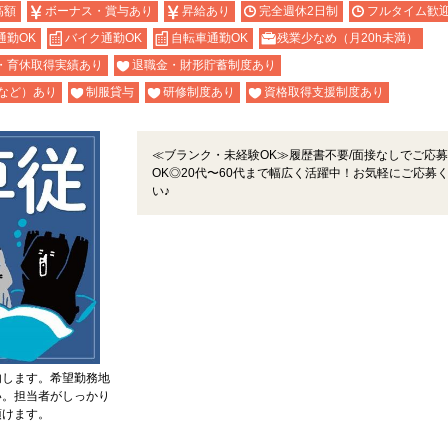
高額
ボーナス・賞与あり
昇給あり
完全週休2日制
フルタイム歓
通勤OK
バイク通勤OK
自転車通勤OK
残業少なめ（月20h未満）
・育休取得実績あり
退職金・財形貯蓄制度あり
など）あり
制服貸与
研修制度あり
資格取得支援制度あり
≪ブランク・未経験OK≫履歴書不要/面接なしでご応募
OK◎20代〜60代まで幅広く活躍中！お気軽にご応募
い♪
内します。希望勤務地
い。担当者がしっかり
頂けます。