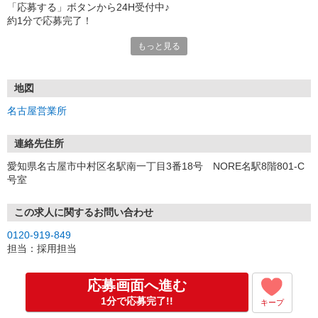
「応募する」ボタンから24H受付中♪
約1分で応募完了！
もっと見る
■電話応募の場合
電話応募も歓迎！（受付:10:00〜20:00）
土日祝も受付中♪
地図
【選考フロー】
名古屋営業所
①応募から3営業日を目安に、メールorお電話でご連絡します。
②面接日時を決定！「0120」から始まる電話番号からご連絡します
★スマホでWEB面接（LINEなど）・出張面接・事務所面接と選べま
連絡先住所
す
愛知県名古屋市中村区名駅南一丁目3番18号 NORE名駅8階801-C
③面接実施（履歴書不要）
号室
④勤務開始（スタート日は応相談）
※ご希望があれば、職場見学の調整もOKです！
この求人に関するお問い合わせ
お気軽にご応募ください♪
0120-919-849
担当：採用担当
応募画面へ進む
1分で応募完了!!
キープ