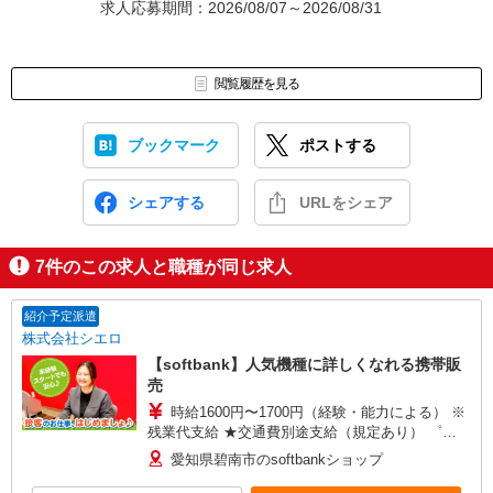
求人応募期間：2026/08/07～2026/08/31
閲覧履歴を見る
ブックマーク
ポストする
シェアする
URLをシェア
7
件のこの求人と職種が同じ求人
紹介予定派遣
株式会社シエロ
【softbank】人気機種に詳しくなれる携帯販
売
時給1600円〜1700円（経験・能力による） ※
残業代支給 ★交通費別途支給（規定あり） ゜
+゜・。○。・゜+゜・。○。・゜+゜ 入社祝い金10
愛知県碧南市のsoftbankショップ
万円支給(規定有) お友達を紹介頂くと, インセンテ
ィブ支給(規定有) ★月2回払い・週払い可能（規程