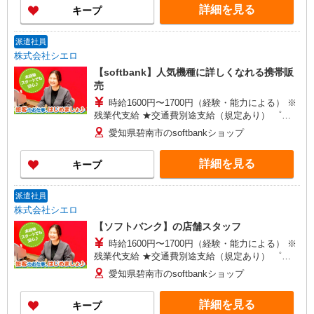
詳細を見る
キープ
有）★ ゜・。○。・゜+゜・。○。・゜+゜
派遣社員
株式会社シエロ
【softbank】人気機種に詳しくなれる携帯販
売
時給1600円〜1700円（経験・能力による） ※
残業代支給 ★交通費別途支給（規定あり） ゜
+゜・。○。・゜+゜・。○。・゜+゜ 入社祝い金10
愛知県碧南市のsoftbankショップ
万円支給(規定有) お友達を紹介頂くと, インセンテ
ィブ支給(規定有) ★月2回払い・週払い可能（規程
詳細を見る
キープ
有）★ ゜・。○。・゜+゜・。○。・゜+゜
派遣社員
株式会社シエロ
【ソフトバンク】の店舗スタッフ
時給1600円〜1700円（経験・能力による） ※
残業代支給 ★交通費別途支給（規定あり） ゜
+゜・。○。・゜+゜・。○。・゜+゜ 入社祝い金10
愛知県碧南市のsoftbankショップ
万円支給(規定有) お友達を紹介頂くと, インセンテ
ィブ支給(規定有) ★月2回払い・週払い可能（規程
詳細を見る
キープ
有）★ ゜・。○。・゜+゜・。○。・゜+゜