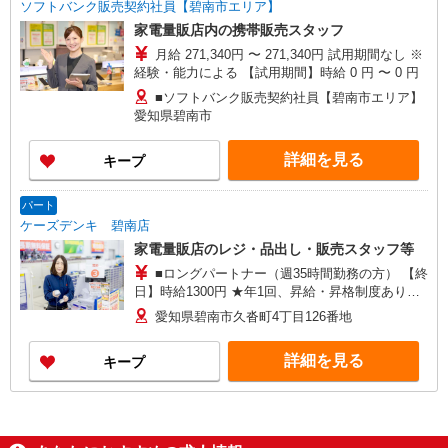
ソフトバンク販売契約社員【碧南市エリア】
家電量販店内の携帯販売スタッフ
月給 271,340円 〜 271,340円 試用期間なし ※
経験・能力による 【試用期間】時給 0 円 〜 0 円
■ソフトバンク販売契約社員【碧南市エリア】
愛知県碧南市
詳細を見る
キープ
パート
ケーズデンキ 碧南店
家電量販店のレジ・品出し・販売スタッフ等
■ロングパートナー（週35時間勤務の方） 【終
日】時給1300円 ★年1回、昇給・昇格制度あり
（当社規定あり） ★上記時給はスタート時の時給
愛知県碧南市久沓町4丁目126番地
です。 元気で明るいあいさつができる方は、しっ
かり昇給しています！
詳細を見る
キープ