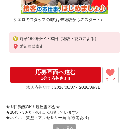
シエロのスタッフの9割は未経験からのスタート♪
時給1600円〜1700円（経験・能力による）
※残業代支給
愛知県碧南市
★交通費別途支給（規定あり）
゜+゜・。○。・゜+゜・。○。・゜+゜
入社祝い金10万円支給(規定有)
応募画面へ進む
お友達を紹介頂くと,
1分で応募完了!!
キープ
インセンティブ支給(規定有)
求人応募期間：2026/08/07～2026/08/31
★月2回払い・週払い可能（規程有）★
゜・。○。・゜+゜・。○。・゜+゜
★即日勤務OK！履歴書不要★
★20代・30代・40代が活躍しています♪
★ネイル・髪型・アクセサリー自由(規定あり)
もっと見る
各キャリアの新機種が特別価格で購入OK！！