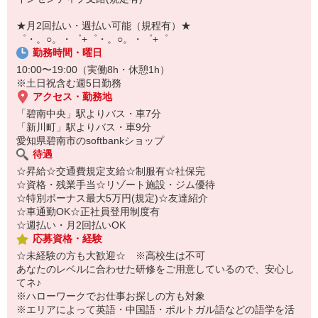
自宅に居ながらスマホでカンタン面接OK！
オンライン面談なのでスピード対応。
★月2回払い・週払い可能（規程有）★
即日登録もOK♪
゜・。○。・゜+゜・。○。・゜+゜
勤務時間・曜日
気になった方はお気軽にご相談ください！
10:00〜19:00（実働8h・休憩1h）
※土日祝含む週5日勤務
アクセス・勤務地
「碧南中央」駅よりバス・車7分
「新川町」駅よりバス・車9分
愛知県碧南市のsoftbankショップ
待遇
☆昇給☆交通費規定支給☆制服有☆社保完
☆資格・残業手当☆リゾート施設・ジム優待
☆特別ボーナス最大5万円(規定)☆友達紹介
☆車通勤OK☆正社員登用制度有
☆週払い・月2回払いOK
応募資格・経験
☆未経験の方も大歓迎☆ ※高校生は不可
あなたのレベルに合わせた研修をご用意しているので、安心し
てネ♪
※ハローワークでお仕事お探しの方も対象
※エリアによって英語・中国語・ポルトガル語などの語学を活