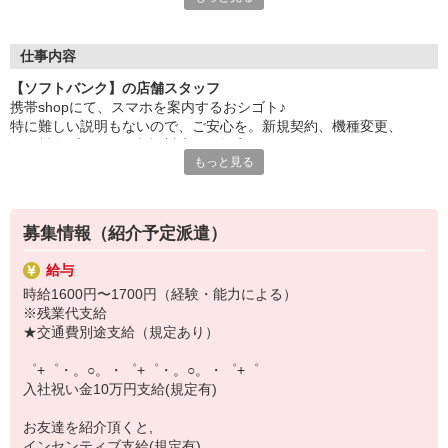
自分だけじゃなくって、
家族や友人にも適用されます！
仕事内容
さらに！各種リゾート施設やスポーツジムなどが
【ソフトバンク】の店舗スタッフ
特別割引価格でご利用可能☆
携帯shopにて、スマホを案内するおシゴト♪
お得に過ごしたいあなたの味方です♪
特に難しい説明もないので、ご安心を。新規契約、機種変更、
各種料金プランのご相談対応・ご提案などをお願いします。
【選べるお仕事いろいろ】
もっと見る
￣￣￣￣￣￣￣￣￣￣￣
初めての方でも安心♪
▼オフィスワーク
あなた専属のコーディネーターが親切・丁寧にフォローするので、
事務、経理、データ入力、コールセンター、受付
満足度◎
▼工場・製造・軽作業系
募集情報（紹介予定派遣）
機械/食品製造・梱包・仕分け・加工・組立・検査
■携帯やインターネット販売業務
▼美容系
給与
docomo(ドコモ)/au(エーユー)・KDDI/softbank(ソフトバンク)など
眉毛サロンのアイブロウ・ネイリスト・エステ
時給1600円〜1700円（経験・能力による）
の大手キャリアから
▼営業・販売
※残業代支給
ワイモバイル(Y!mobille)、楽天モバイル、UQなど格安スマホまで幅
法人営業・アパレル販売・個別指導塾・人材紹介
★交通費別途支給（規定あり）
広く紹介可能♪
▼人気案件も多数♪
人気のApple（アップル）店舗もございます！
短期・期間限定・オープニング・官公庁案件
゜+゜・。○。・゜+゜・。○。・゜+゜
上場/優良/大手企業など
入社祝い金10万円支給(規定有)
【スマホ面接実施中】
お友達を紹介頂くと,
￣￣￣￣￣￣￣￣￣
インセンティブ支給(規定有)