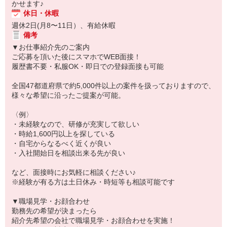
かせます♪
休日・休暇
週休2日(月8〜11日）、有給休暇
備考
▼お仕事紹介先のご案内
ご応募を頂いた後にスマホでWEB面接！
履歴書不要・私服OK・即日での登録面接も可能
全国47都道府県で約5,000件以上の案件を扱っておりますので、
様々な希望に沿ったご提案が可能。
〈例〉
・未経験なので、研修が充実して欲しい
・時給1,600円以上を探している
・自宅からなるべく近くが良い
・入社開始日を相談出来る先が良い
など、面接時にお気軽に相談ください♪
※経験が有る方は土日休み・時短等も相談可能です
▼職場見学・お顔合わせ
勤務先の希望が決まったら
紹介先希望の会社で職場見学・お顔合わせを実施！