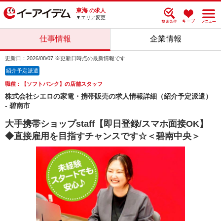
東海
の求人
▼エリア変更
仕事情報
企業情報
更新日：2026/08/07 ※更新日時点の最新情報です
紹介予定派遣
職種：【ソフトバンク】の店舗スタッフ
株式会社シエロの家電・携帯販売の求人情報詳細（紹介予定派遣）
- 碧南市
大手携帯ショップstaff【即日登録/スマホ面接OK】
◆直接雇用を目指すチャンスです☆＜碧南中央＞