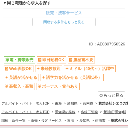
同じ職種から求人を探す
販売・接客サービス
家電・携帯販売
関連する条件をもっと見る
同じ特徴から求人を探す
未経験歓迎
ミドル（40代～）活躍中
ID：AE0807950526
英語が活かせる
ボーナス・賞与あり
日払い
車通勤OK
家電・携帯販売
即日勤務OK
履歴書不要
交通費支給
社会保険あり
Web面接OK
未経験歓迎
ミドル（40代～）活躍中
社員登用あり
英語が活かせる
語学力を活かせる（英語以外）
高収入・高額
ボーナス・賞与あり
もっと見る
アルバイト・バイト・求人TOP
東海
愛知県
碧南市
株式会社シエロの
アルバイト・バイト・求人TOP
愛知県の路線
名鉄三河線
新川町(愛知)駅
職種・条件一覧
販売・接客サービス
東海
愛知県
碧南市
株式会社シ