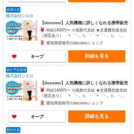
派遣社員
株式会社シエロ
【docomo】人気機種に詳しくなれる携帯販売
時給1400円〜 ※残業代支給 ★交通費別途支給
（規定あり） ゜+゜・。○。・゜+゜・。○。・゜
+゜ 入社祝い金10万円支給(規定有) お友達を紹介
愛知県碧南市のdocomoショップ
頂くと, インセンティブ支給(規定有) ★月2回払
い・週払い可能（規程有）★ ゜・。○。・゜
詳細を見る
キープ
+゜・。○。・゜+゜
紹介予定派遣
株式会社シエロ
【docomo】人気機種に詳しくなれる携帯販売
時給1400円〜 ※残業代支給 ★交通費別途支給
（規定あり） ゜+゜・。○。・゜+゜・。○。・゜
+゜ 入社祝い金10万円支給(規定有) お友達を紹介
愛知県碧南市のdocomoショップ
頂くと, インセンティブ支給(規定有) ★月2回払
い・週払い可能（規程有）★ ゜・。○。・゜
詳細を見る
キープ
+゜・。○。・゜+゜
契約社員