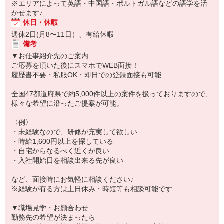
※エリアによって英語・中国語・ポルトガル語などの語学を活
かせます♪
休日・休暇
週休2日(月8〜11日）、有給休暇
備考
▼お仕事紹介先のご案内
ご応募を頂いた後にスマホでWEB面接！
履歴書不要・私服OK・即日での登録面接も可能
全国47都道府県で約5,000件以上の案件を扱っておりますので、
様々な希望に沿ったご提案が可能。
〈例〉
・未経験なので、研修が充実して欲しい
・時給1,600円以上を探している
・自宅からなるべく近くが良い
・入社開始日を相談出来る先が良い
など、面接時にお気軽に相談ください♪
※経験が有る方は土日休み・時短等も相談可能です
▼職場見学・お顔合わせ
勤務先の希望が決まったら