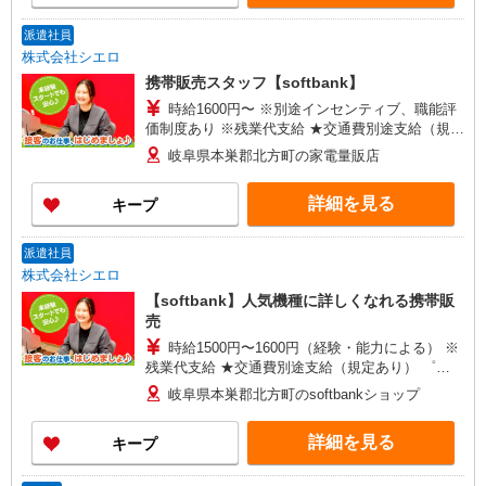
派遣社員
株式会社シエロ
携帯販売スタッフ【softbank】
時給1600円〜 ※別途インセンティブ、職能評
価制度あり ※残業代支給 ★交通費別途支給（規定
あり） ゜+゜・。○。・゜+゜・。○。・゜+゜ 入
岐阜県本巣郡北方町の家電量販店
社祝い金10万円支給(規定有) お友達を紹介頂くと,
インセンティブ支給(規定有) ★月2回払い・週払い
詳細を見る
キープ
可能（規程有）★ ゜・。○。・゜+゜・。○。・゜
+゜
派遣社員
株式会社シエロ
【softbank】人気機種に詳しくなれる携帯販
売
時給1500円〜1600円（経験・能力による） ※
残業代支給 ★交通費別途支給（規定あり） ゜
+゜・。○。・゜+゜・。○。・゜+゜ 入社祝い金10
岐阜県本巣郡北方町のsoftbankショップ
万円支給(規定有) お友達を紹介頂くと, インセンテ
ィブ支給(規定有) ★月2回払い・週払い可能（規程
詳細を見る
キープ
有）★ ゜・。○。・゜+゜・。○。・゜+゜