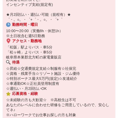
￣￣￣￣￣￣￣￣￣
インセンティブ支給(規定有)
自宅に居ながらスマホでカンタン面接OK！
オンライン面談なのでスピード対応。
★月2回払い・週払い可能（規程有）★
゜・。○。・゜+゜・。○。・゜+゜
勤務時間・曜日
10:00〜20:00（実働8h・休憩1h）
※土日祝含む週5日勤務
アクセス・勤務地
「松阪」駅よりバス・車5分
「松ヶ崎」よりバス・車5分
岐阜県本巣郡北方町の家電量販店
待遇
☆昇給☆交通費規定支給☆制服有☆社保完
☆資格・残業手当☆リゾート施設・ジム優待
☆特別ボーナス最大5万円(規定)☆友達紹介
☆車通勤OK☆正社員登用制度有
☆週払い・月2回払いOK
応募資格・経験
☆未経験の方も大歓迎☆ ※高校生は不可
あなたのレベルに合わせた研修をご用意しているので、安心し
てネ♪
※ハローワークでお仕事お探しの方も対象