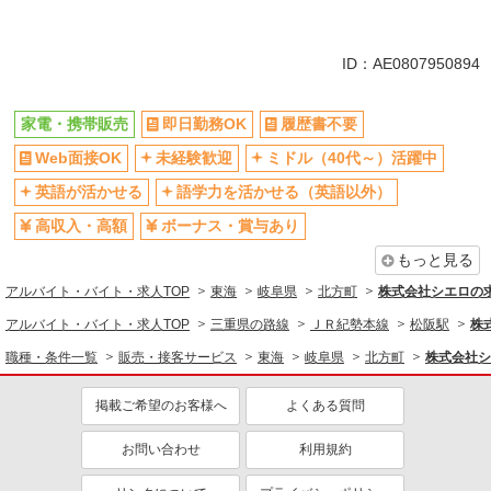
同じ特徴から求人を探す
未経験歓迎
ミドル（40代～）活躍中
ID：AE0807950894
英語が活かせる
ボーナス・賞与あり
日払い
車通勤OK
家電・携帯販売
即日勤務OK
履歴書不要
交通費支給
社会保険あり
Web面接OK
未経験歓迎
ミドル（40代～）活躍中
社員登用あり
英語が活かせる
語学力を活かせる（英語以外）
高収入・高額
ボーナス・賞与あり
もっと見る
アルバイト・バイト・求人TOP
東海
岐阜県
北方町
株式会社シエロの
アルバイト・バイト・求人TOP
三重県の路線
ＪＲ紀勢本線
松阪駅
株
職種・条件一覧
販売・接客サービス
東海
岐阜県
北方町
株式会社シ
掲載ご希望のお客様へ
よくある質問
お問い合わせ
利用規約