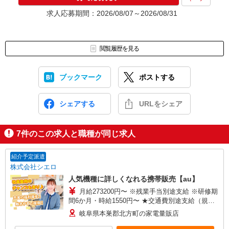
求人応募期間：2026/08/07～2026/08/31
閲覧履歴を見る
ブックマーク
ポストする
シェアする
URLをシェア
7
件のこの求人と職種が同じ求人
紹介予定派遣
株式会社シエロ
人気機種に詳しくなれる携帯販売【au】
月給273200円〜 ※残業手当別途支給 ※研修期
間6か月・時給1550円〜 ★交通費別途支給（規定
あり） ゜+゜・。○。・゜+゜・。○。・゜+゜ 入
岐阜県本巣郡北方町の家電量販店
社祝い金10万円支給(規定有) お友達を紹介頂くと,
インセンティブ支給(規定有) ゜・。○。・゜