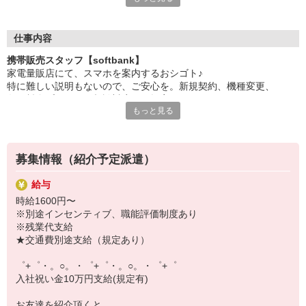
日々変わる専門知識を覚えるのはやっぱり大変。
でも心配ご無用！
仕事内容
シエロのご紹介するお店は、チームワークが良く
携帯販売スタッフ【softbank】
お互いに教え合ったり、フォローしあったりする
家電量販店にて、スマホを案内するおシゴト♪
和気あいあいとした人間関係がある店舗ばかり！
特に難しい説明もないので、ご安心を。新規契約、機種変更、
皆で一緒にステップアップしましょう♪
各種料金プランのご相談対応・ご提案などをお願いします。
もっと見る
【選べるお仕事いろいろ】
初めての方でも安心♪
￣￣￣￣￣￣￣￣￣￣￣
あなた専属のコーディネーターが親切・丁寧にフォローするので、
▼オフィスワーク
満足度◎
事務、経理、データ入力、コールセンター、受付
募集情報（紹介予定派遣）
▼工場・製造・軽作業系
■携帯やインターネット販売業務
機械/食品製造・梱包・仕分け・加工・組立・検査
給与
docomo(ドコモ)/au(エーユー)・KDDI/softbank(ソフトバンク)など
▼美容系
時給1600円〜
の大手キャリアから
眉毛サロンのアイブロウ・ネイリスト・エステ
※別途インセンティブ、職能評価制度あり
ワイモバイル(Y!mobille)、楽天モバイル、UQなど格安スマホまで幅
▼営業・販売
※残業代支給
広く紹介可能♪
法人営業・アパレル販売・個別指導塾・人材紹介
★交通費別途支給（規定あり）
人気のApple（アップル）店舗もございます！
▼人気案件も多数♪
短期・期間限定・オープニング・官公庁案件
゜+゜・。○。・゜+゜・。○。・゜+゜
上場/優良/大手企業など
入社祝い金10万円支給(規定有)
【スマホ面接実施中】
お友達を紹介頂くと,