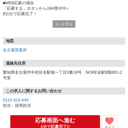
■WEB応募の場合
「応募する」ボタンから24H受付中♪
約1分で応募完了！
もっと見る
■電話応募の場合
電話応募も歓迎！（受付:10:00〜20:00）
土日祝も受付中♪
地図
【選考フロー】
名古屋営業所
①応募から3営業日を目安に、メールorお電話でご連絡します。
②面接日時を決定！「0120」から始まる電話番号からご連絡します
★スマホでWEB面接（LINEなど）・出張面接・事務所面接と選べま
連絡先住所
す
愛知県名古屋市中村区名駅南一丁目3番18号 NORE名駅8階801-C
③面接実施（履歴書不要）
号室
④勤務開始（スタート日は応相談）
※ご希望があれば、職場見学の調整もOKです！
この求人に関するお問い合わせ
お気軽にご応募ください♪
0120-919-849
担当：採用担当
応募画面へ進む
1分で応募完了!!
キープ