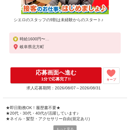
シエロのスタッフの9割は未経験からのスタート♪
時給1600円〜
※別途インセンティブ、職能評価制度あり
岐阜県北方町
※残業代支給
★交通費別途支給（規定あり）
゜+゜・。○。・゜+゜・。○。・゜+゜
応募画面へ進む
入社祝い金10万円支給(規定有)
1分で応募完了!!
キープ
お友達を紹介頂くと,
求人応募期間：2026/08/07～2026/08/31
インセンティブ支給(規定有)
★月2回払い・週払い可能（規程有）★
゜・。○。・゜+゜・。○。・゜+゜
★即日勤務OK！履歴書不要★
★20代・30代・40代が活躍しています♪
★ネイル・髪型・アクセサリー自由(規定あり)
もっと見る
新しい機種やプラン。