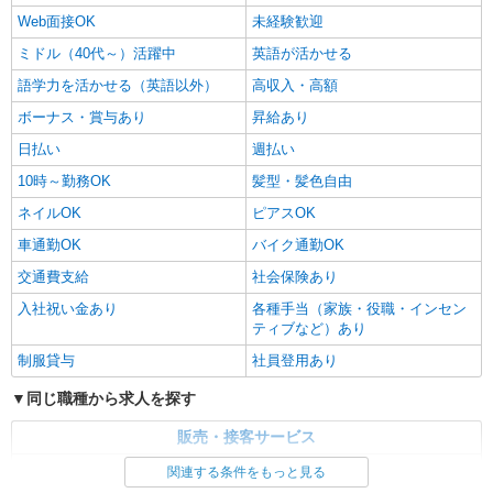
Web面接OK
未経験歓迎
ミドル（40代～）活躍中
英語が活かせる
語学力を活かせる（英語以外）
高収入・高額
ボーナス・賞与あり
昇給あり
日払い
週払い
10時～勤務OK
髪型・髪色自由
ネイルOK
ピアスOK
車通勤OK
バイク通勤OK
交通費支給
社会保険あり
入社祝い金あり
各種手当（家族・役職・インセン
ティブなど）あり
制服貸与
社員登用あり
同じ職種から求人を探す
販売・接客サービス
家電・携帯販売
関連する条件をもっと見る