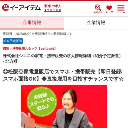
東海
の求人
▼エリア変更
仕事情報
企業情報
更新日：2026/08/07 ※更新日時点の最新情報です
紹介予定派遣
職種：携帯販売スタッフ【softbank】
株式会社シエロの家電・携帯販売の求人情報詳細（紹介予定派遣）
- 北方町
◎松阪◎家電量販店でスマホ・携帯販売【即日登録/
スマホ面接OK】◆直接雇用を目指すチャンスです☆