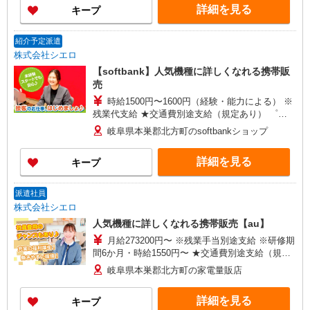
詳細を見る
キープ
+゜・。○。・゜+゜
紹介予定派遣
株式会社シエロ
【softbank】人気機種に詳しくなれる携帯販
売
時給1500円〜1600円（経験・能力による） ※
残業代支給 ★交通費別途支給（規定あり） ゜
+゜・。○。・゜+゜・。○。・゜+゜ 入社祝い金10
岐阜県本巣郡北方町のsoftbankショップ
万円支給(規定有) お友達を紹介頂くと, インセンテ
ィブ支給(規定有) ★月2回払い・週払い可能（規程
詳細を見る
キープ
有）★ ゜・。○。・゜+゜・。○。・゜+゜
派遣社員
株式会社シエロ
人気機種に詳しくなれる携帯販売【au】
月給273200円〜 ※残業手当別途支給 ※研修期
間6か月・時給1550円〜 ★交通費別途支給（規定
あり） ゜+゜・。○。・゜+゜・。○。・゜+゜ 入
岐阜県本巣郡北方町の家電量販店
社祝い金10万円支給(規定有) お友達を紹介頂くと,
インセンティブ支給(規定有) ゜・。○。・゜
詳細を見る
キープ
+゜・。○。・゜+゜