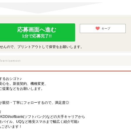
応募画面へ進む
キープ
1分で応募完了!!
せんので、プリントアウトして保管をお願いします。
するおシゴト♪
安心を。新規契約、機種変更、
ご提案などをお願いします。
が親切・丁寧にフォローするので、満足度◎
務
)・KDDI/softbank(ソフトバンク)などの大手キャリアから
、楽天モバイル、UQなど格安スマホまで幅広く紹介可能♪
舗もございます！