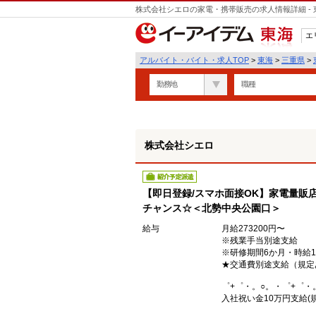
株式会社シエロの家電・携帯販売の求人情報詳細 -
遣
エ
東海
アルバイト・バイト・求人TOP
>
東海
>
三重県
>
勤務地
職種
株式会社シエロ
紹介予定派遣
【即日登録/スマホ面接OK】家電量販
チャンス☆＜北勢中央公園口＞
給与
月給273200円〜
※残業手当別途支給
※研修期間6か月・時給1
★交通費別途支給（規定
゜+゜・。○。・゜+゜・
入社祝い金10万円支給(