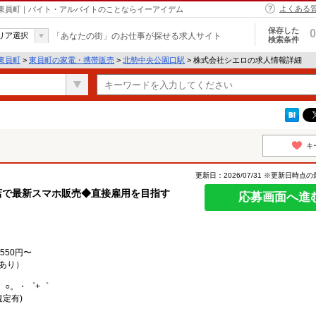
よくある
 東員町｜バイト・アルバイトのことならイーアイデム
保存した
0
リア選択
「あなたの街」のお仕事が探せる求人サイト
検索条件
東員町
>
東員町の家電・携帯販売
>
北勢中央公園口駅
> 株式会社シエロの求人情報詳細
キ
更新日：2026/07/31 ※更新日時点
店で最新スマホ販売◆直接雇用を目指す
応募画面へ進
550円〜
あり）
。○。・゜+゜
規定有)