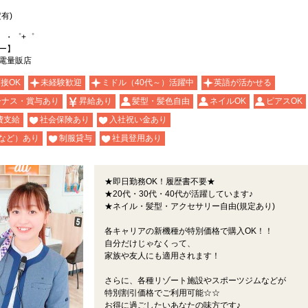
有)
。・゜+゜
ー】
電量販店
面接OK
未経験歓迎
ミドル（40代～）活躍中
英語が活かせる
ーナス・賞与あり
昇給あり
髪型・髪色自由
ネイルOK
ピアスOK
費支給
社会保険あり
入社祝い金あり
など）あり
制服貸与
社員登用あり
★即日勤務OK！履歴書不要★
★20代・30代・40代が活躍しています♪
★ネイル・髪型・アクセサリー自由(規定あり)
各キャリアの新機種が特別価格で購入OK！！
自分だけじゃなくって、
家族や友人にも適用されます！
さらに、各種リゾート施設やスポーツジムなどが
特別割引価格でご利用可能☆☆
お得に過ごしたいあなたの味方です♪