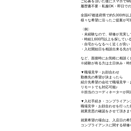
ご応募を頂いた後にスマホでW
履歴書不要・私服OK・即日で
全国47都道府県で約5,000
様々な希望に沿ったご提案が可
〈例〉
・未経験なので、研修が充実し
・時給1,600円以上を探してい
・自宅からなるべく近くが良い
・入社開始日を相談出来る先が
など、面接時にお気軽に相談く
※経験が有る方は土日休み・時
▼職場見学・お顔合わせ
勤務先の希望が決まったら
紹介先希望の会社で職場見学・
リモートでも対応可能♪
※担当のコーディネーターが同
▼入社手続き・コンプライアン
職場見学・お顔合わせを行った
就業意思の確認をさせて頂きま
就業希望の場合は、入店日の希
コンプライアンスに関する研修