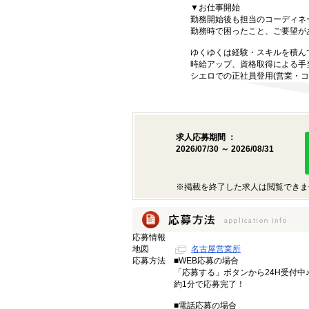
▼お仕事開始
勤務開始後も担当のコーディネ
勤務時で困ったこと、ご要望が
ゆくゆくは経験・スキルを積ん
時給アップ、資格取得による手
シエロでの正社員登用(営業・コ
求人応募期間 ：
2026/07/30 ～ 2026/08/31
※掲載を終了した求人は閲覧できま
応募情報
地図
名古屋営業所
応募方法
■WEB応募の場合
「応募する」ボタンから24H受付中
約1分で応募完了！
■電話応募の場合