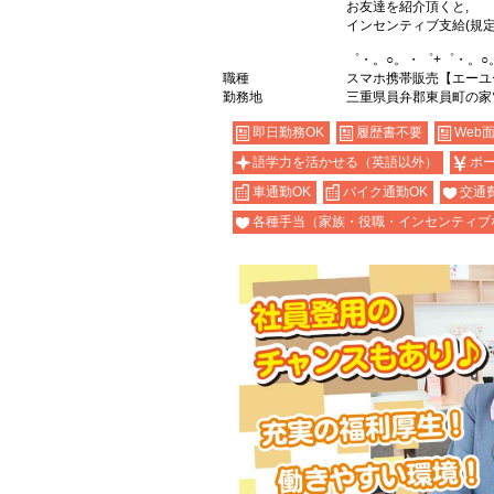
お友達を紹介頂くと,
インセンティブ支給(規定
゜・。○。・゜+゜・。○
職種
スマホ携帯販売【エーユ
勤務地
三重県員弁郡東員町の家
即日勤務OK
履歴書不要
Web
語学力を活かせる（英語以外）
ボ
車通勤OK
バイク通勤OK
交通
各種手当（家族・役職・インセンティブ