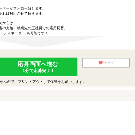
ーターがフォロー致します。
あれば対応させて頂きます。
でからは
当の支給、就業先の正社員での雇用切替、
ーディネーター)も可能です！
応募画面へ進む
キープ
1分で応募完了!!
せんので、プリントアウトして保管をお願いします。
♪