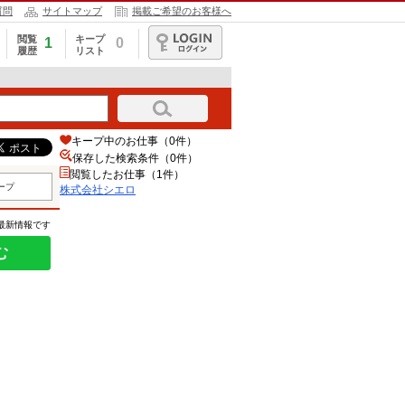
質問
サイトマップ
掲載ご希望のお客様へ
閲覧
キープ
1
0
履歴
リスト
ログイン
キープ中のお仕事（0件）
保存した検索条件（
0
件）
閲覧したお仕事（1件）
ープ
株式会社シエロ
の最新情報です
む