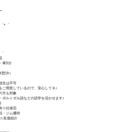
〜
゜+゜
+゜
店
・車5分
休憩1h）
校生は不可
をご用意しているので、安心してネ♪
の方も対象
・ポルトガル語などの語学を活かせます♪
暇
有☆社保完
設・ジム優待
)☆友達紹介
有