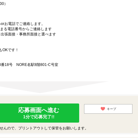
00）
orお電話でご連絡します。
始まる電話番号からご連絡します
）・出張面接・事務所面接と選べます
もOKです！
18号 NORE名駅8階801-C号室
応募画面へ進む
キープ
1分で応募完了!!
せんので、プリントアウトして保管をお願いします。