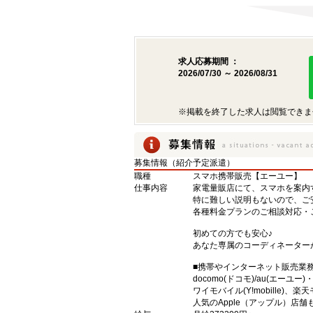
求人応募期間 ：
2026/07/30 ～ 2026/08/31
※掲載を終了した求人は閲覧できま
募集情報（紹介予定派遣）
職種
スマホ携帯販売【エーユー】
仕事内容
家電量販店にて、スマホを案内
特に難しい説明もないので、ご
各種料金プランのご相談対応・
初めての方でも安心♪
あなた専属のコーディネーター
■携帯やインターネット販売業
docomo(ドコモ)/au(エーユー
ワイモバイル(Y!mobille)
人気のApple（アップル）店