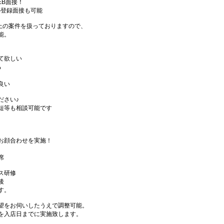
EB面接！
の登録面接も可能
件以上の案件を扱っておりますので、
能。
て欲しい
る
良い
ださい♪
短等も相談可能です
お顔合わせを実施！
席
ス研修
後
す。
望をお伺いしたうえで調整可能。
を入店日までに実施致します。