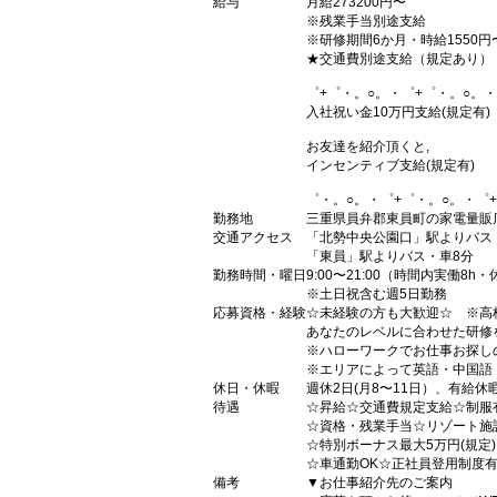
給与
月給273200円〜
※残業手当別途支給
※研修期間6か月・時給1550円
★交通費別途支給（規定あり）
゜+゜・。○。・゜+゜・。○。・
入社祝い金10万円支給(規定有)
お友達を紹介頂くと,
インセンティブ支給(規定有)
゜・。○。・゜+゜・。○。・゜
勤務地
三重県員弁郡東員町の家電量販
交通アクセス
「北勢中央公園口」駅よりバス
「東員」駅よりバス・車8分
勤務時間・曜日
9:00〜21:00（時間内実働8h・
※土日祝含む週5日勤務
応募資格・経験
☆未経験の方も大歓迎☆ ※高
あなたのレベルに合わせた研修
※ハローワークでお仕事お探し
※エリアによって英語・中国語
休日・休暇
週休2日(月8〜11日）、有給休
待遇
☆昇給☆交通費規定支給☆制服
☆資格・残業手当☆リゾート施
☆特別ボーナス最大5万円(規定
☆車通勤OK☆正社員登用制度
備考
▼お仕事紹介先のご案内