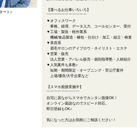
【選べるお仕事いろいろ】
タート♪
￣￣￣￣￣￣￣￣￣￣￣
▼オフィスワーク
事務、経理、データ入力、コールセンター、受付
▼工場・製造・軽作業系
機械/食品製造・梱包・仕分け・加工・組立・検査
▼美容系
眉毛サロンのアイブロウ・ネイリスト・エステ
▼営業・販売
法人営業・アパレル販売・個別指導塾・人材紹介
▼人気案件も多数♪
短期・期間限定・オープニング・官公庁案件
上場/優良/大手企業など
【スマホ面接実施中】
￣￣￣￣￣￣￣￣￣
自宅に居ながらスマホでカンタン面接OK！
オンライン面談なのでスピード対応。
即日登録もOK♪
気になった方はお気軽にご相談ください！