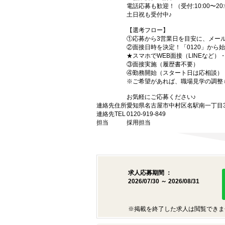
電話応募も歓迎！（受付:10:00〜20:
土日祝も受付中♪
【選考フロー】
①応募から3営業日を目安に、メール
②面接日時を決定！「0120」から
★スマホでWEB面接（LINEなど
③面接実施（履歴書不要）
④勤務開始（スタート日は応相談）
※ご希望があれば、職場見学の調整
お気軽にご応募ください♪
連絡先住所
愛知県名古屋市中村区名駅南一丁目3番
連絡先TEL
0120-919-849
担当
採用担当
求人応募期間 ：
2026/07/30 ～ 2026/08/31
※掲載を終了した求人は閲覧できま