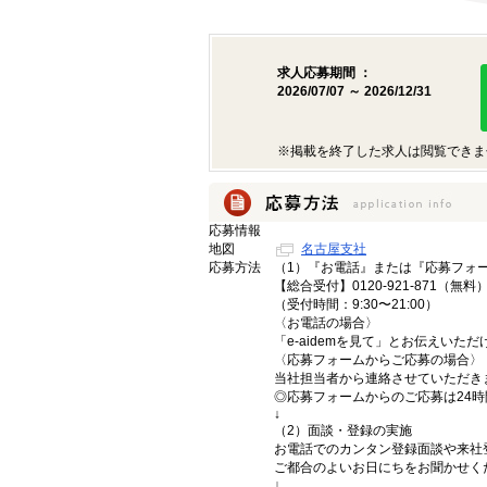
求人応募期間 ：
2026/07/07 ～ 2026/12/31
※掲載を終了した求人は閲覧できま
応募情報
地図
名古屋支社
応募方法
（1）『お電話』または『応募フォ
【総合受付】0120-921-871（無料
（受付時間：9:30〜21:00）
〈お電話の場合〉
「e-aidemを見て」とお伝えいた
〈応募フォームからご応募の場合〉
当社担当者から連絡させていただき
◎応募フォームからのご応募は24
↓
（2）面談・登録の実施
お電話でのカンタン登録面談や来社
ご都合のよいお日にちをお聞かせく
↓