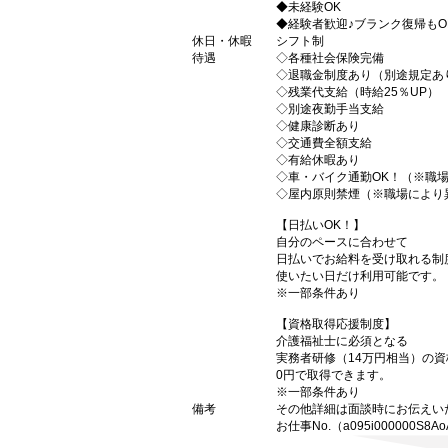
◆未経験OK
◆経験者歓迎♪ブランク復帰もO
休日・休暇
シフト制
待遇
◇各種社会保険完備
◇退職金制度あり（別途規定あ
◇残業代支給（時給25％UP）
◇別途夜勤手当支給
◇健康診断あり
◇交通費全額支給
◇有給休暇あり
◇車・バイク通勤OK！（※職
◇屋内原則禁煙（※職場により
【日払いOK！】
自分のペースに合わせて
日払いでお給料を受け取れる制
使いたい日だけ利用可能です。
※一部条件あり
【資格取得応援制度】
介護福祉士に必須となる
実務者研修（14万円相当）の
0円で取得できます。
※一部条件あり
備考
その他詳細は面談時にお伝えい
お仕事No.（a095i000000S8Ao