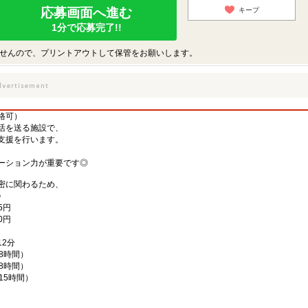
応募画面へ進む
キープ
1分で応募完了!!
せんので、プリントアウトして保管をお願いします。
格可）
活を送る施設で、
支援を行います。
ーション力が重要です◎
密に関わるため、
♪
5円
0円
2分
働8時間）
働8時間）
働15時間）