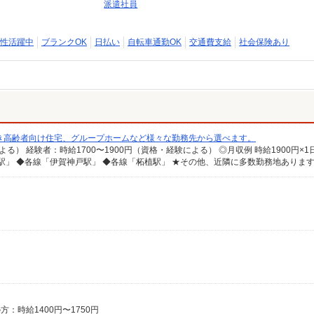
派遣社員
性活躍中
ブランクOK
日払い
自転車通勤OK
交通費支給
社会保険あり
き高齢者向け住宅、グループホームなど様々な勤務先から選べます。
駅」 ◆各線「伊賀神戸駅」 ◆各線「柘植駅」 ★その他、近隣に多数勤務地ありま
方：時給1400円〜1750円