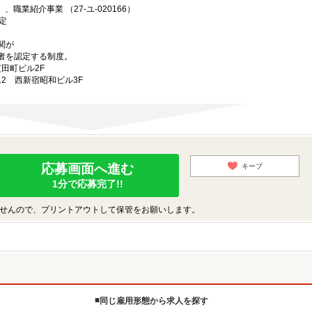
、職業紹介事業 （27-ユ-020166）
定
関が
者を認定する制度。
芝田町ビル2F
-12 西新宿昭和ビル3F
応募画面へ進む
キープ
1分で応募完了!!
せんので、プリントアウトして保管をお願いします。
同じ雇用形態から求人を探す