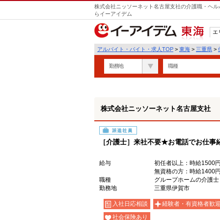
株式会社ニッソーネット名古屋支社の介護職・ヘルパ
らイーアイデム
エ
東海
アルバイト・バイト・求人TOP
>
東海
>
三重県
>
勤務地
職種
株式会社ニッソーネット名古屋支社
派遣社員
［介護士］来社不要★お電話でお仕事
給与
初任者以上：時給1500円
無資格の方：時給1400円
職種
グループホームの介護士
勤務地
三重県伊賀市
入社日応相談
経験者・有資格者歓
社会保険あり