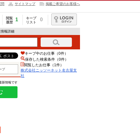
質問
サイトマップ
掲載ご希望のお客様へ
閲覧
キープ
1
0
履歴
リスト
ログイン
人情報詳細
キープ中のお仕事（0件）
保存した検索条件（
0
件）
閲覧したお仕事（1件）
ープ
株式会社ニッソーネット名古屋支
社
の最新情報です
む