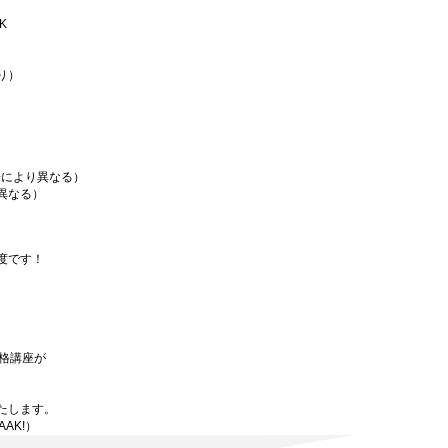
K
り）
場により異なる）
異なる）
度です！
資格講座が
たします。
AAK!）