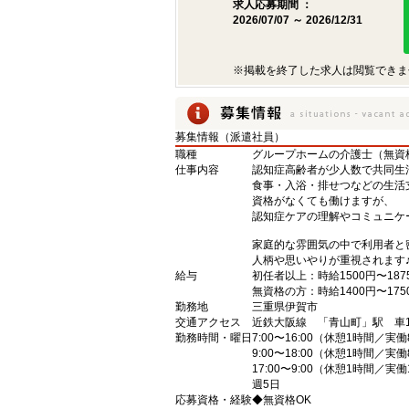
求人応募期間 ：
2026/07/07 ～ 2026/12/31
※掲載を終了した求人は閲覧できま
募集情報（派遣社員）
職種
グループホームの介護士（無資
仕事内容
認知症高齢者が少人数で共同生
食事・入浴・排せつなどの生活
資格がなくても働けますが、
認知症ケアの理解やコミュニケ
家庭的な雰囲気の中で利用者と
人柄や思いやりが重視されます
給与
初任者以上：時給1500円〜187
無資格の方：時給1400円〜175
勤務地
三重県伊賀市
交通アクセス
近鉄大阪線 「青山町」駅 車1
勤務時間・曜日
7:00〜16:00（休憩1時間／実
9:00〜18:00（休憩1時間／実
17:00〜9:00（休憩1時間／実
週5日
応募資格・経験
◆無資格OK