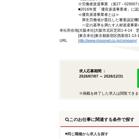
※労働者派遣事業 （派27－029007）
■2016年度 「優良派遣事業者」に認
≪優良派遣事業者とは≫
厚生労働省が委託した審査認定機
一定の基準を満たす人材派遣事業
本社所在地
[大阪本社]大阪市北区芝田1-4-14 
[東京本社]東京都新宿区西新宿1-13
URL
http://www.nissonet.co.jp/company/
求人応募期間 ：
2026/07/07 ～ 2026/12/31
※掲載を終了した求人は閲覧できま
このお仕事に関連する条件で探す
同じ職種から求人を探す