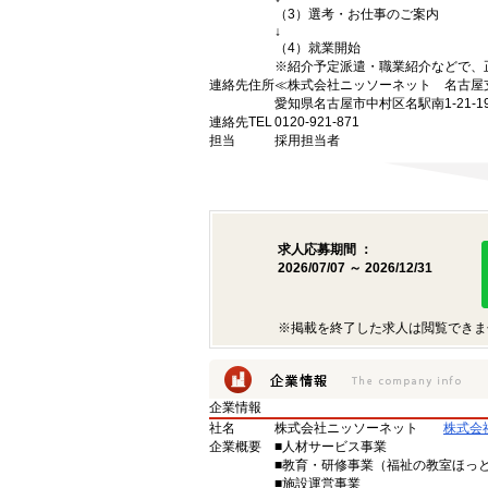
（3）選考・お仕事のご案内
↓
（4）就業開始
※紹介予定派遣・職業紹介などで、
連絡先住所
≪株式会社ニッソーネット 名古屋
愛知県名古屋市中村区名駅南1-21-
連絡先TEL
0120-921-871
担当
採用担当者
求人応募期間 ：
2026/07/07 ～ 2026/12/31
※掲載を終了した求人は閲覧できま
企業情報
社名
株式会社ニッソーネット
株式会
企業概要
■人材サービス事業
■教育・研修事業（福祉の教室ほっ
■施設運営事業