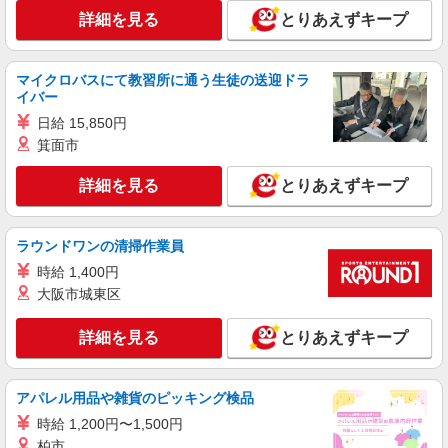
デイスタッフ
詳細を見る
とりあえずキープ
時給1500円〜2125円 ＜日払い有/週払い有/交
通費全支給(ガソリン代含む)＞
名張市内で多数
マイクロバスにて教習所に通う生徒の送迎ドラ
イバー
詳細を見る
キープ
日給 15,850円
箕面市
派遣社員
株式会社kotrio /●NR-H-2051220
詳細を見る
とりあえずキープ
名張市＊年齢不問◎未経験から安定した業界へ
＊サ高住
ラウンドワンの清掃作業員
時給1500円〜2125円 ＜日払い有/週払い有/交
通費全支給(ガソリン代含む)＞
時給 1,400円
大阪市城東区
名張市内で多数
詳細を見る
とりあえずキープ
詳細を見る
キープ
派遣社員
アパレル用品や雑貨のピッキング検品
株式会社ブレイブ（マイナビグループ）/MD29
時給 1,200円〜1,500円
介護スタッフ ◆デイサービス、サービス付き
柏市
高齢者向け住宅、グループホームなど様々な勤