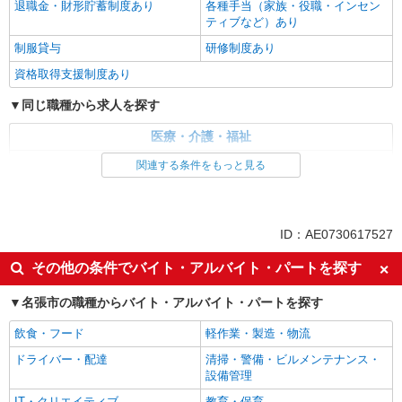
退職金・財形貯蓄制度あり
各種手当（家族・役職・インセン
ティブなど）あり
制服貸与
研修制度あり
資格取得支援制度あり
同じ職種から求人を探す
医療・介護・福祉
介護職・ヘルパー
関連する条件をもっと見る
同じ特徴から求人を探す
未経験歓迎
ミドル（40代～）活躍中
ID：AE0730617527
ボーナス・賞与あり
車通勤OK
その他の条件でバイト・アルバイト・パートを探す
交通費支給
社会保険あり
名張市の職種からバイト・アルバイト・パートを探す
産休・育休取得実績あり
飲食・フード
軽作業・製造・物流
ドライバー・配達
清掃・警備・ビルメンテナンス・
設備管理
IT・クリエイティブ
教育・保育