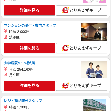
務先から選べます。
未経験：時給1500〜1700円（資格・経験によ
詳細を見る
とりあえずキープ
る） 経験者：時給1700〜1900円（資格・経験によ
る） ◎月収例 時給1900円×1日8時間×22日（週5
三重県名張市 【最寄駅】 ◆近鉄大阪線「赤目
日）＝33万4400円 ◆昇給あり ◆支払い方法 ※日
口駅」 ◆近鉄大阪線「桔梗が丘駅」 ◆近鉄大阪線
払い/週払い/月払い対応も可能です。詳しくは面談
マンションの受付・案内スタッフ
「名張駅」 ★その他、近隣に多数勤務地ありま
時にご相談ください。 ◆交通費：別途全額支給 ※
す！
時給 2,000円
詳細を見る
キープ
当社規定あり
渋谷区
派遣社員
詳細を見る
とりあえずキープ
株式会社kotrio /●NR-H-2069248
名張市＊幅広い世代が活動中！サ高住のサポー
トSTAFF
大学病院の中材滅菌
時給1500円〜2150円 ＜日払い有/週払い有/交
月給 254,160円
通費全支給(ガソリン代含む)＞
足立区
名張市内で多数
詳細を見る
とりあえずキープ
詳細を見る
キープ
派遣社員
レジ・商品陳列スタッフ
株式会社kotrio /●NR-H-2010049
時給 1,300円
名張駅＊少人数グルホで利用者さんと家事や掃