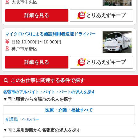
大阪市中央区
除など♪日払いOK
時給1500円〜2125円 ＜日払い有/週払い有/交
詳細を見る
とりあえずキープ
通費全支給(ガソリン代含む)＞
名張市内で多数
マイクロバスによる施設利用者送迎ドライバー
詳細を見る
キープ
日給 10,900円〜10,900円
神戸市須磨区
派遣社員
株式会社kotrio /●NR-H-2020396
詳細を見る
とりあえずキープ
名張市★未経験OKの人間関係に悩まない職場
へ★サ高住スタッフ
時給1500円〜2125円 ＜日払い有/週払い有/交
このお仕事に関連する条件で探す
通費全支給(ガソリン代含む)＞
名張市内で多数
名張市のアルバイト・バイト・パートの求人を探す
同じ職種から名張市の求人を探す
詳細を見る
キープ
医療・介護・福祉すべて
介護職・ヘルパー
派遣社員
株式会社kotrio /●NR-H-2067940
同じ雇用形態から名張市の求人を探す
名張市｜まずは送迎業務で活躍しよう◎デイサ