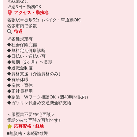
※残業なし
※週3日〜勤務OK
アクセス・勤務地
名張駅⇒徒歩5分（バイク・車通勤OK）
名張市内で多数
待遇
※各種規定有
◆社会保険完備
◆無料定期健康診断
◆日払い・週払い可
◆短期（2ヶ月）〜長期
◆退職金制度
◆資格支援（介護資格のみ）
◆有給休暇
◆産休・育休
◆正社員登用
◆副業・Wワーク相談OK（週40時間以内）
◆ガソリン代含め交通費全額支給
＜履歴書不要/在宅面談＞
電話のみで面談が可能です♪
応募資格・経験
■無資格・未経験歓迎