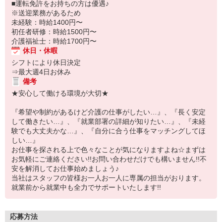
■運転免許をお持ちの方は優遇♪
※送迎業務があるため
未経験：時給1400円〜
初任者研修：時給1500円〜
介護福祉士：時給1700円〜
休日・休暇
シフトにより休日決定
⇒最大週4日お休み
備考
★安心して働ける環境が大切★
『希望や制約があるけど介護の仕事がしたい…』、『長く安定
して働きたい…』、『就業部署の詳細が知りたい…』、『未経
験でも大丈夫かな…』、『自分に合う仕事をマッチングしてほ
しい…』
お仕事を探される上で色々なことが気になりますよね☆まずは
お気軽にご連絡ください!!お問い合わせだけでも構いません!!不
安を解消してお仕事始めましょう♪
当社はスタッフの皆様お一人お一人に専属の担当がおります。
就業前から就業中も全力でサポートいたします!!
応募方法