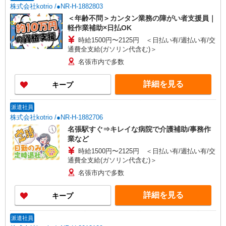
株式会社kotrio /●NR-H-1882803
＜年齢不問＞カンタン業務の障がい者支援員｜
軽作業補助×日払OK
時給1500円〜2125円 ＜日払い有/週払い有/交
通費全支給(ガソリン代含む)＞
名張市内で多数
詳細を見る
キープ
派遣社員
株式会社kotrio /●NR-H-1882706
名張駅すぐ⇒キレイな病院で介護補助/事務作
業など
時給1500円〜2125円 ＜日払い有/週払い有/交
通費全支給(ガソリン代含む)＞
名張市内で多数
詳細を見る
キープ
派遣社員