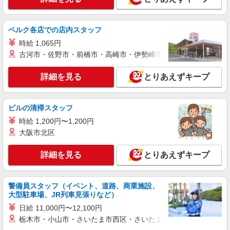
サービスSTAFF
時給1500円〜2125円 ＜日払い有/週払い有/交
ベルク各店での店内スタッフ
通費全支給(ガソリン代含む)＞
名張市内で多数
時給 1,065円
古河市・佐野市・前橋市・高崎市・伊勢崎市・太田市・館林市・
詳細を見る
キープ
詳細を見る
とりあえずキープ
派遣社員
株式会社kotrio /●NR-H-2021718
ビルの清掃スタッフ
名張市*デイでの生活補助☆新たなスキルを身
につけて長く働く♪
時給 1,200円〜1,200円
大阪市北区
時給1500円〜2150円 ＜日払い有/週払い有/交
通費全支給(ガソリン代含む)＞
詳細を見る
とりあえずキープ
名張市内で多数
詳細を見る
キープ
警備員スタッフ（イベント、道路、商業施設、
大型駐車場、JR列車見張りなど）
派遣社員
日給 11,000円〜12,100円
株式会社kotrio /●NR-H-2011839
栃木市・小山市・さいたま市西区・さいたま市岩槻区・久喜市・
≪名張市≫夜勤なし！未経験・ブランクOKの