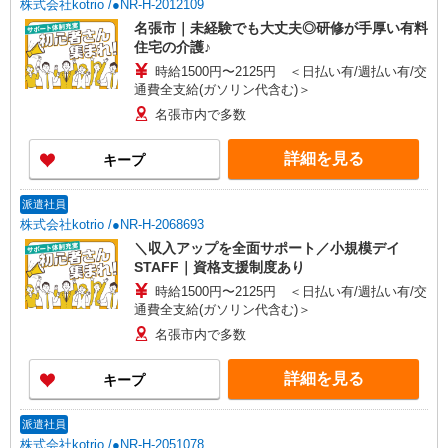
株式会社kotrio /●NR-H-2012109
名張市｜未経験でも大丈夫◎研修が手厚い有料
住宅の介護♪
時給1500円〜2125円 ＜日払い有/週払い有/交
通費全支給(ガソリン代含む)＞
名張市内で多数
詳細を見る
キープ
派遣社員
株式会社kotrio /●NR-H-2068693
＼収入アップを全面サポート／小規模デイ
STAFF｜資格支援制度あり
時給1500円〜2125円 ＜日払い有/週払い有/交
通費全支給(ガソリン代含む)＞
名張市内で多数
詳細を見る
キープ
派遣社員
株式会社kotrio /●NR-H-2051078