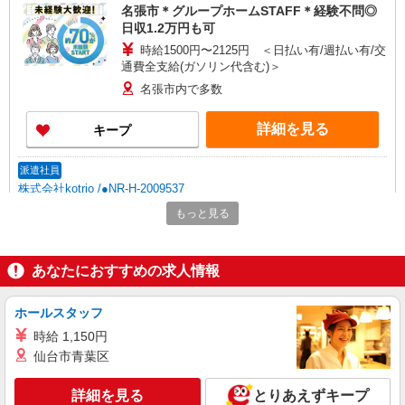
名張市＊グループホームSTAFF＊経験不問◎
日収1.2万円も可
時給1500円〜2125円 ＜日払い有/週払い有/交
通費全支給(ガソリン代含む)＞
名張市内で多数
詳細を見る
キープ
派遣社員
株式会社kotrio /●NR-H-2009537
向かう先は、笑顔の待つ場所！デイサービスの
もっと見る
サポート＆送迎STAFF
時給1500円〜2125円 ＜日払い有/週払い有/交
通費全支給(ガソリン代含む)＞
あなたにおすすめの求人情報
名張市内で多数
ホールスタッフ
詳細を見る
キープ
時給 1,150円
仙台市青葉区
派遣社員
株式会社kotrio /●NR-H-1877824
詳細を見る
とりあえずキープ