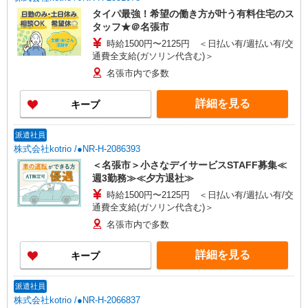
タイパ最強！希望の働き方が叶う有料住宅のス
タッフ★＠名張市
時給1500円〜2125円 ＜日払い有/週払い有/交
通費全支給(ガソリン代含む)＞
名張市内で多数
詳細を見る
キープ
派遣社員
株式会社kotrio /●NR-H-2086393
＜名張市＞小さなデイサービスSTAFF募集≪
週3勤務≫≪夕方退社≫
時給1500円〜2125円 ＜日払い有/週払い有/交
通費全支給(ガソリン代含む)＞
名張市内で多数
詳細を見る
キープ
派遣社員
株式会社kotrio /●NR-H-2066837