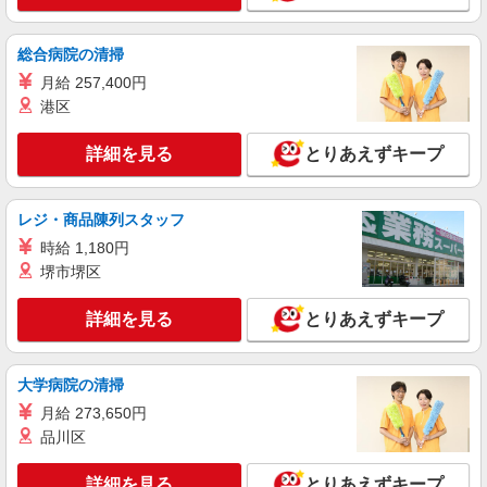
≪名張駅≫高級シニアマンションで見回り/生
活相談など
時給1500円〜2125円 ＜日払い有/週払い有/交
総合病院の清掃
通費全支給(ガソリン代含む)＞
月給 257,400円
名張市内で多数
港区
詳細を見る
キープ
詳細を見る
とりあえずキープ
派遣社員
株式会社kotrio /●NR-H-2021560
レジ・商品陳列スタッフ
名張市＊グループホームSTAFF＊生活のサポ
時給 1,180円
ート業務を担当
堺市堺区
時給1500円〜2125円 ＜日払い有/週払い有/交
通費全支給(ガソリン代含む)＞
詳細を見る
とりあえずキープ
名張市内で多数
大学病院の清掃
詳細を見る
キープ
月給 273,650円
派遣社員
品川区
株式会社kotrio /●NR-H-2068324
≪名張市≫介護の現場で心を燃やせ！！！デイ
詳細を見る
とりあえずキープ