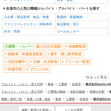
名張市の人気の職種からバイト・アルバイト・パートを探す
入出庫・商品管理・検品・検査
塾講師・家庭教師
ファミリーレストラン・回転寿司
食品製造・加工
弁当・惣菜
コールセンター
介護職・ヘルパー
入社日応相談
未経験歓迎
経験者・有資格者歓迎
新卒・第二新卒歓迎
女性活躍中
主婦・主夫歓迎
フリーター歓迎
学歴不問
ブランクOK
もっと見る
アルバイト・バイト・求人TOP
東海
三重県
名張市
株式会社kotrio /
アルバイト・バイト・求人TOP
三重県の路線
近鉄大阪線
桔梗が丘駅
職種・条件一覧
医療・介護・福祉
東海
三重県
名張市
株式会社kotr
掲載ご希望のお客様へ
よくある質問