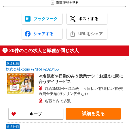
閲覧履歴を見る
ブックマーク
ポストする
シェアする
URLをシェア
20
件のこの求人と職種が同じ求人
派遣社員
株式会社kotrio /●NR-H-2028465
≪名張市≫日勤のみ＆残業ナシ！お迎えに間に
合うデイサービス
時給1500円〜2125円 ＜日払い有/週払い有/交
通費全支給(ガソリン代含む)＞
名張市内で多数
詳細を見る
キープ
派遣社員