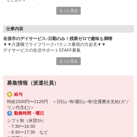
実際に見てみて「なんか違うな…」と思ったら別職場も提案可能
もっと見る
◎
仕事内容
名張市のデイサービス♪日勤のみ！残業ゼロで趣味も満喫
▼▼介護職でライフワークバランス重視の方必見▼▼
デイサービスの生活サポートSTAFF募集
もっと見る
〜お仕事内容〜
・ご利用者様の入浴・食事などの日常生活の介助
・レクリエーションの企画や実施
・見守り
募集情報（派遣社員）
・機能訓練（リハビリ）の補助
・送迎（運転できる方）
給与
など
時給1500円〜2125円 ＜日払い有/週払い有/交通費全支給(ガソ
リン代含む)＞
残業ゼロ・日勤のみだから、生活リズムも整いやすく、趣味や家族
勤務時間・曜日
の時間も大切にできます。
シフト制（休憩1h）
募集終了してしまう前にぜひご連絡ください♪
・7:30〜16:30
・8:30〜17:30 など