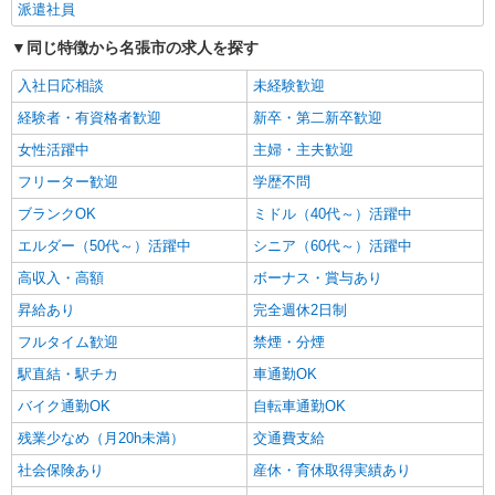
ービスSTAFF
派遣社員
時給1500円〜2125円 ＜日払い有/週払い有/交
同じ特徴から名張市の求人を探す
通費全支給(ガソリン代含む)＞
名張市内で多数
入社日応相談
未経験歓迎
経験者・有資格者歓迎
新卒・第二新卒歓迎
詳細を見る
キープ
女性活躍中
主婦・主夫歓迎
フリーター歓迎
学歴不問
ブランクOK
ミドル（40代～）活躍中
エルダー（50代～）活躍中
シニア（60代～）活躍中
高収入・高額
ボーナス・賞与あり
昇給あり
完全週休2日制
フルタイム歓迎
禁煙・分煙
駅直結・駅チカ
車通勤OK
バイク通勤OK
自転車通勤OK
残業少なめ（月20h未満）
交通費支給
社会保険あり
産休・育休取得実績あり