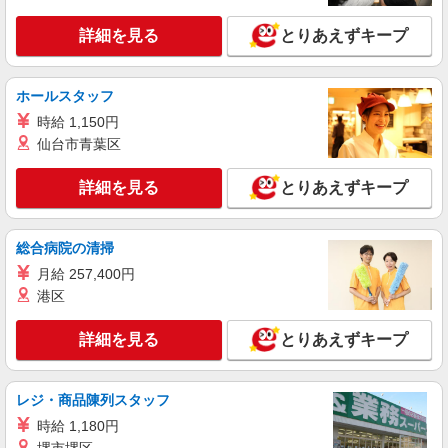
NEW
派遣社員
株式会社kotrio /●NG-H-1983344
詳細を見る
とりあえずキープ
覚王山駅＊看護助手＊日払いOK！推し活の
軍資金も即ゲット◎
時給1500円〜2125円 ＜日払い有/週払い有/交
ホールスタッフ
通費全支給(ガソリン代含む)＞
時給 1,150円
名古屋市千種区
仙台市青葉区
詳細を見る
キープ
詳細を見る
とりあえずキープ
NEW
派遣社員
株式会社kotrio /●NG-H-2029796
総合病院の清掃
今池駅＊夜勤専従＊日収4.1万円〜！高時給
月給 257,400円
な看護スタッフ
港区
時給2300円〜2875円 ＜日払い有/週払い有/交
通費全支給(ガソリン代含む)＞
詳細を見る
とりあえずキープ
名古屋市千種区
レジ・商品陳列スタッフ
詳細を見る
キープ
時給 1,180円
NEW
派遣社員