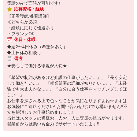
電話のみで面談が可能です♪
応募資格・経験
【正看護師/准看護師】
※どちらか必須
・経験に応じて優遇あり
・ブランクOK
休日・休暇
◆週2〜4日休み（希望休あり）
◆土日休み相談可
備考
★安心して働ける環境が大切★
『希望や制約があるけど介護の仕事がしたい…』、『長く安定
して働きたい…』、『就業部署の詳細が知りたい…』、『未経
験でも大丈夫かな…』、『自分に合う仕事をマッチングしてほ
しい…』
お仕事を探される上で色々なことが気になりますよね☆まずは
お気軽にご連絡ください!!お問い合わせだけでも構いません!!不
安を解消してお仕事始めましょう♪
当社はスタッフの皆様お一人お一人に専属の担当がおります。
就業前から就業中も全力でサポートいたします!!