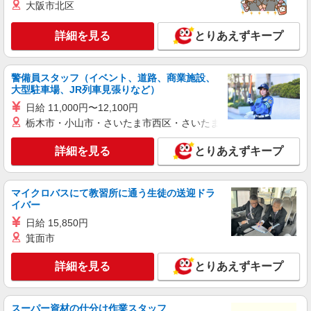
大阪市北区
ベルサンテスタッフ株式会社 名古屋支社
保育園看護師/正社員 千種区 0歳児補助と看
詳細を見る
とりあえずキープ
護業務
【月給】252,365円〜 ※上記は短大卒基準の給
与額 ※中途職歴加算あり ＜賞与＞ 年2回 4.6ヶ
警備員スタッフ（イベント、道路、商業施設、
月（1年目は2.65ヶ月） ＜昇給＞ 年1回 7,130円
愛知県名古屋市千種区にある認定こども園
大型駐車場、JR列車見張りなど）
＜住宅手当＞ 月11,500円までの支給 交通費：その
他 通勤手当あり 直線距離2キロ以上条件あり
日給 11,000円〜12,100円
詳細を見る
キープ
栃木市・小山市・さいたま市西区・さいたま市岩槻区・久喜市・
アルバイト
パート
詳細を見る
とりあえずキープ
ぽっぽ保育所
病院内保育園の看護師
マイクロバスにて教習所に通う生徒の送迎ドラ
時給1,500円〜1,700円 ※下記手当により異な
イバー
る ■休日手当 時給＋100円 ■特別期間手当
（GW、お盆、年末年始※会社カレンダーによ
日給 15,850円
愛知県名古屋市千種区若水一丁目2番23号
る）時給＋200円
箕面市
詳細を見る
キープ
詳細を見る
とりあえずキープ
派遣社員
職業紹介
株式会社リオン
スーパー資材の仕分け作業スタッフ