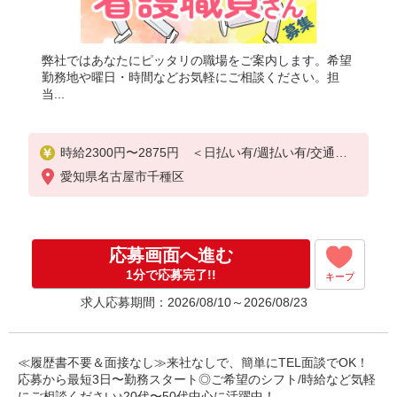
弊社ではあなたにピッタリの職場をご案内します。希望
勤務地や曜日・時間などお気軽にご相談ください。担
当...
時給2300円〜2875円 ＜日払い有/週払い有/交通費
全支給(ガソリン代含む)＞
愛知県名古屋市千種区
応募画面へ進む
1分で応募完了!!
キープ
求人応募期間：2026/08/10～2026/08/23
≪履歴書不要＆面接なし≫来社なしで、簡単にTEL面談でOK！
応募から最短3日〜勤務スタート◎ご希望のシフト/時給など気軽
にご相談ください♪20代〜50代中心に活躍中！