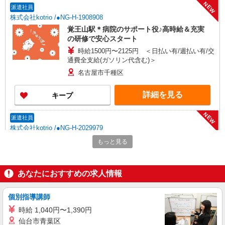
NEW
派遣社員
株式会社kotrio /●NG-H-1908908
覚王山駅＊病院のサポート役♪高時給＆充実
の研修で安心スタート
時給1500円〜2125円 ＜日払い有/週払い有/交
通費全支給(ガソリン代含む)＞
名古屋市千種区
詳細を見る
キープ
NEW
派遣社員
株式会社kotrio /●NG-H-2029979
覚王山駅｜看護師さんのサポートスタッフ募
もっと見る
集♪医療行為なし
時給1500円〜2125円 ＜日払い有/週払い有/交
通費全支給(ガソリン代含む)＞
あなたにおすすめの求人情報
名古屋市千種区
個別指導講師
詳細を見る
キープ
時給 1,040円〜1,390円
仙台市青葉区