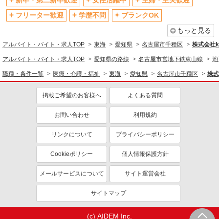
新卒・第二新卒歓迎
女性活躍中
主婦・主夫歓迎
フリーター歓迎
学歴不問
ブランクOK
もっと見る
アルバイト・バイト・求人TOP
東海
愛知県
名古屋市千種区
株式会社ko
アルバイト・バイト・求人TOP
愛知県の路線
名古屋市営地下鉄東山線
池
職種・条件一覧
医療・介護・福祉
東海
愛知県
名古屋市千種区
株式
掲載ご希望のお客様へ
よくある質問
お問い合わせ
利用規約
リンクについて
プライバシーポリシー
Cookieポリシー
個人情報保護方針
メールサービスについて
サイト運営会社
サイトマップ
(c) AIDEM Inc.