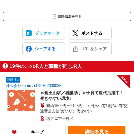
閲覧履歴を見る
ブックマーク
ポストする
シェアする
URLをシェア
19
件のこの求人と職種が同じ求人
NEW
派遣社員
株式会社kotrio /●NG-H-2030036
≪覚王山駅／看護助手≫子育て世代活躍中！
働きやすい環境♪
時給1500円〜2125円 ＜日払い有/週払い有/交
通費全支給(ガソリン代含む)＞
名古屋市千種区
詳細を見る
キープ