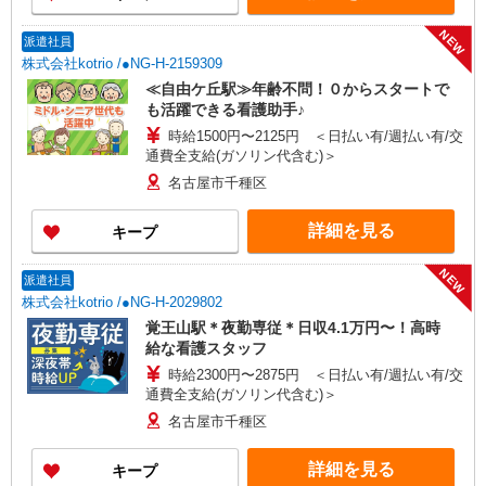
NEW
派遣社員
株式会社kotrio /●NG-H-2159309
≪自由ケ丘駅≫年齢不問！０からスタートで
も活躍できる看護助手♪
時給1500円〜2125円 ＜日払い有/週払い有/交
通費全支給(ガソリン代含む)＞
名古屋市千種区
詳細を見る
キープ
NEW
派遣社員
株式会社kotrio /●NG-H-2029802
覚王山駅＊夜勤専従＊日収4.1万円〜！高時
給な看護スタッフ
時給2300円〜2875円 ＜日払い有/週払い有/交
通費全支給(ガソリン代含む)＞
名古屋市千種区
詳細を見る
キープ