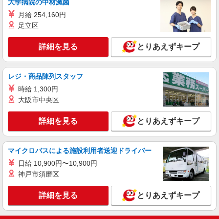
大学病院の中材滅菌
アスケア訪問入浴 千種 愛知県名古屋市千種
月給 254,160円
区今池一丁目26番29号 ウイングオカドビル1階北
号室
足立区
詳細を見る
キープ
詳細を見る
とりあえずキープ
業務委託
SOMPOヘルスサポート株式会社 全支援対応コース
レジ・商品陳列スタッフ
保健師・管理栄養士 特定保健指導
時給 1,300円
報酬：出来高制 報酬額（消費税抜き）： ・事
大阪市中央区
業所一括面談(対面) 1日：10,000円〜14,716円 ・
個別訪問(対面) 1件：4,286円〜5,239円 ・遠隔面
【活動エリア】愛知県名古屋市千種区及びその
談 1件：1,500〜1,691円 ・電話支援 1件：
詳細を見る
とりあえずキープ
周辺
1,000円〜1,429円 ・ICTメール支援 1件：500円
※上記金額に消費税を加えた金額をお支払いいた
詳細を見る
キープ
します ※交通費・電話代は弊社負担。その他、支
マイクロバスによる施設利用者送迎ドライバー
援内容により細則あり。
日給 10,900円〜10,900円
神戸市須磨区
詳細を見る
とりあえずキープ