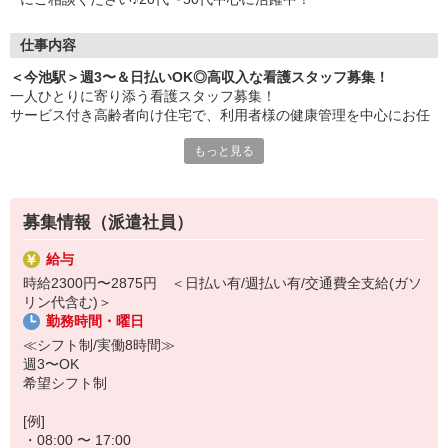
仕事内容
＜今池駅＞週3〜＆日払いOK◎高収入な看護スタッフ募集！
一人ひとりに寄り添う看護スタッフ募集！
サービス付き高齢者向け住宅で、利用者様の健康管理を中心にお任
せします♪
もっと見る
▼主なお仕事
・服薬管理
・バイタルチェック
募集情報（派遣社員）
・健康管理や見守り
・けがや急病の対応
給与
・お話相手/健康相談 など
時給2300円〜2875円 ＜日払い有/週払い有/交通費全支給(ガソ
リン代含む)＞
[日収例]
勤務時間・曜日
時給2300円×実働8h＝18,400円
≪シフト制/実働8時間≫
▼人気なポイント！
週3〜OK
・急な出費にも安心な「日払い・週払い」制度あり◎
希望シフト制
・週3〜で柔軟なシフト制！家事や趣味との両立も思いのまま♪
・健康管理がメインのため、ブランクがあっても安心して復帰でき
[例]
ます！
・08:00 〜 17:00