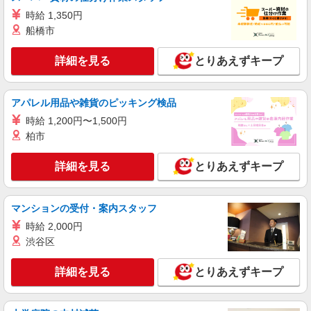
病院における看護助手（ナースエイド）
時給 1,350円
時給1224円
船橋市
愛知県名古屋市千種区
詳細を見る
とりあえずキープ
詳細を見る
キープ
アパレル用品や雑貨のピッキング検品
正社員
アスケア訪問入浴 千種
時給 1,200円〜1,500円
看護師（訪問入浴）
柏市
月給258,000円〜274,000円（地域による） 別
途交通費支給（30000円上限/月） 別途残業手当
詳細を見る
とりあえずキープ
（月平均残業時間20時間）残業代全額支給
アスケア訪問入浴 千種 愛知県名古屋市千種
区今池一丁目26番29号 ウイングオカドビル1階北
号室
マンションの受付・案内スタッフ
詳細を見る
キープ
時給 2,000円
渋谷区
アルバイト
パート
アスケア訪問入浴 千種
詳細を見る
とりあえずキープ
看護師（訪問入浴）
時給1695円〜1745円 ※経験・能力による