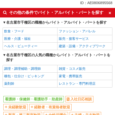
未経験歓迎
ミドル（40代～）活躍中
ID：AE0806895568
ボーナス・賞与あり
車通勤OK
その他の条件でバイト・アルバイト・パートを探す
交通費支給
社会保険あり
名古屋市千種区の職種からバイト・アルバイト・パートを探す
産休・育休取得実績あり
飲食・フード
ファッション・アパレル
医療・介護・福祉
販売・接客サービス
ヘルス・ビューティー
建築・設備・アクティブワーク
名古屋市千種区の人気の職種からバイト・アルバイト・パートを
探す
調理・調理補助・調理師
雑貨・コスメ販売
梱包・仕分け・ピッキング
家電・携帯販売
薬剤師
レストラン・専門料理店
看護師・保健師・看護助手・助産師
入社日応相談
未経験歓迎
経験者・有資格者歓迎