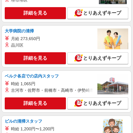
堺市堺区
株式会社kotrio /●NG-H-2031117
＜覚王山駅＞週3〜＆日払いOK◎高収入な看
詳細を見る
とりあえずキープ
護スタッフ募集！
時給2300円〜2875円 ＜日払い有/週払い有/交
大学病院の清掃
通費全支給(ガソリン代含む)＞
名古屋市千種区
月給 273,650円
品川区
詳細を見る
キープ
詳細を見る
とりあえずキープ
NEW
派遣社員
株式会社kotrio /●NG-H-2029702
ベルク各店での店内スタッフ
覚王山駅★2300円〜の高時給！デイで看護！
16時退勤OKで安心
時給 1,065円
古河市・佐野市・前橋市・高崎市・伊勢崎市・太田市・館林市・
時給2300円〜2875円＜交通費全額支給(ガソリ
ン代含む)/日払い可/週払い可＞
詳細を見る
とりあえずキープ
名古屋市千種区
詳細を見る
キープ
ビルの清掃スタッフ
時給 1,200円〜1,200円
正社員