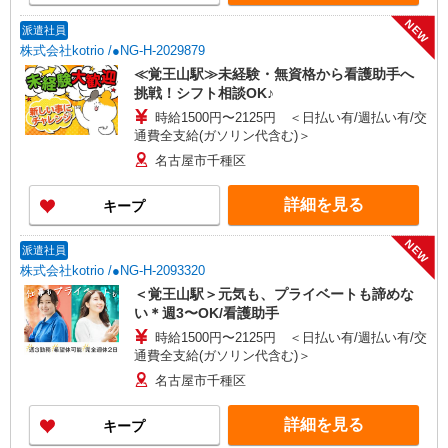
NEW
派遣社員
株式会社kotrio /●NG-H-2029879
≪覚王山駅≫未経験・無資格から看護助手へ
挑戦！シフト相談OK♪
時給1500円〜2125円 ＜日払い有/週払い有/交
通費全支給(ガソリン代含む)＞
名古屋市千種区
詳細を見る
キープ
NEW
派遣社員
株式会社kotrio /●NG-H-2093320
＜覚王山駅＞元気も、プライベートも諦めな
い＊週3〜OK/看護助手
時給1500円〜2125円 ＜日払い有/週払い有/交
通費全支給(ガソリン代含む)＞
名古屋市千種区
詳細を見る
キープ