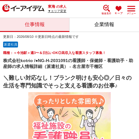
東海
の求人
▼エリア変更
仕事情報
企業情報
更新日：2026/08/10 ※更新日時点の最新情報です
派遣社員
職種：＜今池駅＞週3〜＆日払いOK◎高収入な看護スタッフ募集！
株式会社kotrio /●NG-H-2031091の看護師・保健師・看護助手・助
産師の求人情報詳細（派遣社員） - 名古屋市千種区
＼難しい対応なし！ブランク明けも安心◎／日々の
生活を専門知識でそっと支える看護のお仕事♪