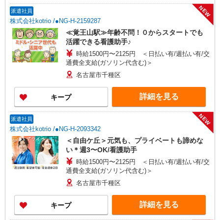
NEW
派遣社員
株式会社kotrio /●NG-H-2159287
≪覚王山駅≫年齢不問！０からスタートでも
活躍できる看護助手♪
時給1500円〜2125円 ＜日払い有/週払い有/交
通費全支給(ガソリン代含む)＞
名古屋市千種区
詳細を見る
キープ
NEW
派遣社員
株式会社kotrio /●NG-H-2093342
＜自由ケ丘＞元気も、プライベートも諦めな
い＊週3〜OK/看護助手
時給1500円〜2125円 ＜日払い有/週払い有/交
通費全支給(ガソリン代含む)＞
名古屋市千種区
詳細を見る
キープ