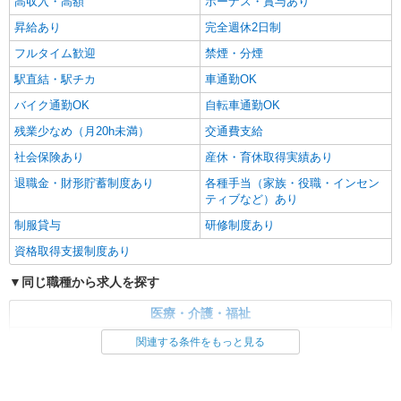
高収入・高額
ボーナス・賞与あり
昇給あり
完全週休2日制
フルタイム歓迎
禁煙・分煙
駅直結・駅チカ
車通勤OK
バイク通勤OK
自転車通勤OK
残業少なめ（月20h未満）
交通費支給
社会保険あり
産休・育休取得実績あり
退職金・財形貯蓄制度あり
各種手当（家族・役職・インセン
ティブなど）あり
制服貸与
研修制度あり
資格取得支援制度あり
同じ職種から求人を探す
医療・介護・福祉
看護師・保健師・看護助手・助産師
関連する条件をもっと見る
同じ特徴から求人を探す