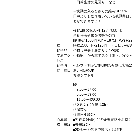
・日常生活の見回り など
≪夜勤に入るとさらに給与UP！≫
日中よりも落ち着いている夜勤帯は
とができますよ！
夜勤1回の収入例【2万7000円】
※初任者研修をお持ちの方
[例]時給1500円×6h＋1875円×6
給与
時給1500円〜2125円 ＜日払い有
勤務地
小牧市中央｜最寄り：小牧駅
交通アク
小牧駅 から車でスグ【車・バイク
セス
勤務時
≪シフト制≫実働8時間/夜勤は実働1
間・曜日
週3〜勤務OK
希望シフト制
[例]
・8:00〜17:00
・9:00〜18:00
・16:00〜翌9:00
※休憩1h（夜勤は2h）
※残業なし
※曜日相談OK
応募資
■初任者研修などの介護資格をお持ち
格・経験
■未経験OK
■20代〜60代まで幅広く活躍中