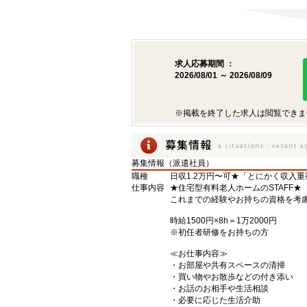
求人応募期間 ：
2026/08/01 ～ 2026/08/09
※掲載を終了した求人は閲覧できま
募集情報（派遣社員）
職種
日収1.2万円〜可★「とにかく収入
仕事内容
★住宅型有料老人ホームのSTAFF★
これまでの経験やお持ちの資格を考
時給1500円×8h＝1万2000円
※初任者研修をお持ちの方
≪お仕事内容≫
・お部屋や共有スペースの清掃
・買い物やお散歩などの付き添い
・お話のお相手や生活相談
・必要に応じた生活介助