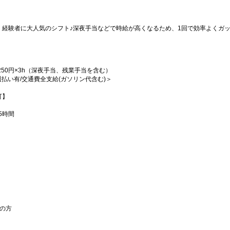
、経験者に大人気のシフト♪深夜手当などで時給が高くなるため、1回で効率よくガ
h＋2250円×3h（深夜手当、残業手当を含む）
/週払い有/交通費全支給(ガソリン代含む)＞
可】
5時間
の方