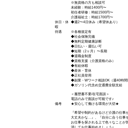
※無資格の方も相談可
未経験：時給1400円〜
初任者研修：時給1500円〜
介護福祉士：時給1700円〜
休日・休
◆週2〜4日休み（希望休あり）
暇
待遇
※各種規定有
◆社会保険完備
◆無料定期健康診断
◆日払い・週払い可
◆短期（2ヶ月）〜長期
◆退職金制度
◆資格支援（介護資格のみ）
◆有給休暇
◆産休・育休
◆正社員登用
◆副業・Wワーク相談OK（週40時
◆ガソリン代含め交通費全額支給
＜履歴書不要/在宅面談＞
電話のみで面談が可能です♪
備考
★安心して働ける環境が大切★
『希望や制約があるけど介護の仕事
大丈夫かな…』、『自分に合う仕事
お仕事を探される上で色々なことが気
消してお仕事始めましょう♪