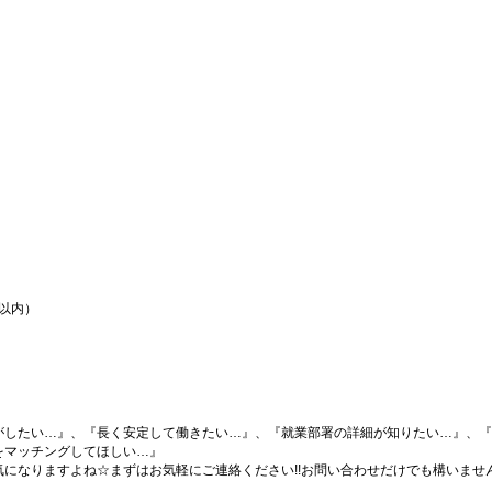
間以内）
がしたい…』、『長く安定して働きたい…』、『就業部署の詳細が知りたい…』、『
をマッチングしてほしい…』
になりますよね☆まずはお気軽にご連絡ください!!お問い合わせだけでも構いません