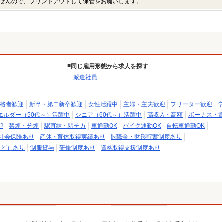
せんので、プリントアウトして保管をお願いします。
同じ雇用形態から求人を探す
派遣社員
格者歓迎
新卒・第二新卒歓迎
女性活躍中
主婦・主夫歓迎
フリーター歓迎
エルダー（50代～）活躍中
シニア（60代～）活躍中
高収入・高額
ボーナス・
迎
禁煙・分煙
駅直結・駅チカ
車通勤OK
バイク通勤OK
自転車通勤OK
社会保険あり
産休・育休取得実績あり
退職金・財形貯蓄制度あり
など）あり
制服貸与
研修制度あり
資格取得支援制度あり