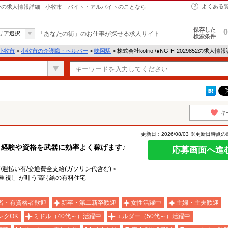
よくある
・ヘルパーの求人情報詳細 - 小牧市｜バイト・アルバイトのことなら
保存した
0
リア選択
「あなたの街」のお仕事が探せる求人サイト
検索条件
小牧市
>
小牧市の介護職・ヘルパー
>
味岡駅
> 株式会社kotrio /●NG-H-2029852の求人情
キ
更新日：2026/08/03 ※更新日時点
！経験や資格を武器に効率よく稼げます♪
応募画面へ進
有/週払い有/交通費全支給(ガソリン代含む)＞
入重視!」が叶う高時給の有料住宅
者・有資格者歓迎
新卒・第二新卒歓迎
女性活躍中
主婦・主夫歓迎
ンクOK
ミドル（40代～）活躍中
エルダー（50代～）活躍中