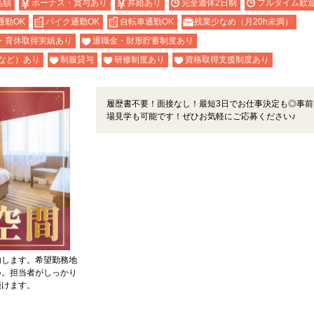
高額
ボーナス・賞与あり
昇給あり
完全週休2日制
フルタイム歓
通勤OK
バイク通勤OK
自転車通勤OK
残業少なめ（月20h未満）
・育休取得実績あり
退職金・財形貯蓄制度あり
など）あり
制服貸与
研修制度あり
資格取得支援制度あり
履歴書不要！面接なし！最短3日でお仕事決定も◎事前
場見学も可能です！ぜひお気軽にご応募ください♪
内します。希望勤務地
い。担当者がしっかり
頂けます。