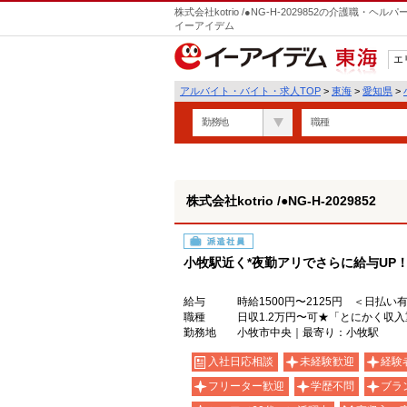
株式会社kotrio /●NG-H-2029852の介護職
イーアイデム
エ
東海
アルバイト・バイト・求人TOP
>
東海
>
愛知県
>
勤務地
職種
株式会社kotrio /●NG-H-2029852
派遣社員
小牧駅近く*夜勤アリでさらに給与UP
給与
時給1500円〜2125円 ＜日払い
職種
日収1.2万円〜可★「とにかく収
勤務地
小牧市中央｜最寄り：小牧駅
入社日応相談
未経験歓迎
経験
フリーター歓迎
学歴不問
ブラ