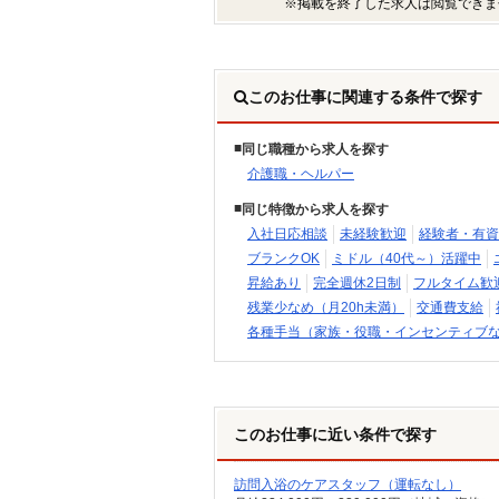
※掲載を終了した求人は閲覧できま
このお仕事に関連する条件で探す
同じ職種から求人を探す
介護職・ヘルパー
同じ特徴から求人を探す
入社日応相談
未経験歓迎
経験者・有資
ブランクOK
ミドル（40代～）活躍中
昇給あり
完全週休2日制
フルタイム歓
残業少なめ（月20h未満）
交通費支給
各種手当（家族・役職・インセンティブ
このお仕事に近い条件で探す
訪問入浴のケアスタッフ（運転なし）