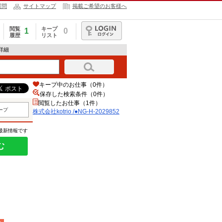
質問
サイトマップ
掲載ご希望のお客様へ
閲覧
キープ
1
0
履歴
リスト
ログイン
報詳細
キープ中のお仕事（0件）
保存した検索条件（
0
件）
閲覧したお仕事（1件）
ープ
株式会社kotrio /●NG-H-2029852
の最新情報です
む