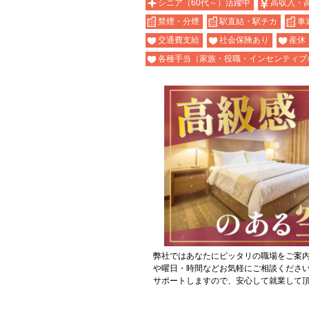
シニア（60代～）活躍中
高収入・
禁煙・分煙
駅直結・駅チカ
車
交通費支給
社会保険あり
産休
各種手当（家族・役職・インセンティブ
弊社ではあなたにピッタリの職場をご案
や曜日・時間などお気軽にご相談くださ
サポートしますので、安心して就業して