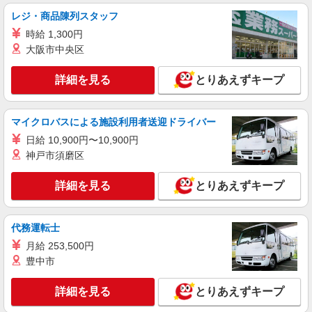
愛知県刈谷市 【最寄駅】東刈谷駅 ★勤務地は
レジ・商品陳列スタッフ
3000ヶ所以上★ 自宅から通いやすいエリアなど、
時給 1,300円
お好きな勤務地をお選び下さい！！
大阪市中央区
詳細を見る
キープ
詳細を見る
とりあえずキープ
アルバイト
パート
派遣社員
日研トータルソーシング株式会社 メディカルケア事業部/知立オフィ
ス【看護助手】
マイクロバスによる施設利用者送迎ドライバー
看護助手（ナースエイド）
日給 10,900円〜10,900円
時給1,350円 ★週払いOK（規定あり） ※給与
神戸市須磨区
幅は経験・能力による
愛知県刈谷市 【最寄駅】富士松駅
詳細を見る
とりあえずキープ
詳細を見る
キープ
代務運転士
アルバイト
パート
派遣社員
紹介予定派遣
月給 253,500円
日研トータルソーシング株式会社 メディカルケア事業部/知立オフィ
豊中市
ス
介護スタッフ／資格あり or 経験者
詳細を見る
とりあえずキープ
時給1,400円〜1,600円 ◆無資格・経験者：時