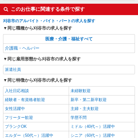
給1,400円〜 ◆初任者研修・未経験：時給1,400
円〜 ◆初任者研修・経験者：時給1,500円〜 ◆介
このお仕事に関連する条件で探す
愛知県刈谷市 【最寄駅】刈谷駅 ★勤務地は
護福祉士：時給1,600円〜 ※経験者は3ヶ月以上 ※
3000ヶ所以上★ 自宅から通いやすいエリアなど、
給与幅は経験・能力による ★週払いOK（規定あ
お好きな勤務地をお選び下さい！！
刈谷市のアルバイト・バイト・パートの求人を探す
り）
詳細を見る
同じ職種から刈谷市の求人を探す
キープ
医療・介護・福祉すべて
アルバイト
パート
派遣社員
紹介予定派遣
介護職・ヘルパー
日研トータルソーシング株式会社 メディカルケア事業部/知立オフィ
ス
同じ雇用形態から刈谷市の求人を探す
未経験・無資格OKの介護スタッフ
時給1,350円〜1,600円 ★週払いOK（規定あ
派遣社員
り） ※給与幅は経験・能力による
同じ特徴から刈谷市の求人を探す
愛知県刈谷市 【最寄駅】刈谷駅 ★勤務地は
3000ヶ所以上★ 自宅から通いやすいエリアなど、
入社日応相談
未経験歓迎
お好きな勤務地をお選び下さい！！
経験者・有資格者歓迎
新卒・第二新卒歓迎
詳細を見る
キープ
女性活躍中
主婦・主夫歓迎
フリーター歓迎
学歴不問
ブランクOK
ミドル（40代～）活躍中
エルダー（50代～）活躍中
シニア（60代～）活躍中