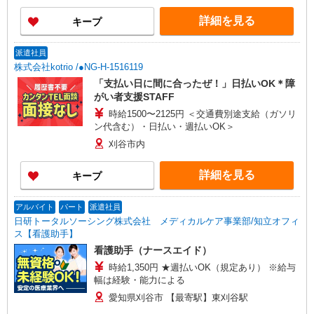
詳細を見る
キープ
派遣社員
株式会社kotrio /●NG-H-1516119
「支払い日に間に合ったぜ！」日払いOK＊障
がい者支援STAFF
時給1500〜2125円 ＜交通費別途支給（ガソリ
ン代含む）・日払い・週払いOK＞
刈谷市内
詳細を見る
キープ
アルバイト
パート
派遣社員
日研トータルソーシング株式会社 メディカルケア事業部/知立オフィ
ス【看護助手】
看護助手（ナースエイド）
時給1,350円 ★週払いOK（規定あり） ※給与
幅は経験・能力による
愛知県刈谷市 【最寄駅】東刈谷駅