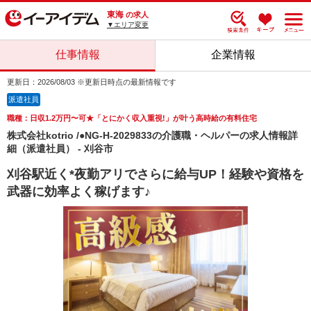
東海
の求人
▼エリア変更
仕事情報
企業情報
更新日：2026/08/03 ※更新日時点の最新情報です
派遣社員
職種：日収1.2万円〜可★「とにかく収入重視!」が叶う高時給の有料住宅
株式会社kotrio /●NG-H-2029833の介護職・ヘルパーの求人情報詳
細（派遣社員） - 刈谷市
刈谷駅近く*夜勤アリでさらに給与UP！経験や資格を
武器に効率よく稼げます♪