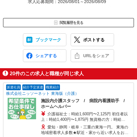
求人応募期間：2026/08/01～2026/08/09
閲覧履歴を見る
ブックマーク
ポストする
シェアする
URLをシェア
20
件のこの求人と職種が同じ求人
派遣社員
紹介予定派遣
職業紹介
株式会社ニッソーネット 東海版（介護）
施設内介護スタッフ / 病院内看護助手 /
ホームヘルパー
介護福祉士：時給1,600円〜2,125円 初任者以
上：時給1,400円〜1,875円 無資格の方：時給
1,300円〜1,750円 ※給与幅は勤務先による +交通
愛知・静岡・岐阜・三重の東海一円。 東海の
費、諸手当（勤務先による） +0円で介護資格が取
地域密着求人多数★駅近・家から近い求人をお探
れる （別途規定） ★給与日払い制度あり！