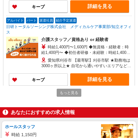
詳細を見る
キープ
アルバイト
パート
派遣社員
紹介予定派遣
日研トータルソーシング株式会社 メディカルケア事業部/知立オフィ
ス
介護スタッフ／資格あり or 経験者
時給1,400円〜1,600円 ◆無資格・経験者：時
給1,400円〜 ◆初任者研修・未経験：時給1,400
円〜 ◆初任者研修・経験者：時給1,500円〜 ◆介
愛知県刈谷市 【最寄駅】刈谷市駅 ★勤務地は
護福祉士：時給1,600円〜 ※経験者は3ヶ月以上 ※
3000ヶ所以上★ 自宅から通いやすいエリアなど、
給与幅は経験・能力による ★週払いOK（規定あ
お好きな勤務地をお選び下さい！！
り）
詳細を見る
キープ
もっと見る
派遣社員
株式会社kotrio /●NG-H-2093136
刈谷駅★未経験OKの人間関係に悩まない職場
あなたにおすすめの求人情報
へ★サ高住スタッフ
時給1500円〜2125円 ＜日払い有/週払い有/交
通費全支給(ガソリン代含む)＞
ホールスタッフ
刈谷市【刈谷駅近く】
時給 1,150円