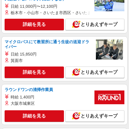
★勤務地は3000ヶ所以上★ 自宅から通いやすいエ
日給 11,000円〜12,100円
リアなど、お好きな勤務地をお選び下さい！！
栃木市・小山市・さいたま市西区・さいたま市岩槻区・久喜市・
詳細を見る
キープ
詳細を見る
とりあえずキープ
派遣社員
株式会社kotrio /●NG-H-1992472
刈谷駅≫高収入！シニア向け高級マンション職
マイクロバスにて教習所に通う生徒の送迎ドラ
員募集＊.・：゜
イバー
時給1500円〜2125円 ＜日払い有/週払い有/交
日給 15,850円
通費全支給(ガソリン代含む)＞
箕面市
刈谷市【刈谷駅近く】
詳細を見る
とりあえずキープ
詳細を見る
キープ
ラウンドワンの清掃作業員
アルバイト
パート
派遣社員
紹介予定派遣
日研トータルソーシング株式会社 メディカルケア事業部/知立オフィ
時給 1,400円
ス
大阪市城東区
未経験・無資格OKの介護スタッフ
時給1,350円〜1,600円 ★週払いOK（規定あ
詳細を見る
とりあえずキープ
り） ※給与幅は経験・能力による
愛知県刈谷市 【最寄駅】野田新町駅 ★勤務地