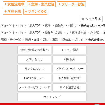
女性活躍中
主婦・主夫歓迎
フリーター歓迎
学歴不問
ブランクOK
もっと見る
アルバイト・バイト・求人TOP
東海
愛知県
刈谷市
株式会社kotrio /
アルバイト・バイト・求人TOP
愛知県の路線
ＪＲ東海道本線
刈谷駅
職種・条件一覧
医療・介護・福祉
東海
愛知県
刈谷市
株式会社kotr
掲載ご希望のお客様へ
よくある質問
お問い合わせ
利用規約
リンクについて
プライバシーポリシー
Cookieポリシー
個人情報保護方針
メールサービスについて
サイト運営会社
サイトマップ