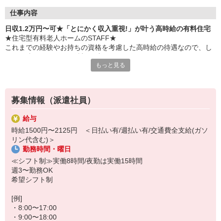
仕事内容
日収1.2万円〜可★「とにかく収入重視!」が叶う高時給の有料住宅
★住宅型有料老人ホームのSTAFF★
これまでの経験やお持ちの資格を考慮した高時給の待遇なので、し
っかり稼ぎたいという希望を叶えます！
もっと見る
時給1500円×8h＝1万2000円
※初任者研修をお持ちの方
募集情報（派遣社員）
≪お仕事内容≫
・お部屋や共有スペースの清掃
給与
・買い物やお散歩などの付き添い
時給1500円〜2125円 ＜日払い有/週払い有/交通費全支給(ガソ
・お話のお相手や生活相談
リン代含む)＞
・必要に応じた生活介助
勤務時間・曜日
・日常生活の見回り など
≪シフト制≫実働8時間/夜勤は実働15時間
≪夜勤に入るとさらに給与UP！≫
週3〜勤務OK
日中よりも落ち着いている夜勤帯は、経験者に大人気のシフト♪深夜
希望シフト制
手当などで時給が高くなるため、1回で効率よくガッツリ稼ぐことが
できますよ！
[例]
・8:00〜17:00
夜勤1回の収入例【2万7000円】
・9:00〜18:00