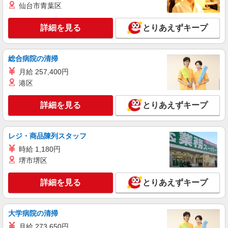
仙台市青葉区
詳細を見る
キープ
詳細を見る
とりあえずキープ
派遣社員
株式会社kotrio /●NG-H-1907540
総合病院の清掃
刈谷市*デイでの生活補助☆新たなスキルを身
につけて長く働く♪
月給 257,400円
港区
時給1500円〜2150円 ＜日払い有/週払い有/交
通費全支給(ガソリン代含む)＞
詳細を見る
刈谷市【刈谷駅近く】
とりあえずキープ
詳細を見る
キープ
レジ・商品陳列スタッフ
時給 1,180円
アルバイト
パート
派遣社員
紹介予定派遣
堺市堺区
日研トータルソーシング株式会社 メディカルケア事業部/知立オフィ
ス
介護スタッフ／資格あり or 経験者
詳細を見る
とりあえずキープ
時給1,400円〜1,600円 ◆無資格・経験者：時
給1,400円〜 ◆初任者研修・未経験：時給1,400
円〜 ◆初任者研修・経験者：時給1,500円〜 ◆介
大学病院の清掃
愛知県刈谷市 【最寄駅】一ツ木駅 ★勤務地は
護福祉士：時給1,600円〜 ※経験者は3ヶ月以上 ※
3000ヶ所以上★ 自宅から通いやすいエリアなど、
月給 273,650円