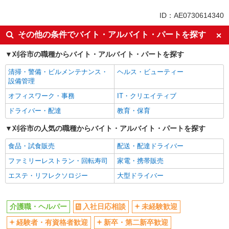
未経験歓迎
ミドル（40代～）活躍中
ID：AE0730614340
ボーナス・賞与あり
車通勤OK
その他の条件でバイト・アルバイト・パートを探す
交通費支給
社会保険あり
刈谷市の職種からバイト・アルバイト・パートを探す
産休・育休取得実績あり
清掃・警備・ビルメンテナンス・
ヘルス・ビューティー
設備管理
オフィスワーク・事務
IT・クリエイティブ
ドライバー・配達
教育・保育
刈谷市の人気の職種からバイト・アルバイト・パートを探す
食品・試食販売
配送・配達ドライバー
ファミリーレストラン・回転寿司
家電・携帯販売
エステ・リフレクソロジー
大型ドライバー
介護職・ヘルパー
入社日応相談
未経験歓迎
経験者・有資格者歓迎
新卒・第二新卒歓迎