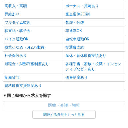
高収入・高額
ボーナス・賞与あり
昇給あり
完全週休2日制
フルタイム歓迎
禁煙・分煙
駅直結・駅チカ
車通勤OK
バイク通勤OK
自転車通勤OK
残業少なめ（月20h未満）
交通費支給
社会保険あり
産休・育休取得実績あり
退職金・財形貯蓄制度あり
各種手当（家族・役職・インセン
ティブなど）あり
制服貸与
研修制度あり
資格取得支援制度あり
同じ職種から求人を探す
医療・介護・福祉
介護職・ヘルパー
関連する条件をもっと見る
同じ特徴から求人を探す