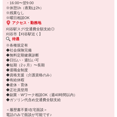
※初任者研修をお持ちの方
・16:00〜翌9:00
[例]時給1500円×6h＋1875円×6h＋2250円×3h（深夜手当、残業手当
※休憩1h（夜勤は2h）
を含む）
※残業なし
※曜日相談OK
アクセス・勤務地
刈谷駅スグ/交通費全額支給◎
刈谷市【刈谷駅近く】
待遇
※各種規定有
◆社会保険完備
◆無料定期健康診断
◆日払い・週払い可
◆短期（2ヶ月）〜長期
◆退職金制度
◆資格支援（介護資格のみ）
◆有給休暇
◆産休・育休
◆正社員登用
◆副業・Wワーク相談OK（週40時間以内）
◆ガソリン代含め交通費全額支給
＜履歴書不要/在宅面談＞
電話のみで面談が可能です♪