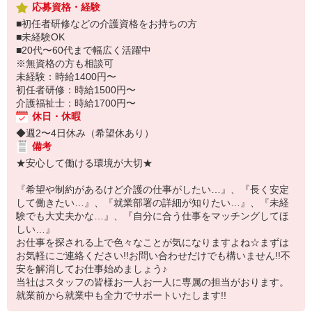
応募資格・経験
■初任者研修などの介護資格をお持ちの方
■未経験OK
■20代〜60代まで幅広く活躍中
※無資格の方も相談可
未経験：時給1400円〜
初任者研修：時給1500円〜
介護福祉士：時給1700円〜
休日・休暇
◆週2〜4日休み（希望休あり）
備考
★安心して働ける環境が大切★
『希望や制約があるけど介護の仕事がしたい…』、『長く安定
して働きたい…』、『就業部署の詳細が知りたい…』、『未経
験でも大丈夫かな…』、『自分に合う仕事をマッチングしてほ
しい…』
お仕事を探される上で色々なことが気になりますよね☆まずは
お気軽にご連絡ください!!お問い合わせだけでも構いません!!不
安を解消してお仕事始めましょう♪
当社はスタッフの皆様お一人お一人に専属の担当がおります。
就業前から就業中も全力でサポートいたします!!