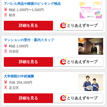
は3000ヶ所以上★ 自宅から通いやすいエリアな
アパレル用品や雑貨のピッキング検品
ど、お好きな勤務地をお選び下さい！！
時給 1,200円〜1,500円
詳細を見る
キープ
柏市
アルバイト
パート
派遣社員
紹介予定派遣
詳細を見る
とりあえずキープ
日研トータルソーシング株式会社 メディカルケア事業部/知立オフィ
ス
介護スタッフ／資格あり or 経験者
マンションの受付・案内スタッフ
時給1,400円〜1,600円 ◆無資格・経験者：時
時給 2,000円
給1,400円〜 ◆初任者研修・未経験：時給1,400
渋谷区
円〜 ◆初任者研修・経験者：時給1,500円〜 ◆介
愛知県刈谷市 【最寄駅】逢妻駅 ★勤務地は
護福祉士：時給1,600円〜 ※経験者は3ヶ月以上 ※
3000ヶ所以上★ 自宅から通いやすいエリアなど、
詳細を見る
とりあえずキープ
給与幅は経験・能力による ★週払いOK（規定あ
お好きな勤務地をお選び下さい！！
り）
詳細を見る
キープ
大学病院の中材滅菌
アルバイト
パート
派遣社員
紹介予定派遣
月給 254,160円
日研トータルソーシング株式会社 メディカルケア事業部/知立オフィ
足立区
ス
未経験・無資格OKの介護スタッフ
詳細を見る
とりあえずキープ
時給1,350円〜1,600円 ★週払いOK（規定あ
り） ※給与幅は経験・能力による