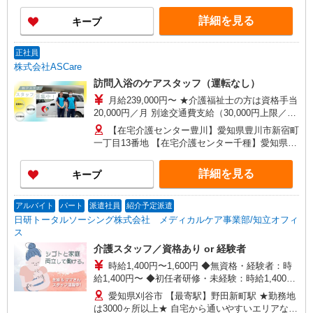
しできます！
詳細を見る
キープ
正社員
株式会社ASCare
訪問入浴のケアスタッフ（運転なし）
月給239,000円〜 ★介護福祉士の方は資格手当
20,000円／月 別途交通費支給（30,000円上限／
月） 別途残業手当（月平均残業時間15時間）残業
【在宅介護センター豊川】愛知県豊川市新宿町
代全額支給
一丁目13番地 【在宅介護センター千種】愛知県名
古屋市千種区覚王山通八丁目35番地 イマ－ジュ
池下2D 【在宅介護センター尾張旭】愛知県尾張旭
詳細を見る
キープ
市瀬戸川町一丁目202番地 【在宅介護センター岡
崎】愛知県岡崎市羽根東町二丁目8番地3 第
2LAND PLAZA BILL101・102号室 【在宅介護セン
アルバイト
パート
派遣社員
紹介予定派遣
ター刈谷】愛知県刈谷市東陽町三丁目68番地 東
日研トータルソーシング株式会社 メディカルケア事業部/知立オフィ
陽町鬼頭ビル1階北側 【在宅介護センター上名古
ス
屋】愛知県名古屋市西区上名古屋三丁目25番52
介護スタッフ／資格あり or 経験者
カサデナカノ1階
時給1,400円〜1,600円 ◆無資格・経験者：時
給1,400円〜 ◆初任者研修・未経験：時給1,400
円〜 ◆初任者研修・経験者：時給1,500円〜 ◆介
愛知県刈谷市 【最寄駅】野田新町駅 ★勤務地
護福祉士：時給1,600円〜 ※経験者は3ヶ月以上 ※
は3000ヶ所以上★ 自宅から通いやすいエリアな