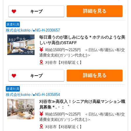
給与幅は経験・能力による ★週払いOK（規定あ
ど、お好きな勤務地をお選び下さい！！
り）
詳細を見る
キープ
派遣社員
株式会社kotrio /●NG-H-2030657
毎日通うのが楽しみになる＊ホテルのような美
しいサ高住のSTAFF
時給1500円〜2125円 ＜日払い有/週払い有/交
通費全支給(ガソリン代含む)＞
刈谷市【刈谷駅近く】
詳細を見る
キープ
派遣社員
株式会社kotrio /●NG-H-1835854
刈谷市≫高収入！シニア向け高級マンション職
員募集＊.・：゜
時給1500円〜2125円 ＜日払い有/週払い有/交
通費全支給(ガソリン代含む)＞
刈谷市【刈谷駅近く】