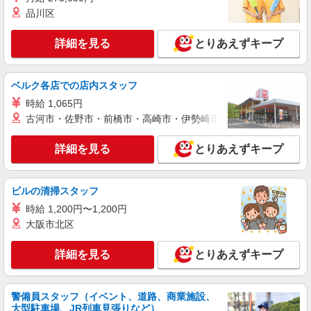
給与幅は経験・能力による ★週払いOK（規定あ
お好きな勤務地をお選び下さい！！
品川区
り）
詳細を見る
キープ
詳細を見る
とりあえずキープ
派遣社員
株式会社kotrio /●NG-H-2031022
ベルク各店での店内スタッフ
刈谷駅＊年齢不問◎未経験から安定した業界へ
＊サ高住
時給 1,065円
古河市・佐野市・前橋市・高崎市・伊勢崎市・太田市・館林市・
時給1500円〜2125円 ＜日払い有/週払い有/交
通費全支給(ガソリン代含む)＞
詳細を見る
とりあえずキープ
刈谷市【刈谷駅近く】
詳細を見る
キープ
ビルの清掃スタッフ
時給 1,200円〜1,200円
アルバイト
パート
派遣社員
紹介予定派遣
大阪市北区
日研トータルソーシング株式会社 メディカルケア事業部/知立オフィ
ス
詳細を見る
未経験・無資格OKの介護スタッフ
とりあえずキープ
時給1,350円〜1,600円 ★週払いOK（規定あ
り） ※給与幅は経験・能力による
警備員スタッフ（イベント、道路、商業施設、
愛知県刈谷市 【最寄駅】名鉄本線「知立」駅
大型駐車場、JR列車見張りなど）