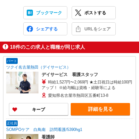
ブックマーク
ポストする
シェアする
URLをシェア
18
件のこの求人と職種が同じ求人
パート
ツクイ名古屋熱田（デイサービス）
デイサービス 看護スタッフ
時給1,527円〜2,069円 ★土日祝日は時給100円
アップ！ ※給与幅は資格・経験等による
愛知県名古屋市熱田区五番町13-8
詳細を見る
キープ
正社員
SOMPOケア 白鳥南 訪問看護/5390hg1
看護師