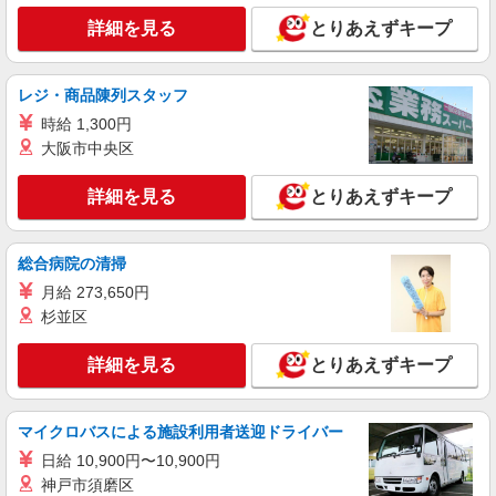
万/日 パート：正看護師：1800円〜、准看護師：
1600円〜 1か月の想定労働時間160時間 固定残業
詳細を見る
とりあえずキープ
詳細を見る
キープ
代なし 試用期間3ヵ月（待遇変更なし）
レジ・商品陳列スタッフ
時給 1,300円
大阪市中央区
詳細を見る
とりあえずキープ
総合病院の清掃
月給 273,650円
杉並区
詳細を見る
とりあえずキープ
マイクロバスによる施設利用者送迎ドライバー
日給 10,900円〜10,900円
神戸市須磨区