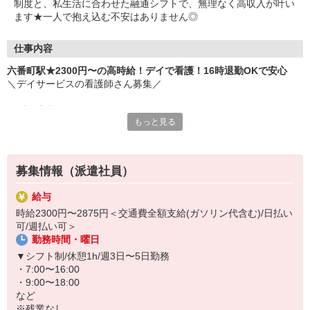
制度と、私生活に合わせた融通シフトで、無理なく高収入が叶い
ます★一人で抱え込む不安はありません◎
仕事内容
六番町駅★2300円〜の高時給！デイで看護！16時退勤OKで安心
＼デイサービスの看護師さん募集／
まずは先輩との同行研修からスタート！
もっと見る
▼お仕事例
・健康管理（バイタルチェック）
・服薬管理
募集情報（派遣社員）
・介護職員や訪問医との連携
・看護記録の作成 等
給与
時給2300円〜2875円＜交通費全額支給(ガソリン代含む)/日払い
日勤のみでシフトの融通が利くので、
可/週払い可＞
無理なく長く続けられますよ♪
勤務時間・曜日
周囲とのコミュニケーションを大切にできる方、大歓迎◎
▼シフト制/休憩1h/週3日〜5日勤務
・7:00〜16:00
・9:00〜18:00
など
※残業なし