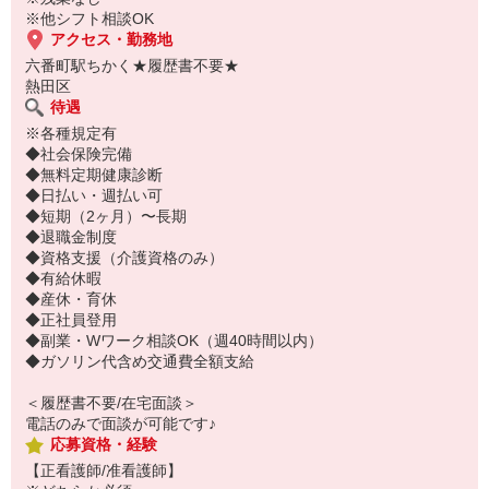
※他シフト相談OK
アクセス・勤務地
六番町駅ちかく★履歴書不要★
熱田区
待遇
※各種規定有
◆社会保険完備
◆無料定期健康診断
◆日払い・週払い可
◆短期（2ヶ月）〜長期
◆退職金制度
◆資格支援（介護資格のみ）
◆有給休暇
◆産休・育休
◆正社員登用
◆副業・Wワーク相談OK（週40時間以内）
◆ガソリン代含め交通費全額支給
＜履歴書不要/在宅面談＞
電話のみで面談が可能です♪
応募資格・経験
【正看護師/准看護師】