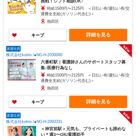
挑戦！シフト相談OK♪
時給1500円〜2125円 ＜日払い有/週払い有/交
通費全支給(ガソリン代含む)＞
熱田区
詳細を見る
キープ
NEW
派遣社員
株式会社kotrio /●NG-H-2030000
六番町駅｜看護師さんのサポートスタッフ募
集♪医療行為なし
時給1500円〜2125円 ＜日払い有/週払い有/交
通費全支給(ガソリン代含む)＞
熱田区
詳細を見る
キープ
NEW
派遣社員
株式会社kotrio /●NG-H-2093331
＜神宮前駅＞元気も、プライベートも諦めな
い＊週3〜OK/看護助手