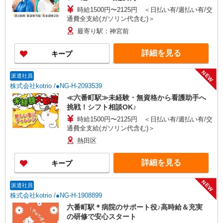
時給1500円〜2125円 ＜日払い有/週払い有/交
通費全支給(ガソリン代含む)＞
最寄り駅：神宮前
詳細を見る
キープ
NEW
派遣社員
株式会社kotrio /●NG-H-2093539
≪六番町駅≫未経験・無資格から看護助手へ
挑戦！シフト相談OK♪
時給1500円〜2125円 ＜日払い有/週払い有/交
通費全支給(ガソリン代含む)＞
熱田区
詳細を見る
キープ
NEW
派遣社員
株式会社kotrio /●NG-H-1908899
六番町駅＊病院のサポート役♪高時給＆充実
の研修で安心スタート