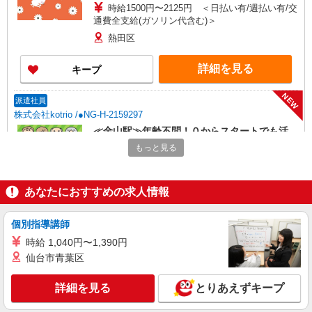
時給1500円〜2125円 ＜日払い有/週払い有/交
通費全支給(ガソリン代含む)＞
熱田区
詳細を見る
キープ
NEW
派遣社員
株式会社kotrio /●NG-H-2159297
≪金山駅≫年齢不問！０からスタートでも活
躍できる看護助手♪
もっと見る
時給1500円〜2125円 ＜日払い有/週払い有/交
通費全支給(ガソリン代含む)＞
あなたにおすすめの求人情報
名古屋市熱田区
詳細を見る
キープ
個別指導講師
時給 1,040円〜1,390円
NEW
派遣社員
仙台市青葉区
株式会社kotrio /●NG-H-2093330
＜金山駅＞元気も、プライベートも諦めない
詳細を見る
とりあえずキープ
＊週3〜OK/看護助手