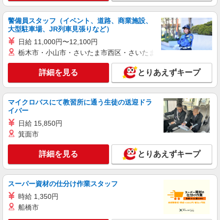
事故無違反表彰金 〇年末年始勤務手当
パナソニック エイジフリーケアセンターあつ
た 愛知県名古屋市熱田区大宝4-9-27 イノアック
警備員スタッフ（イベント、道路、商業施設、
日比野ビル1F
大型駐車場、JR列車見張りなど）
詳細を見る
キープ
日給 11,000円〜12,100円
栃木市・小山市・さいたま市西区・さいたま市岩槻区・久喜市・
パート
パナソニック エイジフリーケアセンターあつた
詳細を見る
とりあえずキープ
デイサービス／看護師／パート
時給1,339円〜1,442円 ※経験・能力・資格等
による 保健師・正看護師 時給1,442円 准看護師
マイクロバスにて教習所に通う生徒の送迎ドラ
時給1,339円 〇時間外勤務手当 〇土日祝勤務手当
イバー
パナソニック エイジフリーケアセンターあつ
〇無事故無違反表彰金 〇年末年始勤務手当
た 愛知県名古屋市熱田区大宝4-9-27 イノアック
日給 15,850円
日比野ビル1F
箕面市
詳細を見る
キープ
詳細を見る
とりあえずキープ
パート
パナソニック エイジフリーケアセンターあつた
スーパー資材の仕分け作業スタッフ
デイサービス／看護職／10-14時
時給 1,350円
時給1,339円〜1,442円 ※経験・能力・資格等
船橋市
による 〇時間外勤務手当 〇土日祝勤務手当 〇無
事故無違反表彰金 〇年末年始勤務手当