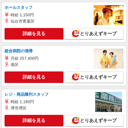
時給1500円〜2125円 ＜日払い有/週払い有/交
通費全支給(ガソリン代含む)＞
ホールスタッフ
名古屋市熱田区
時給 1,150円
仙台市青葉区
詳細を見る
キープ
詳細を見る
とりあえずキープ
NEW
派遣社員
株式会社kotrio /●NG-H-2159299
総合病院の清掃
≪六番町駅≫年齢不問！０からスタートでも
活躍できる看護助手♪
月給 257,400円
時給1500円〜2125円 ＜日払い有/週払い有/交
港区
通費全支給(ガソリン代含む)＞
熱田区
詳細を見る
とりあえずキープ
詳細を見る
キープ
レジ・商品陳列スタッフ
NEW
時給 1,180円
派遣社員
株式会社kotrio /●NG-H-2093332
堺市堺区
＜六番町駅＞元気も、プライベートも諦めな
い＊週3〜OK/看護助手
詳細を見る
とりあえずキープ
時給1500円〜2125円 ＜日払い有/週払い有/交