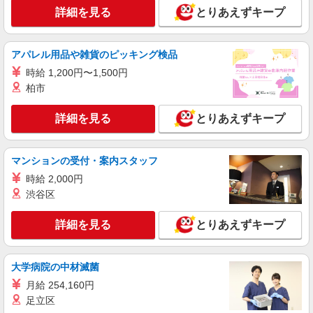
パナソニック エイジフリーケアセンターあつ
詳細を見る
とりあえずキープ
た 愛知県名古屋市熱田区大宝4-9-27 イノアック
日比野ビル1F
詳細を見る
キープ
アパレル用品や雑貨のピッキング検品
時給 1,200円〜1,500円
業務委託
柏市
SOMPOヘルスサポート株式会社 全支援対応コース
保健師・管理栄養士 特定保健指導
詳細を見る
とりあえずキープ
報酬：出来高制 報酬額（消費税抜き）： ・事
業所一括面談(対面) 1日：10,000円〜14,716円 ・
個別訪問(対面) 1件：4,286円〜5,239円 ・遠隔面
【活動エリア】愛知県名古屋市熱田区及びその
マンションの受付・案内スタッフ
談 1件：1,500〜1,691円 ・電話支援 1件：
周辺
1,000円〜1,429円 ・ICTメール支援 1件：500円
時給 2,000円
※上記金額に消費税を加えた金額をお支払いいた
渋谷区
詳細を見る
キープ
します ※交通費・電話代は弊社負担。その他、支
援内容により細則あり。
詳細を見る
とりあえずキープ
紹介予定派遣
株式会社トラストグロース 中部支社
有料老人ホーム内での訪問看護業全般
大学病院の中材滅菌
給与詳細 ※経験・資格考慮します！ 派遣時
月給 254,160円
給：2000円〜2200円 【紹介後】 正社員：基本
足立区
給：准看護師31万、正看護師34万 夜勤手当1.4
愛知県名古屋市熱田区千年