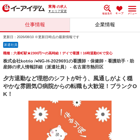
東海
の求人
▼エリア変更
仕事情報
企業情報
更新日：2026/08/10 ※更新日時点の最新情報です
派遣社員
職種：六番町駅★2300円〜の高時給！デイで看護！16時退勤OKで安心
株式会社kotrio /●NG-H-2029691の看護師・保健師・看護助手・助
産師の求人情報詳細（派遣社員） - 名古屋市熱田区
夕方退勤など理想のシフトが叶う、風通しがよく穏
やかな雰囲気◎病院からの転職も大歓迎！ブランクO
K！