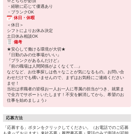
※どちらか必須
・経験に応じて優遇あり
・ブランクOK
休日・休暇
＜休日＞
シフトによりお休み決定
土日休み相談OK
備考
★安心して働ける環境が大切★
『日勤のみの仕事場がいい』
『ブランクがあるんだけど』
『前の職場は人間関係がよくなくて…』
などなど、お仕事探しは色々なことが気になるもの。お問い合
わせだけでも構いませんので、まずはお気軽にご連絡ください
ませ！
当社は求職者の皆様お一人お一人に専属の担当がつき、就業ま
で全力でサポートいたします！不安を解消してから、希望のお
仕事を始めましょう♪
応募方法
「応募する」ボタンをクリックしてください。（お電話でのご応募
も承っております）来社不要・履歴書不要・電話のみで面談が可能