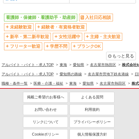
看護師・保健師・看護助手・助産師
入社日応相談
未経験歓迎
経験者・有資格者歓迎
新卒・第二新卒歓迎
女性活躍中
主婦・主夫歓迎
フリーター歓迎
学歴不問
ブランクOK
もっと見る
アルバイト・バイト・求人TOP
東海
愛知県
名古屋市熱田区
株式会社ko
アルバイト・バイト・求人TOP
愛知県の路線
名古屋市営地下鉄名港線
日
職種・条件一覧
医療・介護・福祉
東海
愛知県
名古屋市熱田区
株式
掲載ご希望のお客様へ
よくある質問
お問い合わせ
利用規約
リンクについて
プライバシーポリシー
Cookieポリシー
個人情報保護方針