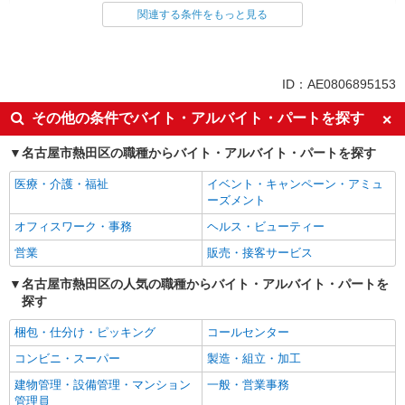
看護師・保健師・看護助手・助産師
関連する条件をもっと見る
同じ特徴から求人を探す
未経験歓迎
ミドル（40代～）活躍中
ID：AE0806895153
ボーナス・賞与あり
車通勤OK
その他の条件でバイト・アルバイト・パートを探す
交通費支給
社会保険あり
名古屋市熱田区の職種からバイト・アルバイト・パートを探す
産休・育休取得実績あり
医療・介護・福祉
イベント・キャンペーン・アミュ
ーズメント
オフィスワーク・事務
ヘルス・ビューティー
営業
販売・接客サービス
名古屋市熱田区の人気の職種からバイト・アルバイト・パートを
探す
梱包・仕分け・ピッキング
コールセンター
コンビニ・スーパー
製造・組立・加工
建物管理・設備管理・マンション
一般・営業事務
管理員