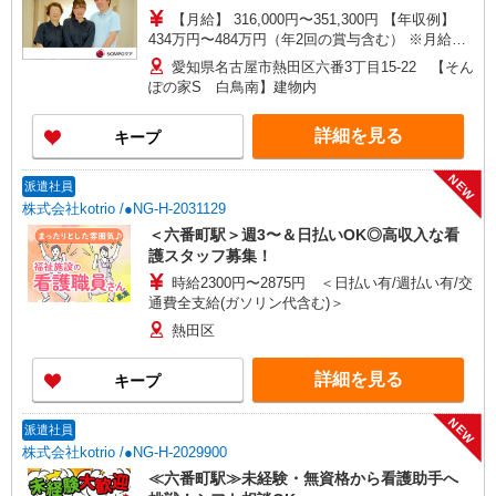
【月給】 316,000円〜351,300円 【年収例】
434万円〜484万円（年2回の賞与含む） ※月給は
職務手当、働きがい向上手当、日祝手当（月平均2
愛知県名古屋市熱田区六番3丁目15-22 【そん
回分）等、 毎月平均的に支払われる手当を含みま
ぽの家S 白鳥南】建物内
す。 ◎月給は経験により異なります。 ◎残業時は
別途時間外手当支給（超過1分〜） ◎賞与 基本
詳細を見る
キープ
給2.08ヶ月分/年支給
NEW
派遣社員
株式会社kotrio /●NG-H-2031129
＜六番町駅＞週3〜＆日払いOK◎高収入な看
護スタッフ募集！
時給2300円〜2875円 ＜日払い有/週払い有/交
通費全支給(ガソリン代含む)＞
熱田区
詳細を見る
キープ
NEW
派遣社員
株式会社kotrio /●NG-H-2029900
≪六番町駅≫未経験・無資格から看護助手へ