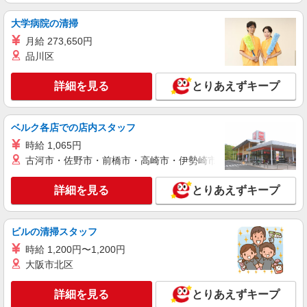
通費全支給(ガソリン代含む)＞
大学病院の清掃
熱田区
月給 273,650円
品川区
詳細を見る
キープ
NEW
詳細を見る
とりあえずキープ
派遣社員
株式会社kotrio /●NG-H-2159298
≪神宮前駅≫年齢不問！０からスタートでも
ベルク各店での店内スタッフ
活躍できる看護助手♪
時給 1,065円
時給1500円〜2125円 ＜日払い有/週払い有/交
古河市・佐野市・前橋市・高崎市・伊勢崎市・太田市・館林市・
通費全支給(ガソリン代含む)＞
最寄り駅：神宮前
詳細を見る
とりあえずキープ
詳細を見る
キープ
ビルの清掃スタッフ
パート
時給 1,200円〜1,200円
パナソニック エイジフリーケアセンターあつた
大阪市北区
デイサービス／看護職／AMのみ
時給1,339円〜1,442円 ※経験・能力・資格等
詳細を見る
とりあえずキープ
による 〇時間外勤務手当 〇土日祝勤務手当 〇無