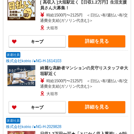
[ 高収入 ]大垣駅近く【日収1.2万円】生活支援
員さん大募集！
時給1500円〜2125円 ＜日払い有/週払い有/交
通費全支給(ガソリン代含む)＞
大垣市
詳細を見る
キープ
派遣社員
株式会社kotrio /●NG-H-1614103
綺麗な高齢者マンションの見守りスタッフ＠大
垣駅近く
時給1500円〜2125円 ＜日払い有/週払い有/交
通費全支給(ガソリン代含む)＞
大垣市
詳細を見る
キープ
派遣社員
株式会社kotrio /●NG-H-2029828
日収1.2万円〜可★「とにかく収入重視!」が叶