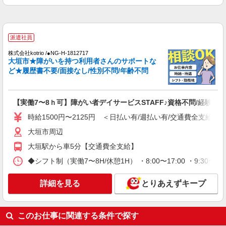
大垣市
詳細を見る
キープ
派遣社員
派遣社員
株式会社kotrio /●NG-H-1812717
株式会社kotrio /●NG-H-2093137
大垣市★障がいを持つ利用者さんのサポートな
北大垣駅★未経験OKの人間関係に悩まない職
ど★履歴書不要/面接なし/性別不問/年齢不問
場へ★サ高住スタッフ
時給1500円〜2125円 ＜日払い有/週払い有/交
通費全支給(ガソリン代含む)＞
【実働7〜8ｈ可】障がい者デイサービスSTAFF♪資格不問/経験不問
北大垣市
時給1500円〜2125円 ＜日払い有/週払い有/交通費全支給(ガ
大垣市周辺
詳細を見る
キープ
大垣駅から車5分【交通費全支給】
派遣社員
◆シフト制（実働7〜8H/休憩1H） ・8:00〜17:00 ・9:30〜
株式会社kotrio /●NG-H-1907525
大垣市*デイでの生活補助☆新たなスキルを身
詳細を見る
とりあえずキープ
につけて長く働く♪
時給1500円〜2150円 ＜日払い有/週払い有/交
通費全支給(ガソリン代含む)＞
このお仕事に関連する条件で探す
大垣市