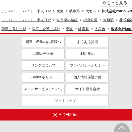
もっと見る
アルバイト・バイト・求人TOP
東海
岐阜県
大垣市
株式会社kotrio /
アルバイト・バイト・求人TOP
岐阜県の路線
樽見鉄道
大垣駅
株式会社k
職種・条件一覧
医療・介護・福祉
東海
岐阜県
大垣市
株式会社kotr
掲載ご希望のお客様へ
よくある質問
お問い合わせ
利用規約
リンクについて
プライバシーポリシー
Cookieポリシー
個人情報保護方針
メールサービスについて
サイト運営会社
サイトマップ
(c) AIDEM Inc.