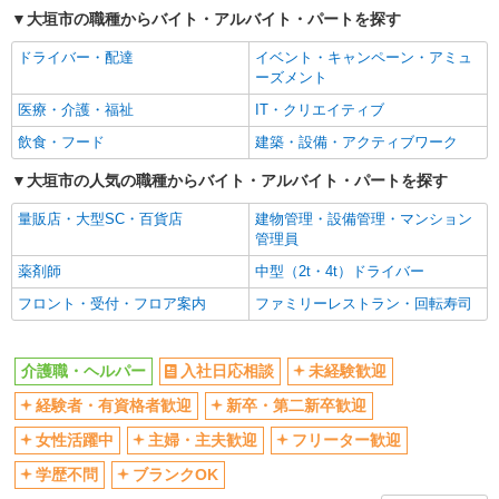
大垣市の職種からバイト・アルバイト・パートを探す
交通費支給
社会保険あり
ドライバー・配達
イベント・キャンペーン・アミュ
産休・育休取得実績あり
ーズメント
医療・介護・福祉
IT・クリエイティブ
飲食・フード
建築・設備・アクティブワーク
大垣市の人気の職種からバイト・アルバイト・パートを探す
量販店・大型SC・百貨店
建物管理・設備管理・マンション
管理員
薬剤師
中型（2t・4t）ドライバー
フロント・受付・フロア案内
ファミリーレストラン・回転寿司
介護職・ヘルパー
入社日応相談
未経験歓迎
経験者・有資格者歓迎
新卒・第二新卒歓迎
女性活躍中
主婦・主夫歓迎
フリーター歓迎
学歴不問
ブランクOK