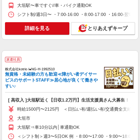
時給1500円〜2125円 ＜日払い有/週払い有/交
大垣駅〜車ですぐ//車・バイク通勤OK
通費全支給(ガソリン代含む)＞
シフト制/週3日〜 ・7:00-16:00 ・8:00-17:00 ・16:0
大垣市
詳細を見る
とりあえずキープ
詳細を見る
キープ
派遣社員
株式会社kotrio /●NG-H-2030710
毎日通うのが楽しみになる＊ホテルのような美
派遣社員
しいサ高住のSTAFF
株式会社kotrio /●NG-H-1992510
時給1500円〜2125円 ＜日払い有/週払い有/交
無資格・未経験の方も歓迎≪障がい者デイサー
通費全支給(ガソリン代含む)＞
ビスのサポートSTAFF≫居心地が良くて働きや
大垣市
すい♪
詳細を見る
キープ
[ 高収入 ]大垣駅近く【日収1.2万円】生活支援員さん大募集！
時給1500円〜2125円 ＜日払い有/週払い有/交通費全支給(ガ
派遣社員
大垣市
株式会社kotrio /●NG-H-2029577
大垣駅⇒車10分以内│車通勤OK
＜大垣＞デイサービスSTAFF＊16時退社も
OK！子育て世代活躍中
＜シフト制＞週3〜5日OK 例 ・8:00〜17:00 ・9:00〜18:00