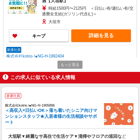
遇【大垣駅】
時給1500円〜2125円 ＜日払い有/週払い有/交
通費全支給(ガソリン代含む)＞
大垣市
詳細を見る
キープ
派遣社員
株式会社kotrio /●NG-H-1992404
個別ケア重視！高級シニア住宅で巡回やケアな
もっと見る
ど＊大垣駅/日払いOK
この求人に似ている求人情報
時給1500円〜2125円 ＜日払い有/週払い有/交
通費全支給(ガソリン代含む)＞
大垣市
派遣社員
詳細を見る
キープ
株式会社kotrio /●NG-H-1905896
＜高収入×日払いOK＞落ち着いたシニア向けマ
ンションスタッフ★入居者様の生活相談やサポ
派遣社員
ート
株式会社kotrio /●NG-H-2093139
大垣駅★未経験OKの人間関係に悩まない職場
大垣駅▼綺麗なサ高住で生活ケア▼清掃やフロアの巡回など
へ★サ高住スタッフ