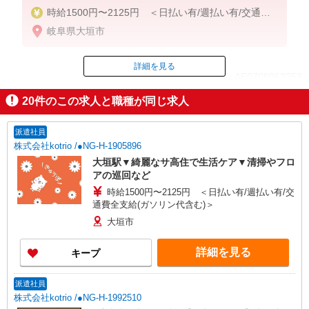
時給1500円〜2125円 ＜日払い有/週払い有/交通費
全支給(ガソリン代含む)＞
岐阜県大垣市
詳細を見る
ID：AE0708962253
20
件のこの求人と職種が同じ求人
掲載期間終了
派遣社員
株式会社kotrio /●NG-H-1905896
大垣駅▼綺麗なサ高住で生活ケア▼清掃やフロ
アの巡回など
時給1500円〜2125円 ＜日払い有/週払い有/交
通費全支給(ガソリン代含む)＞
大垣市
詳細を見る
キープ
派遣社員
株式会社kotrio /●NG-H-1992510