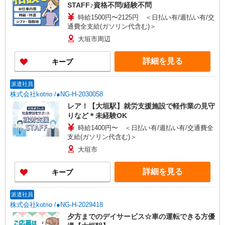
STAFF♪資格不問/経験不問
時給1500円〜2125円 ＜日払い有/週払い有/交
通費全支給(ガソリン代含む)＞
大垣市周辺
詳細を見る
キープ
派遣社員
株式会社kotrio /●NG-H-2030058
レア！【大垣駅】就労支援施設で軽作業の見守
りなど＊未経験OK
時給1400円〜 ＜日払い有/週払い有/交通費全
支給(ガソリン代含む)＞
大垣市
詳細を見る
キープ
派遣社員
株式会社kotrio /●NG-H-2029418
夕方までのデイサービス☆車の運転できる方優