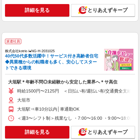
時給1500円〜2125円 ＜日払い有/週払い有/交
通費全支給(ガソリン代含む)＞
詳細を見る
とりあえずキープ
大垣市
詳細を見る
キープ
派遣社員
派遣社員
株式会社ユース.GF/g01_0815
株式会社kotrio /●NG-H-2031025
40代50代多数活躍中！サービス付き高齢者住宅
高齢者向け住宅 介護スタッフ
◆異業種からの転職者も多く、安心してスター
時給1300円
トできる環境
岐阜県大垣市
大垣駅＊年齢不問◎未経験から安定した業界へ＊サ高住
詳細を見る
キープ
時給1500円〜2125円 ＜日払い有/週払い有/交通費全支給(ガ
大垣市
派遣社員
株式会社kotrio /●NG-H-1812140
大垣駅⇒車10分以内│車通勤OK
シニア向けマンションで見守り・食事配膳など
＜週3〜シフト制＞残業なし ・7:00〜16:00 ・9:00〜18:0
＊大垣市＊。日払可
時給1500円〜2125円 ＜日払い有/週払い有/交
詳細を見る
とりあえずキープ
通費全支給(ガソリン代含む)＞