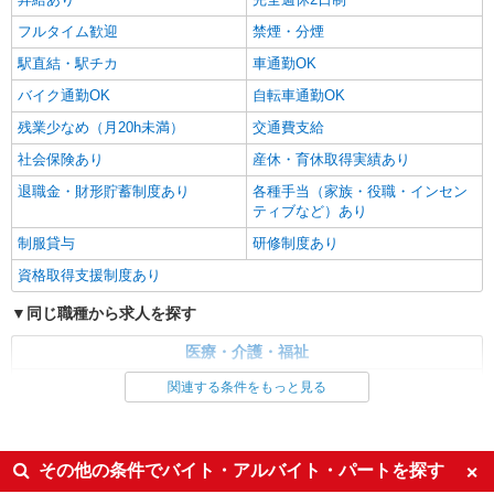
フルタイム歓迎
禁煙・分煙
駅直結・駅チカ
車通勤OK
バイク通勤OK
自転車通勤OK
残業少なめ（月20h未満）
交通費支給
社会保険あり
産休・育休取得実績あり
退職金・財形貯蓄制度あり
各種手当（家族・役職・インセン
ティブなど）あり
制服貸与
研修制度あり
資格取得支援制度あり
同じ職種から求人を探す
医療・介護・福祉
介護職・ヘルパー
関連する条件をもっと見る
同じ特徴から求人を探す
未経験歓迎
ミドル（40代～）活躍中
その他の条件でバイト・アルバイト・パートを探す
ボーナス・賞与あり
車通勤OK