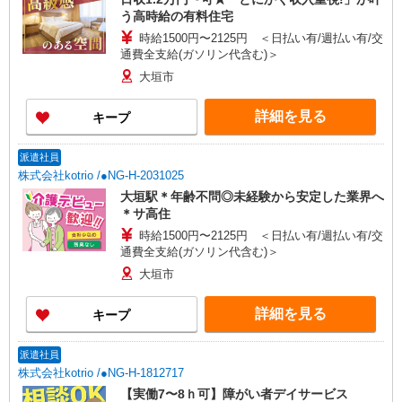
う高時給の有料住宅
時給1500円〜2125円 ＜日払い有/週払い有/交
通費全支給(ガソリン代含む)＞
大垣市
詳細を見る
キープ
派遣社員
株式会社kotrio /●NG-H-2031025
大垣駅＊年齢不問◎未経験から安定した業界へ
＊サ高住
時給1500円〜2125円 ＜日払い有/週払い有/交
通費全支給(ガソリン代含む)＞
大垣市
詳細を見る
キープ
派遣社員
株式会社kotrio /●NG-H-1812717
【実働7〜8ｈ可】障がい者デイサービス