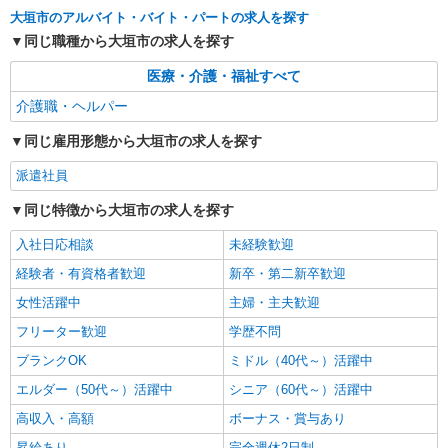
大垣市のアルバイト・バイト・パートの求人を探す
詳細を見る
キープ
同じ職種から大垣市の求人を探す
医療・介護・福祉すべて
契約社員
大垣ケアセンターそよ風：RO16245
介護職・ヘルパー
グループホーム 介護スタッフ
同じ雇用形態から大垣市の求人を探す
【月給】250,000円〜265,000円 ▼給与詳細 処
遇改善手当：35,920円 ▼下記別途支給 夜勤手当：
派遣社員
6,000円（1回） 通勤手当 年末年始手当：380円/時
岐阜県大垣市久瀬川町6-128
寸志あり：年2回（6月・12月） ※業績による 特
同じ特徴から大垣市の求人を探す
別報酬：平均26.6万円（最高額109万円） ※2025
詳細を見る
キープ
年6月支給実績 ※処遇改善手当は試用期間中(3ヶ
入社日応相談
未経験歓迎
月)は支給なし
経験者・有資格者歓迎
新卒・第二新卒歓迎
パート
女性活躍中
主婦・主夫歓迎
大垣ケアセンターそよ風：RO17130
グループホーム 介護スタッフ
フリーター歓迎
学歴不問
【時給】1,380円〜1,500円 ▼給与詳細 処遇改
ブランクOK
ミドル（40代～）活躍中
善手当：200〜200円/時 ▼下記別途支給 通勤手当
エルダー（50代～）活躍中
年末年始手当：380円/時 寸志あり：年2回（6月・
シニア（60代～）活躍中
岐阜県大垣市久瀬川町6-128
12月） ※業績による ※処遇改善手当は試用期間
高収入・高額
ボーナス・賞与あり
中(3ヶ月)は支給なし
詳細を見る
キープ
昇給あり
完全週休2日制