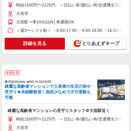
時給1500円〜2125円 ＜日払い有/週払い有/交通費全支給(ガ
時給1500円〜2125円 ＜日払い有/週払い有/交
通費全支給(ガソリン代含む)＞
大垣市
大垣市
大垣駅⇒車10分以内│車通勤OK
＜週3〜シフト制＞ ・8:00-17:00 ・9:00-18:00 ・16:
詳細を見る
キープ
詳細を見る
とりあえずキープ
派遣社員
株式会社kotrio /●NG-H-2031159
大垣駅｜日払いOK！日収1.1万円超え×サ高住
スタッフ！
時給1500円〜2125円 ＜日払い有/週払い有/交
派遣社員
通費全支給(ガソリン代含む)＞
株式会社kotrio /●NG-H-1614103
大垣市
綺麗な高齢者マンションで入居者の生活介助や
見守り★未経験歓迎！負担少なめで夕方退勤も
詳細を見る
キープ
可能
派遣社員
綺麗な高齢者マンションの見守りスタッフ＠大垣駅近く
株式会社kotrio /●NG-H-1992450
時給1500円〜2125円 ＜日払い有/週払い有/交通費全支給(ガ
大垣駅≫高収入！シニア向け高級マンション職
員募集＊.・：゜
大垣市