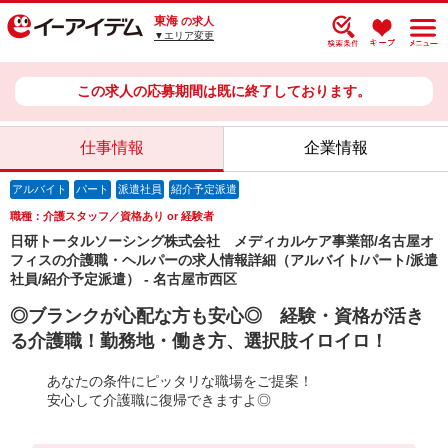
東海
の求人
▼エリア変更
この求人の応募期間は既に終了しております。
仕事情報
企業情報
アルバイト
パート
派遣社員
紹介予定派遣
職種：介護スタッフ／資格あり or 経験者
日研トータルソーシング株式会社 メディカルケア事業部/名古屋オ
フィスの介護職・ヘルパーの求人情報詳細（アルバイト/パート/派遣
社員/紹介予定派遣） - 名古屋市西区
◎ブランクが心配な方も安心◎ 経験・資格が活き
る介護職！勤務地・働き方、選択肢イロイロ！
あなたの条件にピッタリな職場をご提案！
安心して介護職に復帰できますよ◎