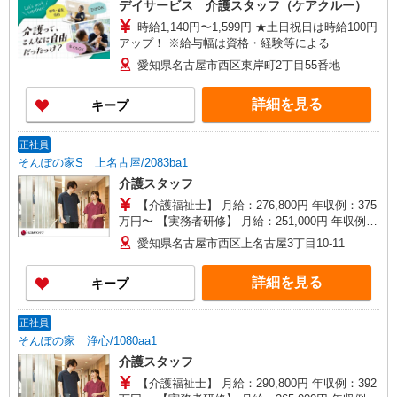
デイサービス 介護スタッフ（ケアクルー）
屋】愛知県名古屋市西区上名古屋三丁目25番52
時給1,140円〜1,599円 ★土日祝日は時給100円
カサデナカノ1階
アップ！ ※給与幅は資格・経験等による
愛知県名古屋市西区東岸町2丁目55番地
詳細を見る
キープ
正社員
そんぽの家S 上名古屋/2083ba1
介護スタッフ
【介護福祉士】 月給：276,800円 年収例：375
万円〜 【実務者研修】 月給：251,000円 年収例：
341万円〜 【初任者研修】 月給：235,300円 年収
愛知県名古屋市西区上名古屋3丁目10-11
例：320万円〜 ※職務手当、働きがい向上手当、
日祝手当（月平均2回分）、夜勤手当（月平均5回
詳細を見る
キープ
分）等、毎月平均的に支払われる手当を含みま
す。 ※介護福祉士のみ、特別職務手当も含む ◎残
業時は別途時間外手当支給（超過1分〜） ◎賞
正社員
与 基本給2.08ヶ月分/年支給
そんぽの家 浄心/1080aa1
介護スタッフ
【介護福祉士】 月給：290,800円 年収例：392