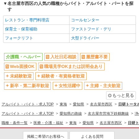
名古屋市西区の人気の職種からバイト・アルバイト・パートを探
す
正社員
パナソニック エイジフリーケアセンター名古屋上小田井
レストラン・専門料理店
コールセンター
デイサービス／介護職／正社員／介護福祉士
保育士・保育補助
ファストフード・デリ
月給23万3330円〜23万9510円 ※経験・能力・
資格等による 介護福祉士 月給 23万3330円 社会福
フォークリフト
大型ドライバー
祉士 月給 23万9510円 ※一律処遇改善加算含む 〇
パナソニック エイジフリーケアセンター名古
資格手当 〇職種手当 〇業務手当 〇時間外勤務手
屋上小田井 愛知県名古屋市西区中小田井4丁目
当 〇休日勤務手当 〇無事故無違反表彰金 〇年末
408-1
介護職・ヘルパー
入社日応相談
履歴書不要
年始勤務手当
詳細を見る
キープ
Web面接OK
職場見学OKまたは説明会あり
未経験歓迎
経験者・有資格者歓迎
パート
パナソニック エイジフリーケアセンター名古屋上小田井
新卒・第二新卒歓迎
女性活躍中
主婦・主夫歓迎
ショートステイ／介護職／夜勤専従／パート
もっと見る
時給1,206円〜1,270円 ※経験・能力・資格等
アルバイト・バイト・求人TOP
東海
愛知県
名古屋市西区
日研トータ
による 社会福祉士・介護福祉士 時給1,270円 その
他資格 時給1,206円 ※一律処遇改善加算含む 〇時
パナソニック エイジフリーケアセンター名古
アルバイト・バイト・求人TOP
愛知県の路線
名古屋市営地下鉄鶴舞線
浄
間外勤務手当 〇土日祝勤務手当 〇夜勤手当 〇無
屋上小田井 愛知県名古屋市西区中小田井4丁目
事故無違反表彰金 〇年末年始勤務手当
職種・条件一覧
医療・介護・福祉
東海
愛知県
名古屋市西区
日研ト
408-1
詳細を見る
キープ
掲載ご希望のお客様へ
よくある質問