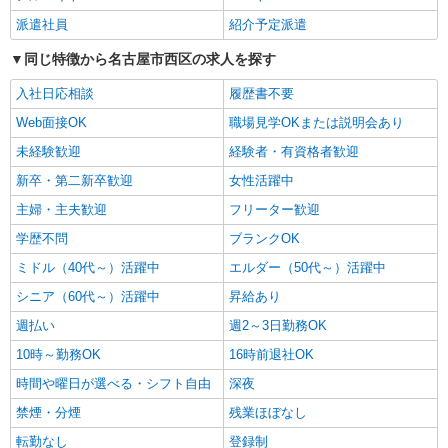
パート
派遣社員
紹介予定派遣
パナソニック エイジフリーケアセンターおたい
同じ特徴から名古屋市西区の求人を探す
訪問入浴／介護職／運転あり／パート／勤務日
数は応相談
入社日応相談
履歴書不要
時給1,346円〜1,447円 ※経験・能力・資格等
による 初任者研修 時給1,346円 実務者研修 時給
Web面接OK
職場見学OKまたは説明会あり
1,346円 介護福祉士 時給1,447円 ※サービス提供8
パナソニック エイジフリーケアセンターおた
未経験歓迎
経験者・有資格者歓迎
件目以降〜1,000円/件 手当あり ※一律処遇改善加
い 愛知県名古屋市西区中小田井四丁目408番地の1
算含む 〇時間外勤務手当 〇土日祝勤務手当 〇無
新卒・第二新卒歓迎
女性活躍中
号
事故無違反表彰金 〇年末年始勤務手当
詳細を見る
キープ
主婦・主夫歓迎
フリーター歓迎
学歴不問
ブランクOK
パート
ミドル（40代～）活躍中
エルダー（50代～）活躍中
パナソニック エイジフリーケアセンター名古屋上小田井
シニア（60代～）活躍中
デイサービス／介護職／パート
昇給あり
時給1,206円〜1,270円 ※経験・能力・資格等
週払い
週2～3日勤務OK
による 社会福祉士・介護福祉士 時給1,270円 その
10時～勤務OK
16時前退社OK
他資格 時給1,206円 ※一律処遇改善加算含む 〇時
パナソニック エイジフリーケアセンター名古
間外勤務手当 〇土日祝勤務手当 〇無事故無違反表
屋上小田井 愛知県名古屋市西区中小田井4丁目
時間や曜日が選べる・シフト自由
深夜
彰金 〇年末年始勤務手当
408-1
禁煙・分煙
残業ほぼなし
詳細を見る
キープ
転勤なし
登録制