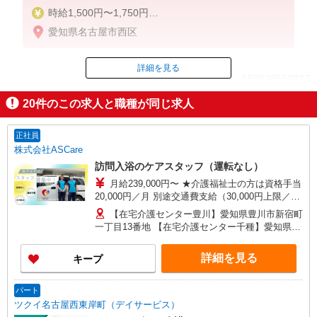
時給1,500円〜1,750円
愛知県名古屋市西区
◆無資格・経験者：時給1,500円〜
◆初任者研修・未経験：時給1,500円〜
◆初任者研修・経験者：時給1,600円〜
詳細を見る
ID：AE0626559837
◆介護福祉士：時給1,750円〜
20
件のこの求人と職種が同じ求人
※経験者は3ヶ月以上
掲載期間終了
※給与幅は経験・能力による
正社員
★週払いOK（規定あり）
株式会社ASCare
訪問入浴のケアスタッフ（運転なし）
月給239,000円〜 ★介護福祉士の方は資格手当
20,000円／月 別途交通費支給（30,000円上限／
月） 別途残業手当（月平均残業時間15時間）残業
【在宅介護センター豊川】愛知県豊川市新宿町
代全額支給
一丁目13番地 【在宅介護センター千種】愛知県名
古屋市千種区覚王山通八丁目35番地 イマ－ジュ
池下2D 【在宅介護センター尾張旭】愛知県尾張旭
詳細を見る
キープ
市瀬戸川町一丁目202番地 【在宅介護センター岡
崎】愛知県岡崎市羽根東町二丁目8番地3 第
2LAND PLAZA BILL101・102号室 【在宅介護セン
パート
ター刈谷】愛知県刈谷市東陽町三丁目68番地 東
ツクイ名古屋西東岸町（デイサービス）
陽町鬼頭ビル1階北側 【在宅介護センター上名古