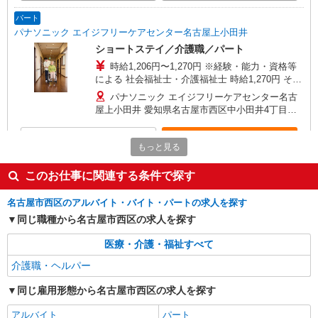
昇給年1回（4月） 特別報酬：平均34.1万円（最高
額135万円） ※2025年6月支給実績 ※処遇改善手
パート
当は試用期間中(3ヶ月)は支給なし
パナソニック エイジフリーケアセンター名古屋上小田井
ショートステイ／介護職／パート
時給1,206円〜1,270円 ※経験・能力・資格等
による 社会福祉士・介護福祉士 時給1,270円 その
他資格 時給1,206円 ※一律処遇改善加算含む 〇時
パナソニック エイジフリーケアセンター名古
間外勤務手当 〇土日祝勤務手当 〇夜勤手当 〇深
屋上小田井 愛知県名古屋市西区中小田井4丁目
夜勤務手当 〇無事故無違反表彰金 〇年末年始勤務
408-1
手当 〇早朝7:00〜8:00/夜間18:00〜20:00は時給
詳細を見る
キープ
25％UP
もっと見る
パート
このお仕事に関連する条件で探す
パナソニック エイジフリーケアセンター名古屋上小田井
名古屋市西区のアルバイト・バイト・パートの求人を探す
ショートステイ／介護職／早出のみ
同じ職種から名古屋市西区の求人を探す
時給1,206円〜1,270円 ※経験・能力・資格等
による 社会福祉士・介護福祉士 時給1,270円 その
医療・介護・福祉すべて
他資格 時給1,206円 ※一律処遇改善加算含む 〇時
パナソニック エイジフリーケアセンター名古
間外勤務手当 〇土日祝勤務手当 〇夜勤手当 〇深
介護職・ヘルパー
屋上小田井 愛知県名古屋市西区中小田井4丁目
夜勤務手当 〇無事故無違反表彰金 〇年末年始勤務
408-1
手当 〇早朝7:00〜8:00/夜間18:00〜20:00は時給
同じ雇用形態から名古屋市西区の求人を探す
詳細を見る
キープ
25％UP
アルバイト
パート