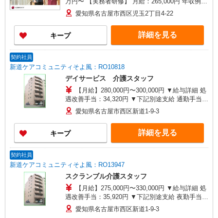
万円〜 【実務者研修】 月給：265,000円 年収例：
360万円〜 【初任者研修・無資格】 月給：
愛知県名古屋市西区児玉2丁目4-22
249,300円 年収例：337万円〜 ※職務手当、働き
がい向上手当、日祝手当（月平均2回分）、夜勤手
詳細を見る
キープ
当（月平均5回分）等、毎月平均的に支払われる手
当を含みます。 ※介護福祉士のみ、特別職務手当
も含む ◎残業時は別途時間外手当支給（超過1
契約社員
分〜） ◎賞与 基本給2.08ヶ月分/年支給
新道ケアコミュニティそよ風：RO10818
デイサービス 介護スタッフ
【月給】280,000円〜300,000円 ▼給与詳細 処
遇改善手当：34,320円 ▼下記別途支給 通勤手当
年末年始手当：380円/時 寸志あり：年2回（6月・
愛知県名古屋市西区新道1-9-3
12月） ※業績による 特別報酬：平均33.8万円（最
高額130万円） ※2025年6月支給実績 ※処遇改善
詳細を見る
キープ
手当は試用期間中(3ヶ月)は支給なし
契約社員
新道ケアコミュニティそよ風：RO13947
スクランブル介護スタッフ
【月給】275,000円〜330,000円 ▼給与詳細 処
遇改善手当：35,920円 ▼下記別途支給 夜勤手当：
6,000円（1回） 準夜勤手当：3,500円（1回） 通勤
愛知県名古屋市西区新道1-9-3
手当 年末年始手当：380円/時 寸志あり：年2回（6