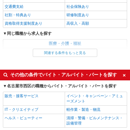
交通費支給
社会保険あり
正社員
パナソニック エイジフリーケアセンター名古屋上小田井
社割・特典あり
研修制度あり
デイサービス／介護職／正社員
資格取得支援制度あり
高収入・高額
月給21万7280円〜23万9510円 ※経験・能力・
資格等による 初任者研修 月給 21万7280円 実務者
同じ職種から求人を探す
研修 月給 22万980円 介護福祉士 月給 23万3330円
パナソニック エイジフリーケアセンター名古
社会福祉士 月給 23万9510円 ※一律処遇改善加算
医療・介護・福祉
屋上小田井 愛知県名古屋市西区中小田井4丁目
含む 〇資格手当 〇職種手当 〇業務手当 〇時間外
408-1
介護職・ヘルパー
勤務手当 〇休日勤務手当 〇無事故無違反表彰金
関連する条件をもっと見る
詳細を見る
キープ
〇年末年始勤務手当
同じ特徴から求人を探す
パート
未経験歓迎
ミドル（40代～）活躍中
その他の条件でバイト・アルバイト・パートを探す
パナソニック エイジフリーケアセンターおたい
週2～3日勤務OK
深夜
訪問入浴／介護職／運転なし／パート／勤務日
名古屋市西区の職種からバイト・アルバイト・パートを探す
数は応相談
交通費支給
社会保険あり
販売・接客サービス
時給1,346円〜1,447円 ※経験・能力・資格等
イベント・キャンペーン・アミュ
による 初任者研修 時給1,346円 実務者研修 時給
ーズメント
1,346円 介護福祉士 時給1,447円 ※サービス提供8
パナソニック エイジフリーケアセンターおた
IT・クリエイティブ
軽作業・製造・物流
件目以降〜1,000円/件 手当あり ※一律処遇改善加
い 愛知県名古屋市西区中小田井四丁目408番地の1
算含む 〇時間外勤務手当 〇土日祝勤務手当 〇無
ヘルス・ビューティー
清掃・警備・ビルメンテナンス・
号
事故無違反表彰金 〇年末年始勤務手当
設備管理
詳細を見る
キープ