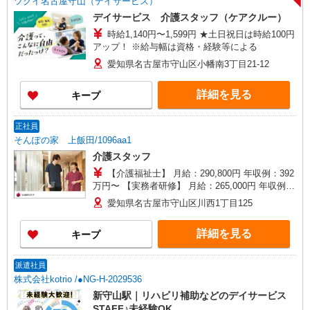
ツクイ名古屋守山（デイサービス）
デイサービス 介護スタッフ（ケアクルー）
時給1,140円〜1,599円 ★土日祝日は時給100円
アップ！ ※給与幅は資格・経験等による
愛知県名古屋市守山区小幡南3丁目21-12
詳細を見る
キープ
正社員
そんぽの家 上飯田/1096aa1
介護スタッフ
【介護福祉士】 月給：290,800円 年収例：392
万円〜 【実務者研修】 月給：265,000円 年収例：
360万円〜 【初任者研修・無資格】 月給：
愛知県名古屋市守山区川西1丁目125
249,300円 年収例：337万円〜 ※職務手当、働き
がい向上手当、日祝手当（月平均2回分）、夜勤手
詳細を見る
キープ
当（月平均5回分）等、毎月平均的に支払われる手
当を含みます。 ※介護福祉士のみ、特別職務手当
も含む ◎残業時は別途時間外手当支給（超過1
派遣社員
分〜） ◎賞与 基本給2.08ヶ月分/年支給
株式会社kotrio /●NG-H-2029536
新守山駅｜リハビリ補助などのデイサービス
STAFF♪未経験OK