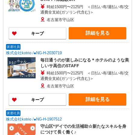
時給1500円〜2125円 ＜日払い有/週払い有/交
通費全支給(ガソリン代含む)＞
名古屋市守山区
詳細を見る
キープ
派遣社員
株式会社kotrio /●NG-H-2030719
毎日通うのが楽しみになる＊ホテルのような美
しいサ高住のSTAFF
時給1500円〜2125円 ＜日払い有/週払い有/交
通費全支給(ガソリン代含む)＞
名古屋市守山区
詳細を見る
キープ
派遣社員
株式会社kotrio /●NG-H-1907512
守山区*デイでの生活補助☆新たなスキルを身
につけて長く働く♪