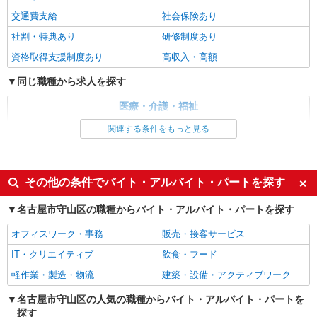
時給1500円〜2125円 ＜日払い有/週払い有/交
交通費支給
社会保険あり
通費全支給(ガソリン代含む)＞
社割・特典あり
名古屋市守山区
研修制度あり
資格取得支援制度あり
高収入・高額
詳細を見る
キープ
同じ職種から求人を探す
派遣社員
医療・介護・福祉
株式会社kotrio /●NG-H-2029548
介護職・ヘルパー
関連する条件をもっと見る
＜新守山＞デイサービスSTAFF＊16時退社も
OK！子育て世代活躍中
同じ特徴から求人を探す
時給1500円〜2125円 ＜日払い有/週払い有/交
通費全支給(ガソリン代含む)＞
未経験歓迎
ミドル（40代～）活躍中
その他の条件でバイト・アルバイト・パートを探す
名古屋市守山区
週2～3日勤務OK
深夜
名古屋市守山区の職種からバイト・アルバイト・パートを探す
交通費支給
社会保険あり
詳細を見る
キープ
オフィスワーク・事務
販売・接客サービス
IT・クリエイティブ
飲食・フード
派遣社員
（株）ウィルオブ・ワークCW 名古屋支店/ms230101
軽作業・製造・物流
建築・設備・アクティブワーク
高齢者向けマンションstaff
名古屋市守山区の人気の職種からバイト・アルバイト・パートを
時給1600円 ◆前払い・日払い・週払いOK
探す