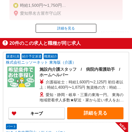
時給1,500円〜1,750円
愛知県名古屋市守山区
◆無資格・経験者：時給1,500円〜
◆初任者研修・未経験：時給1,500円〜
◆初任者研修・経験者：時給1,600円〜
詳細を見る
ID：AE0626559819
◆介護福祉士：時給1,750円〜
20
件のこの求人と職種が同じ求人
※経験者は3ヶ月以上
掲載期間終了
※給与幅は経験・能力による
派遣社員
紹介予定派遣
職業紹介
★週払いOK（規定あり）
株式会社ニッソーネット 東海版（介護）
施設内介護スタッフ / 病院内看護助手 /
ホームヘルパー
介護福祉士：時給1,600円〜2,125円 初任者以
上：時給1,400円〜1,875円 無資格の方：時給
1,300円〜1,750円 ※給与幅は勤務先による +交通
愛知・静岡・岐阜・三重の東海一円。 東海の
費、諸手当（勤務先による） +0円で介護資格が取
地域密着求人多数★駅近・家から近い求人をお探
れる （別途規定） ★給与日払い制度あり！
しできます！
詳細を見る
キープ
NEW
パート