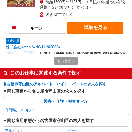
時給1500円〜2125円 ＜日払い有/週払い有/交
通費全支給(ガソリン代含む)＞
名古屋市守山区
詳細を見る
キープ
派遣社員
株式会社kotrio /●NG-H-2030064
レア！【新守山駅】就労支援施設で軽作業の見
守りなど＊未経験OK
もっと見る
時給1400円〜 ＜日払い有/週払い有/交通費全
支給(ガソリン代含む)＞
このお仕事に関連する条件で探す
名古屋市守山区
名古屋市守山区のアルバイト・バイト・パートの求人を探す
同じ職種から名古屋市守山区の求人を探す
詳細を見る
キープ
医療・介護・福祉すべて
派遣社員
介護職・ヘルパー
株式会社ブレイブ（マイナビグループ）/MD23
介護スタッフ ◆デイサービス、サービス付き
同じ雇用形態から名古屋市守山区の求人を探す
高齢者向け住宅、グループホームなど様々な勤
務先から選べます。
アルバイト
パート
未経験：時給1400〜1600円（資格・経験によ