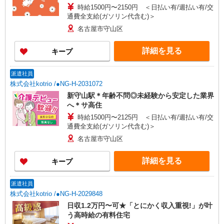
時給1500円〜2150円 ＜日払い有/週払い有/交
通費全支給(ガソリン代含む)＞
名古屋市守山区
詳細を見る
キープ
派遣社員
株式会社kotrio /●NG-H-2031072
新守山駅＊年齢不問◎未経験から安定した業界
へ＊サ高住
時給1500円〜2125円 ＜日払い有/週払い有/交
通費全支給(ガソリン代含む)＞
名古屋市守山区
詳細を見る
キープ
派遣社員
株式会社kotrio /●NG-H-2029848
日収1.2万円〜可★「とにかく収入重視!」が叶
う高時給の有料住宅