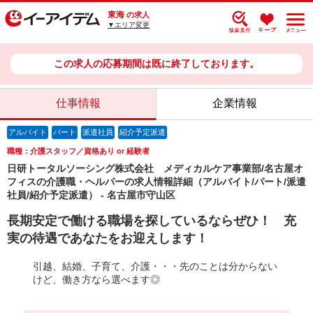
東海
の求人
▼エリア変更
この求人の応募期間は既に終了しております。
仕事情報
企業情報
アルバイト
パート
派遣社員
紹介予定派遣
職種：介護スタッフ／資格あり or 経験者
日研トータルソーシング株式会社 メディカルケア事業部/名古屋オ
フィスの介護職・ヘルパーの求人情報詳細（アルバイト/パート/派遣
社員/紹介予定派遣） - 名古屋市守山区
長期安定で働ける職場を探しているならぜひ！ 充
実の待遇であなたをお迎えします！
引越、結婚、子育て、介護・・・先のことは分からない
けど、働き方なら選べます◎