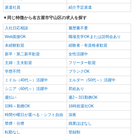
る） 経験者：時給1600〜1800円（資格・経験によ
派遣社員
紹介予定派遣
る） ◎月収例 時給1800円×1日8時間×22日（週5
愛知県名古屋市守山区 【最寄駅】 ◆名鉄瀬戸
日）＝31万6800円 ◆昇給あり ◆支払い方法 ※日
同じ特徴から名古屋市守山区の求人を探す
線「大森・金城学院前駅」 ◆名鉄瀬戸線「小幡
払い/週払い/月払い対応も可能です。詳しくは面談
駅」 ◆名鉄瀬戸線「喜多山駅」 ★その他、近隣に
時にご相談ください。 ◆交通費：別途全額支給 ※
入社日応相談
履歴書不要
多数勤務地あります！
詳細を見る
キープ
当社規定あり
Web面接OK
職場見学OKまたは説明会あり
派遣社員
未経験歓迎
経験者・有資格者歓迎
株式会社kotrio /●NG-H-1992454
新卒・第二新卒歓迎
女性活躍中
新守山駅≫高収入！シニア向け高級マンション
主婦・主夫歓迎
フリーター歓迎
職員募集＊.・：゜
時給1500円〜2125円 ＜日払い有/週払い有/交
学歴不問
ブランクOK
通費全支給(ガソリン代含む)＞
ミドル（40代～）活躍中
エルダー（50代～）活躍中
名古屋市守山区
シニア（60代～）活躍中
昇給あり
詳細を見る
キープ
週払い
週2～3日勤務OK
10時～勤務OK
16時前退社OK
派遣社員
時間や曜日が選べる・シフト自由
深夜
株式会社kotrio /●NG-H-2093164
禁煙・分煙
新守山駅★未経験OKの人間関係に悩まない職
残業ほぼなし
場へ★サ高住スタッフ
転勤なし
登録制