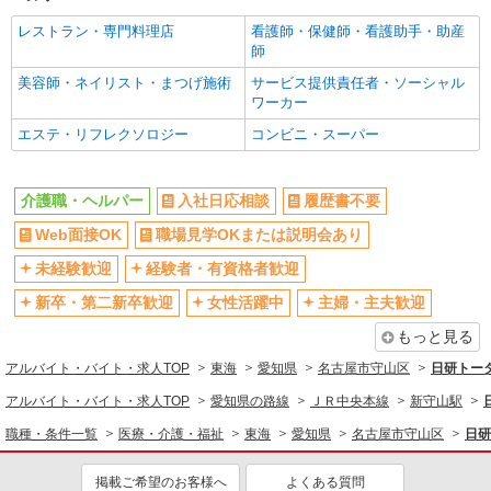
愛知県名古屋市守山区
レストラン・専門料理店
看護師・保健師・看護助手・助産
師
詳細を見る
キープ
美容師・ネイリスト・まつげ施術
サービス提供責任者・ソーシャル
ワーカー
派遣社員
（株）ウィルオブ・ワークCW 名古屋支店/ms230101
エステ・リフレクソロジー
コンビニ・スーパー
高齢者向けマンションstaff
時給1600円 ◆前払い・日払い・週払いOK
介護職・ヘルパー
入社日応相談
履歴書不要
愛知県名古屋市守山区
Web面接OK
職場見学OKまたは説明会あり
詳細を見る
キープ
未経験歓迎
経験者・有資格者歓迎
新卒・第二新卒歓迎
女性活躍中
主婦・主夫歓迎
派遣社員
株式会社kotrio /●NG-H-1992391
もっと見る
個別ケア重視！高級シニア住宅で巡回やケアな
アルバイト・バイト・求人TOP
東海
愛知県
名古屋市守山区
日研トー
ど＊新守山駅/日払いOK
アルバイト・バイト・求人TOP
愛知県の路線
ＪＲ中央本線
新守山駅
時給1500円〜2125円 ＜日払い有/週払い有/交
通費全支給(ガソリン代含む)＞
職種・条件一覧
医療・介護・福祉
東海
愛知県
名古屋市守山区
日研
名古屋市守山区
掲載ご希望のお客様へ
よくある質問