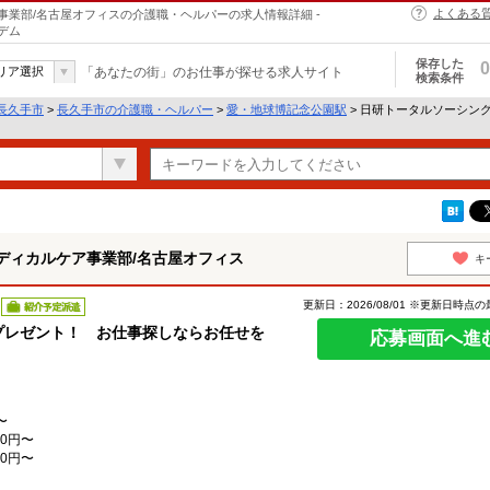
よくある
業部/名古屋オフィスの介護職・ヘルパーの求人情報詳細 -
デム
保存した
0
リア選択
「あなたの街」のお仕事が探せる求人サイト
検索条件
長久手市
>
長久手市の介護職・ヘルパー
>
愛・地球博記念公園駅
> 日研トータルソーシン
ディカルケア事業部/名古屋オフィス
キ
更新日：2026/08/01 ※更新日時点
紹介予定派遣
分”プレゼント！ お仕事探しならお任せを
応募画面へ進
〜
0円〜
0円〜