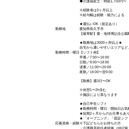
◆介護福祉士：時給1,750円〜
※経験者は3ヶ月以上
※給与幅は経験・能力による
★週払いOK（規定あり）
勤務地
愛知県長久手市
【最寄駅】愛・地球博記念公園
★勤務地は3000ヶ所以上★
自宅から通いやすいエリアなど
勤務時間・曜日
【シフト例】
早番／7:00〜16:00
日勤／9:00〜18:00
遅番／11:00〜20:00
夜勤／16:00〜翌9:00
【勤務】週3日〜OK
※休憩1〜2h含む
※施設により異なります
★自己申告シフト
★勤務時間・曜日・開始日お気
★短期2ヶ月からのお仕事もあ
★「オープニング」「固定シフ
応募資格・経験
※下記どちらかお持ちの方
・介護職員初任者研修（HH2級