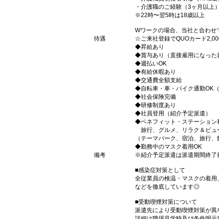
・介護職のご経験（3ヶ月以上
※22時〜翌5時は18歳以上
Wワークの場合、当社と合わせ
待遇
☆ご来社登録でQUOカード2,
◆昇給あり
◆賞与あり（直接雇用になった
◆週払いOK
◆有給休暇あり
◆交通費全額支給
◆自転車・車・バイク通勤OK
◆社会保険完備
◆研修制度あり
◆社員登用（紹介予定派遣）
◆ベネフィット・ステーション
旅行、グルメ、リラク＆ビュ
（テーマパーク、宿泊、旅行、
◆勤務中のマスク着用OK
備考
※紹介予定派遣は派遣期間終了
■感染症対策として
全従業員の検温・マスクの着用
などを徹底しています◎
■受動喫煙対策について
派遣先により受動喫煙対策が異
詳細は職場見学時及び条件明示