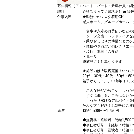
募集情報（アルバイト・パート・派遣社員・紹
職種
介護スタッフ／資格あり or 経
仕事内容
★勤務中のマスク着用OK
老人ホーム、グループホーム、
・食事や入浴のお手伝いなどの
・シーツ交換、ベッドメイクな
・薬やおしぼりの準備などのケ
・体操や季節ごとのレクリエー
・歩行、車椅子の介助
・見守り
※施設により異なります
★施設内は冷暖房完備！いつで
20代・30代・40代・50代・60
若手からミドル、中高年（エル
「こんな時だからこそ、しっか
「すぐに働けるところはないか
「しっかり稼げるアルバイトを
そんな方もぜひ！お気軽にご連
給与
時給1,500円〜1,750円
◆無資格・経験者：時給1,500
◆初任者研修・未経験：時給1,5
◆初任者研修・経験者：時給1,6