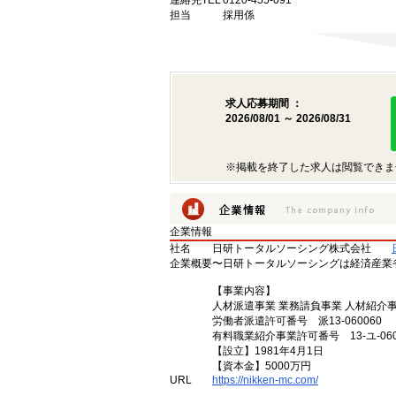
連絡先TEL
0120-455-091
担当
採用係
求人応募期間 ：
2026/08/01 ～ 2026/08/31
※掲載を終了した求人は閲覧できま
企業情報
社名
日研トータルソーシング株式会社
企業概要
〜日研トータルソーシングは経済産業
【事業内容】
人材派遣事業 業務請負事業 人材紹介
労働者派遣許可番号 派13-060060
有料職業紹介事業許可番号 13-ユ-060
【設立】1981年4月1日
【資本金】5000万円
URL
https://nikken-mc.com/