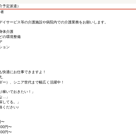
介予定派遣）
験者
デイサービス等の介護施設や病院内での介護業務をお願いします。
身体介護
どの環境整備
ア
ション
も快適にお仕事できますよ！
代、
ダー）、シニア世代まで幅広く活躍中！
り稼いでおきたい！」
な…」
探してる。」
絡ください♪
円〜
00円〜
00円〜