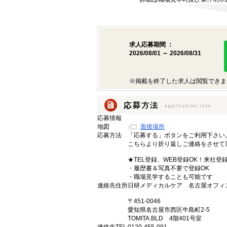
求人応募期間 ：
2026/08/01 ～ 2026/08/31
※掲載を終了した求人は閲覧できま
応募情報
地図
面接場所
応募方法
「応募する」ボタンをご利用下さい
こちらより折り返しご連絡をさせて
★TEL登録、WEB登録OK！来社登
・履歴書＆写真不要で登録OK
・職場見学することも可能です
連絡先住所
日研メディカルケア 名古屋オフィ
〒451-0046
愛知県名古屋市西区牛島町2-5
TOMITA.BLD 4階401号室