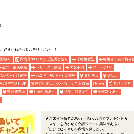
者
お好きな勤務地をお選び下さい！！
面接OK
職場見学OKまたは説明会あり
未経験歓迎
経験者・有資格者
主婦・主夫歓迎
フリーター歓迎
学歴不問
ブランクOK
（50代～）活躍中
シニア（60代～）活躍中
昇給あり
週払い
16時前退社OK
時間や曜日が選べる・シフト自由
深夜
禁煙・分煙
交通費支給
社会保険あり
社割・特典あり
研修制度あり
額
★ご来社登録でQUOカード2,000円分プレゼント★
「スキルを活かせる介護ワークに興味がある」
「自分にピッタリの職場を探したい」