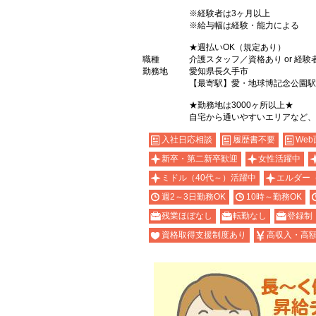
※経験者は3ヶ月以上
※給与幅は経験・能力による
★週払いOK（規定あり）
職種
介護スタッフ／資格あり or 経験
勤務地
愛知県長久手市
【最寄駅】愛・地球博記念公園駅
★勤務地は3000ヶ所以上★
自宅から通いやすいエリアなど、
入社日応相談
履歴書不要
Web
新卒・第二新卒歓迎
女性活躍中
ミドル（40代～）活躍中
エルダー
週2～3日勤務OK
10時～勤務OK
残業ほぼなし
転勤なし
登録制
資格取得支援制度あり
高収入・高