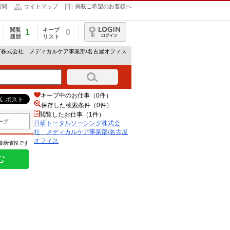
質問
サイトマップ
掲載ご希望のお客様へ
閲覧
キープ
1
0
履歴
リスト
ログイン
グ株式会社 メディカルケア事業部/名古屋オフィス
キープ中のお仕事（0件）
保存した検索条件（
0
件）
閲覧したお仕事（1件）
ープ
日研トータルソーシング株式会
社 メディカルケア事業部/名古屋
オフィス
の最新情報です
む