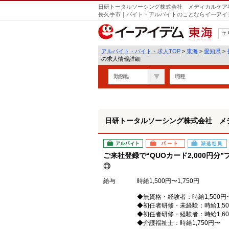
日研トータルソーシング株式会社 メディカルケア事
遣
長久手市｜バイト・アルバイトのことならイーアイ
エ
東海
アルバイト・バイト・求人TOP
>
東海
>
愛知県
>
の求人情報詳細
勤務地
職種
日研トータルソーシング株式会社 メ
アルバイト
パート
派遣社員
ご来社登録で“QUOカード2,000円
◎
給与
時給1,500円〜1,750円
◆無資格・経験者：時給1,500円
◆初任者研修・未経験：時給1,50
◆初任者研修・経験者：時給1,60
◆介護福祉士：時給1,750円〜