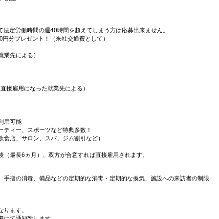
）
て法定労働時間の週40時間を超えてしまう方は応募出来ません。
000円分プレゼント！（来社交通費として）
就業先による）
（直接雇用になった就業先による）
利用可能
ーティー、スポーツなど特典多数！
飲食店、サロン、スパ、ジム割引など）
後（最長6ヵ月）、双方が合意すれば直接雇用されます。
、手指の消毒、備品などの定期的な消毒・定期的な換気、施設への来訪者の制限
なります。
書にて通知致します。