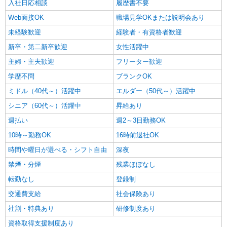
入社日応相談
履歴書不要
Web面接OK
職場見学OKまたは説明会あり
未経験歓迎
経験者・有資格者歓迎
新卒・第二新卒歓迎
女性活躍中
主婦・主夫歓迎
フリーター歓迎
学歴不問
ブランクOK
ミドル（40代～）活躍中
エルダー（50代～）活躍中
シニア（60代～）活躍中
昇給あり
週払い
週2～3日勤務OK
10時～勤務OK
16時前退社OK
時間や曜日が選べる・シフト自由
深夜
禁煙・分煙
残業ほぼなし
転勤なし
登録制
交通費支給
社会保険あり
社割・特典あり
研修制度あり
資格取得支援制度あり