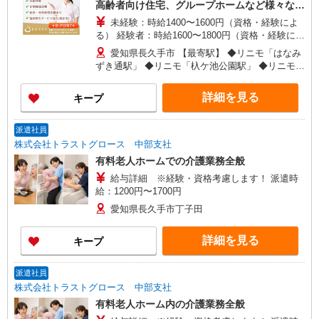
高齢者向け住宅、グループホームなど様々な勤
務先から選べます。
未経験：時給1400〜1600円（資格・経験によ
る） 経験者：時給1600〜1800円（資格・経験によ
る） ◎月収例 時給1800円×1日8時間×22日（週5
愛知県長久手市 【最寄駅】 ◆リニモ「はなみ
日）＝31万6800円 ◆昇給あり ◆支払い方法 ※日
ずき通駅」 ◆リニモ「杁ケ池公園駅」 ◆リニモ
払い/週払い/月払い対応も可能です。詳しくは面談
「長久手古戦場駅」 ★その他、近隣に多数勤務地
時にご相談ください。 ◆交通費：別途全額支給 ※
あります！
詳細を見る
キープ
当社規定あり
派遣社員
株式会社トラストグロース 中部支社
有料老人ホームでの介護業務全般
給与詳細 ※経験・資格考慮します！ 派遣時
給：1200円〜1700円
愛知県長久手市丁子田
詳細を見る
キープ
派遣社員
株式会社トラストグロース 中部支社
有料老人ホーム内の介護業務全般