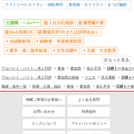
ファミリーレストラン・回転寿司
美容師・ネイリスト・まつげ施術
介護職・ヘルパー
入社日応相談
履歴書不要
Web面接OK
職場見学OKまたは説明会あり
未経験歓迎
経験者・有資格者歓迎
新卒・第二新卒歓迎
女性活躍中
主婦・主夫歓迎
もっと見る
アルバイト・バイト・求人TOP
東海
愛知県
長久手市
日研トータルソ
アルバイト・バイト・求人TOP
愛知県の路線
リニモ
芸大通駅
日研ト
職種・条件一覧
医療・介護・福祉
東海
愛知県
長久手市
日研トータ
掲載ご希望のお客様へ
よくある質問
お問い合わせ
利用規約
リンクについて
プライバシーポリシー