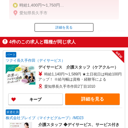
時給1,400円〜1,750円
★週払いOK（規定あり）
愛知県長久手市
※給与幅は経験・能力による
詳細を見る
ID：AE0626559560
4
件のこの求人と職種が同じ求人
掲載期間終了
NEW
パート
ツクイ長久手作田（デイサービス）
デイサービス 介護スタッフ（ケアクルー）
時給1,140円〜1,589円 ★土日祝日は時給100円
アップ！ ※給与幅は資格・経験等による
愛知県長久手市作田2丁目1010
詳細を見る
キープ
派遣社員
株式会社ブレイブ（マイナビグループ）/MD23
介護スタッフ ◆デイサービス、サービス付き