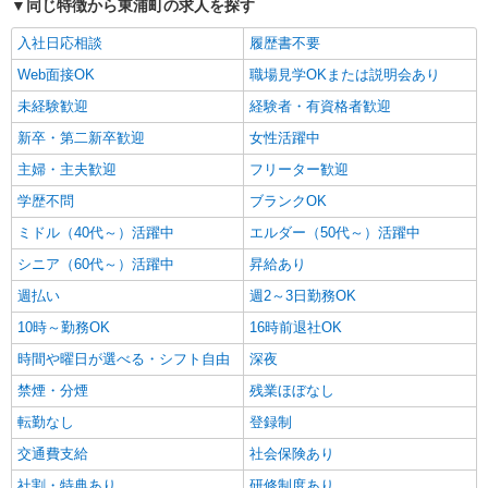
同じ特徴から東浦町の求人を探す
入社日応相談
履歴書不要
Web面接OK
職場見学OKまたは説明会あり
未経験歓迎
経験者・有資格者歓迎
新卒・第二新卒歓迎
女性活躍中
主婦・主夫歓迎
フリーター歓迎
学歴不問
ブランクOK
ミドル（40代～）活躍中
エルダー（50代～）活躍中
シニア（60代～）活躍中
昇給あり
週払い
週2～3日勤務OK
10時～勤務OK
16時前退社OK
時間や曜日が選べる・シフト自由
深夜
禁煙・分煙
残業ほぼなし
転勤なし
登録制
交通費支給
社会保険あり
社割・特典あり
研修制度あり