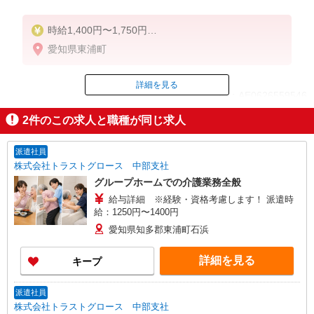
時給1,400円〜1,750円
★週払いOK（規定あり）
愛知県東浦町
※給与幅は経験・能力による
詳細を見る
ID：AE0626559546
2
件のこの求人と職種が同じ求人
掲載期間終了
派遣社員
株式会社トラストグロース 中部支社
グループホームでの介護業務全般
給与詳細 ※経験・資格考慮します！ 派遣時
給：1250円〜1400円
愛知県知多郡東浦町石浜
詳細を見る
キープ
派遣社員
株式会社トラストグロース 中部支社