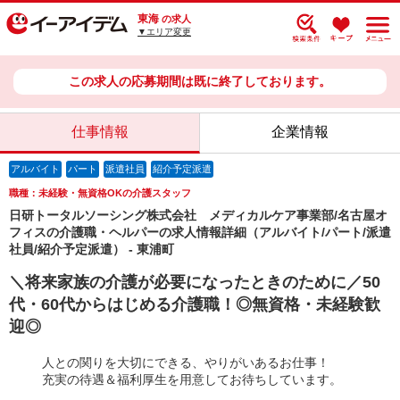
東海
の求人
▼エリア変更
この求人の応募期間は既に終了しております。
仕事情報
企業情報
アルバイト
パート
派遣社員
紹介予定派遣
職種：未経験・無資格OKの介護スタッフ
日研トータルソーシング株式会社 メディカルケア事業部/名古屋オ
フィスの介護職・ヘルパーの求人情報詳細（アルバイト/パート/派遣
社員/紹介予定派遣） - 東浦町
＼将来家族の介護が必要になったときのために／50
代・60代からはじめる介護職！◎無資格・未経験歓
迎◎
人との関りを大切にできる、やりがいあるお仕事！
充実の待遇＆福利厚生を用意してお待ちしています。