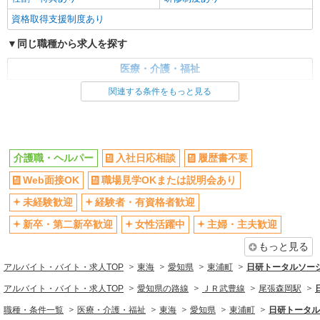
資格取得支援制度あり
同じ職種から求人を探す
医療・介護・福祉
介護職・ヘルパー
関連する条件をもっと見る
同じ特徴から求人を探す
未経験歓迎
ミドル（40代～）活躍中
介護職・ヘルパー
入社日応相談
履歴書不要
週2～3日勤務OK
深夜
Web面接OK
職場見学OKまたは説明会あり
交通費支給
社会保険あり
未経験歓迎
経験者・有資格者歓迎
新卒・第二新卒歓迎
女性活躍中
主婦・主夫歓迎
もっと見る
アルバイト・バイト・求人TOP
東海
愛知県
東浦町
日研トータルソー
アルバイト・バイト・求人TOP
愛知県の路線
ＪＲ武豊線
尾張森岡駅
職種・条件一覧
医療・介護・福祉
東海
愛知県
東浦町
日研トータル