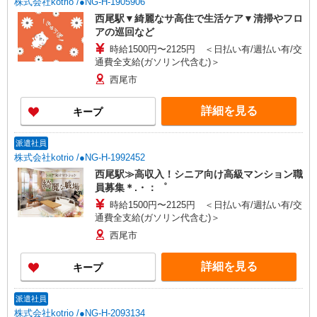
株式会社kotrio /●NG-H-1905906
西尾駅▼綺麗なサ高住で生活ケア▼清掃やフロ
アの巡回など
時給1500円〜2125円 ＜日払い有/週払い有/交
通費全支給(ガソリン代含む)＞
西尾市
詳細を見る
キープ
派遣社員
株式会社kotrio /●NG-H-1992452
西尾駅≫高収入！シニア向け高級マンション職
員募集＊.・：゜
時給1500円〜2125円 ＜日払い有/週払い有/交
通費全支給(ガソリン代含む)＞
西尾市
詳細を見る
キープ
派遣社員
株式会社kotrio /●NG-H-2093134