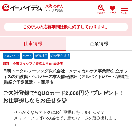
東海
の求人
▼エリア変更
この求人の応募期間は既に終了しております。
仕事情報
企業情報
アルバイト
パート
派遣社員
紹介予定派遣
職種：介護スタッフ／資格あり or 経験者
日研トータルソーシング株式会社 メディカルケア事業部/知立オフ
ィスの介護職・ヘルパーの求人情報詳細（アルバイト/パート/派遣社
員/紹介予定派遣） - 西尾市
ご来社登録で“QUOカード2,000円分”プレゼント！
お仕事探しならお任せを◎
せっかくならオトクにお仕事探しをしませんか？
メリットいっぱいの当社で、新たな一歩を踏み出しまし
ょ...