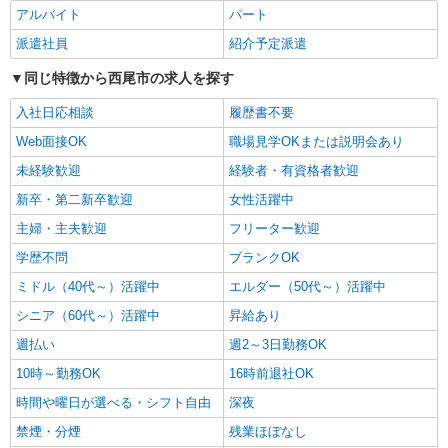
う高時給の有料住宅
アルバイト
パート
時給1500円〜2125円 ＜日払い有/週払い有/交
派遣社員
紹介予定派遣
通費全支給(ガソリン代含む)＞
同じ特徴から西尾市の求人を探す
西尾市
入社日応相談
履歴書不要
詳細を見る
キープ
Web面接OK
職場見学OKまたは説明会あり
未経験歓迎
経験者・有資格者歓迎
派遣社員
株式会社kotrio /●NG-H-1992406
新卒・第二新卒歓迎
女性活躍中
個別ケア重視！高級シニア住宅で巡回やケアな
主婦・主夫歓迎
フリーター歓迎
ど＊西尾駅/日払いOK
学歴不問
時給1500円〜2125円 ＜日払い有/週払い有/交
ブランクOK
通費全支給(ガソリン代含む)＞
ミドル（40代～）活躍中
エルダー（50代～）活躍中
西尾市
シニア（60代～）活躍中
昇給あり
詳細を見る
週払い
週2～3日勤務OK
キープ
10時～勤務OK
16時前退社OK
派遣社員
時間や曜日が選べる・シフト自由
深夜
株式会社kotrio /●NG-H-2030061
禁煙・分煙
残業ほぼなし
レア！【西尾駅】就労支援施設で軽作業の見守