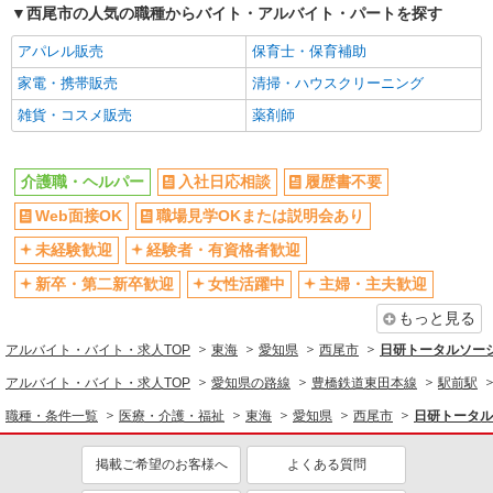
初任者以上：時給1500円〜1875円
西尾市の人気の職種からバイト・アルバイト・パートを探す
愛知県西尾市
アパレル販売
保育士・保育補助
詳細を見る
キープ
家電・携帯販売
清掃・ハウスクリーニング
雑貨・コスメ販売
薬剤師
派遣社員
株式会社ニッソーネット名古屋支社
特養の介護士（無資格可）
介護職・ヘルパー
入社日応相談
履歴書不要
初任者以上：時給1500円〜1875円 無資格の
Web面接OK
職場見学OKまたは説明会あり
方：時給1400円〜1750円
未経験歓迎
経験者・有資格者歓迎
愛知県西尾市
新卒・第二新卒歓迎
女性活躍中
主婦・主夫歓迎
詳細を見る
キープ
もっと見る
アルバイト・バイト・求人TOP
東海
愛知県
西尾市
日研トータルソー
派遣社員
株式会社ニッソーネット名古屋支社
アルバイト・バイト・求人TOP
愛知県の路線
豊橋鉄道東田本線
駅前駅
グループホームの介護士（無資格可）
職種・条件一覧
医療・介護・福祉
東海
愛知県
西尾市
日研トータル
初任者以上：時給1500円〜1875円 無資格の
方：時給1400円〜1750円
掲載ご希望のお客様へ
よくある質問
愛知県西尾市