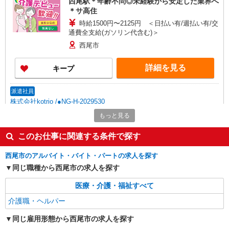
西尾駅＊年齢不問◎未経験から安定した業界へ
＊サ高住
時給1500円〜2125円 ＜日払い有/週払い有/交
通費全支給(ガソリン代含む)＞
西尾市
詳細を見る
キープ
派遣社員
株式会社kotrio /●NG-H-2029530
西尾駅｜リハビリ補助などのデイサービス
もっと見る
STAFF♪未経験OK
このお仕事に関連する条件で探す
時給1500円〜2125円 ＜日払い有/週払い有/交
通費全支給(ガソリン代含む)＞
西尾市のアルバイト・バイト・パートの求人を探す
西尾市 最寄り：西尾駅
同じ職種から西尾市の求人を探す
詳細を見る
キープ
医療・介護・福祉すべて
介護職・ヘルパー
派遣社員
株式会社kotrio /●NG-H-2029809
同じ雇用形態から西尾市の求人を探す
日収1.2万円〜可★「とにかく収入重視!」が叶