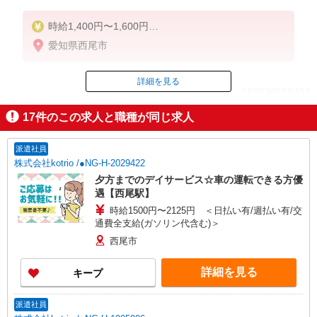
時給1,400円〜1,600円
愛知県西尾市
◆無資格・経験者：時給1,400円〜
◆初任者研修・未経験：時給1,400円〜
◆初任者研修・経験者：時給1,500円〜
詳細を見る
ID：AE0626559404
◆介護福祉士：時給1,600円〜
17
件のこの求人と職種が同じ求人
※経験者は3ヶ月以上
掲載期間終了
※給与幅は経験・能力による
派遣社員
★週払いOK（規定あり）
株式会社kotrio /●NG-H-2029422
夕方までのデイサービス☆車の運転できる方優
遇【西尾駅】
時給1500円〜2125円 ＜日払い有/週払い有/交
通費全支給(ガソリン代含む)＞
西尾市
詳細を見る
キープ
派遣社員