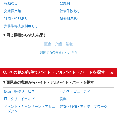
りなど＊未経験OK
転勤なし
登録制
時給1400円〜 ＜日払い有/週払い有/交通費全
交通費支給
社会保険あり
支給(ガソリン代含む)＞
社割・特典あり
研修制度あり
西尾市
資格取得支援制度あり
詳細を見る
キープ
同じ職種から求人を探す
派遣社員
医療・介護・福祉
株式会社kotrio /●NG-H-2030728
介護職・ヘルパー
関連する条件をもっと見る
毎日通うのが楽しみになる＊ホテルのような美
しいサ高住のSTAFF
同じ特徴から求人を探す
時給1500円〜2125円 ＜日払い有/週払い有/交
通費全支給(ガソリン代含む)＞
未経験歓迎
ミドル（40代～）活躍中
その他の条件でバイト・アルバイト・パートを探す
西尾市
週2～3日勤務OK
深夜
西尾市の職種からバイト・アルバイト・パートを探す
交通費支給
社会保険あり
詳細を見る
キープ
販売・接客サービス
ヘルス・ビューティー
IT・クリエイティブ
営業
派遣社員
株式会社ニッソーネット名古屋支社
イベント・キャンペーン・アミュ
建築・設備・アクティブワーク
ーズメント
デイサービスの介護士（資格必須）