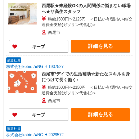
西尾駅★未経験OKの人間関係に悩まない職場
へ★サ高住スタッフ
時給1500円〜2125円 ＜日払い有/週払い有/交
通費全支給(ガソリン代含む)＞
西尾市
詳細を見る
キープ
派遣社員
株式会社kotrio /●NG-H-1907527
西尾市*デイでの生活補助☆新たなスキルを身
につけて長く働く♪
時給1500円〜2150円 ＜日払い有/週払い有/交
通費全支給(ガソリン代含む)＞
西尾市
詳細を見る
キープ
派遣社員
株式会社kotrio /●NG-H-2029572