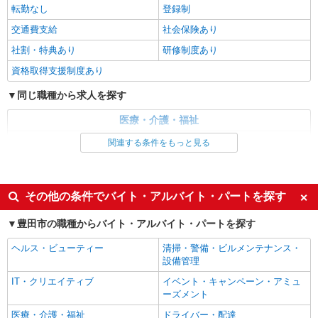
時給1500円〜2125円 ＜日払い有/週払い有/交
転勤なし
登録制
通費全支給(ガソリン代含む)＞
交通費支給
社会保険あり
豊田市/最寄駅：新豊田
社割・特典あり
研修制度あり
詳細を見る
キープ
資格取得支援制度あり
同じ職種から求人を探す
派遣社員
株式会社kotrio /●NG-H-2030046
医療・介護・福祉
レア！【豊田市駅】就労支援施設で軽作業の見
介護職・ヘルパー
関連する条件をもっと見る
守りなど＊未経験OK
時給1400円〜 ＜日払い有/週払い有/交通費全
同じ特徴から求人を探す
支給(ガソリン代含む)＞
未経験歓迎
ミドル（40代～）活躍中
豊田市◎車通勤OK
その他の条件でバイト・アルバイト・パートを探す
週2～3日勤務OK
深夜
豊田市の職種からバイト・アルバイト・パートを探す
詳細を見る
キープ
交通費支給
社会保険あり
ヘルス・ビューティー
清掃・警備・ビルメンテナンス・
派遣社員
設備管理
株式会社kotrio /●NG-H-1811400
IT・クリエイティブ
イベント・キャンペーン・アミュ
シニア向けマンションで見守り・食事配膳など
ーズメント
＊豊田市＊。日払可
医療・介護・福祉
ドライバー・配達