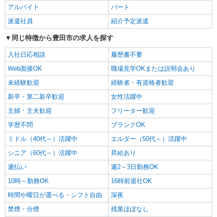
アルバイト
パート
通費全支給(ガソリン代含む)＞
豊田市◎車通勤OK
派遣社員
紹介予定派遣
同じ特徴から豊田市の求人を探す
詳細を見る
キープ
入社日応相談
履歴書不要
派遣社員
Web面接OK
職場見学OKまたは説明会あり
株式会社ブレイブ（マイナビグループ）/MD23
未経験歓迎
経験者・有資格者歓迎
介護スタッフ ◆デイサービス、サービス付き
高齢者向け住宅、グループホームなど様々な勤
新卒・第二新卒歓迎
女性活躍中
務先から選べます。
未経験：時給1400〜1600円（資格・経験によ
主婦・主夫歓迎
フリーター歓迎
る） 経験者：時給1600〜1800円（資格・経験によ
る） ◎月収例 時給1800円×1日8時間×22日（週5
学歴不問
ブランクOK
愛知県豊田市 【最寄駅】 ◆各線「梅坪駅」 ◆
日）＝31万6800円 ◆昇給あり ◆支払い方法 ※日
名鉄三河線「上挙母駅」 ◆愛知環状鉄道「永覚
ミドル（40代～）活躍中
エルダー（50代～）活躍中
払い/週払い/月払い対応も可能です。詳しくは面談
駅」 ★その他、近隣に多数勤務地あります！
時にご相談ください。 ◆交通費：別途全額支給 ※
シニア（60代～）活躍中
昇給あり
詳細を見る
キープ
当社規定あり
週払い
週2～3日勤務OK
派遣社員
10時～勤務OK
16時前退社OK
株式会社kotrio /●NG-H-1815843
時間や曜日が選べる・シフト自由
深夜
[ 綺麗 ]高級シニアマンションで生活ケア/見守
禁煙・分煙
残業ほぼなし
りなど/豊田市