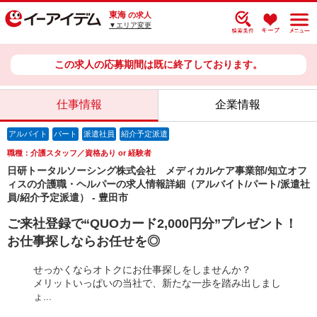
東海
の求人
▼エリア変更
この求人の応募期間は既に終了しております。
仕事情報
企業情報
アルバイト
パート
派遣社員
紹介予定派遣
職種：介護スタッフ／資格あり or 経験者
日研トータルソーシング株式会社 メディカルケア事業部/知立オフ
ィスの介護職・ヘルパーの求人情報詳細（アルバイト/パート/派遣社
員/紹介予定派遣） - 豊田市
ご来社登録で“QUOカード2,000円分”プレゼント！
お仕事探しならお任せを◎
せっかくならオトクにお仕事探しをしませんか？
メリットいっぱいの当社で、新たな一歩を踏み出しまし
ょ...