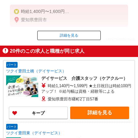
時給1,400円〜1,600円
愛知県豊田市
◆無資格・経験者：時給1,400円〜
◆初任者研修・未経験：時給1,400円〜
◆初任者研修・経験者：時給1,500円〜
詳細を見る
ID：AE0626559388
◆介護福祉士：時給1,600円〜
20
件のこの求人と職種が同じ求人
※経験者は3ヶ月以上
掲載期間終了
※給与幅は経験・能力による
パート
★週払いOK（規定あり）
ツクイ豊田土橋（デイサービス）
デイサービス 介護スタッフ（ケアクルー）
時給1,140円〜1,599円 ★土日祝日は時給100円
アップ！ ※給与幅は資格・経験等による
愛知県豊田市曙町2丁目57番
詳細を見る
キープ
パート
ツクイ豊田東（デイサービス）