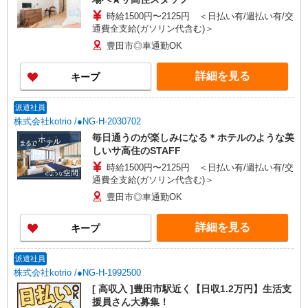
時給1500円〜2125円 ＜日払い有/週払い有/交
通費全支給(ガソリン代含む)＞
豊田市◎車通勤OK
詳細を見る
キープ
派遣社員
株式会社kotrio /●NG-H-2030702
毎日通うのが楽しみになる＊ホテルのような美
しいサ高住のSTAFF
時給1500円〜2125円 ＜日払い有/週払い有/交
通費全支給(ガソリン代含む)＞
豊田市◎車通勤OK
詳細を見る
キープ
派遣社員
株式会社kotrio /●NG-H-1992500
[ 高収入 ]豊田市駅近く【日収1.2万円】生活支
援員さん大募集！