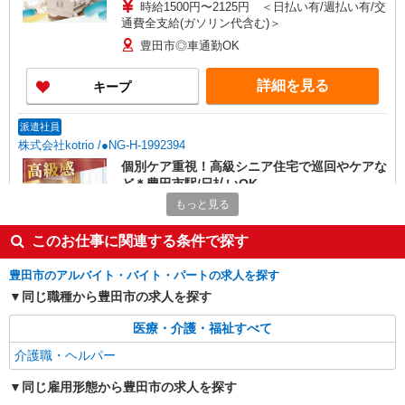
時給1500円〜2125円 ＜日払い有/週払い有/交
通費全支給(ガソリン代含む)＞
豊田市◎車通勤OK
詳細を見る
キープ
派遣社員
株式会社kotrio /●NG-H-1992394
個別ケア重視！高級シニア住宅で巡回やケアな
ど＊豊田市駅/日払いOK
もっと見る
時給1500円〜2125円 ＜日払い有/週払い有/交
通費全支給(ガソリン代含む)＞
このお仕事に関連する条件で探す
豊田市◎車通勤OK
豊田市のアルバイト・バイト・パートの求人を探す
詳細を見る
キープ
同じ職種から豊田市の求人を探す
派遣社員
医療・介護・福祉すべて
株式会社kotrio /●NG-H-2029595
介護職・ヘルパー
＜豊田市＞デイサービスSTAFF＊16時退社も
OK！子育て世代活躍中
同じ雇用形態から豊田市の求人を探す
時給1500円〜2125円 ＜日払い有/週払い有/交