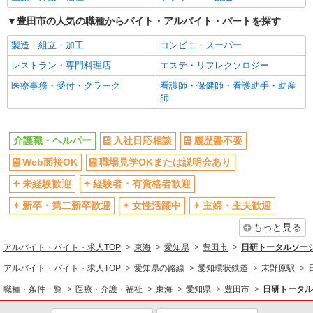
時給1500円〜2125円 ＜日払い有/週払い有/交
通費全支給(ガソリン代含む)＞
豊田市の人気の職種からバイト・アルバイト・パートを探す
豊田市/最寄駅：新豊田
製造・組立・加工
コンビニ・スーパー
詳細を見る
キープ
レストラン・専門料理店
エステ・リフレクソロジー
医療事務・受付・クラーク
看護師・保健師・看護助手・助産
派遣社員
師
株式会社kotrio /●NG-H-1907515
豊田市*デイでの生活補助☆新たなスキルを身
につけて長く働く♪
介護職・ヘルパー
入社日応相談
履歴書不要
時給1500円〜2150円 ＜日払い有/週払い有/交
Web面接OK
職場見学OKまたは説明会あり
通費全支給(ガソリン代含む)＞
未経験歓迎
経験者・有資格者歓迎
豊田市◎車通勤OK
新卒・第二新卒歓迎
女性活躍中
主婦・主夫歓迎
詳細を見る
キープ
もっと見る
アルバイト・バイト・求人TOP
東海
愛知県
豊田市
日研トータルソー
派遣社員
株式会社kotrio /●NG-H-2031934
アルバイト・バイト・求人TOP
愛知県の路線
愛知環状鉄道
末野原駅
浄水駅｜障がい者ケアホームの支援で生活サポ
職種・条件一覧
医療・介護・福祉
東海
愛知県
豊田市
日研トータル
ート※日払いOK
時給1260円〜2000円≪交通費全額支給（ガソ