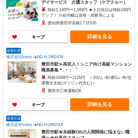
デイサービス 介護スタッフ（ケアクルー）
時給1,140円〜1,599円 ★土日祝日は時給100円
アップ！ ※給与幅は資格・経験等による
愛知県豊田市高橋1丁目535
詳細を見る
キープ
派遣社員
株式会社kotrio /●NG-H-1992438
豊田市駅≫高収入！シニア向け高級マンション
職員募集＊.・：゜
時給1500円〜2125円 ＜日払い有/週払い有/交
通費全支給(ガソリン代含む)＞
豊田市◎車通勤OK
詳細を見る
キープ
派遣社員
株式会社kotrio /●NG-H-2093114
豊田市駅★未経験OKの人間関係に悩まない職
場へ★サ高住スタッフ