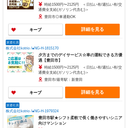
時給1500円〜2125円 ＜日払い有/週払い有/交
通費全支給(ガソリン代含む)＞
豊田市◎車通勤OK
詳細を見る
キープ
派遣社員
株式会社kotrio /●NG-H-1815170
夕方までのデイサービス☆車の運転できる方優
遇【豊田市】
時給1500円〜2125円 ＜日払い有/週払い有/交
通費全支給(ガソリン代含む)＞
豊田市/最寄駅：新豊田
詳細を見る
キープ
派遣社員
株式会社kotrio /●NG-H-1979324
豊田市駅★シフト柔軟で長く働きやすいシニア
向けマンション