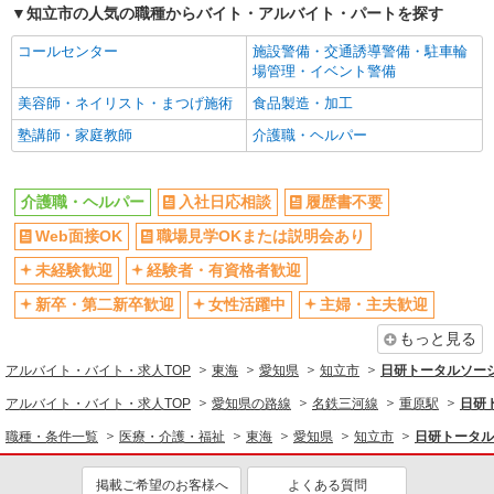
知立市の人気の職種からバイト・アルバイト・パートを探す
時給1500円〜2125円 ＜日払い有/週払い有/交
通費全支給(ガソリン代含む)＞
コールセンター
施設警備・交通誘導警備・駐車輪
知立市内
場管理・イベント警備
美容師・ネイリスト・まつげ施術
食品製造・加工
詳細を見る
キープ
塾講師・家庭教師
介護職・ヘルパー
派遣社員
レバウェル株式会社
介護職・ヘルパー
入社日応相談
履歴書不要
［1］介護福祉士 ［2］初任者研修/2級ヘルパ
Web面接OK
職場見学OKまたは説明会あり
ー ［3］実務者研修/1級ヘルパー ［4］ケアマ
ネジャー等
時給1,226円〜1,800円 ※経験・能力による ＜
未経験歓迎
経験者・有資格者歓迎
月給例＞シッカリ稼げるのが魅力♪ 時給1,700円×1
新卒・第二新卒歓迎
女性活躍中
主婦・主夫歓迎
日8h×20日（週5日）＝272,000円
愛知県知立市 ☆その他、愛知県内に勤務地多
数！
もっと見る
アルバイト・バイト・求人TOP
東海
愛知県
知立市
日研トータルソー
詳細を見る
キープ
アルバイト・バイト・求人TOP
愛知県の路線
名鉄三河線
重原駅
日研
職種・条件一覧
医療・介護・福祉
東海
愛知県
知立市
日研トータル
掲載ご希望のお客様へ
よくある質問