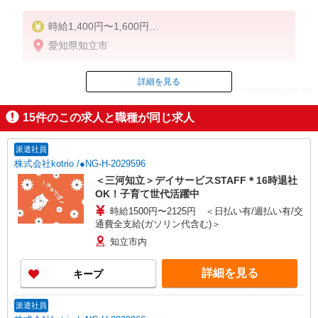
時給1,400円〜1,600円
愛知県知立市
◆無資格・経験者：時給1,400円〜
◆初任者研修・未経験：時給1,400円〜
◆初任者研修・経験者：時給1,500円〜
詳細を見る
ID：AE0626559372
◆介護福祉士：時給1,600円〜
15
件のこの求人と職種が同じ求人
※経験者は3ヶ月以上
掲載期間終了
※給与幅は経験・能力による
派遣社員
★週払いOK（規定あり）
株式会社kotrio /●NG-H-2029596
＜三河知立＞デイサービスSTAFF＊16時退社
OK！子育て世代活躍中
時給1500円〜2125円 ＜日払い有/週払い有/交
通費全支給(ガソリン代含む)＞
知立市内
詳細を見る
キープ
派遣社員