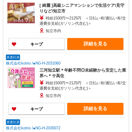
[ 綺麗 ]高級シニアマンションで生活ケア/見守
りなど/知立市
時給1500円〜2125円 ＜日払い有/週払い有/交
通費全支給(ガソリン代含む)＞
知立市内
詳細を見る
キープ
派遣社員
株式会社kotrio /●NG-H-2031060
三河知立駅＊年齢不問◎未経験から安定した業
界へ＊サ高住
時給1500円〜2125円 ＜日払い有/週払い有/交
通費全支給(ガソリン代含む)＞
知立市内
詳細を見る
キープ
派遣社員
株式会社kotrio /●NG-H-2030072