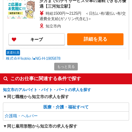
夕方までのデイサービス☆車の運転できる方優
遇【三河知立駅】
時給1500円〜2125円 ＜日払い有/週払い有/交
通費全支給(ガソリン代含む)＞
知立市内
詳細を見る
キープ
派遣社員
株式会社kotrio /●NG-H-1905878
三河知立駅▼綺麗なサ高住で生活ケア▼清掃や
もっと見る
フロアの巡回など
このお仕事に関連する条件で探す
時給1500円〜2125円 ＜日払い有/週払い有/交
通費全支給(ガソリン代含む)＞
知立市のアルバイト・バイト・パートの求人を探す
知立市内
同じ職種から知立市の求人を探す
詳細を見る
キープ
医療・介護・福祉すべて
介護職・ヘルパー
派遣社員
株式会社kotrio /●NG-H-2093116
同じ雇用形態から知立市の求人を探す
三河知立★未経験OKの人間関係に悩まない職