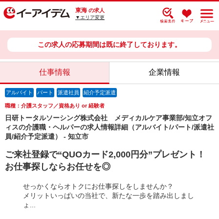
東海
の求人
▼エリア変更
この求人の応募期間は既に終了しております。
仕事情報
企業情報
アルバイト
パート
派遣社員
紹介予定派遣
職種：介護スタッフ／資格あり or 経験者
日研トータルソーシング株式会社 メディカルケア事業部/知立オフ
ィスの介護職・ヘルパーの求人情報詳細（アルバイト/パート/派遣社
員/紹介予定派遣） - 知立市
ご来社登録で“QUOカード2,000円分”プレゼント！
お仕事探しならお任せを◎
せっかくならオトクにお仕事探しをしませんか？
メリットいっぱいの当社で、新たな一歩を踏み出しまし
ょ...