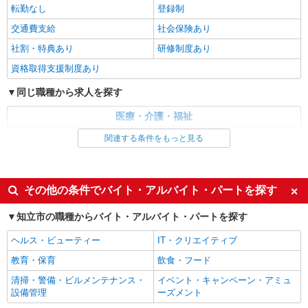
につけて長く働く♪
転勤なし
登録制
時給1500円〜2150円 ＜日払い有/週払い有/交
交通費支給
社会保険あり
通費全支給(ガソリン代含む)＞
社割・特典あり
研修制度あり
知立市内
資格取得支援制度あり
詳細を見る
キープ
同じ職種から求人を探す
派遣社員
医療・介護・福祉
株式会社kotrio /●NG-H-1992401
介護職・ヘルパー
関連する条件をもっと見る
個別ケア重視！高級シニア住宅で巡回やケアな
ど＊三河知立駅/日払いOK
同じ特徴から求人を探す
時給1500円〜2125円 ＜日払い有/週払い有/交
通費全支給(ガソリン代含む)＞
未経験歓迎
ミドル（40代～）活躍中
その他の条件でバイト・アルバイト・パートを探す
知立市内
週2～3日勤務OK
深夜
知立市の職種からバイト・アルバイト・パートを探す
交通費支給
社会保険あり
詳細を見る
キープ
ヘルス・ビューティー
IT・クリエイティブ
教育・保育
飲食・フード
派遣社員
株式会社kotrio /●NG-H-1992507
清掃・警備・ビルメンテナンス・
イベント・キャンペーン・アミュ
設備管理
[ 高収入 ]三河知立駅近く【日収1.2万円】生活
ーズメント
支援員さん大募集！