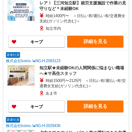
レア！【三河知立駅】就労支援施設で作業の見
守りなど＊未経験OK
時給1400円〜 ＜日払い有/週払い有/交通費全
支給(ガソリン代含む)＞
知立市内
詳細を見る
キープ
派遣社員
株式会社kotrio /●NG-H-2093123
知立駅★未経験OKの人間関係に悩まない職場
へ★サ高住スタッフ
時給1500円〜2125円 ＜日払い有/週払い有/交
通費全支給(ガソリン代含む)＞
あま市
詳細を見る
キープ
派遣社員
株式会社kotrio /●NG-H-2029436