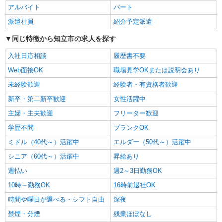
場へ★サ高住スタッフ
アルバイト
パート
時給1500円〜2125円 ＜日払い有/週払い有/交
派遣社員
紹介予定派遣
通費全支給(ガソリン代含む)＞
同じ特徴から知立市の求人を探す
知立市内
入社日応相談
履歴書不要
詳細を見る
キープ
Web面接OK
職場見学OKまたは説明会あり
未経験歓迎
経験者・有資格者歓迎
派遣社員
株式会社kotrio /●NG-H-1992462
新卒・第二新卒歓迎
女性活躍中
三河知立駅≫高収入！シニア向け高級マンショ
主婦・主夫歓迎
フリーター歓迎
ン職員募集＊.・：゜
学歴不問
時給1500円〜2125円 ＜日払い有/週払い有/交
ブランクOK
通費全支給(ガソリン代含む)＞
ミドル（40代～）活躍中
エルダー（50代～）活躍中
知立市内
シニア（60代～）活躍中
昇給あり
詳細を見る
週払い
週2～3日勤務OK
キープ
10時～勤務OK
16時前退社OK
派遣社員
時間や曜日が選べる・シフト自由
深夜
株式会社kotrio /●NG-H-1907522
禁煙・分煙
残業ほぼなし
知立市*デイでの生活補助☆新たなスキルを身