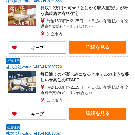
株式会社kotrio /●NG-H-2029866
日収1.2万円〜可★「とにかく収入重視!」が叶
う高時給の有料住宅
時給1500円〜2125円 ＜日払い有/週払い有/交
通費全支給(ガソリン代含む)＞
知立市内
詳細を見る
キープ
派遣社員
株式会社kotrio /●NG-H-2030729
毎日通うのが楽しみになる＊ホテルのような美
しいサ高住のSTAFF
時給1500円〜2125円 ＜日払い有/週払い有/交
通費全支給(ガソリン代含む)＞
知立市内
詳細を見る
キープ
派遣社員
株式会社kotrio /●NG-H-1815824