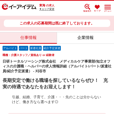
東海
の求人
▼エリア変更
この求人の応募期間は既に終了しております。
仕事情報
企業情報
アルバイト
パート
派遣社員
紹介予定派遣
職種：介護スタッフ／資格あり or 経験者
日研トータルソーシング株式会社 メディカルケア事業部/知立オフ
ィスの介護職・ヘルパーの求人情報詳細（アルバイト/パート/派遣社
員/紹介予定派遣） - 刈谷市
長期安定で働ける職場を探しているならぜひ！ 充
実の待遇であなたをお迎えします！
引越、結婚、子育て、介護・・・先のことは分からない
けど、働き方なら選べます◎