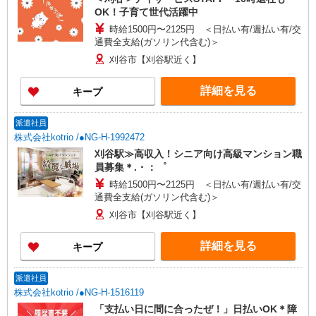
OK！子育て世代活躍中
時給1500円〜2125円 ＜日払い有/週払い有/交
通費全支給(ガソリン代含む)＞
刈谷市【刈谷駅近く】
詳細を見る
キープ
派遣社員
株式会社kotrio /●NG-H-1992472
刈谷駅≫高収入！シニア向け高級マンション職
員募集＊.・：゜
時給1500円〜2125円 ＜日払い有/週払い有/交
通費全支給(ガソリン代含む)＞
刈谷市【刈谷駅近く】
詳細を見る
キープ
派遣社員
株式会社kotrio /●NG-H-1516119
「支払い日に間に合ったぜ！」日払いOK＊障