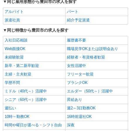
へ＊サ高住
同じ雇用形態から豊田市の求人を探す
時給1500円〜2125円 ＜日払い有/週払い有/交
アルバイト
パート
通費全支給(ガソリン代含む)＞
豊田市◎車通勤OK
派遣社員
紹介予定派遣
同じ特徴から豊田市の求人を探す
詳細を見る
キープ
入社日応相談
履歴書不要
派遣社員
Web面接OK
職場見学OKまたは説明会あり
株式会社kotrio /●NG-H-1992394
未経験歓迎
経験者・有資格者歓迎
個別ケア重視！高級シニア住宅で巡回やケアな
ど＊豊田市駅/日払いOK
新卒・第二新卒歓迎
女性活躍中
時給1500円〜2125円 ＜日払い有/週払い有/交
主婦・主夫歓迎
フリーター歓迎
通費全支給(ガソリン代含む)＞
学歴不問
ブランクOK
豊田市◎車通勤OK
ミドル（40代～）活躍中
エルダー（50代～）活躍中
詳細を見る
キープ
シニア（60代～）活躍中
昇給あり
週払い
週2～3日勤務OK
派遣社員
株式会社kotrio /●NG-H-2029595
10時～勤務OK
16時前退社OK
＜豊田市＞デイサービスSTAFF＊16時退社も
時間や曜日が選べる・シフト自由
深夜
OK！子育て世代活躍中