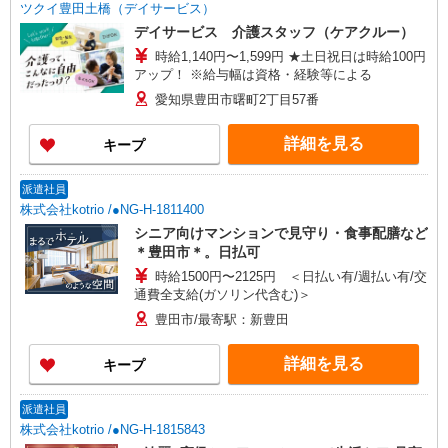
ツクイ豊田土橋（デイサービス）
デイサービス 介護スタッフ（ケアクルー）
時給1,140円〜1,599円 ★土日祝日は時給100円
アップ！ ※給与幅は資格・経験等による
愛知県豊田市曙町2丁目57番
詳細を見る
キープ
派遣社員
株式会社kotrio /●NG-H-1811400
シニア向けマンションで見守り・食事配膳など
＊豊田市＊。日払可
時給1500円〜2125円 ＜日払い有/週払い有/交
通費全支給(ガソリン代含む)＞
豊田市/最寄駅：新豊田
詳細を見る
キープ
派遣社員
株式会社kotrio /●NG-H-1815843