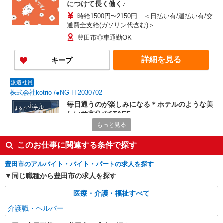
につけて長く働く♪
時給1500円〜2150円 ＜日払い有/週払い有/交
通費全支給(ガソリン代含む)＞
豊田市◎車通勤OK
詳細を見る
キープ
派遣社員
株式会社kotrio /●NG-H-2030702
毎日通うのが楽しみになる＊ホテルのような美
しいサ高住のSTAFF
もっと見る
時給1500円〜2125円 ＜日払い有/週払い有/交
通費全支給(ガソリン代含む)＞
このお仕事に関連する条件で探す
豊田市◎車通勤OK
豊田市のアルバイト・バイト・パートの求人を探す
詳細を見る
キープ
同じ職種から豊田市の求人を探す
派遣社員
医療・介護・福祉すべて
株式会社kotrio /●NG-H-2031087
介護職・ヘルパー
豊田市駅＊年齢不問◎未経験から安定した業界