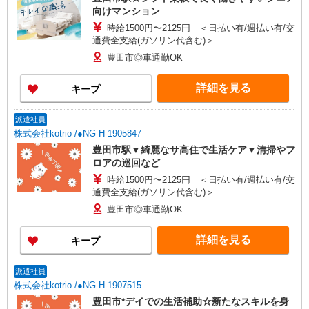
向けマンション
時給1500円〜2125円 ＜日払い有/週払い有/交
通費全支給(ガソリン代含む)＞
豊田市◎車通勤OK
詳細を見る
キープ
派遣社員
株式会社kotrio /●NG-H-1905847
豊田市駅▼綺麗なサ高住で生活ケア▼清掃やフ
ロアの巡回など
時給1500円〜2125円 ＜日払い有/週払い有/交
通費全支給(ガソリン代含む)＞
豊田市◎車通勤OK
詳細を見る
キープ
派遣社員
株式会社kotrio /●NG-H-1907515
豊田市*デイでの生活補助☆新たなスキルを身