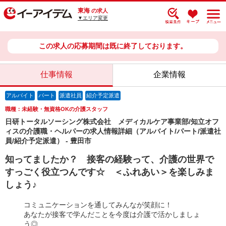
東海
の求人
▼エリア変更
この求人の応募期間は既に終了しております。
仕事情報
企業情報
アルバイト
パート
派遣社員
紹介予定派遣
職種：未経験・無資格OKの介護スタッフ
日研トータルソーシング株式会社 メディカルケア事業部/知立オフ
ィスの介護職・ヘルパーの求人情報詳細（アルバイト/パート/派遣社
員/紹介予定派遣） - 豊田市
知ってましたか？ 接客の経験って、介護の世界で
すっごく役立つんです☆ ＜ふれあい＞を楽しみま
しょう♪
コミュニケーションを通してみんなが笑顔に！
あなたが接客で学んだことを今度は介護で活かしましょ
う◎