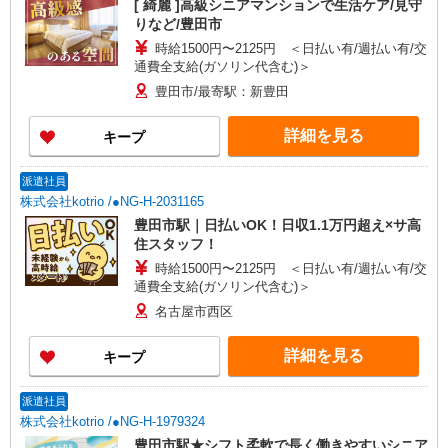
[ 綺麗 ]高級シニアマンションで生活ケア/見守
りなど/豊田市
時給1500円〜2125円 ＜日払い有/週払い有/交
通費全支給(ガソリン代含む)＞
豊田市/最寄駅：新豊田
詳細を見る
キープ
派遣社員
株式会社kotrio /●NG-H-2031165
豊田市駅｜日払いOK！日収1.1万円超え×サ高
住スタッフ！
時給1500円〜2125円 ＜日払い有/週払い有/交
通費全支給(ガソリン代含む)＞
名古屋市西区
詳細を見る
キープ
派遣社員
株式会社kotrio /●NG-H-1979324
豊田市駅★シフト柔軟で長く働きやすいシニア