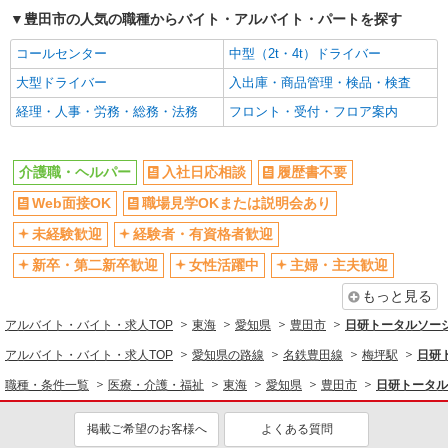
時給1400円〜 ＜日払い有/週払い有/交通費全
豊田市の人気の職種からバイト・アルバイト・パートを探す
支給(ガソリン代含む)＞
豊田市◎車通勤OK
コールセンター
中型（2t・4t）ドライバー
大型ドライバー
入出庫・商品管理・検品・検査
詳細を見る
キープ
経理・人事・労務・総務・法務
フロント・受付・フロア案内
派遣社員
株式会社kotrio /●NG-H-2031934
介護職・ヘルパー
入社日応相談
履歴書不要
浄水駅｜障がい者ケアホームの支援で生活サポ
Web面接OK
職場見学OKまたは説明会あり
ート※日払いOK
時給1260円〜2000円≪交通費全額支給（ガソ
未経験歓迎
経験者・有資格者歓迎
リン代含む）/日払い可≫
新卒・第二新卒歓迎
女性活躍中
主婦・主夫歓迎
豊田市 【マイカー通勤OK♪】
もっと見る
詳細を見る
キープ
アルバイト・バイト・求人TOP
東海
愛知県
豊田市
日研トータルソー
アルバイト・バイト・求人TOP
愛知県の路線
名鉄豊田線
梅坪駅
日研
派遣社員
株式会社kotrio /●NG-H-1992438
職種・条件一覧
医療・介護・福祉
東海
愛知県
豊田市
日研トータル
豊田市駅≫高収入！シニア向け高級マンション
職員募集＊.・：゜
掲載ご希望のお客様へ
よくある質問