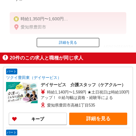
時給1,350円〜1,600円
★週払いOK（規定あり）
愛知県豊田市
※給与幅は経験・能力による
詳細を見る
ID：AE0626559274
20
件のこの求人と職種が同じ求人
掲載期間終了
パート
ツクイ豊田東（デイサービス）
デイサービス 介護スタッフ（ケアクルー）
時給1,140円〜1,599円 ★土日祝日は時給100円
アップ！ ※給与幅は資格・経験等による
愛知県豊田市高橋1丁目535
詳細を見る
キープ
パート