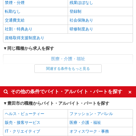
禁煙・分煙
残業ほぼなし
時給1500円〜2125円 ＜日払い有/週払い有/交
通費全支給(ガソリン代含む)＞
転勤なし
登録制
豊田市◎車通勤OK
交通費支給
社会保険あり
社割・特典あり
研修制度あり
詳細を見る
キープ
資格取得支援制度あり
派遣社員
同じ職種から求人を探す
株式会社kotrio /●NG-H-1815170
夕方までのデイサービス☆車の運転できる方優
医療・介護・福祉
遇【豊田市】
介護職・ヘルパー
関連する条件をもっと見る
時給1500円〜2125円 ＜日払い有/週払い有/交
通費全支給(ガソリン代含む)＞
同じ特徴から求人を探す
豊田市/最寄駅：新豊田
未経験歓迎
ミドル（40代～）活躍中
その他の条件でバイト・アルバイト・パートを探す
週2～3日勤務OK
深夜
詳細を見る
キープ
豊田市の職種からバイト・アルバイト・パートを探す
交通費支給
社会保険あり
派遣社員
ヘルス・ビューティー
ファッション・アパレル
株式会社kotrio /●NG-H-2030046
販売・接客サービス
医療・介護・福祉
レア！【豊田市駅】就労支援施設で軽作業の見
守りなど＊未経験OK
IT・クリエイティブ
オフィスワーク・事務